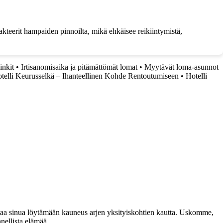
kteerit hampaiden pinnoilta, mikä ehkäisee reikiintymistä,
inkit
•
Irtisanomisaika ja pitämättömät lomat
•
Myytävät loma-asunnot
telli Keurusselkä – Ihanteellinen Kohde Rentoutumiseen
•
Hotelli
taa sinua löytämään kauneus arjen yksityiskohtien kautta. Uskomme,
nellista elämää.