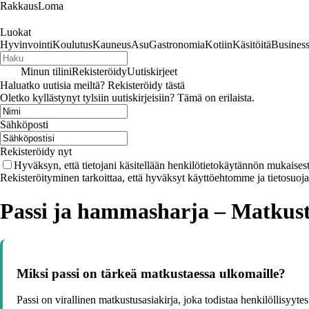
RakkausLoma
Luokat
Hyvinvointi
Koulutus
Kauneus
Asu
Gastronomia
Kotiin
Käsitöitä
Busines
Minun tilini
Rekisteröidy
Uutiskirjeet
Haluatko uutisia meiltä? Rekisteröidy tästä
Oletko kyllästynyt tylsiin uutiskirjeisiin? Tämä on erilaista.
Sähköposti
Rekisteröidy nyt
Hyväksyn, että tietojani käsitellään henkilötietokäytännön mukaisest
Rekisteröityminen tarkoittaa, että hyväksyt käyttöehtomme ja tietosuoj
Passi ja hammasharja – Matkus
Miksi passi on tärkeä matkustaessa ulkomaille?
Passi on virallinen matkustusasiakirja, joka todistaa henkilöllisyyte