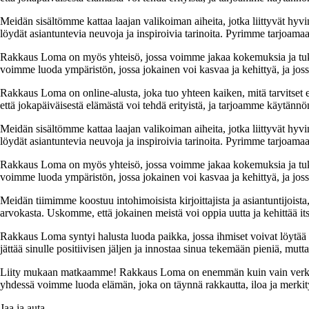
Meidän sisältömme kattaa laajan valikoiman aiheita, jotka liittyvät hyvi
löydät asiantuntevia neuvoja ja inspiroivia tarinoita. Pyrimme tarjoamaan
Rakkaus Loma on myös yhteisö, jossa voimme jakaa kokemuksia ja tuk
voimme luoda ympäristön, jossa jokainen voi kasvaa ja kehittyä, ja jos
Rakkaus Loma on online-alusta, joka tuo yhteen kaiken, mitä tarvitse
että jokapäiväisestä elämästä voi tehdä erityistä, ja tarjoamme käytännön
Meidän sisältömme kattaa laajan valikoiman aiheita, jotka liittyvät hyvi
löydät asiantuntevia neuvoja ja inspiroivia tarinoita. Pyrimme tarjoamaan
Rakkaus Loma on myös yhteisö, jossa voimme jakaa kokemuksia ja tuk
voimme luoda ympäristön, jossa jokainen voi kasvaa ja kehittyä, ja jos
Meidän tiimimme koostuu intohimoisista kirjoittajista ja asiantuntijoist
arvokasta. Uskomme, että jokainen meistä voi oppia uutta ja kehittää its
Rakkaus Loma syntyi halusta luoda paikka, jossa ihmiset voivat löytää 
jättää sinulle positiivisen jäljen ja innostaa sinua tekemään pieniä, mut
Liity mukaan matkaamme! Rakkaus Loma on enemmän kuin vain verkkosivu
yhdessä voimme luoda elämän, joka on täynnä rakkautta, iloa ja merkity
Jaa ja auta