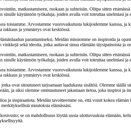
nvointiin, matkustamiseen, ruokaan ja suhteisiin. Olitpa sitten etsimässä
 sinulle käytännön työkaluja, joiden avulla voit toteuttaa unelmiasi ja e
ea toisiamme. Arvostamme vuorovaikutusta lukijoidemme kanssa, ja ka
sa rakkaus ja ymmärrys ovat keskiössä.
t elämänlaadun parantamiseksi. Meidän missiomme on inspiroida ja opas
 vinkkejä sekä ideoita, jotka auttavat sinua elämään täysipainoista ja on
nvointiin, matkustamiseen, ruokaan ja suhteisiin. Olitpa sitten etsimässä
 sinulle käytännön työkaluja, joiden avulla voit toteuttaa unelmiasi ja e
ea toisiamme. Arvostamme vuorovaikutusta lukijoidemme kanssa, ja ka
sa rakkaus ja ymmärrys ovat keskiössä.
a, jotka ovat sitoutuneet tarjoamaan laadukasta sisältöä. Olemme täällä s
eään, ja siksi olemme omistautuneet jakamaan tietoa, joka inspiroi ja in
iloa ja inspiraatiota. Meidän tavoitteemme on, että voisit kokea elämä
ta merkityksellisiä muutoksia elämässäsi.
sto; se on mahdollisuus löytää uusia ulottuvuuksia elämään, kehittää
ksellisyyttä.