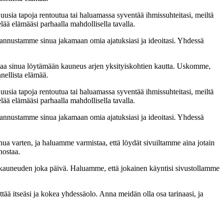
 uusia tapoja rentoutua tai haluamassa syventää ihmissuhteitasi, meiltä
lää elämääsi parhaalla mahdollisella tavalla.
nnustamme sinua jakamaan omia ajatuksiasi ja ideoitasi. Yhdessä
taa sinua löytämään kauneus arjen yksityiskohtien kautta. Uskomme,
nellista elämää.
 uusia tapoja rentoutua tai haluamassa syventää ihmissuhteitasi, meiltä
lää elämääsi parhaalla mahdollisella tavalla.
nnustamme sinua jakamaan omia ajatuksiasi ja ideoitasi. Yhdessä
inua varten, ja haluamme varmistaa, että löydät sivuiltamme aina jotain
nostaa.
n kauneuden joka päivä. Haluamme, että jokainen käyntisi sivustollamme
 itseäsi ja kokea yhdessäolo. Anna meidän olla osa tarinaasi, ja