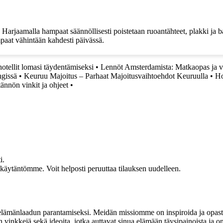
arjaamalla hampaat säännöllisesti poistetaan ruoantähteet, plakki ja ba
mpaat vähintään kahdesti päivässä.
otellit lomasi täydentämiseksi
•
Lennöt Amsterdamista: Matkaopas ja v
ngissä
•
Keuruu Majoitus – Parhaat Majoitusvaihtoehdot Keuruulla
•
Ho
nnön vinkit ja ohjeet
•
i.
akäytäntömme. Voit helposti peruuttaa tilauksen uudelleen.
t elämänlaadun parantamiseksi. Meidän missiomme on inspiroida ja opas
 vinkkejä sekä ideoita, jotka auttavat sinua elämään täysipainoista ja on