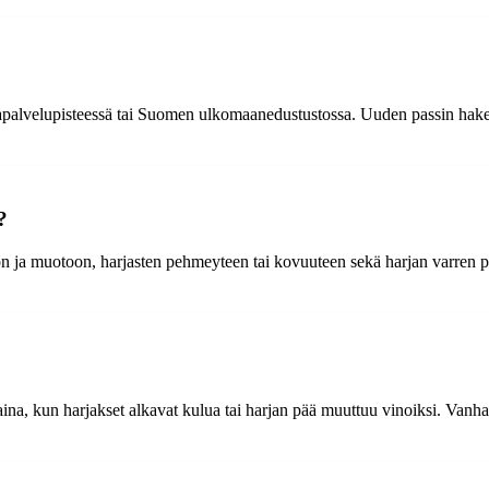
papalvelupisteessä tai Suomen ulkomaanedustustossa. Uuden passin hakem
?
n ja muotoon, harjasten pehmeyteen tai kovuuteen sekä harjan varren p
na, kun harjakset alkavat kulua tai harjan pää muuttuu vinoiksi. Vanha