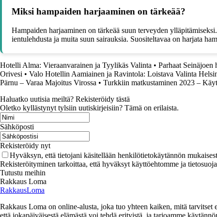
Miksi hampaiden harjaaminen on tärkeää?
Hampaiden harjaaminen on tärkeää suun terveyden ylläpitämiseksi. H
ientulehdusta ja muita suun sairauksia. Suositeltavaa on harjata ha
Hotelli Alma: Vieraanvarainen ja Tyylikäs Valinta
•
Parhaat Seinäjoen h
Orivesi
•
Valo Hotellin Aamiainen ja Ravintola: Loistava Valinta Helsi
Pärnu – Varaa Majoitus Virossa
•
Turkkiin matkustaminen 2023 – Käytä
Haluatko uutisia meiltä? Rekisteröidy tästä
Oletko kyllästynyt tylsiin uutiskirjeisiin? Tämä on erilaista.
Sähköposti
Rekisteröidy nyt
Hyväksyn, että tietojani käsitellään henkilötietokäytännön mukaisest
Rekisteröityminen tarkoittaa, että hyväksyt käyttöehtomme ja tietosuoj
Tutustu meihin
Rakkaus Loma
RakkausLoma
Rakkaus Loma on online-alusta, joka tuo yhteen kaiken, mitä tarvitse
että jokapäiväisestä elämästä voi tehdä erityistä, ja tarjoamme käytännön