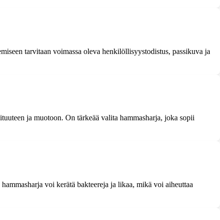
iseen tarvitaan voimassa oleva henkilöllisyystodistus, passikuva ja
ituuteen ja muotoon. On tärkeää valita hammasharja, joka sopii
 hammasharja voi kerätä bakteereja ja likaa, mikä voi aiheuttaa