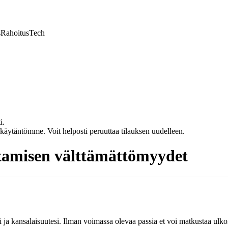
s
Rahoitus
Tech
i.
akäytäntömme. Voit helposti peruuttaa tilauksen uudelleen.
tamisen välttämättömyydet
si ja kansalaisuutesi. Ilman voimassa olevaa passia et voi matkustaa ulko