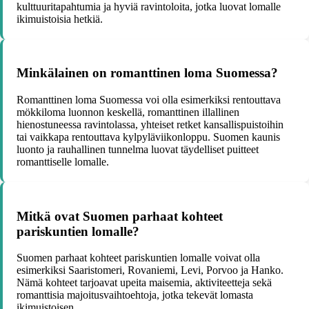
kulttuuritapahtumia ja hyviä ravintoloita, jotka luovat lomalle
ikimuistoisia hetkiä.
Minkälainen on romanttinen loma Suomessa?
Romanttinen loma Suomessa voi olla esimerkiksi rentouttava
mökkiloma luonnon keskellä, romanttinen illallinen
hienostuneessa ravintolassa, yhteiset retket kansallispuistoihin
tai vaikkapa rentouttava kylpyläviikonloppu. Suomen kaunis
luonto ja rauhallinen tunnelma luovat täydelliset puitteet
romanttiselle lomalle.
Mitkä ovat Suomen parhaat kohteet
pariskuntien lomalle?
Suomen parhaat kohteet pariskuntien lomalle voivat olla
esimerkiksi Saaristomeri, Rovaniemi, Levi, Porvoo ja Hanko.
Nämä kohteet tarjoavat upeita maisemia, aktiviteetteja sekä
romanttisia majoitusvaihtoehtoja, jotka tekevät lomasta
ikimuistoisen.