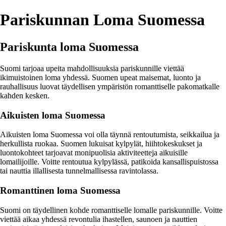
Pariskunnan Loma Suomessa
Pariskunta loma Suomessa
Suomi tarjoaa upeita mahdollisuuksia pariskunnille viettää
ikimuistoinen loma yhdessä. Suomen upeat maisemat, luonto ja
rauhallisuus luovat täydellisen ympäristön romanttiselle pakomatkalle
kahden kesken.
Aikuisten loma Suomessa
Aikuisten loma Suomessa voi olla täynnä rentoutumista, seikkailua ja
herkullista ruokaa. Suomen lukuisat kylpylät, hiihtokeskukset ja
luontokohteet tarjoavat monipuolisia aktiviteetteja aikuisille
lomailijoille. Voitte rentoutua kylpylässä, patikoida kansallispuistossa
tai nauttia illallisesta tunnelmallisessa ravintolassa.
Romanttinen loma Suomessa
Suomi on täydellinen kohde romanttiselle lomalle pariskunnille. Voitte
viettää aikaa yhdessä revontulia ihastellen, saunoen ja nauttien