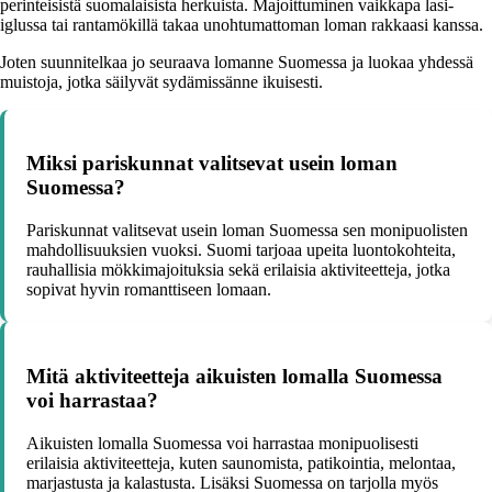
perinteisistä suomalaisista herkuista. Majoittuminen vaikkapa lasi-
iglussa tai rantamökillä takaa unohtumattoman loman rakkaasi kanssa.
Joten suunnitelkaa jo seuraava lomanne Suomessa ja luokaa yhdessä
muistoja, jotka säilyvät sydämissänne ikuisesti.
Miksi pariskunnat valitsevat usein loman
Suomessa?
Pariskunnat valitsevat usein loman Suomessa sen monipuolisten
mahdollisuuksien vuoksi. Suomi tarjoaa upeita luontokohteita,
rauhallisia mökkimajoituksia sekä erilaisia aktiviteetteja, jotka
sopivat hyvin romanttiseen lomaan.
Mitä aktiviteetteja aikuisten lomalla Suomessa
voi harrastaa?
Aikuisten lomalla Suomessa voi harrastaa monipuolisesti
erilaisia aktiviteetteja, kuten saunomista, patikointia, melontaa,
marjastusta ja kalastusta. Lisäksi Suomessa on tarjolla myös