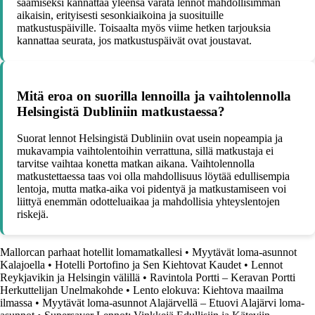
saamiseksi kannattaa yleensä varata lennot mahdollisimman
aikaisin, erityisesti sesonkiaikoina ja suosituille
matkustuspäiville. Toisaalta myös viime hetken tarjouksia
kannattaa seurata, jos matkustuspäivät ovat joustavat.
Mitä eroa on suorilla lennoilla ja vaihtolennolla
Helsingistä Dubliniin matkustaessa?
Suorat lennot Helsingistä Dubliniin ovat usein nopeampia ja
mukavampia vaihtolentoihin verrattuna, sillä matkustaja ei
tarvitse vaihtaa konetta matkan aikana. Vaihtolennolla
matkustettaessa taas voi olla mahdollisuus löytää edullisempia
lentoja, mutta matka-aika voi pidentyä ja matkustamiseen voi
liittyä enemmän odotteluaikaa ja mahdollisia yhteyslentojen
riskejä.
Mallorcan parhaat hotellit lomamatkallesi
•
Myytävät loma-asunnot
Kalajoella
•
Hotelli Portofino ja Sen Kiehtovat Kaudet
•
Lennot
Reykjavikin ja Helsingin välillä
•
Ravintola Portti – Keravan Portti
Herkuttelijan Unelmakohde
•
Lento elokuva: Kiehtova maailma
ilmassa
•
Myytävät loma-asunnot Alajärvellä – Etuovi Alajärvi loma-