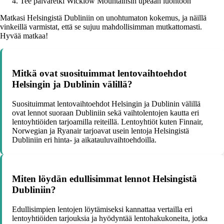
Tee päiväretki Wicklow Mountainsin upeaan luontoon
Matkasi Helsingistä Dubliniin on unohtumaton kokemus, ja näillä
vinkeillä varmistat, että se sujuu mahdollisimman mutkattomasti.
Hyvää matkaa!
Mitkä ovat suosituimmat lentovaihtoehdot
Helsingin ja Dublinin välillä?
Suosituimmat lentovaihtoehdot Helsingin ja Dublinin välillä
ovat lennot suoraan Dubliniin sekä vaihtolentojen kautta eri
lentoyhtiöiden tarjoamilla reiteillä. Lentoyhtiöt kuten Finnair,
Norwegian ja Ryanair tarjoavat usein lentoja Helsingistä
Dubliniin eri hinta- ja aikatauluvaihtoehdoilla.
Miten löydän edullisimmat lennot Helsingistä
Dubliniin?
Edullisimpien lentojen löytämiseksi kannattaa vertailla eri
lentoyhtiöiden tarjouksia ja hyödyntää lentohakukoneita, jotka