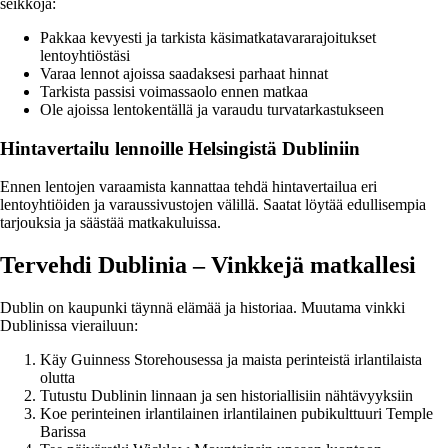
seikkoja:
Pakkaa kevyesti ja tarkista käsimatkatavararajoitukset
lentoyhtiöstäsi
Varaa lennot ajoissa saadaksesi parhaat hinnat
Tarkista passisi voimassaolo ennen matkaa
Ole ajoissa lentokentällä ja varaudu turvatarkastukseen
Hintavertailu lennoille Helsingistä Dubliniin
Ennen lentojen varaamista kannattaa tehdä hintavertailua eri
lentoyhtiöiden ja varaussivustojen välillä. Saatat löytää edullisempia
tarjouksia ja säästää matkakuluissa.
Tervehdi Dublinia – Vinkkejä matkallesi
Dublin on kaupunki täynnä elämää ja historiaa. Muutama vinkki
Dublinissa vierailuun:
Käy Guinness Storehousessa ja maista perinteistä irlantilaista
olutta
Tutustu Dublinin linnaan ja sen historiallisiin nähtävyyksiin
Koe perinteinen irlantilainen irlantilainen pubikulttuuri Temple
Barissa