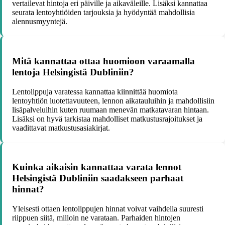
vertailevat hintoja eri päiville ja aikaväleille. Lisäksi kannattaa
seurata lentoyhtiöiden tarjouksia ja hyödyntää mahdollisia
alennusmyyntejä.
Mitä kannattaa ottaa huomioon varaamalla
lentoja Helsingistä Dubliniin?
Lentolippuja varatessa kannattaa kiinnittää huomiota
lentoyhtiön luotettavuuteen, lennon aikatauluihin ja mahdollisiin
lisäpalveluihin kuten ruumaan menevän matkatavaran hintaan.
Lisäksi on hyvä tarkistaa mahdolliset matkustusrajoitukset ja
vaadittavat matkustusasiakirjat.
Kuinka aikaisin kannattaa varata lennot
Helsingistä Dubliniin saadakseen parhaat
hinnat?
Yleisesti ottaen lentolippujen hinnat voivat vaihdella suuresti
riippuen siitä, milloin ne varataan. Parhaiden hintojen