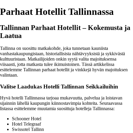
Parhaat Hotellit Tallinnassa
Tallinnan Parhaat Hotellit – Kokemusta ja
Laatua
Tallinna on suosittu matkakohde, joka tunnetaan kauniista
vanhastakaupungistaan, historiallisista nähtävyyksistä ja sykkivästä
kulttuuristaan. Matkailijoiden onkin syytä valita majoituksensa
viisaasti, jotta matkasta tulee ikimuistoinen. Tässä artikkelissa
esittelemme Tallinnan parhaat hotellit ja vinkkejä hyvän majoituksen
valintaan.
Valitse Laadukas Hotelli Tallinnan Seikkailuihin
Hyvä hotelli Tallinnassa tarjoaa mukavuutta, palvelua ja loistavan
sijainnin lähellä kaupungin kiinnostavimpia kohteita. Seuraavassa
listassa esittelemme muutamia suosittuja hotelleja Tallinnassa:
Schooner Hotel
Hotel Telegraaf
Swissotel Tallinn