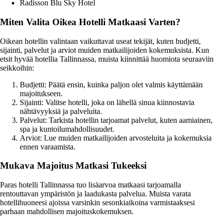
Radisson Blu Sky Hotel
Miten Valita Oikea Hotelli Matkaasi Varten?
Oikean hotellin valintaan vaikuttavat useat tekijät, kuten budjetti,
sijainti, palvelut ja arviot muiden matkailijoiden kokemuksista. Kun
etsit hyvää hotellia Tallinnassa, muista kiinnittää huomiota seuraaviin
seikkoihin:
Budjetti: Päätä ensin, kuinka paljon olet valmis käyttämään
majoitukseen.
Sijainti: Valitse hotelli, joka on lähellä sinua kiinnostavia
nähtävyyksiä ja palveluita.
Palvelut: Tarkista hotellin tarjoamat palvelut, kuten aamiainen,
spa ja kuntoilumahdollisuudet.
Arviot: Lue muiden matkailijoiden arvosteluita ja kokemuksia
ennen varaamista.
Mukava Majoitus Matkasi Tukeeksi
Paras hotelli Tallinnassa tuo lisäarvoa matkaasi tarjoamalla
rentouttavan ympäristön ja laadukasta palvelua. Muista varata
hotellihuoneesi ajoissa varsinkin sesonkiaikoina varmistaaksesi
parhaan mahdollisen majoituskokemuksen.