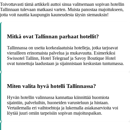
Toivottavasti tämä artikkeli auttoi sinua valitsemaan sopivan hotellin
Tallinnaan tulevaan matkaasi varten. Muista panostaa majoitukseen,
jotta voit nauttia kaupungin kauneudesta täysin siemauksin!
Mitkä ovat Tallinnan parhaat hotellit?
Tallinnassa on useita korkealaatuisia hotelleja, jotka tarjoavat
vierailleen erinomaista palvelua ja mukavuutta. Esimerkiksi
Swissotel Tallinn, Hotel Telegraaf ja Savoy Boutique Hotel
ovat tunnettuja laadustaan ja sijainnistaan keskustan tuntumassa.
Miten valita hyvä hotelli Tallinnassa?
Hyvän hotellin valinnassa kannattaa kiinnittää huomiota
sijaintiin, palveluihin, huoneiden varusteluun ja hintaan.
Vertailemalla eri vaihtoehtoja ja lukemalla asiakasarvioita voi
löytää juuri omiin tarpeisiin sopivan majoituspaikan.