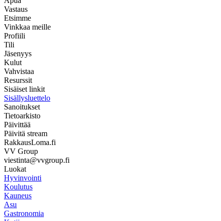
Apua
Vastaus
Etsimme
Vinkkaa meille
Profiili
Tili
Jäsenyys
Kulut
Vahvistaa
Resurssit
Sisäiset linkit
Sisällysluettelo
Sanoitukset
Tietoarkisto
Päivittää
Päivitä stream
RakkausLoma.fi
VV Group
viestinta@vvgroup.fi
Luokat
Hyvinvointi
Koulutus
Kauneus
Asu
Gastronomia