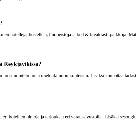
y?
ten hotelleja, hostelleja, huoneistoja ja bed & breakfast -paikkoja. Matka
a Reykjavikissa?
omiin suunnitelmiin ja mielenkiinnon kohteisiin. Lisäksi kannattaa tarkis
 eri hotellien hintoja ja tarjouksia eri varaussivustoilla. Lisäksi seso