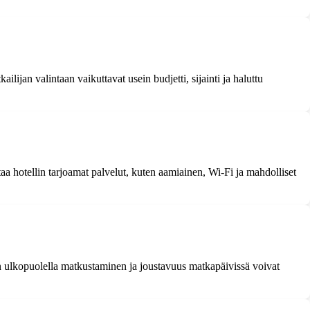
ilijan valintaan vaikuttavat usein budjetti, sijainti ja haluttu
taa hotellin tarjoamat palvelut, kuten aamiainen, Wi-Fi ja mahdolliset
ngin ulkopuolella matkustaminen ja joustavuus matkapäivissä voivat