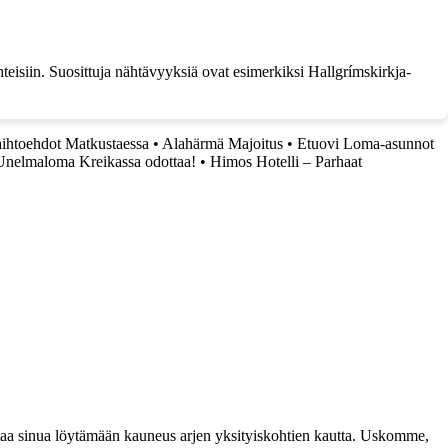
hteisiin. Suosittuja nähtävyyksiä ovat esimerkiksi Hallgrímskirkja-
aihtoehdot Matkustaessa
•
Alahärmä Majoitus
•
Etuovi Loma-asunnot
 Unelmaloma Kreikassa odottaa!
•
Himos Hotelli – Parhaat
taa sinua löytämään kauneus arjen yksityiskohtien kautta. Uskomme,