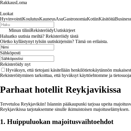
RakkausLoma
Luokat
Hyvinvointi
Koulutus
Kauneus
Asu
Gastronomia
Kotiin
Käsitöitä
Busines
Minun tilini
Rekisteröidy
Uutiskirjeet
Haluatko uutisia meiltä? Rekisteröidy tästä
Oletko kyllästynyt tylsiin uutiskirjeisiin? Tämä on erilaista.
Sähköposti
Rekisteröidy nyt
Hyväksyn, että tietojani käsitellään henkilötietokäytännön mukaisest
Rekisteröityminen tarkoittaa, että hyväksyt käyttöehtomme ja tietosuoj
Parhaat hotellit Reykjavikissa
Tervetuloa Reykjavikiin! Islannin pääkaupunki tarjoaa upeita majoitusvaih
Reykjavikissa tarjotaksemme sinulle ikimuistoisen majoituselämyksen.
1. Huippuluokan majoitusvaihtoehdot