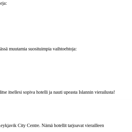
eja:
. Tässä muutamia suosituimpia vaihtoehtoja:
.
se itsellesi sopiva hotelli ja nauti upeasta Islannin vierailusta!
ykjavik City Centre. Nämä hotellit tarjoavat vierailleen