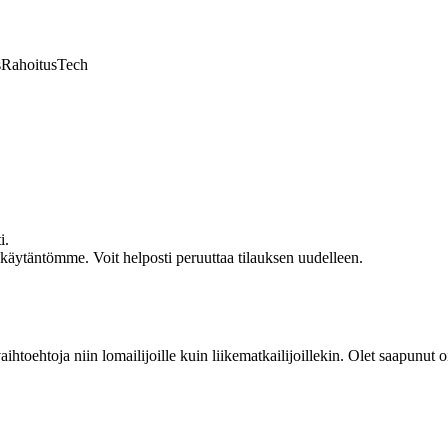
s
Rahoitus
Tech
i.
akäytäntömme. Voit helposti peruuttaa tilauksen uudelleen.
toehtoja niin lomailijoille kuin liikematkailijoillekin. Olet saapunut oi