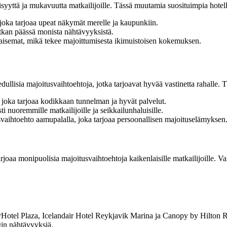
lisyyttä ja mukavuutta matkailijoille. Tässä muutamia suosituimpia hotell
 joka tarjoaa upeat näkymät merelle ja kaupunkiin.
atkan päässä monista nähtävyyksistä.
maisemat, mikä tekee majoittumisesta ikimuistoisen kokemuksen.
edullisia majoitusvaihtoehtoja, jotka tarjoavat hyvää vastinetta rahalle
, joka tarjoaa kodikkaan tunnelman ja hyvät palvelut.
i nuoremmille matkailijoille ja seikkailunhaluisille.
svaihtoehto aamupalalla, joka tarjoaa persoonallisen majoituselämyksen
joaa monipuolisia majoitusvaihtoehtoja kaikenlaisille matkailijoille. Valit
rHotel Plaza, Icelandair Hotel Reykjavik Marina ja Canopy by Hilton Re
gin nähtävyyksiä.