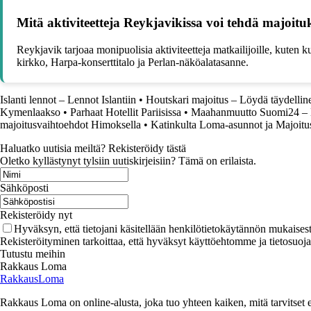
Mitä aktiviteetteja Reykjavikissa voi tehdä majoituk
Reykjavik tarjoaa monipuolisia aktiviteetteja matkailijoille, kuten k
kirkko, Harpa-konserttitalo ja Perlan-näköalatasanne.
Islanti lennot – Lennot Islantiin
•
Houtskari majoitus – Löydä täydellin
Kymenlaakso
•
Parhaat Hotellit Pariisissa
•
Maahanmuutto Suomi24 – K
majoitusvaihtoehdot Himoksella
•
Katinkulta Loma-asunnot ja Majoitu
Haluatko uutisia meiltä? Rekisteröidy tästä
Oletko kyllästynyt tylsiin uutiskirjeisiin? Tämä on erilaista.
Sähköposti
Rekisteröidy nyt
Hyväksyn, että tietojani käsitellään henkilötietokäytännön mukaisest
Rekisteröityminen tarkoittaa, että hyväksyt käyttöehtomme ja tietosuoj
Tutustu meihin
Rakkaus Loma
RakkausLoma
Rakkaus Loma on online-alusta, joka tuo yhteen kaiken, mitä tarvitse