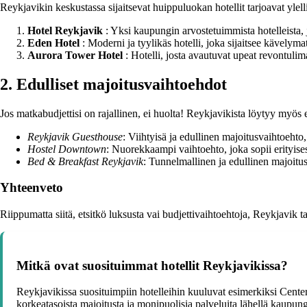
Reykjavikin keskustassa sijaitsevat huippuluokan hotellit tarjoavat ylel
Hotel Reykjavik
: Yksi kaupungin arvostetuimmista hotelleista,
Eden Hotel
: Moderni ja tyylikäs hotelli, joka sijaitsee kävelym
Aurora Tower Hotel
: Hotelli, josta avautuvat upeat revontuli
2. Edulliset majoitusvaihtoehdot
Jos matkabudjettisi on rajallinen, ei huolta! Reykjavikista löytyy myös 
Reykjavik Guesthouse
: Viihtyisä ja edullinen majoitusvaihtoehto
Hostel Downtown
: Nuorekkaampi vaihtoehto, joka sopii erityisest
Bed & Breakfast Reykjavik
: Tunnelmallinen ja edullinen majoitu
Yhteenveto
Riippumatta siitä, etsitkö luksusta vai budjettivaihtoehtoja, Reykjavik tar
Mitkä ovat suosituimmat hotellit Reykjavikissa?
Reykjavikissa suosituimpiin hotelleihin kuuluvat esimerkiksi Cente
korkeatasoista majoitusta ja monipuolisia palveluita lähellä kaupun