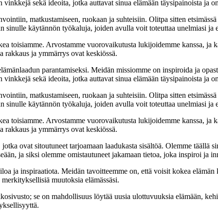
 vinkkejä sekä ideoita, jotka auttavat sinua elämään täysipainoista ja on
nvointiin, matkustamiseen, ruokaan ja suhteisiin. Olitpa sitten etsimässä
 sinulle käytännön työkaluja, joiden avulla voit toteuttaa unelmiasi ja e
ea toisiamme. Arvostamme vuorovaikutusta lukijoidemme kanssa, ja ka
sa rakkaus ja ymmärrys ovat keskiössä.
t elämänlaadun parantamiseksi. Meidän missiomme on inspiroida ja opas
 vinkkejä sekä ideoita, jotka auttavat sinua elämään täysipainoista ja on
nvointiin, matkustamiseen, ruokaan ja suhteisiin. Olitpa sitten etsimässä
 sinulle käytännön työkaluja, joiden avulla voit toteuttaa unelmiasi ja e
ea toisiamme. Arvostamme vuorovaikutusta lukijoidemme kanssa, ja ka
sa rakkaus ja ymmärrys ovat keskiössä.
a, jotka ovat sitoutuneet tarjoamaan laadukasta sisältöä. Olemme täällä s
eään, ja siksi olemme omistautuneet jakamaan tietoa, joka inspiroi ja in
iloa ja inspiraatiota. Meidän tavoitteemme on, että voisit kokea elämä
ta merkityksellisiä muutoksia elämässäsi.
sto; se on mahdollisuus löytää uusia ulottuvuuksia elämään, kehittää
ksellisyyttä.