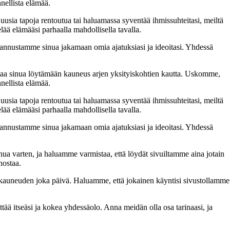
nellista elämää.
 uusia tapoja rentoutua tai haluamassa syventää ihmissuhteitasi, meiltä
lää elämääsi parhaalla mahdollisella tavalla.
nnustamme sinua jakamaan omia ajatuksiasi ja ideoitasi. Yhdessä
taa sinua löytämään kauneus arjen yksityiskohtien kautta. Uskomme,
nellista elämää.
 uusia tapoja rentoutua tai haluamassa syventää ihmissuhteitasi, meiltä
lää elämääsi parhaalla mahdollisella tavalla.
nnustamme sinua jakamaan omia ajatuksiasi ja ideoitasi. Yhdessä
inua varten, ja haluamme varmistaa, että löydät sivuiltamme aina jotain
nostaa.
n kauneuden joka päivä. Haluamme, että jokainen käyntisi sivustollamme
 itseäsi ja kokea yhdessäolo. Anna meidän olla osa tarinaasi, ja