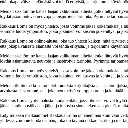
että jokapäiväisestä elämästä voi tehdä erityistä, ja tarjoamme käytännön
Meidän sisältömme kattaa laajan valikoiman aiheita, jotka liittyvät hyvi
löydät asiantuntevia neuvoja ja inspiroivia tarinoita. Pyrimme tarjoamaan
Rakkaus Loma on myös yhteisö, jossa voimme jakaa kokemuksia ja tuk
voimme luoda ympäristön, jossa jokainen voi kasvaa ja kehittyä, ja jos
Rakkaus Loma on online-alusta, joka tuo yhteen kaiken, mitä tarvitse
että jokapäiväisestä elämästä voi tehdä erityistä, ja tarjoamme käytännön
Meidän sisältömme kattaa laajan valikoiman aiheita, jotka liittyvät hyvi
löydät asiantuntevia neuvoja ja inspiroivia tarinoita. Pyrimme tarjoamaan
Rakkaus Loma on myös yhteisö, jossa voimme jakaa kokemuksia ja tuk
voimme luoda ympäristön, jossa jokainen voi kasvaa ja kehittyä, ja jos
Meidän tiimimme koostuu intohimoisista kirjoittajista ja asiantuntijoist
arvokasta. Uskomme, että jokainen meistä voi oppia uutta ja kehittää its
Rakkaus Loma syntyi halusta luoda paikka, jossa ihmiset voivat löytää 
jättää sinulle positiivisen jäljen ja innostaa sinua tekemään pieniä, mut
Liity mukaan matkaamme! Rakkaus Loma on enemmän kuin vain verkkosivu
yhdessä voimme luoda elämän, joka on täynnä rakkautta, iloa ja merkity