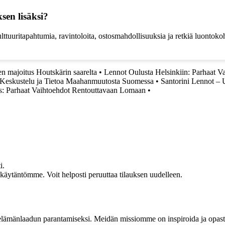
sen lisäksi?
ulttuuritapahtumia, ravintoloita, ostosmahdollisuuksia ja retkiä luontoko
en majoitus Houtskärin saarelta
•
Lennot Oulusta Helsinkiin: Parhaat V
eskustelu ja Tietoa Maahanmuutosta Suomessa
•
Santorini Lennot –
s: Parhaat Vaihtoehdot Rentouttavaan Lomaan
•
i.
akäytäntömme. Voit helposti peruuttaa tilauksen uudelleen.
t elämänlaadun parantamiseksi. Meidän missiomme on inspiroida ja opas