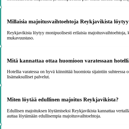
Millaisia majoitusvaihtoehtoja Reykjavikista löyty
Reykjavikista löytyy monipuolisesti erilaisia majoitusvaihtoehtoja, ku
mukavuustaso.
Mitä kannattaa ottaa huomioon varatessaan hotelli
Hotellia varatessa on hyvä kiinnittää huomiota sijaintiin suhteessa 
lisämaksulliset palvelut.
Miten löytää edullinen majoitus Reykjavikista?
Edullisen majoituksen löytämiseksi Reykjavikista kannattaa vertailla
auttaa löytämään edullisempia majoitusvaihtoehtoja.