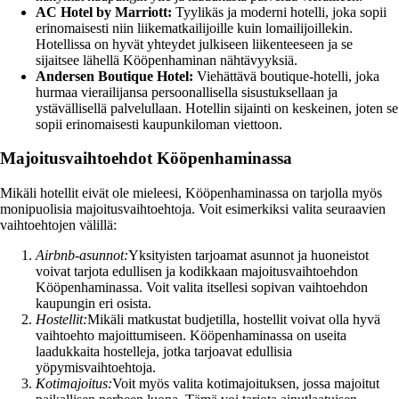
AC Hotel by Marriott:
Tyylikäs ja moderni hotelli, joka sopii
erinomaisesti niin liikematkailijoille kuin lomailijoillekin.
Hotellissa on hyvät yhteydet julkiseen liikenteeseen ja se
sijaitsee lähellä Kööpenhaminan nähtävyyksiä.
Andersen Boutique Hotel:
Viehättävä boutique-hotelli, joka
hurmaa vierailijansa persoonallisella sisustuksellaan ja
ystävällisellä palvelullaan. Hotellin sijainti on keskeinen, joten se
sopii erinomaisesti kaupunkiloman viettoon.
Majoitusvaihtoehdot Kööpenhaminassa
Mikäli hotellit eivät ole mieleesi, Kööpenhaminassa on tarjolla myös
monipuolisia majoitusvaihtoehtoja. Voit esimerkiksi valita seuraavien
vaihtoehtojen välillä:
Airbnb-asunnot:
Yksityisten tarjoamat asunnot ja huoneistot
voivat tarjota edullisen ja kodikkaan majoitusvaihtoehdon
Kööpenhaminassa. Voit valita itsellesi sopivan vaihtoehdon
kaupungin eri osista.
Hostellit:
Mikäli matkustat budjetilla, hostellit voivat olla hyvä
vaihtoehto majoittumiseen. Kööpenhaminassa on useita
laadukkaita hostelleja, jotka tarjoavat edullisia
yöpymisvaihtoehtoja.
Kotimajoitus:
Voit myös valita kotimajoituksen, jossa majoitut