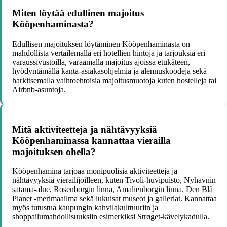
Miten löytää edullinen majoitus
Kööpenhaminasta?
Edullisen majoituksen löytäminen Kööpenhaminasta on
mahdollista vertailemalla eri hotellien hintoja ja tarjouksia eri
varaussivustoilla, varaamalla majoitus ajoissa etukäteen,
hyödyntämällä kanta-asiakasohjelmia ja alennuskoodeja sekä
harkitsemalla vaihtoehtoisia majoitusmuotoja kuten hostelleja tai
Airbnb-asuntoja.
Mitä aktiviteetteja ja nähtävyyksiä
Kööpenhaminassa kannattaa vierailla
majoituksen ohella?
Kööpenhamina tarjoaa monipuolisia aktiviteetteja ja
nähtävyyksiä vierailijoilleen, kuten Tivoli-huvipuisto, Nyhavnin
satama-alue, Rosenborgin linna, Amalienborgin linna, Den Blå
Planet -merimaailma sekä lukuisat museot ja galleriat. Kannattaa
myös tutustua kaupungin kahvilakulttuuriin ja
shoppailumahdollisuuksiin esimerkiksi Strøget-kävelykadulla.