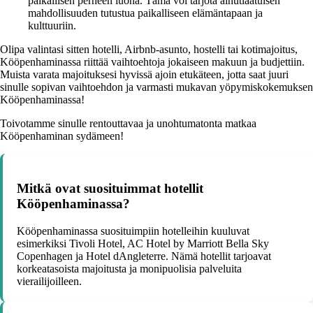
paikallisen perheen luona. Tämä voi tarjota ainutlaatuisen
mahdollisuuden tutustua paikalliseen elämäntapaan ja
kulttuuriin.
Olipa valintasi sitten hotelli, Airbnb-asunto, hostelli tai kotimajoitus,
Kööpenhaminassa riittää vaihtoehtoja jokaiseen makuun ja budjettiin.
Muista varata majoituksesi hyvissä ajoin etukäteen, jotta saat juuri
sinulle sopivan vaihtoehdon ja varmasti mukavan yöpymiskokemuksen
Kööpenhaminassa!
Toivotamme sinulle rentouttavaa ja unohtumatonta matkaa
Kööpenhaminan sydämeen!
Mitkä ovat suosituimmat hotellit
Kööpenhaminassa?
Kööpenhaminassa suosituimpiin hotelleihin kuuluvat
esimerkiksi Tivoli Hotel, AC Hotel by Marriott Bella Sky
Copenhagen ja Hotel dAngleterre. Nämä hotellit tarjoavat
korkeatasoista majoitusta ja monipuolisia palveluita
vierailijoilleen.