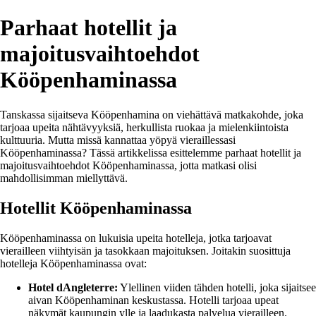
Parhaat hotellit ja
majoitusvaihtoehdot
Kööpenhaminassa
Tanskassa sijaitseva Kööpenhamina on viehättävä matkakohde, joka
tarjoaa upeita nähtävyyksiä, herkullista ruokaa ja mielenkiintoista
kulttuuria. Mutta missä kannattaa yöpyä vieraillessasi
Kööpenhaminassa? Tässä artikkelissa esittelemme parhaat hotellit ja
majoitusvaihtoehdot Kööpenhaminassa, jotta matkasi olisi
mahdollisimman miellyttävä.
Hotellit Kööpenhaminassa
Kööpenhaminassa on lukuisia upeita hotelleja, jotka tarjoavat
vierailleen viihtyisän ja tasokkaan majoituksen. Joitakin suosittuja
hotelleja Kööpenhaminassa ovat:
Hotel dAngleterre:
Ylellinen viiden tähden hotelli, joka sijaitsee
aivan Kööpenhaminan keskustassa. Hotelli tarjoaa upeat
näkymät kaupungin ylle ja laadukasta palvelua vierailleen.