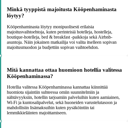
Minkä tyyppistä majoitusta Kööpenhaminasta
löytyy?
Kööpenhaminasta löytyy monipuolisesti erilaisia
majoitusvaihtoehtoja, kuten perinteisiä hotelleja, hostelleja,
boutique-hotelleja, bed & breakfast -paikkoja sekä Airbnb-
asuntoja. Näin jokainen matkailija voi valita itselleen sopivan
majoitusmuodon ja budjettiin sopivan vaihtoehdon.
Mitä kannattaa ottaa huomioon hotellia valitessa
Kööpenhaminassa?
Hotellia valitessa Kööpenhaminassa kannattaa kiinnittää
huomiota sijaintiin suhteessa omiin suunnitelmiin ja
nähtävyyksiin, hotellin tarjoamiin palveluihin kuten aamiainen,
Wi-Fi ja kuntosalipalvelut, sekä huoneiden varustelutasoon ja
mahdollisiin lisämaksuihin kuten pysäköintiin tai
lemmikkieläinten majoittamiseen.