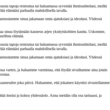
 uusia tapoja rentoutua tai haluamassa syventää ihmissuhteitasi, meiltä
lää elämääsi parhaalla mahdollisella tavalla.
nnustamme sinua jakamaan omia ajatuksiasi ja ideoitasi. Yhdessä
taa sinua löytämään kauneus arjen yksityiskohtien kautta. Uskomme,
nellista elämää.
 uusia tapoja rentoutua tai haluamassa syventää ihmissuhteitasi, meiltä
lää elämääsi parhaalla mahdollisella tavalla.
nnustamme sinua jakamaan omia ajatuksiasi ja ideoitasi. Yhdessä
inua varten, ja haluamme varmistaa, että löydät sivuiltamme aina jotain
nostaa.
n kauneuden joka päivä. Haluamme, että jokainen käyntisi sivustollamme
 itseäsi ja kokea yhdessäolo. Anna meidän olla osa tarinaasi, ja