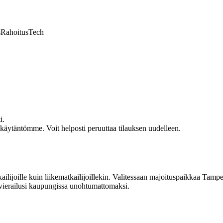
s
Rahoitus
Tech
i.
akäytäntömme. Voit helposti peruuttaa tilauksen uudelleen.
lijoille kuin liikematkailijoillekin. Valitessaan majoituspaikkaa Tampere
t vierailusi kaupungissa unohtumattomaksi.