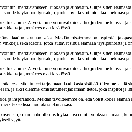
nvointiin, matkustamiseen, ruokaan ja suhteisiin. Olitpa sitten etsimässä
 sinulle käytännön työkaluja, joiden avulla voit toteuttaa unelmiasi ja e
ea toisiamme. Arvostamme vuorovaikutusta lukijoidemme kanssa, ja ka
sa rakkaus ja ymmärrys ovat keskiössä.
t elämänlaadun parantamiseksi. Meidän missiomme on inspiroida ja opas
 vinkkejä sekä ideoita, jotka auttavat sinua elämään täysipainoista ja on
nvointiin, matkustamiseen, ruokaan ja suhteisiin. Olitpa sitten etsimässä
 sinulle käytännön työkaluja, joiden avulla voit toteuttaa unelmiasi ja e
ea toisiamme. Arvostamme vuorovaikutusta lukijoidemme kanssa, ja ka
sa rakkaus ja ymmärrys ovat keskiössä.
a, jotka ovat sitoutuneet tarjoamaan laadukasta sisältöä. Olemme täällä s
eään, ja siksi olemme omistautuneet jakamaan tietoa, joka inspiroi ja in
iloa ja inspiraatiota. Meidän tavoitteemme on, että voisit kokea elämä
ta merkityksellisiä muutoksia elämässäsi.
sto; se on mahdollisuus löytää uusia ulottuvuuksia elämään, kehittää
ksellisyyttä.