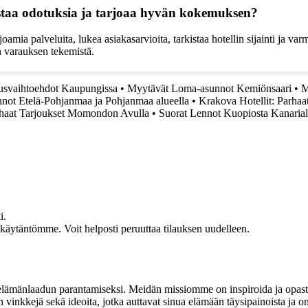
vastaa odotuksia ja tarjoaa hyvän kokemuksen?
oamia palveluita, lukea asiakasarvioita, tarkistaa hotellin sijainti ja varm
en varauksen tekemistä.
tusvaihtoehdot Kaupungissa
•
Myytävät Loma-asunnot Kemiönsaari
•
M
not Etelä-Pohjanmaa ja Pohjanmaa alueella
•
Krakova Hotellit: Parha
haat Tarjoukset Momondon Avulla
•
Suorat Lennot Kuopiosta Kanarial
i.
akäytäntömme. Voit helposti peruuttaa tilauksen uudelleen.
t elämänlaadun parantamiseksi. Meidän missiomme on inspiroida ja opas
 vinkkejä sekä ideoita, jotka auttavat sinua elämään täysipainoista ja on