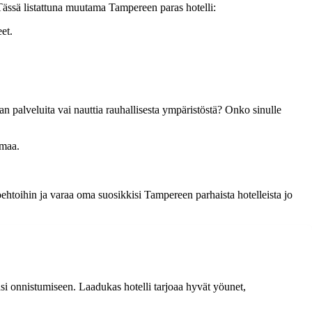
Tässä listattuna muutama Tampereen paras hotelli:
et.
n palveluita vai nauttia rauhallisesta ympäristöstä? Onko sinulle
emaa.
oehtoihin ja varaa oma suosikkisi Tampereen parhaista hotelleista jo
si onnistumiseen. Laadukas hotelli tarjoaa hyvät yöunet,