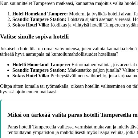
Kun suunnittelet Tampereen matkaasi, kannattaa majoitus valita huolel
Hotel Homeland Tampere:
Moderni ja tyylikäs hotelli aivan T
Scandic Tampere Station:
Loistava sijainti aseman vieressä. Ho
Sokos Hotel Villa:
Kodikas ja viihtyisä hotelli Tampereen sydämes
Valitse sinulle sopiva hotelli
Jokaisella hotellilla on omat vahvuutensa, joten valinta kannattaa tehd
tärkeää hyvä aamupala tai kuntoilumahdollisuudet hotellissa?
Hotelli Homeland Tampere:
Erinomainen valinta, jos arvostat
Scandic Tampere Station:
Matkustatko paljon junalla? Valitse t
Sokos Hotel Villa:
Perheystävällinen vaihtoehto, joka tarjoaa mon
Olitpa sitten lomalla tai työmatkalla, oikean hotellin valitseminen on t
hyvissä ajoin ennen matkaasi.
Miksi on tärkeää valita paras hotelli Tampereella 
Paras hotelli Tampereella valitessa varmistat mukavan ja miellyttä
rentouttavan ympäristön ja mahdollisesti myös lisäpalveluita, jotka 