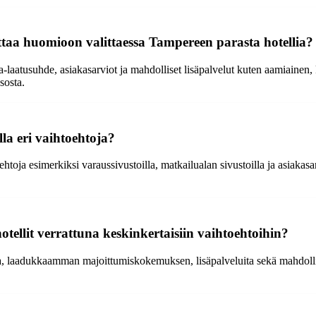
ttaa huomioon valittaessa Tampereen parasta hotellia?
hinta-laatusuhde, asiakasarviot ja mahdolliset lisäpalvelut kuten aamiaine
sosta.
la eri vaihtoehtoja?
oehtoja esimerkiksi varaussivustoilla, matkailualan sivustoilla ja asiaka
otellit verrattuna keskinkertaisiin vaihtoehtoihin?
ua, laadukkaamman majoittumiskokemuksen, lisäpalveluita sekä mahdolli