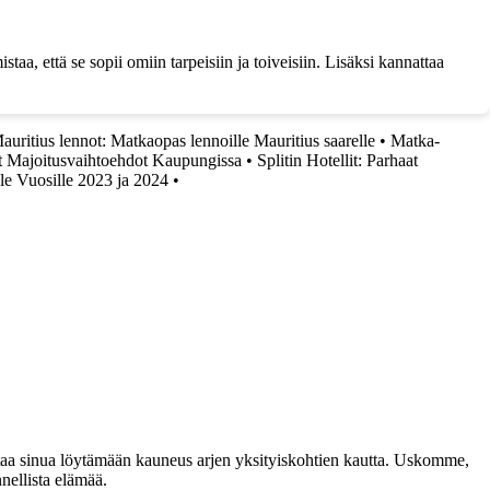
istaa, että se sopii omiin tarpeisiin ja toiveisiin. Lisäksi kannattaa
auritius lennot: Matkaopas lennoille Mauritius saarelle
•
Matka-
at Majoitusvaihtoehdot Kaupungissa
•
Splitin Hotellit: Parhaat
le Vuosille 2023 ja 2024
•
taa sinua löytämään kauneus arjen yksityiskohtien kautta. Uskomme,
nellista elämää.