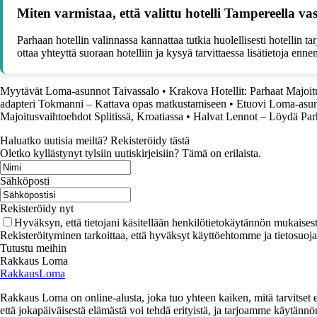
Miten varmistaa, että valittu hotelli Tampereella 
Parhaan hotellin valinnassa kannattaa tutkia huolellisesti hotellin tarj
ottaa yhteyttä suoraan hotelliin ja kysyä tarvittaessa lisätietoja enn
Myytävät Loma-asunnot Taivassalo
•
Krakova Hotellit: Parhaat Majoi
adapteri Tokmanni – Kattava opas matkustamiseen
•
Etuovi Loma-asun
Majoitusvaihtoehdot Splitissä, Kroatiassa
•
Halvat Lennot – Löydä Par
Haluatko uutisia meiltä? Rekisteröidy tästä
Oletko kyllästynyt tylsiin uutiskirjeisiin? Tämä on erilaista.
Sähköposti
Rekisteröidy nyt
Hyväksyn, että tietojani käsitellään henkilötietokäytännön mukaisest
Rekisteröityminen tarkoittaa, että hyväksyt käyttöehtomme ja tietosuoj
Tutustu meihin
Rakkaus Loma
RakkausLoma
Rakkaus Loma on online-alusta, joka tuo yhteen kaiken, mitä tarvitse
että jokapäiväisestä elämästä voi tehdä erityistä, ja tarjoamme käytännön