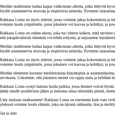
Meidän sisältömme kattaa laajan valikoiman aiheita, jotka liittyvät hyvi
löydät asiantuntevia neuvoja ja inspiroivia tarinoita. Pyrimme tarjoamaan
Rakkaus Loma on myös yhteisö, jossa voimme jakaa kokemuksia ja tuk
voimme luoda ympäristön, jossa jokainen voi kasvaa ja kehittyä, ja jos
Rakkaus Loma on online-alusta, joka tuo yhteen kaiken, mitä tarvitse
että jokapäiväisestä elämästä voi tehdä erityistä, ja tarjoamme käytännön
Meidän sisältömme kattaa laajan valikoiman aiheita, jotka liittyvät hyvi
löydät asiantuntevia neuvoja ja inspiroivia tarinoita. Pyrimme tarjoamaan
Rakkaus Loma on myös yhteisö, jossa voimme jakaa kokemuksia ja tuk
voimme luoda ympäristön, jossa jokainen voi kasvaa ja kehittyä, ja jos
Meidän tiimimme koostuu intohimoisista kirjoittajista ja asiantuntijoist
arvokasta. Uskomme, että jokainen meistä voi oppia uutta ja kehittää its
Rakkaus Loma syntyi halusta luoda paikka, jossa ihmiset voivat löytää 
jättää sinulle positiivisen jäljen ja innostaa sinua tekemään pieniä, mut
Liity mukaan matkaamme! Rakkaus Loma on enemmän kuin vain verkkosivu
yhdessä voimme luoda elämän, joka on täynnä rakkautta, iloa ja merkity
Jaa ja auta