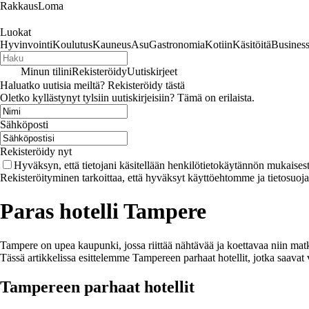
RakkausLoma
Luokat
Hyvinvointi
Koulutus
Kauneus
Asu
Gastronomia
Kotiin
Käsitöitä
Busines
Minun tilini
Rekisteröidy
Uutiskirjeet
Haluatko uutisia meiltä? Rekisteröidy tästä
Oletko kyllästynyt tylsiin uutiskirjeisiin? Tämä on erilaista.
Sähköposti
Rekisteröidy nyt
Hyväksyn, että tietojani käsitellään henkilötietokäytännön mukaisest
Rekisteröityminen tarkoittaa, että hyväksyt käyttöehtomme ja tietosuoj
Paras hotelli Tampere
Tampere on upea kaupunki, jossa riittää nähtävää ja koettavaa niin matkai
Tässä artikkelissa esittelemme Tampereen parhaat hotellit, jotka saava
Tampereen parhaat hotellit