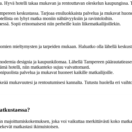
la. Hyvä hotelli takaa mukavan ja rentouttavan oleskelun kaupungissa. 
ampereen keskustassa. Tarjoaa ensiluokkaista palvelua ja mukavat huone
tellista on lyhyt matka moniin nähtävyyksiin ja ravintoloihin.
sä. Sopii erinomaisesti niin perheille kuin liikematkailijoillekin.
ä omien mieltymysten ja tarpeiden mukaan. Haluatko olla lähellä keskusta
 modernia designia ja kaupunkilomaa. Lähellä Tampereen päärautatieas
ämä hotelli, niin matkanteko sujuu vaivattomasti.
ipuolista palvelua ja mukavat huoneet kaikille matkailijoille.
ärkeää mukavuutesi ja rentoutumisesi kannalta. Tutustu huolella eri vaiht
matkustaessa?
vän majoittumiskokemuksen, joka voi vaikuttaa merkittävästi koko matka
tekevät matkastasi ikimuistoisen.