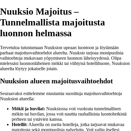
Nuuksio Majoitus –
Tunnelmallista majoitusta
luonnon helmassa
Tervetuloa tutustumaan Nuuksion upeaan luontoon ja löytämään
parhaat majoitusvaihtoehdot alueelta. Nuuksio tarjoaa monipuolisia
vaihtoehtoja mukavaan yöpymiseen luonnon läheisyydessä. Olipa
mielessäsi luonnonläheinen mökki tai viihtyisä hotellihuone, Nuuksion
alueelta löytyy jokaiselle jotain.
Nuuksion alueen majoitusvaihtoehdot
Seuraavaksi esittelemme muutamia suosittuja majoitusvaihtoehtoja
Nuuksion alueella:
Mökit ja huvilat:
Nuuksiossa voit vuokrata tunnelmallisen
mökin tai huvilan, jossa voit nauttia rauhallisista luontohetkistä
perheen tai ystävien kanssa.
Hotellit:
Alueella on useita hotelleja, jotka tarjoavat mukavaa
majoitusta sekä monipuolisia palveluita. Voit valita itsellesi