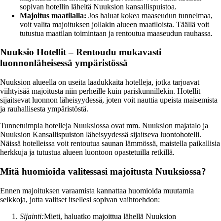
sopivan hotellin läheltä Nuuksion kansallispuistoa.
Majoitus maatilalla:
Jos haluat kokea maaseudun tunnelmaa,
voit valita majoituksen jollakin alueen maatiloista. Täällä voit
tutustua maatilan toimintaan ja rentoutua maaseudun rauhassa.
Nuuksio Hotellit – Rentoudu mukavasti
luonnonläheisessä ympäristössä
Nuuksion alueella on useita laadukkaita hotelleja, jotka tarjoavat
viihtyisää majoitusta niin perheille kuin pariskunnillekin. Hotellit
sijaitsevat luonnon läheisyydessä, joten voit nauttia upeista maisemista
ja rauhallisesta ympäristöstä.
Tunnetuimpia hotelleja Nuuksiossa ovat mm. Nuuksion majatalo ja
Nuuksion Kansallispuiston läheisyydessä sijaitseva luontohotelli.
Näissä hotelleissa voit rentoutua saunan lämmössä, maistella paikallisia
herkkuja ja tutustua alueen luontoon opastetuilla retkillä.
Mitä huomioida valitessasi majoitusta Nuuksiossa?
Ennen majoituksen varaamista kannattaa huomioida muutamia
seikkoja, jotta valitset itsellesi sopivan vaihtoehdon:
Sijainti:
Mieti, haluatko majoittua lähellä Nuuksion