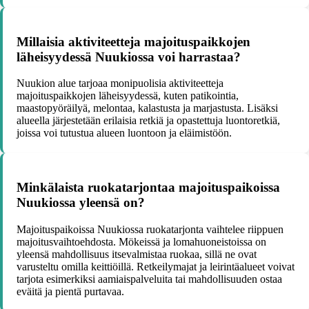
Millaisia aktiviteetteja majoituspaikkojen
läheisyydessä Nuukiossa voi harrastaa?
Nuukion alue tarjoaa monipuolisia aktiviteetteja
majoituspaikkojen läheisyydessä, kuten patikointia,
maastopyöräilyä, melontaa, kalastusta ja marjastusta. Lisäksi
alueella järjestetään erilaisia retkiä ja opastettuja luontoretkiä,
joissa voi tutustua alueen luontoon ja eläimistöön.
Minkälaista ruokatarjontaa majoituspaikoissa
Nuukiossa yleensä on?
Majoituspaikoissa Nuukiossa ruokatarjonta vaihtelee riippuen
majoitusvaihtoehdosta. Mökeissä ja lomahuoneistoissa on
yleensä mahdollisuus itsevalmistaa ruokaa, sillä ne ovat
varusteltu omilla keittiöillä. Retkeilymajat ja leirintäalueet voivat
tarjota esimerkiksi aamiaispalveluita tai mahdollisuuden ostaa
eväitä ja pientä purtavaa.