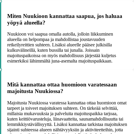
Miten Nuukioon kannattaa saapua, jos haluaa
yöpyä alueella?
Nuukioon voi saapua omalla autolla, jolloin liikkuminen
alueella on helpompaa ja mahdollistaa joustavuuden
retkeilyreittien suhteen. Lisäksi alueelle pääsee julkisilla
kulkuvälineillä, kuten bussilla tai junalla. Joissain
majoituspaikoissa on myös mahdollisuus järjestää kuljetus
esimerkiksi lähimmältä juna-asemalta majoituspaikkaan.
Mitä kannattaa ottaa huomioon varatessaan
majoitusta Nuukiossa?
Majoitusta Nuukiossa varatessa kannattaa ottaa huomioon omat
tarpeet ja toiveet majoituksen suhteen. On tärkeää selvittää,
millaisia mukavuuksia ja palveluita majoituspaikka tarjoaa,
kuten keittiövarusteluja, liinavaatteita, saunamahdollisuutta tai
lemmikkiystävällisyyttä. Lisäksi kannattaa tarkistaa majoituksen
sijainti suhteessa alueen nähtävyyksiin ja aktiviteetteihin, jotta