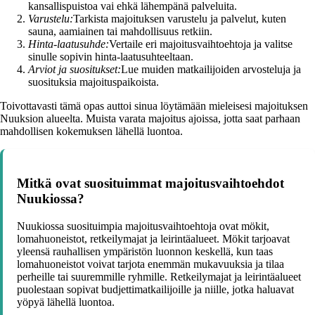
kansallispuistoa vai ehkä lähempänä palveluita.
Varustelu:
Tarkista majoituksen varustelu ja palvelut, kuten
sauna, aamiainen tai mahdollisuus retkiin.
Hinta-laatusuhde:
Vertaile eri majoitusvaihtoehtoja ja valitse
sinulle sopivin hinta-laatusuhteeltaan.
Arviot ja suositukset:
Lue muiden matkailijoiden arvosteluja ja
suosituksia majoituspaikoista.
Toivottavasti tämä opas auttoi sinua löytämään mieleisesi majoituksen
Nuuksion alueelta. Muista varata majoitus ajoissa, jotta saat parhaan
mahdollisen kokemuksen lähellä luontoa.
Mitkä ovat suosituimmat majoitusvaihtoehdot
Nuukiossa?
Nuukiossa suosituimpia majoitusvaihtoehtoja ovat mökit,
lomahuoneistot, retkeilymajat ja leirintäalueet. Mökit tarjoavat
yleensä rauhallisen ympäristön luonnon keskellä, kun taas
lomahuoneistot voivat tarjota enemmän mukavuuksia ja tilaa
perheille tai suuremmille ryhmille. Retkeilymajat ja leirintäalueet
puolestaan sopivat budjettimatkailijoille ja niille, jotka haluavat
yöpyä lähellä luontoa.