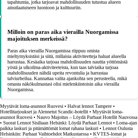
tapahtumia, jotka tarjoavat mahdollisuuden tutustua alueen
ainutlaatuiseen luontoon ja kulttuuriin.
Milloin on paras aika vierailla Nuorgamissa
majoituksen merkeissä?
Paras aika vierailla Nuorgamissa riippuu omista
mieltymyksistäsi ja siitä, millaisia aktiviteetteja haluat alueella
harrastaa. Kesäaika tarjoaa mahdollisuuden nauttia yöttömästä
yöstä ja ulkoilma-aktiviteeteista, kun taas talviaika tarjoaa
mahdollisuuden nähdä upeita revontulia ja harrastaa
talviurheilua. Kannattaa valita ajankohta sen perusteella, mikä
omasta näkökulmastasi olisi mielenkiintoisin aika vierailla
Nuorgamissa.
Myytävät loma-asunnot Ruovesi
•
Halvat lennot Tampere
•
Hotellitarjoukset ja Alennetut Scandic-hotellit
•
Myytävät loma-
asunnot Ruovesi
•
Nauvo Majoitus – Löydä Parhaat Hotellit Nauvossa
•
Suorat Lennot Sisiliaan Helsinki: Löydä Parhaat Lennot
•
Loma-ajan
palkka laskuri ja pitämättömät lomat rahana laskuri
•
Lennot Oulusta
Helsinkiin: Parhaat Vaihtoehdot Matkustaessa
•
KVTES-lomat ja