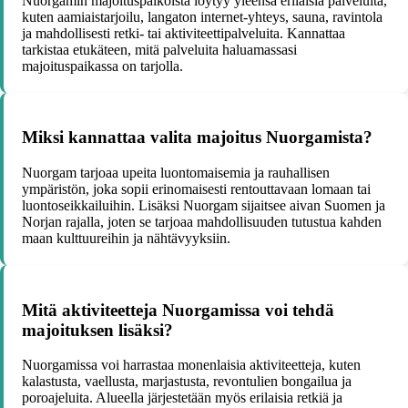
Nuorgamin majoituspaikoista löytyy yleensä erilaisia palveluita,
kuten aamiaistarjoilu, langaton internet-yhteys, sauna, ravintola
ja mahdollisesti retki- tai aktiviteettipalveluita. Kannattaa
tarkistaa etukäteen, mitä palveluita haluamassasi
majoituspaikassa on tarjolla.
Miksi kannattaa valita majoitus Nuorgamista?
Nuorgam tarjoaa upeita luontomaisemia ja rauhallisen
ympäristön, joka sopii erinomaisesti rentouttavaan lomaan tai
luontoseikkailuihin. Lisäksi Nuorgam sijaitsee aivan Suomen ja
Norjan rajalla, joten se tarjoaa mahdollisuuden tutustua kahden
maan kulttuureihin ja nähtävyyksiin.
Mitä aktiviteetteja Nuorgamissa voi tehdä
majoituksen lisäksi?
Nuorgamissa voi harrastaa monenlaisia aktiviteetteja, kuten
kalastusta, vaellusta, marjastusta, revontulien bongailua ja
poroajeluita. Alueella järjestetään myös erilaisia retkiä ja