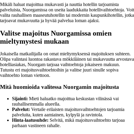
Mikäli haluat majoittua mukavasti ja nauttia hotellin tarjoamista
palveluista, Nuorgamissa on useita laadukkaita hotellivaihtoehtoja. Voit
valita rauhallisen maaseutuhotellin tai modernin kaupunkihotellin, jotka
tarjoavat mukavuutta ja hyvää palvelua loman ajaksi.
Valitse majoitus Nuorgamissa omien
mieltymystesi mukaan
Jokaisella matkailijalla on omat mieltymyksensä majoituksen suhteen.
Olipa valintasi luontoa rakastava mökkiläinen tai mukavuutta arvostava
hotelliasiakas, Nuorgam tarjoaa vaihtoehtoja jokaiseen makuun.
Tutustu eri majoitusvaihtoehtoihin ja valitse juuri sinulle sopiva
vaihtoehto loman viettoon.
Mitä huomioida valitessa Nuorgamin majoitusta
Sijainti:
Mieti haluatko majoittua keskustan vilinässä vai
rauhallisemmalla alueella.
Palvelut:
Vertaile erilaisten majoitusvaihtoehtojen tarjoamia
palveluita, kuten aamiainen, kylpylä ja ravintola.
Hinta-laatusuhde:
Selvitä, mikä majoitusvaihtoehto tarjoaa
parhaan vastineen rahalle.