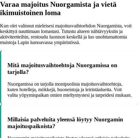
Varaa majoitus Nuorgamista ja vietä
ikimuistoinen loma
Kun olet valinnut mieleisesi majoitusvaihtoehdon Nuorgamista, voit
keskittyä nauttimaan lomastasi. Tutustu alueen nähtävyyksiin ja
aktiviteetteihin, rentoudu luonnon keskellä ja luo unohtumattomia
muistoja Lapin lumoavassa ympäristössä.
Mitä majoitusvaihtoehtoja Nuorgamissa on
tarjolla?
Nuorgamissa on tarjolla monipuolisia majoitusvaihtoehtoja,
kuten hotelleja, mökkejä, huoneistoja ja leirintäalueita. Voit
valita yöpymispaikan omien mieltymystesi ja tarpeidesi mukaan.
Millaisia palveluita yleensä löytyy Nuorgamin
majoituspaikoista?