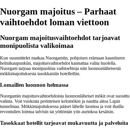
Nuorgam majoitus – Parhaat
vaihtoehdot loman viettoon
Nuorgam majoitusvaihtoehdot tarjoavat
monipuolista valikoimaa
Kun suunnittelet matkaa Nuorgamiin, pohjoisen erämaan kauniiseen
helmikaupunkiin, majoitusvaihtoehdot kannattaa valita huolella.
Nuorgam tarjoaa monipuolisia vaihtoehtoja niin luonnonläheisestä
mökkimajoituksesta tasokkaisiin hotelleihin.
Lomaillen luonnon helmassa
Nuorgamin majoitusvaihtoehdoista luonnonläheiset mökit ovat suosittu
valinta. Voit vuokrata perinteisen kelomökin ja nauttia aitoa Lapin
tunnelmaa. Mökkimajoituksessa pääset lähelle luontoa ja voit ihailla
revontulien loimua talvisin tai yöttömän yön aurinkoa kesäisin.
Tasokkaat hotellit tarjoavat mukavuutta ja palveluita