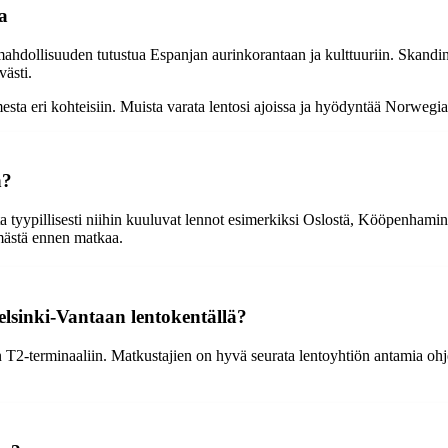
a
mahdollisuuden tutustua Espanjan aurinkorantaan ja kulttuuriin. Skan
västi.
sta eri kohteisiin. Muista varata lentosi ajoissa ja hyödyntää Norwegi
n?
 tyypillisesti niihin kuuluvat lennot esimerkiksi Oslostä, Kööpenhamina
elmästä ennen matkaa.
lsinki-Vantaan lentokentällä?
T2-terminaaliin. Matkustajien on hyvä seurata lentoyhtiön antamia ohje