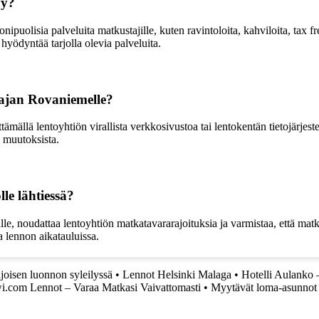
yy?
puolisia palveluita matkustajille, kuten ravintoloita, kahviloita, tax f
hyödyntää tarjolla olevia palveluita.
ajan Rovaniemelle?
ällä lentoyhtiön virallista verkkosivustoa tai lentokentän tietojärjeste
a muutoksista.
le lähtiessä?
le, noudattaa lentoyhtiön matkatavararajoituksia ja varmistaa, että matka
a lennon aikatauluissa.
joisen luonnon syleilyssä
•
Lennot Helsinki Malaga
•
Hotelli Aulanko 
i.com Lennot – Varaa Matkasi Vaivattomasti
•
Myytävät loma-asunnot