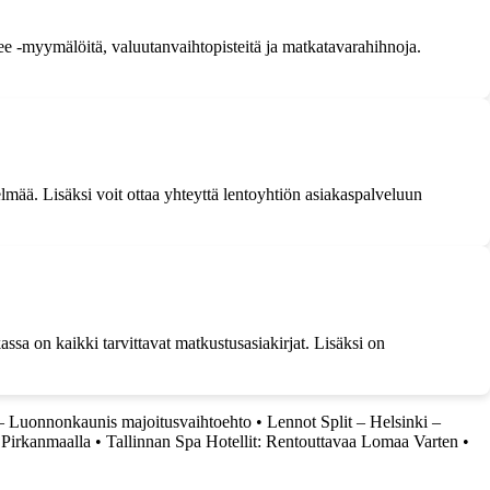
ree -myymälöitä, valuutanvaihtopisteitä ja matkatavarahihnoja.
lmää. Lisäksi voit ottaa yhteyttä lentoyhtiön asiakaspalveluun
ssa on kaikki tarvittavat matkustusasiakirjat. Lisäksi on
– Luonnonkaunis majoitusvaihtoehto
•
Lennot Split – Helsinki –
 Pirkanmaalla
•
Tallinnan Spa Hotellit: Rentouttavaa Lomaa Varten
•