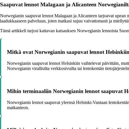
Saapuvat lennot Malagaan ja Alicanteen Norwegianilt
Norwegianin saapuvat lennot Malagaan ja Alicanteen tarjoavat upean 
laadukkaaseen palveluun, joten matkasi sujuu vaivattomasti ja miellyttä
Tämä artikkeli tarjosi kattavan katsauksen Norwegianin lennoista Suome
Mitkä ovat Norwegianin saapuvat lennot Helsinkii
Norwegianin saapuvat lennot Helsinkiin vaihtelevat päivittäin, mutta
Norwegianin virallisilta verkkosivuilta tai lentokentän tietojärjest
Mihin terminaaliin Norwegianin lennot saapuvat He
Norwegianin lennot saapuvat yleensä Helsinki-Vantaan lentokentän 
matkanteon.