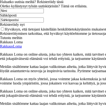
Haluatko uutisia meiltä? Rekisteröidy tästä
Oletko kyllästynyt tylsiin uutiskirjeisiin? Tämä on erilaista.
Sähköposti
Rekisteröidy nyt
Hyväksyn, että tietojani käsitellään henkilötietokäytännön mukaisest
Rekisteröityminen tarkoittaa, että hyväksyt käyttöehtomme ja tietosuoj
Tutustu meihin
Rakkaus Loma
RakkausLoma
Rakkaus Loma on online-alusta, joka tuo yhteen kaiken, mitä tarvitse
että jokapäiväisestä elämästä voi tehdä erityistä, ja tarjoamme käytännön
Meidän sisältömme kattaa laajan valikoiman aiheita, jotka liittyvät hyvi
löydät asiantuntevia neuvoja ja inspiroivia tarinoita. Pyrimme tarjoamaan
Rakkaus Loma on myös yhteisö, jossa voimme jakaa kokemuksia ja tuk
voimme luoda ympäristön, jossa jokainen voi kasvaa ja kehittyä, ja jos
Rakkaus Loma on online-alusta, joka tuo yhteen kaiken, mitä tarvitse
että jokapäiväisestä elämästä voi tehdä erityistä, ja tarjoamme käytännön
Meidän sisältömme kattaa laajan valikoiman aiheita, jotka liittyvät hyvi