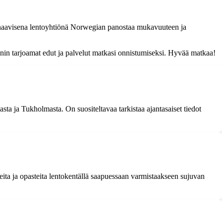
dinaavisena lentoyhtiönä Norwegian panostaa mukavuuteen ja
anin tarjoamat edut ja palvelut matkasi onnistumiseksi. Hyvää matkaa!
sta ja Tukholmasta. On suositeltavaa tarkistaa ajantasaiset tiedot
ita ja opasteita lentokentällä saapuessaan varmistaakseen sujuvan