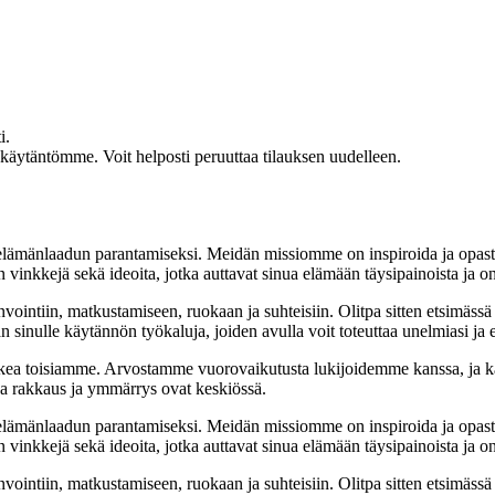
i.
akäytäntömme. Voit helposti peruuttaa tilauksen uudelleen.
t elämänlaadun parantamiseksi. Meidän missiomme on inspiroida ja opas
 vinkkejä sekä ideoita, jotka auttavat sinua elämään täysipainoista ja on
nvointiin, matkustamiseen, ruokaan ja suhteisiin. Olitpa sitten etsimässä
 sinulle käytännön työkaluja, joiden avulla voit toteuttaa unelmiasi ja e
ea toisiamme. Arvostamme vuorovaikutusta lukijoidemme kanssa, ja ka
sa rakkaus ja ymmärrys ovat keskiössä.
t elämänlaadun parantamiseksi. Meidän missiomme on inspiroida ja opas
 vinkkejä sekä ideoita, jotka auttavat sinua elämään täysipainoista ja on
nvointiin, matkustamiseen, ruokaan ja suhteisiin. Olitpa sitten etsimässä