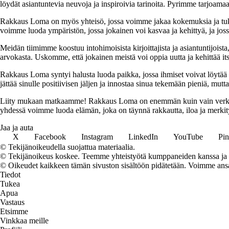
löydät asiantuntevia neuvoja ja inspiroivia tarinoita. Pyrimme tarjoamaan
Rakkaus Loma on myös yhteisö, jossa voimme jakaa kokemuksia ja tuk
voimme luoda ympäristön, jossa jokainen voi kasvaa ja kehittyä, ja jos
Meidän tiimimme koostuu intohimoisista kirjoittajista ja asiantuntijoist
arvokasta. Uskomme, että jokainen meistä voi oppia uutta ja kehittää its
Rakkaus Loma syntyi halusta luoda paikka, jossa ihmiset voivat löytää 
jättää sinulle positiivisen jäljen ja innostaa sinua tekemään pieniä, mut
Liity mukaan matkaamme! Rakkaus Loma on enemmän kuin vain verkkosivu
yhdessä voimme luoda elämän, joka on täynnä rakkautta, iloa ja merkity
Jaa ja auta
X
Facebook
Instagram
LinkedIn
YouTube
Pin
© Tekijänoikeudella suojattua materiaalia.
© Tekijänoikeus koskee. Teemme yhteistyötä kumppaneiden kanssa ja voi
© Oikeudet kaikkeen tämän sivuston sisältöön pidätetään. Voimme ansait
Tiedot
Tukea
Apua
Vastaus
Etsimme
Vinkkaa meille