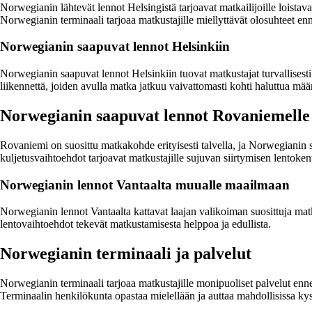
Norwegianin lähtevät lennot Helsingistä tarjoavat matkailijoille loista
Norwegianin terminaali tarjoaa matkustajille miellyttävät olosuhteet en
Norwegianin saapuvat lennot Helsinkiin
Norwegianin saapuvat lennot Helsinkiin tuovat matkustajat turvallisest
liikennettä, joiden avulla matka jatkuu vaivattomasti kohti haluttua mää
Norwegianin saapuvat lennot Rovaniemelle
Rovaniemi on suosittu matkakohde erityisesti talvella, ja Norwegianin
kuljetusvaihtoehdot tarjoavat matkustajille sujuvan siirtymisen lentoke
Norwegianin lennot Vantaalta muualle maailmaan
Norwegianin lennot Vantaalta kattavat laajan valikoiman suosittuja ma
lentovaihtoehdot tekevät matkustamisesta helppoa ja edullista.
Norwegianin terminaali ja palvelut
Norwegianin terminaali tarjoaa matkustajille monipuoliset palvelut ennen 
Terminaalin henkilökunta opastaa mielellään ja auttaa mahdollisissa k