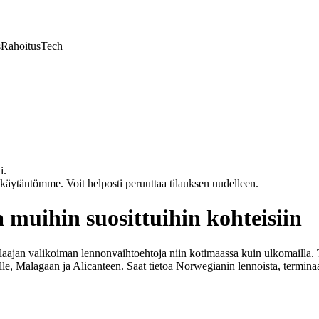
s
Rahoitus
Tech
i.
akäytäntömme. Voit helposti peruuttaa tilauksen uudelleen.
 muihin suosittuihin kohteisiin
laajan valikoiman lennonvaihtoehtoja niin kotimaassa kuin ulkomailla. 
le, Malagaan ja Alicanteen. Saat tietoa Norwegianin lennoista, terminaa