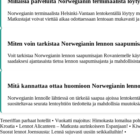
Millaisia palveluita Norwegianin terminaalista löyt
Norwegianin terminaalista Helsinki-Vantaan lentokentällä löytyy moni
Matkustajat voivat viettää aikaa odottaessaan lentoaan mukavasti ja 
Miten voin tarkistaa Norwegianin lennon saapumis
Voit tarkistaa Norwegianin lennon saapumisajan Rovaniemelle käyttäm
saadaksesi ajantasaista tietoa lennon saapumisajasta ja mahdollisist
Mitä kannattaa ottaa huomioon Norwegianin lennol
Norwegianin lennolle lähtiessä on tärkeää saapua ajoissa lentokentäl
suositeltavaa seurata lentoyhtiön tiedotteita ja mahdollisia muutoksi
Teneriffan parhaat hotellit
•
Vuokatti majoitus: Himokasta lomailua poh
Kroatia
•
Lennot Alicanteen – Matkusta aurinkoiseen Espanjaan!
•
Kiw
Suorat lennot Joensuusta: Lennä sujuvasti uusiin seikkailuihin!
•