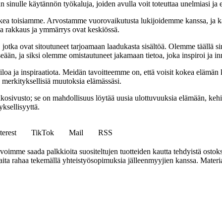
 sinulle käytännön työkaluja, joiden avulla voit toteuttaa unelmiasi ja e
ea toisiamme. Arvostamme vuorovaikutusta lukijoidemme kanssa, ja ka
sa rakkaus ja ymmärrys ovat keskiössä.
a, jotka ovat sitoutuneet tarjoamaan laadukasta sisältöä. Olemme täällä s
eään, ja siksi olemme omistautuneet jakamaan tietoa, joka inspiroi ja in
iloa ja inspiraatiota. Meidän tavoitteemme on, että voisit kokea elämä
ta merkityksellisiä muutoksia elämässäsi.
sto; se on mahdollisuus löytää uusia ulottuvuuksia elämään, kehittää
ksellisyyttä.
terest
TikTok
Mail
RSS
mme saada palkkioita suositeltujen tuotteiden kautta tehdyistä ostoks
a rahaa tekemällä yhteistyösopimuksia jälleenmyyjien kanssa. Materiaal