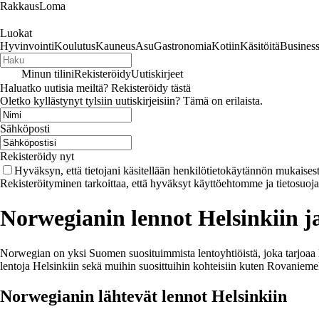
RakkausLoma
Luokat
Hyvinvointi
Koulutus
Kauneus
Asu
Gastronomia
Kotiin
Käsitöitä
Busines
Minun tilini
Rekisteröidy
Uutiskirjeet
Haluatko uutisia meiltä? Rekisteröidy tästä
Oletko kyllästynyt tylsiin uutiskirjeisiin? Tämä on erilaista.
Sähköposti
Rekisteröidy nyt
Hyväksyn, että tietojani käsitellään henkilötietokäytännön mukaisest
Rekisteröityminen tarkoittaa, että hyväksyt käyttöehtomme ja tietosuoj
Norwegianin lennot Helsinkiin ja
Norwegian on yksi Suomen suosituimmista lentoyhtiöistä, joka tarjoaa 
lentoja Helsinkiin sekä muihin suosittuihin kohteisiin kuten Rovaniemel
Norwegianin lähtevät lennot Helsinkiin