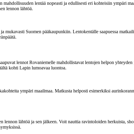
van mahdollisuuden lentää nopeasti ja edullisesti eri kohteisiin ympäri 
nen lennon lähtöä.
i ja mukavasti Suomen pääkaupunkiin. Lentokentälle saapuessa matkailija
ränpäätä.
 saapuvat lennot Rovaniemelle mahdollistavat lentojen helpon yhteyden 
ntältä kohti Lapin lumoavaa luontoa.
tkakohteita ympäri maailmaa. Matkusta helposti esimerkiksi aurinkoran
lennon lähtöä ja sen jälkeen. Voit nauttia ravintoloiden herkuista, shopp
ysymyksissä.