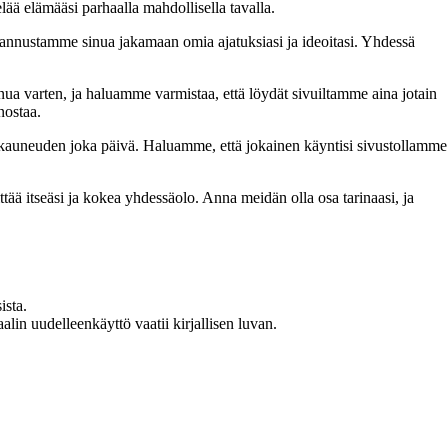
lää elämääsi parhaalla mahdollisella tavalla.
nnustamme sinua jakamaan omia ajatuksiasi ja ideoitasi. Yhdessä
inua varten, ja haluamme varmistaa, että löydät sivuiltamme aina jotain
nostaa.
n kauneuden joka päivä. Haluamme, että jokainen käyntisi sivustollamme
 itseäsi ja kokea yhdessäolo. Anna meidän olla osa tarinaasi, ja
ista.
in uudelleenkäyttö vaatii kirjallisen luvan.