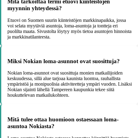
Mitä tarkoittaa termi etuovi kiinteistöjen
myynnin yhteydessä?
Etuovi on Suomen suurin kiinteistöjen markkinapaikka, jossa
voi selata myytäviä asuntoja, loma-asuntoja ja tontteja eri
puolilta maata. Sivustolta löytyy myös tietoa asuntojen hinnoista
ja markkinatilanteesta.
Miksi Nokian loma-asunnot ovat suosittuja?
Nokian loma-asunnot ovat suosittuja monien matkailijoiden
keskuudessa, sillä alue tarjoaa kaunista luontoa, rauhallista
ympäristöä ja monipuolisia aktiviteetteja ympäri vuoden. Lisäksi
Nokian sijainti lähellä Tampereen kaupunkia tekee siitä
houkuttelevan matkailukohteen.
Mitä tulee ottaa huomioon ostaessaan loma-
asuntoa Nokiasta?