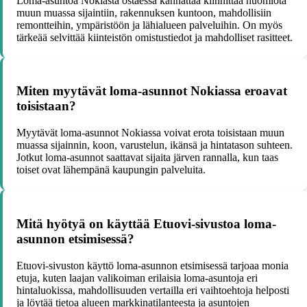
Loma-asuntoa Nokiasta ostaessa kannattaa kiinnittää huomiota
muun muassa sijaintiin, rakennuksen kuntoon, mahdollisiin
remontteihin, ympäristöön ja lähialueen palveluihin. On myös
tärkeää selvittää kiinteistön omistustiedot ja mahdolliset rasitteet.
Miten myytävät loma-asunnot Nokiassa eroavat
toisistaan?
Myytävät loma-asunnot Nokiassa voivat erota toisistaan muun
muassa sijainnin, koon, varustelun, ikänsä ja hintatason suhteen.
Jotkut loma-asunnot saattavat sijaita järven rannalla, kun taas
toiset ovat lähempänä kaupungin palveluita.
Mitä hyötyä on käyttää Etuovi-sivustoa loma-
asunnon etsimisessä?
Etuovi-sivuston käyttö loma-asunnon etsimisessä tarjoaa monia
etuja, kuten laajan valikoiman erilaisia loma-asuntoja eri
hintaluokissa, mahdollisuuden vertailla eri vaihtoehtoja helposti
ja löytää tietoa alueen markkinatilanteesta ja asuntojen