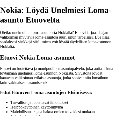
Nokia: Löydä Unelmiesi Loma-
asunto Etuovelta
Oletko unelmoinut loma-asunnosta Nokialla? Etuovi tarjoaa laajan
valikoiman myytäviä loma-asuntoja juuri sinun tarpeisiisi. Lue lisää
saadaksesi vinkkejä siitä, miten voit löytää täydellisen loma-asunnon
Nokialta.
Etuovi Nokia Loma-asunnot
Etuovi on luotettava ja monipuolinen asuntopalvelu, joka auttaa sinua
löytämään unelmiesi loma-asunnon Nokiasta. Sivustolta löydät
kattavan valikoiman erilaisia asuntoja, jotka sopivat niin lomailuun
kuin vakinaiseen asumiseenkin.
Edut Etuoven Loma-asuntojen Etsimisessä:
Turvalliset ja luotettavat ilmoitukset
Helppokäyttöinen käyttöliittymä
Mahdollisuus rajata hakua omien toiveidesi mukaan