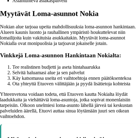
Asiantunteva asiakaspalvelu
Myytävät Loma-asunnot Nokia
Nokian alue tarjoaa upeita mahdollisuuksia loma-asunnon hankintaan.
Alueen kaunis luonto ja rauhallinen ympäristö houkuttelevat niin
lomailijoita kuin vakituisia asukkaitakin. Myytävät loma-asunnot
Nokialla ovat monipuolisia ja tarjoavat jokaiselle jotain.
Vinkkejä Loma-asunnon Hankintaan Nokialta:
Tee realistinen budjetti ja aseta hintahaarukka
Selvitä haluamasi alue ja sen palvelut
Käy katsomassa useita eri vaihtoehtoja ennen päätöksentekoa
Ota yhteyttä Etuoven välittäjään ja pyydä lisätietoja kohteista
Yhteenvetona voidaan todeta, että Etuoven kautta Nokialta löydät
laadukkaita ja viehättäviä loma-asuntoja, jotka sopivat monenlaisiin
tarpeisiin. Olkoon unelmiesi loma-asunto lähellä järveä tai keskustan
palveluiden äärellä, Etuovi auttaa sinua löytämään juuri sen oikean
vaihtoehdon.