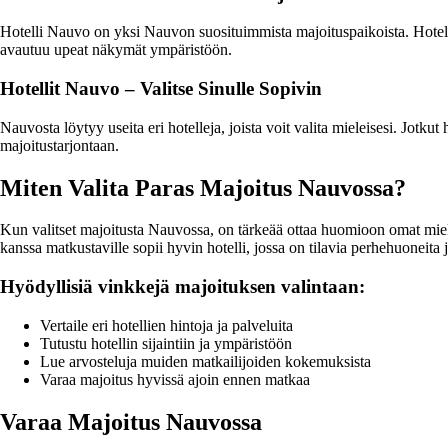
Hotelli Nauvo on yksi Nauvon suosituimmista majoituspaikoista. Hotelliss
avautuu upeat näkymät ympäristöön.
Hotellit Nauvo – Valitse Sinulle Sopivin
Nauvosta löytyy useita eri hotelleja, joista voit valita mieleisesi. Jotku
majoitustarjontaan.
Miten Valita Paras Majoitus Nauvossa?
Kun valitset majoitusta Nauvossa, on tärkeää ottaa huomioon omat mielty
kanssa matkustaville sopii hyvin hotelli, jossa on tilavia perhehuoneita ja
Hyödyllisiä vinkkejä majoituksen valintaan:
Vertaile eri hotellien hintoja ja palveluita
Tutustu hotellin sijaintiin ja ympäristöön
Lue arvosteluja muiden matkailijoiden kokemuksista
Varaa majoitus hyvissä ajoin ennen matkaa
Varaa Majoitus Nauvossa