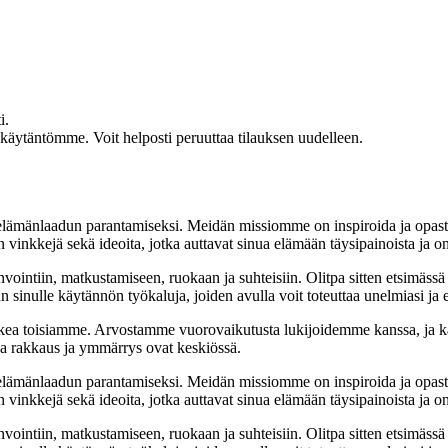
i.
akäytäntömme. Voit helposti peruuttaa tilauksen uudelleen.
t elämänlaadun parantamiseksi. Meidän missiomme on inspiroida ja opas
 vinkkejä sekä ideoita, jotka auttavat sinua elämään täysipainoista ja on
nvointiin, matkustamiseen, ruokaan ja suhteisiin. Olitpa sitten etsimässä
 sinulle käytännön työkaluja, joiden avulla voit toteuttaa unelmiasi ja e
ea toisiamme. Arvostamme vuorovaikutusta lukijoidemme kanssa, ja ka
sa rakkaus ja ymmärrys ovat keskiössä.
t elämänlaadun parantamiseksi. Meidän missiomme on inspiroida ja opas
 vinkkejä sekä ideoita, jotka auttavat sinua elämään täysipainoista ja on
nvointiin, matkustamiseen, ruokaan ja suhteisiin. Olitpa sitten etsimässä