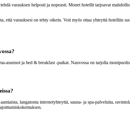
 tehdä varauksen helposti ja nopeasti. Monet hotellit tarjoavat mahdoll
ta, että varauksesi on tehty oikein. Voit myös ottaa yhteyttä hotelliin suo
vossa?
a-asunnot ja bed & breakfast -paikat. Nauvossa on tarjolla monipuolisest
eissa?
amiaista, langatonta internetyhteyttä, sauna- ja spa-palveluita, ravintola
 majoittumiskokemuksen.