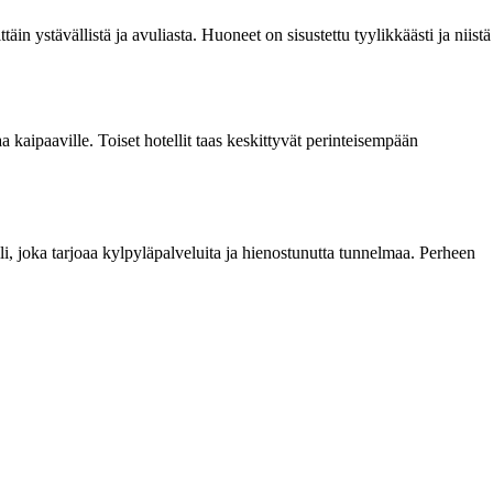
n ystävällistä ja avuliasta. Huoneet on sisustettu tyylikkäästi ja niistä
aa kaipaaville. Toiset hotellit taas keskittyvät perinteisempään
i, joka tarjoaa kylpyläpalveluita ja hienostunutta tunnelmaa. Perheen