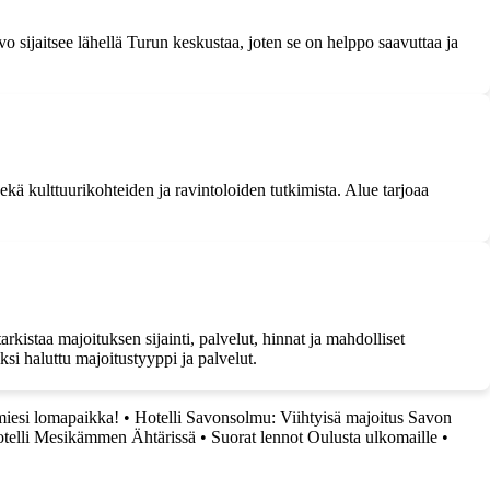
 sijaitsee lähellä Turun keskustaa, joten se on helppo saavuttaa ja
sekä kulttuurikohteiden ja ravintoloiden tutkimista. Alue tarjoaa
kistaa majoituksen sijainti, palvelut, hinnat ja mahdolliset
i haluttu majoitustyyppi ja palvelut.
iesi lomapaikka!
•
Hotelli Savonsolmu: Viihtyisä majoitus Savon
telli Mesikämmen Ähtärissä
•
Suorat lennot Oulusta ulkomaille
•