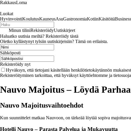
RakkausLoma
Luokat
Hyvinvointi
Koulutus
Kauneus
Asu
Gastronomia
Kotiin
Käsitöitä
Busines
Minun tilini
Rekisteröidy
Uutiskirjeet
Haluatko uutisia meiltä? Rekisteröidy tästä
Oletko kyllästynyt tylsiin uutiskirjeisiin? Tämä on erilaista.
Sähköposti
Rekisteröidy nyt
Hyväksyn, että tietojani käsitellään henkilötietokäytännön mukaisest
Rekisteröityminen tarkoittaa, että hyväksyt käyttöehtomme ja tietosuoj
Nauvo Majoitus – Löydä Parhaat
Nauvo Majoitusvaihtoehdot
Kun suunnittelet matkaa Nauvoon, on tärkeää löytää sopiva majoitusvaiht
Hotelli Nauvo – Parasta Palvelua ja Mukavuutta