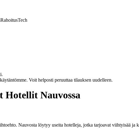
s
Rahoitus
Tech
i.
akäytäntömme. Voit helposti peruuttaa tilauksen uudelleen.
 Hotellit Nauvossa
oehto. Nauvosta löytyy useita hotelleja, jotka tarjoavat viihtyisää ja 