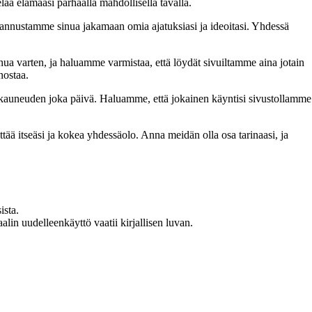
lää elämääsi parhaalla mahdollisella tavalla.
nnustamme sinua jakamaan omia ajatuksiasi ja ideoitasi. Yhdessä
inua varten, ja haluamme varmistaa, että löydät sivuiltamme aina jotain
nostaa.
n kauneuden joka päivä. Haluamme, että jokainen käyntisi sivustollamme
 itseäsi ja kokea yhdessäolo. Anna meidän olla osa tarinaasi, ja
ista.
in uudelleenkäyttö vaatii kirjallisen luvan.