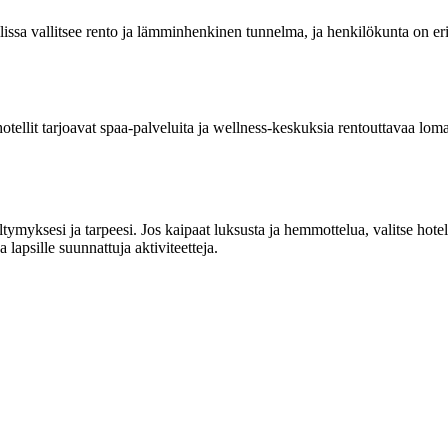
a vallitsee rento ja lämminhenkinen tunnelma, ja henkilökunta on erittäi
t hotellit tarjoavat spaa-palveluita ja wellness-keskuksia rentouttavaa lom
myksesi ja tarpeesi. Jos kaipaat luksusta ja hemmottelua, valitse hotell
 lapsille suunnattuja aktiviteetteja.