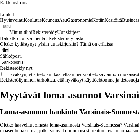
RakkausLoma
Luokat
Hyvinvointi
Koulutus
Kauneus
Asu
Gastronomia
Kotiin
Käsitöitä
Busines
Minun tilini
Rekisteröidy
Uutiskirjeet
Haluatko uutisia meiltä? Rekisteröidy tästä
Oletko kyllästynyt tylsiin uutiskirjeisiin? Tämä on erilaista.
Sähköposti
Rekisteröidy nyt
Hyväksyn, että tietojani käsitellään henkilötietokäytännön mukaisest
Rekisteröityminen tarkoittaa, että hyväksyt käyttöehtomme ja tietosuoj
Myytävät loma-asunnot Varsina
Loma-asunnon hankinta Varsinais-Suomest
Oletko haaveillut omasta loma-asunnosta Varsinais-Suomessa? Varsinais
maaseutumaisemia, jotka sopivat erinomaisesti rentouttavaan loma-asu