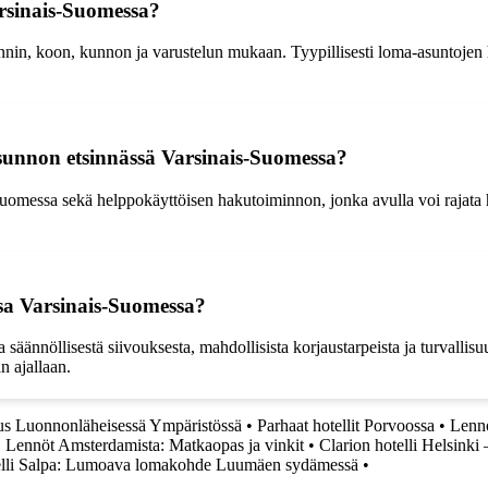
arsinais-Suomessa?
ainnin, koon, kunnon ja varustelun mukaan. Tyypillisesti loma-asuntoje
sunnon etsinnässä Varsinais-Suomessa?
uomessa sekä helppokäyttöisen hakutoiminnon, jonka avulla voi rajata 
sa Varsinais-Suomessa?
ännöllisestä siivouksesta, mahdollisista korjaustarpeista ja turvallisu
n ajallaan.
tus Luonnonläheisessä Ympäristössä
•
Parhaat hotellit Porvoossa
•
Lenno
•
Lennöt Amsterdamista: Matkaopas ja vinkit
•
Clarion hotelli Helsinki
lli Salpa: Lumoava lomakohde Luumäen sydämessä
•