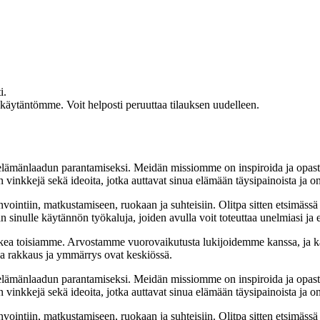
i.
akäytäntömme. Voit helposti peruuttaa tilauksen uudelleen.
t elämänlaadun parantamiseksi. Meidän missiomme on inspiroida ja opas
 vinkkejä sekä ideoita, jotka auttavat sinua elämään täysipainoista ja on
nvointiin, matkustamiseen, ruokaan ja suhteisiin. Olitpa sitten etsimässä
 sinulle käytännön työkaluja, joiden avulla voit toteuttaa unelmiasi ja e
ea toisiamme. Arvostamme vuorovaikutusta lukijoidemme kanssa, ja ka
sa rakkaus ja ymmärrys ovat keskiössä.
t elämänlaadun parantamiseksi. Meidän missiomme on inspiroida ja opas
 vinkkejä sekä ideoita, jotka auttavat sinua elämään täysipainoista ja on
nvointiin, matkustamiseen, ruokaan ja suhteisiin. Olitpa sitten etsimässä