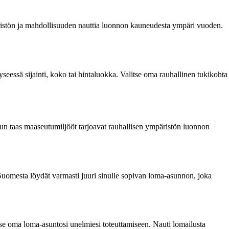
päristön ja mahdollisuuden nauttia luonnon kauneudesta ympäri vuoden.
eessä sijainti, koko tai hintaluokka. Valitse oma rauhallinen tukikohta
kun taas maaseutumiljööt tarjoavat rauhallisen ympäristön luonnon
-Suomesta löydät varmasti juuri sinulle sopivan loma-asunnon, joka
tse oma loma-asuntosi unelmiesi toteuttamiseen. Nauti lomailusta