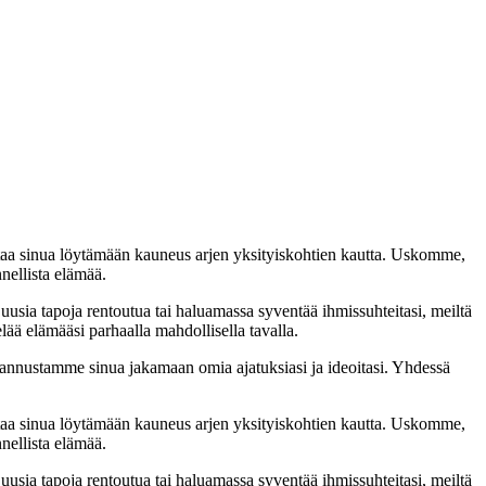
taa sinua löytämään kauneus arjen yksityiskohtien kautta. Uskomme,
nellista elämää.
 uusia tapoja rentoutua tai haluamassa syventää ihmissuhteitasi, meiltä
lää elämääsi parhaalla mahdollisella tavalla.
nnustamme sinua jakamaan omia ajatuksiasi ja ideoitasi. Yhdessä
taa sinua löytämään kauneus arjen yksityiskohtien kautta. Uskomme,
nellista elämää.
 uusia tapoja rentoutua tai haluamassa syventää ihmissuhteitasi, meiltä