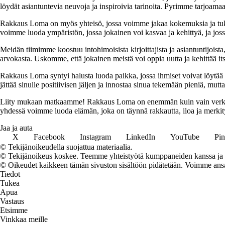
löydät asiantuntevia neuvoja ja inspiroivia tarinoita. Pyrimme tarjoamaan
Rakkaus Loma on myös yhteisö, jossa voimme jakaa kokemuksia ja tuk
voimme luoda ympäristön, jossa jokainen voi kasvaa ja kehittyä, ja jos
Meidän tiimimme koostuu intohimoisista kirjoittajista ja asiantuntijoist
arvokasta. Uskomme, että jokainen meistä voi oppia uutta ja kehittää its
Rakkaus Loma syntyi halusta luoda paikka, jossa ihmiset voivat löytää 
jättää sinulle positiivisen jäljen ja innostaa sinua tekemään pieniä, mut
Liity mukaan matkaamme! Rakkaus Loma on enemmän kuin vain verkkosivu
yhdessä voimme luoda elämän, joka on täynnä rakkautta, iloa ja merkity
Jaa ja auta
X
Facebook
Instagram
LinkedIn
YouTube
Pin
© Tekijänoikeudella suojattua materiaalia.
© Tekijänoikeus koskee. Teemme yhteistyötä kumppaneiden kanssa ja voi
© Oikeudet kaikkeen tämän sivuston sisältöön pidätetään. Voimme ansait
Tiedot
Tukea
Apua
Vastaus
Etsimme
Vinkkaa meille