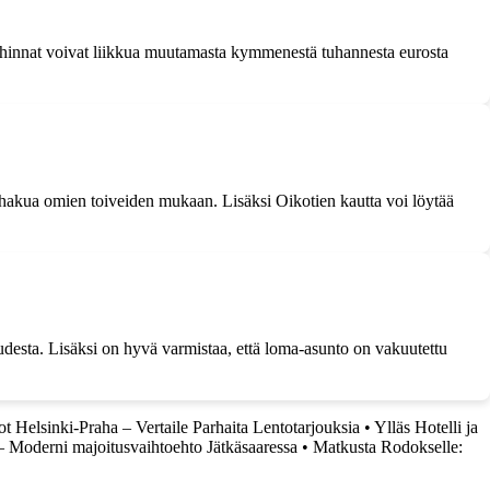
n hinnat voivat liikkua muutamasta kymmenestä tuhannesta eurosta
hakua omien toiveiden mukaan. Lisäksi Oikotien kautta voi löytää
udesta. Lisäksi on hyvä varmistaa, että loma-asunto on vakuutettu
t Helsinki-Praha – Vertaile Parhaita Lentotarjouksia
•
Ylläs Hotelli ja
 – Moderni majoitusvaihtoehto Jätkäsaaressa
•
Matkusta Rodokselle: