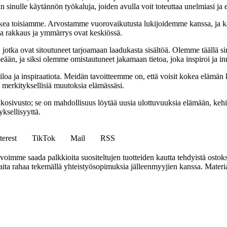
 sinulle käytännön työkaluja, joiden avulla voit toteuttaa unelmiasi ja e
ea toisiamme. Arvostamme vuorovaikutusta lukijoidemme kanssa, ja ka
sa rakkaus ja ymmärrys ovat keskiössä.
a, jotka ovat sitoutuneet tarjoamaan laadukasta sisältöä. Olemme täällä s
eään, ja siksi olemme omistautuneet jakamaan tietoa, joka inspiroi ja in
iloa ja inspiraatiota. Meidän tavoitteemme on, että voisit kokea elämä
ta merkityksellisiä muutoksia elämässäsi.
sto; se on mahdollisuus löytää uusia ulottuvuuksia elämään, kehittää
ksellisyyttä.
terest
TikTok
Mail
RSS
mme saada palkkioita suositeltujen tuotteiden kautta tehdyistä ostoks
a rahaa tekemällä yhteistyösopimuksia jälleenmyyjien kanssa. Materiaal