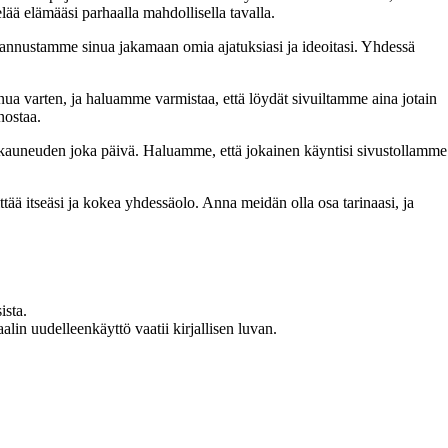
lää elämääsi parhaalla mahdollisella tavalla.
nnustamme sinua jakamaan omia ajatuksiasi ja ideoitasi. Yhdessä
inua varten, ja haluamme varmistaa, että löydät sivuiltamme aina jotain
nostaa.
n kauneuden joka päivä. Haluamme, että jokainen käyntisi sivustollamme
 itseäsi ja kokea yhdessäolo. Anna meidän olla osa tarinaasi, ja
ista.
in uudelleenkäyttö vaatii kirjallisen luvan.