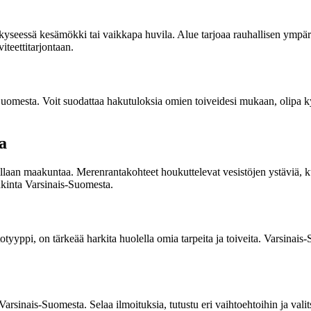
en kyseessä kesämökki tai vaikkapa huvila. Alue tarjoaa rauhallisen ym
iteettitarjontaan.
uomesta. Voit suodattaa hakutuloksia omien toiveidesi mukaan, olipa kys
a
illaan maakuntaa. Merenrantakohteet houkuttelevat vesistöjen ystäviä, 
nkinta Varsinais-Suomesta.
yyppi, on tärkeää harkita huolella omia tarpeita ja toiveita. Varsinais
rsinais-Suomesta. Selaa ilmoituksia, tutustu eri vaihtoehtoihin ja vali