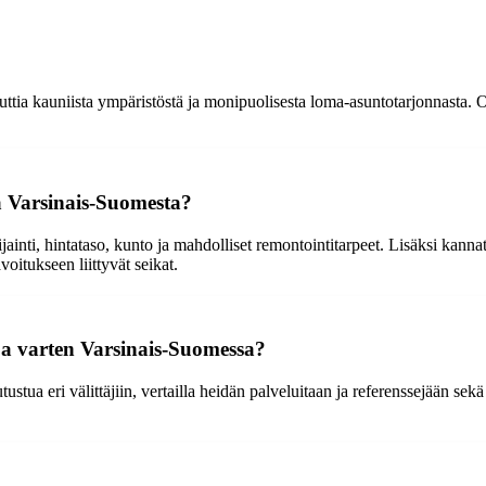
ia kauniista ympäristöstä ja monipuolisesta loma-asuntotarjonnasta. Oi
a Varsinais-Suomesta?
ti, hintataso, kunto ja mahdolliset remontointitarpeet. Lisäksi kannatta
oitukseen liittyvät seikat.
oa varten Varsinais-Suomessa?
stua eri välittäjiin, vertailla heidän palveluitaan ja referenssejään sekä