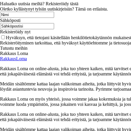
Haluatko uutisia meiltä? Rekisteröidy tästä
Oletko kyllästynyt tylsiin uutiskirjeisiin? Tämä on erilaista.
Sähköposti
Rekisteröidy nyt
Hyväksyn, että tietojani käsitellään henkilötietokäytännön mukaisest
Rekisteröityminen tarkoittaa, että hyväksyt käyttöehtomme ja tietosuoj
Tutustu meihin
Rakkaus Loma
RakkausLoma
Rakkaus Loma on online-alusta, joka tuo yhteen kaiken, mitä tarvitse
että jokapäiväisestä elämästä voi tehdä erityistä, ja tarjoamme käytännön
Meidän sisältömme kattaa laajan valikoiman aiheita, jotka liittyvät hyvi
löydät asiantuntevia neuvoja ja inspiroivia tarinoita. Pyrimme tarjoamaan
Rakkaus Loma on myös yhteisö, jossa voimme jakaa kokemuksia ja tuk
voimme luoda ympäristön, jossa jokainen voi kasvaa ja kehittyä, ja jos
Rakkaus Loma on online-alusta, joka tuo yhteen kaiken, mitä tarvitse
että jokapäiväisestä elämästä voi tehdä erityistä, ja tarjoamme käytännön
Meidän sisältömme kattaa laajan valikoiman aiheita, jotka liittyvät hyvi