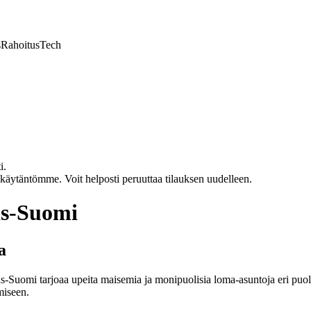
s
Rahoitus
Tech
i.
akäytäntömme. Voit helposti peruuttaa tilauksen uudelleen.
is-Suomi
a
-Suomi tarjoaa upeita maisemia ja monipuolisia loma-asuntoja eri puoli
miseen.