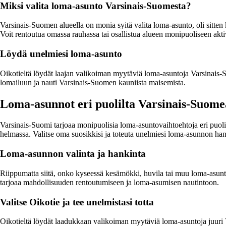
Miksi valita loma-asunto Varsinais-Suomesta?
Varsinais-Suomen alueella on monia syitä valita loma-asunto, oli sitt
Voit rentoutua omassa rauhassa tai osallistua alueen monipuoliseen aktiv
Löydä unelmiesi loma-asunto
Oikotieltä löydät laajan valikoiman myytäviä loma-asuntoja Varsinais-S
lomailuun ja nauti Varsinais-Suomen kauniista maisemista.
Loma-asunnot eri puolilta Varsinais-Suome
Varsinais-Suomi tarjoaa monipuolisia loma-asuntovaihtoehtoja eri puol
helmassa. Valitse oma suosikkisi ja toteuta unelmiesi loma-asunnon ha
Loma-asunnon valinta ja hankinta
Riippumatta siitä, onko kyseessä kesämökki, huvila tai muu loma-asuntot
tarjoaa mahdollisuuden rentoutumiseen ja loma-asumisen nautintoon.
Valitse Oikotie ja tee unelmistasi totta
Oikotieltä löydät laadukkaan valikoiman myytäviä loma-asuntoja juuri Va