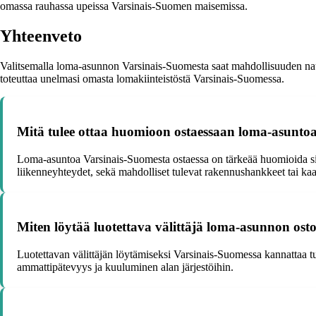
omassa rauhassa upeissa Varsinais-Suomen maisemissa.
Yhteenveto
Valitsemalla loma-asunnon Varsinais-Suomesta saat mahdollisuuden nautt
toteuttaa unelmasi omasta lomakiinteistöstä Varsinais-Suomessa.
Mitä tulee ottaa huomioon ostaessaan loma-asunto
Loma-asuntoa Varsinais-Suomesta ostaessa on tärkeää huomioida sijain
liikenneyhteydet, sekä mahdolliset tulevat rakennushankkeet tai kaav
Miten löytää luotettava välittäjä loma-asunnon ost
Luotettavan välittäjän löytämiseksi Varsinais-Suomessa kannattaa tutu
ammattipätevyys ja kuuluminen alan järjestöihin.