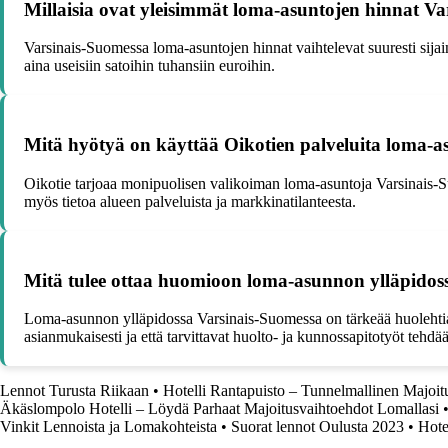
Millaisia ovat yleisimmät loma-asuntojen hinnat V
Varsinais-Suomessa loma-asuntojen hinnat vaihtelevat suuresti sij
aina useisiin satoihin tuhansiin euroihin.
Mitä hyötyä on käyttää Oikotien palveluita loma-a
Oikotie tarjoaa monipuolisen valikoiman loma-asuntoja Varsinais-S
myös tietoa alueen palveluista ja markkinatilanteesta.
Mitä tulee ottaa huomioon loma-asunnon ylläpidos
Loma-asunnon ylläpidossa Varsinais-Suomessa on tärkeää huolehtia sä
asianmukaisesti ja että tarvittavat huolto- ja kunnossapitotyöt tehdää
Lennot Turusta Riikaan
•
Hotelli Rantapuisto – Tunnelmallinen Majoi
Äkäslompolo Hotelli – Löydä Parhaat Majoitusvaihtoehdot Lomallasi
Vinkit Lennoista ja Lomakohteista
•
Suorat lennot Oulusta 2023
•
Hote