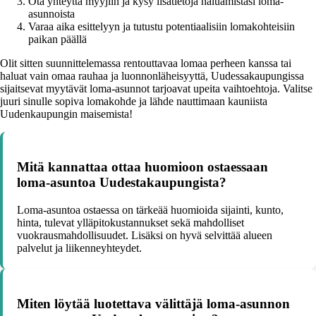
Ota yhteyttä myyjiin ja kysy lisätietoja haluamistasi loma-
asunnoista
Varaa aika esittelyyn ja tutustu potentiaalisiin lomakohteisiin
paikan päällä
Olit sitten suunnittelemassa rentouttavaa lomaa perheen kanssa tai
haluat vain omaa rauhaa ja luonnonläheisyyttä, Uudessakaupungissa
sijaitsevat myytävät loma-asunnot tarjoavat upeita vaihtoehtoja. Valitse
juuri sinulle sopiva lomakohde ja lähde nauttimaan kauniista
Uudenkaupungin maisemista!
Mitä kannattaa ottaa huomioon ostaessaan
loma-asuntoa Uudestakaupungista?
Loma-asuntoa ostaessa on tärkeää huomioida sijainti, kunto,
hinta, tulevat ylläpitokustannukset sekä mahdolliset
vuokrausmahdollisuudet. Lisäksi on hyvä selvittää alueen
palvelut ja liikenneyhteydet.
Miten löytää luotettava välittäjä loma-asunnon