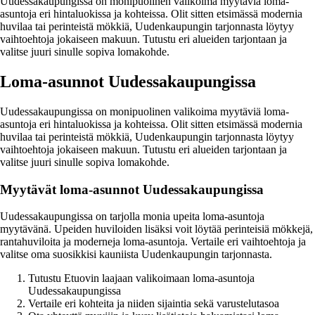
Uudessakaupungissa on monipuolinen valikoima myytäviä loma-
asuntoja eri hintaluokissa ja kohteissa. Olit sitten etsimässä modernia
huvilaa tai perinteistä mökkiä, Uudenkaupungin tarjonnasta löytyy
vaihtoehtoja jokaiseen makuun. Tutustu eri alueiden tarjontaan ja
valitse juuri sinulle sopiva lomakohde.
Loma-asunnot Uudessakaupungissa
Uudessakaupungissa on monipuolinen valikoima myytäviä loma-
asuntoja eri hintaluokissa ja kohteissa. Olit sitten etsimässä modernia
huvilaa tai perinteistä mökkiä, Uudenkaupungin tarjonnasta löytyy
vaihtoehtoja jokaiseen makuun. Tutustu eri alueiden tarjontaan ja
valitse juuri sinulle sopiva lomakohde.
Myytävät loma-asunnot Uudessakaupungissa
Uudessakaupungissa on tarjolla monia upeita loma-asuntoja
myytävänä. Upeiden huviloiden lisäksi voit löytää perinteisiä mökkejä,
rantahuviloita ja moderneja loma-asuntoja. Vertaile eri vaihtoehtoja ja
valitse oma suosikkisi kauniista Uudenkaupungin tarjonnasta.
Tutustu Etuovin laajaan valikoimaan loma-asuntoja
Uudessakaupungissa
Vertaile eri kohteita ja niiden sijaintia sekä varustelutasoa