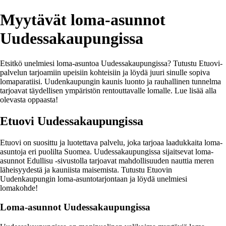
Myytävät loma-asunnot
Uudessakaupungissa
Etsitkö unelmiesi loma-asuntoa Uudessakaupungissa? Tutustu Etuovi-
palvelun tarjoamiin upeisiin kohteisiin ja löydä juuri sinulle sopiva
lomaparatiisi. Uudenkaupungin kaunis luonto ja rauhallinen tunnelma
tarjoavat täydellisen ympäristön rentouttavalle lomalle. Lue lisää alla
olevasta oppaasta!
Etuovi Uudessakaupungissa
Etuovi on suosittu ja luotettava palvelu, joka tarjoaa laadukkaita loma-
asuntoja eri puolilta Suomea. Uudessakaupungissa sijaitsevat loma-
asunnot Edullisu -sivustolla tarjoavat mahdollisuuden nauttia meren
läheisyydestä ja kauniista maisemista. Tutustu Etuovin
Uudenkaupungin loma-asuntotarjontaan ja löydä unelmiesi
lomakohde!
Loma-asunnot Uudessakaupungissa