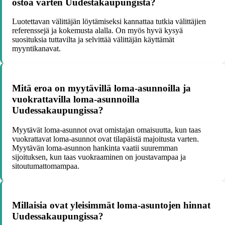
ostoa varten Uudestakaupungista?
Luotettavan välittäjän löytämiseksi kannattaa tutkia välittäjien
referenssejä ja kokemusta alalla. On myös hyvä kysyä
suosituksia tuttavilta ja selvittää välittäjän käyttämät
myyntikanavat.
Mitä eroa on myytävillä loma-asunnoilla ja
vuokrattavilla loma-asunnoilla
Uudessakaupungissa?
Myytävät loma-asunnot ovat omistajan omaisuutta, kun taas
vuokrattavat loma-asunnot ovat tilapäistä majoitusta varten.
Myytävän loma-asunnon hankinta vaatii suuremman
sijoituksen, kun taas vuokraaminen on joustavampaa ja
sitoutumattomampaa.
Millaisia ovat yleisimmät loma-asuntojen hinnat
Uudessakaupungissa?