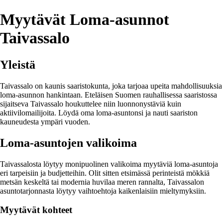
Myytävät Loma-asunnot
Taivassalo
Yleistä
Taivassalo on kaunis saaristokunta, joka tarjoaa upeita mahdollisuuksia
loma-asunnon hankintaan. Eteläisen Suomen rauhallisessa saaristossa
sijaitseva Taivassalo houkuttelee niin luonnonystäviä kuin
aktiivilomailijoita. Löydä oma loma-asuntonsi ja nauti saariston
kauneudesta ympäri vuoden.
Loma-asuntojen valikoima
Taivassalosta löytyy monipuolinen valikoima myytäviä loma-asuntoja
eri tarpeisiin ja budjetteihin. Olit sitten etsimässä perinteistä mökkiä
metsän keskeltä tai modernia huvilaa meren rannalta, Taivassalon
asuntotarjonnasta löytyy vaihtoehtoja kaikenlaisiin mieltymyksiin.
Myytävät kohteet