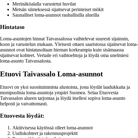
Merinäköalalla varustetut huvilat
Metsän siimeksessä sijaitsevat perinteiset mökit
Saunalliset loma-asunnot rauhallisilla alueilla
Hintataso
Loma-asuntojen hinnat Taivassalossa vaihtelevat suuresti sijainnin,
koon ja varustelun mukaan. Yleisesti ottaen saaristossa sijaitsevat loma-
asunnot ovat hintatasoltaan hieman korkeampia kuin sisämaassa
sijaitsevat kohteet. Vertaile eri vaihtoehtoja ja löydä oma unelmiesi
loma-asunto Taivassalosta.
Etuovi Taivassalo Loma-asunnot
Etuovi on yksi suosituimmista alustoista, josta löydät laadukkaita ja
monipuolisia loma-asuntoja ympäri Suomea. Selaa Etuovesta
Taivassalon alueen tarjontaa ja löydä itsellesi sopiva loma-asunto
helposti ja vaivattomasti.
Etuovesta löydät:
Aktiivisessa käytössä olleet loma-asunnot
Uudiskohteet ja rakennusprojektit