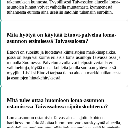
rakennuksen kunnosta. Tyypillisesti Taivassalon alueella loma-
asuntojen hinnat voivat vaihdella muutamasta kymmenestä
tuhannesta eurosta aina useisiin satoihin tuhansiin euroihin.
Mitä hyötyä on käyttää Etuovi-palvelua loma-
asunnon etsimisessä Taivassalosta?
Etuovi on suosittu ja luotettava kiinteistöjen markkinapaikka,
jossa on laaja valikoima erilaisia loma-asuntoja Taivassalossa ja
muualla Suomessa. Palvelun avulla voi helposti vertailla eri
vaihtoehtoja, löytää uusia kohteita ja olla suoraan yhteydessä
myyjiin. Lisäksi Etuovi tarjoaa tietoa alueen markkinatilanteesta
ja asuntojen hintakehityksestä.
Mitä tulee ottaa huomioon loma-asunnon
ostamisessa Taivassalossa sijoituskohteena?
Loma-asunnon ostamista Taivassalosta sijoituskohteena
harkitessa on tärkeää ottaa huomioon vuokrauskysyntä alueella,
mahdolliset vuokratuotot, ylläpitokustannukset, sekä kiinteistön