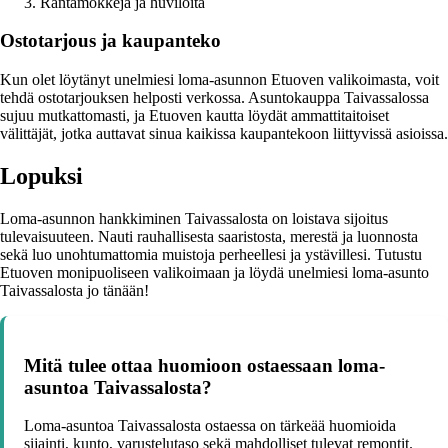
Rantamökkejä ja huviloita
Ostotarjous ja kaupanteko
Kun olet löytänyt unelmiesi loma-asunnon Etuoven valikoimasta, voit
tehdä ostotarjouksen helposti verkossa. Asuntokauppa Taivassalossa
sujuu mutkattomasti, ja Etuoven kautta löydät ammattitaitoiset
välittäjät, jotka auttavat sinua kaikissa kaupantekoon liittyvissä asioissa.
Lopuksi
Loma-asunnon hankkiminen Taivassalosta on loistava sijoitus
tulevaisuuteen. Nauti rauhallisesta saaristosta, merestä ja luonnosta
sekä luo unohtumattomia muistoja perheellesi ja ystävillesi. Tutustu
Etuoven monipuoliseen valikoimaan ja löydä unelmiesi loma-asunto
Taivassalosta jo tänään!
Mitä tulee ottaa huomioon ostaessaan loma-
asuntoa Taivassalosta?
Loma-asuntoa Taivassalosta ostaessa on tärkeää huomioida
sijainti, kunto, varustelutaso sekä mahdolliset tulevat remontit.