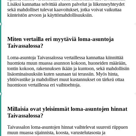
Lisäksi kannattaa selvittää alueen palvelut ja liikenneyhteydet
sekä mahdolliset tulevat kaavoitukset, jotka voivat vaikuttaa
kiinteistön arvoon ja käyttömahdollisuuksiin.
Miten vertailla eri myytäviä loma-asuntoja
Taivassalossa?
Loma-asuntoja Taivassalossa vertaillessa kannattaa kiinnittää
huomiota muun muassa asunnon kokoon, huoneiden määrään,
tontin kokoon, rakennuksen ikään ja kuntoon, sekä mahdollisiin
lisäominaisuuksiin kuten saunaan tai terassiin. Myös hinta,
yhtiövastike ja mahdolliset muut kustannukset on tärkeä ottaa
huomioon vertaillessa eri vaihtoehtoja.
Millaisia ovat yleisimmät loma-asuntojen hinnat
Taivassalossa?
Taivassalon loma-asuntojen hinnat vaihtelevat suuresti riippuen
muun muassa sijainnista, koosta, varustelutasosta ja