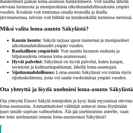
ihanteellisen paikan loma-asunnon hankkimiseen. Voit nauttia lähellä
olevasta luonnosta ja monipuolisista ulkoilumahdollisuuksista ympäri
vuoden. Kesäisin voit rentoutua omalla terassilla ja ihailla
järvimaisemaa, talvisin voit hiihtää tai lumikenkäillä lumisissa metsissä.
Miksi valita loma-asunto Säkylästä?
Kaunis luonto:
Säkylä tarjoaa upeat maisemat ja monipuoliset
ulkoilumahdollisuudet ympäri vuoden.
Rauhallinen ympäristö:
Voit nauttia luonnon rauhasta ja
hiljaisuudesta omassa loma-asunnossasi.
Hyvät palvelut:
Säkylässä on hyvät palvelut, kuten kaupat,
ravintolat ja kulttuuritapahtumat, lähellä loma-asuntojasi.
Sijoitusmahdollisuus:
Loma-asunto Säkylässä voi toimia myös
sijoituskohteena, josta voi saada vuokratuloja ympäri vuoden.
Ota yhteyttä ja löydä unelmiesi loma-asunto Säkylästä
Ota yhteyttä Etuovi Säkylä toimijoihin ja kysy lisää myynnissä olevista
loma-asunnoista. Ammattitaitoiset välittäjät auttavat sinua löytämään
juuri sinulle sopivan vaihtoehdon. Älä jää unelmoinnin asteelle, vaan
tee totta unelmastasi omasta loma-asunnostasi Säkylässä!