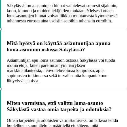
Säkylässä loma-asuntojen hinnat vaihtelevat suuresti sijainnin,
koon, kunnon ja muiden tekijöiden mukaan. Yleisesti ottaen
loma-asuntojen hinnat voivat liikkua muutamasta kymmenestä
tuhannesta eurosta aina useisiin satoihin tuhansiin euroihin.
Mitä hyötyä on käyttää asiantuntijaa apuna
loma-asunnon ostossa Säkylässä?
Asiantuntijan apu loma-asunnon ostossa Säkylässä voi tuoda
monia etuja, kuten paremman ymmärryksen
markkinatilanteesta, neuvotteluvoimaa kaupoissa, apua
sopimusten tulkinnassa sekä turvallisuutta kaupantekoon
liittyvissä asioissa.
Miten varmistaa, että valittu loma-asunto
Säkylästä vastaa omia tarpeita ja odotuksia?
Oman tarpeiden ja odotusten varmistamiseksi on tärkeää tehdä
huolellinen suunnittelu ja määritellä etukäteen, mitä