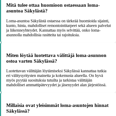
Mitä tulee ottaa huomioon ostaessaan loma-
asuntoa Säkylästä?
Loma-asuntoa Säkylästä ostaessa on tärkeää huomioida sijainti,
kunto, hinta, mahdolliset remontointitarpeet sekä alueen palvelut
ja liikenneyhteydet. Kannattaa myös selvittää, onko loma-
asunnolla mahdollisia rasitteita tai rajoituksia.
Miten löytää luotettava välittäjä loma-asunnon
ostoa varten Säkylässä?
Luotettavan välittäjän löytämiseksi Säkylässä kannattaa tutkia
eri välitysyritysten mainetta ja kokemusta alueella. On hyvä
myös pyytää suosituksia tutuilta ja tarkistaa välittäjän
mahdolliset ammattipätevyydet ja jäsenyydet alan järjestöissä.
Millaisia ovat yleisimmät loma-asuntojen hinnat
Säkylässä?