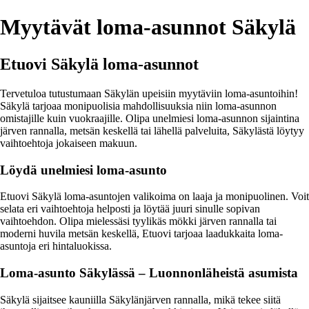
Myytävät loma-asunnot Säkylä
Etuovi Säkylä loma-asunnot
Tervetuloa tutustumaan Säkylän upeisiin myytäviin loma-asuntoihin!
Säkylä tarjoaa monipuolisia mahdollisuuksia niin loma-asunnon
omistajille kuin vuokraajille. Olipa unelmiesi loma-asunnon sijaintina
järven rannalla, metsän keskellä tai lähellä palveluita, Säkylästä löytyy
vaihtoehtoja jokaiseen makuun.
Löydä unelmiesi loma-asunto
Etuovi Säkylä loma-asuntojen valikoima on laaja ja monipuolinen. Voit
selata eri vaihtoehtoja helposti ja löytää juuri sinulle sopivan
vaihtoehdon. Olipa mielessäsi tyylikäs mökki järven rannalla tai
moderni huvila metsän keskellä, Etuovi tarjoaa laadukkaita loma-
asuntoja eri hintaluokissa.
Loma-asunto Säkylässä – Luonnonläheistä asumista
Säkylä sijaitsee kauniilla Säkylänjärven rannalla, mikä tekee siitä