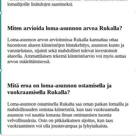
lomailijoille lisätulojen saamiseksi.
Miten arvioida loma-asunnon arvoa Rukalla?
Loma-asunnon arvon arvioinnissa Rukalla kannattaa ottaa
huomioon alueen kiinteistöjen hintakehitys, asunnon kunto ja
varustelutaso, sijainti sekä mahdolliset tulevat investoinnit
alueella. Ammattilaisen tekemä kiinteistöarvio voi myös auttaa
arvon määrittämisessä.
Mitä eroa on loma-asunnon ostamisella ja
vuokraamisella Rukalla?
Loma-asunnon ostamisella Rukalta saa oman paikan lomailla ja
mahdollisuuden omistaa kiinteistöä, kun taas vuokraamalla
asunnon voi nauttia lomasta ilman omistamisen tuomia
velvollisuuksia. Osto on pitkäaikainen sijoitus, kun taas
vuokraaminen voi olla joustavampaa ja lyhytaikaista.