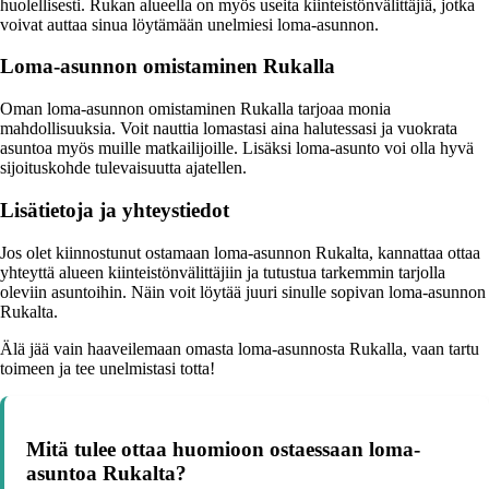
huolellisesti. Rukan alueella on myös useita kiinteistönvälittäjiä, jotka
voivat auttaa sinua löytämään unelmiesi loma-asunnon.
Loma-asunnon omistaminen Rukalla
Oman loma-asunnon omistaminen Rukalla tarjoaa monia
mahdollisuuksia. Voit nauttia lomastasi aina halutessasi ja vuokrata
asuntoa myös muille matkailijoille. Lisäksi loma-asunto voi olla hyvä
sijoituskohde tulevaisuutta ajatellen.
Lisätietoja ja yhteystiedot
Jos olet kiinnostunut ostamaan loma-asunnon Rukalta, kannattaa ottaa
yhteyttä alueen kiinteistönvälittäjiin ja tutustua tarkemmin tarjolla
oleviin asuntoihin. Näin voit löytää juuri sinulle sopivan loma-asunnon
Rukalta.
Älä jää vain haaveilemaan omasta loma-asunnosta Rukalla, vaan tartu
toimeen ja tee unelmistasi totta!
Mitä tulee ottaa huomioon ostaessaan loma-
asuntoa Rukalta?