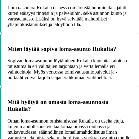
Loma-asuntoa Rukalta ostaessa on tärkeää huomioida sijainti,
kuten etäisyys rinteisiin ja palveluihin, sekä asunnon kunto ja
varustelutaso. Lisäksi on hyvä selvittää mahdolliset
ylläpitokustannukset ja taloyhtiön tila.
Miten löytää sopiva loma-asunto Rukalta?
Sopivan loma-asunnon löytäminen Rukalta kannattaa aloittaa
tutustumalla eri välittäjien tarjontaan ja vertailemalla eri
vaihtoehtoja. Myös verkossa toimivat asuntopalvelut ja -
portaalit voivat tarjota laajan valikoiman vaihtoehtoja.
Mitä hyötyä on omasta loma-asunnosta
Rukalla?
Oman loma-asunnon omistamisessa Rukalla on useita etuja,
kuten mahdollisuus viettää lomaa omassa rauhassa ja
mukavuudessa, säännöllinen lomailumahdollisuus ilman
varausten tekemistä sekä mahdollisuus vuokrata asuntoa muille