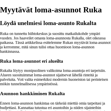
Myytävät loma-asunnot Ruka
Löydä unelmiesi loma-asunto Rukalta
Ruka on tunnettu hiihtokeskus ja suosittu matkailukohde ympäri
vuoden. Jos haaveilet omasta loma-asunnosta Rukalla, olet oikeassa
paikassa. Tässä artikkelissa esittelemme Rukan myytävät loma-asunnot
ja kerromme, mitä sinun tulisi ottaa huomioon loma-asunnon
hankinnassa.
Ruka loma-asunnot eri alueilta
Rukalta löytyy monipuolinen valikoima loma-asuntoja eri tarpeisiin.
Alueen suosituimmat loma-asunnot sijaitsevat lähellä rinteitä ja
palveluita. Voit valita esimerkiksi modernin huoneiston tai perinteisen
mökin tunnelmallisessa ympäristössä.
Asunnon hankkiminen Rukalta
Ennen loma-asunnon hankintaa on tärkeää miettiä omia tarpeitasi ja
budjettiasi. Kannattaa tutustua eri asuntoihin ja niiden sijainteihin