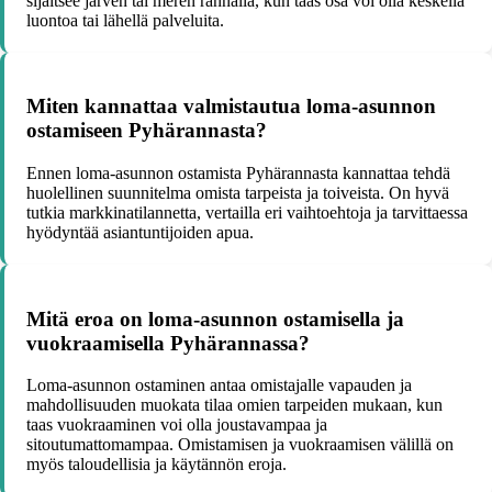
sijaitsee järven tai meren rannalla, kun taas osa voi olla keskellä
luontoa tai lähellä palveluita.
Miten kannattaa valmistautua loma-asunnon
ostamiseen Pyhärannasta?
Ennen loma-asunnon ostamista Pyhärannasta kannattaa tehdä
huolellinen suunnitelma omista tarpeista ja toiveista. On hyvä
tutkia markkinatilannetta, vertailla eri vaihtoehtoja ja tarvittaessa
hyödyntää asiantuntijoiden apua.
Mitä eroa on loma-asunnon ostamisella ja
vuokraamisella Pyhärannassa?
Loma-asunnon ostaminen antaa omistajalle vapauden ja
mahdollisuuden muokata tilaa omien tarpeiden mukaan, kun
taas vuokraaminen voi olla joustavampaa ja
sitoutumattomampaa. Omistamisen ja vuokraamisen välillä on
myös taloudellisia ja käytännön eroja.