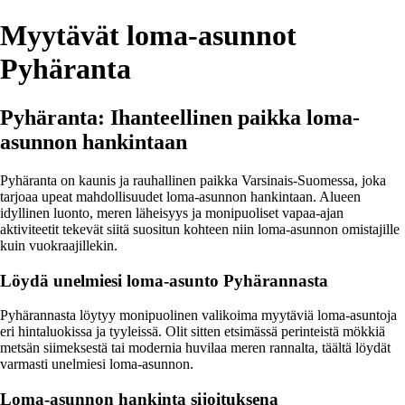
Myytävät loma-asunnot
Pyhäranta
Pyhäranta: Ihanteellinen paikka loma-
asunnon hankintaan
Pyhäranta on kaunis ja rauhallinen paikka Varsinais-Suomessa, joka
tarjoaa upeat mahdollisuudet loma-asunnon hankintaan. Alueen
idyllinen luonto, meren läheisyys ja monipuoliset vapaa-ajan
aktiviteetit tekevät siitä suositun kohteen niin loma-asunnon omistajille
kuin vuokraajillekin.
Löydä unelmiesi loma-asunto Pyhärannasta
Pyhärannasta löytyy monipuolinen valikoima myytäviä loma-asuntoja
eri hintaluokissa ja tyyleissä. Olit sitten etsimässä perinteistä mökkiä
metsän siimeksestä tai modernia huvilaa meren rannalta, täältä löydät
varmasti unelmiesi loma-asunnon.
Loma-asunnon hankinta sijoituksena