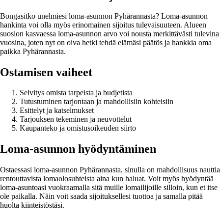
Bongasitko unelmiesi loma-asunnon Pyhärannasta? Loma-asunnon
hankinta voi olla myös erinomainen sijoitus tulevaisuuteen. Alueen
suosion kasvaessa loma-asunnon arvo voi nousta merkittävästi tulevina
vuosina, joten nyt on oiva hetki tehdä elämäsi päätös ja hankkia oma
paikka Pyhärannasta.
Ostamisen vaiheet
Selvitys omista tarpeista ja budjetista
Tutustuminen tarjontaan ja mahdollisiin kohteisiin
Esittelyt ja katselmukset
Tarjouksen tekeminen ja neuvottelut
Kaupanteko ja omistusoikeuden siirto
Loma-asunnon hyödyntäminen
Ostaessasi loma-asunnon Pyhärannasta, sinulla on mahdollisuus nauttia
rentouttavista lomaolosuhteista aina kun haluat. Voit myös hyödyntää
loma-asuntoasi vuokraamalla sitä muille lomailijoille silloin, kun et itse
ole paikalla. Näin voit saada sijoituksellesi tuottoa ja samalla pitää
huolta kiinteistöstäsi.