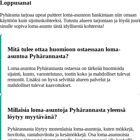
Loppusanat
Pyhäranta tarjoaa upeat puitteet loma-asunnon hankintaan niin omaan
käyttöön kuin sijoituskohteeksi. Tutustu alueen tarjontaan ja löydä juuri
sinulle sopiva loma-asunto tästä idyllisestä kohteesta!
Mitä tulee ottaa huomioon ostaessaan loma-
asuntoa Pyhärannasta?
Loma-asuntoa Pyhärannasta ostaessa on tärkeää huomioida
sijainti, kunto, varustelutaso, tontin koko ja mahdolliset tulevat
remontit. Lisäksi on hyvä selvittää alueen palvelut ja
mahdolliset tulevat kaavoitukset.
Millaisia loma-asuntoja Pyhärannasta yleensä
löytyy myytävänä?
Pyhärannasta löytyy monenlaisia loma-asuntoja, kuten mökkejä,
huviloita, rantahuviloita ja kesämökkejä. Osa loma-asunnoista