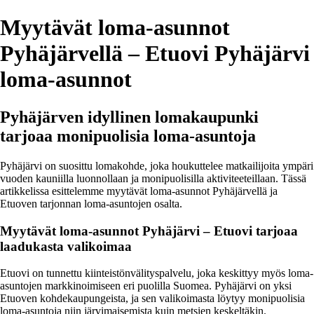
Myytävät loma-asunnot
Pyhäjärvellä – Etuovi Pyhäjärvi
loma-asunnot
Pyhäjärven idyllinen lomakaupunki
tarjoaa monipuolisia loma-asuntoja
Pyhäjärvi on suosittu lomakohde, joka houkuttelee matkailijoita ympäri
vuoden kauniilla luonnollaan ja monipuolisilla aktiviteeteillaan. Tässä
artikkelissa esittelemme myytävät loma-asunnot Pyhäjärvellä ja
Etuoven tarjonnan loma-asuntojen osalta.
Myytävät loma-asunnot Pyhäjärvi – Etuovi tarjoaa
laadukasta valikoimaa
Etuovi on tunnettu kiinteistönvälityspalvelu, joka keskittyy myös loma-
asuntojen markkinoimiseen eri puolilla Suomea. Pyhäjärvi on yksi
Etuoven kohdekaupungeista, ja sen valikoimasta löytyy monipuolisia
loma-asuntoja niin järvimaisemista kuin metsien keskeltäkin.