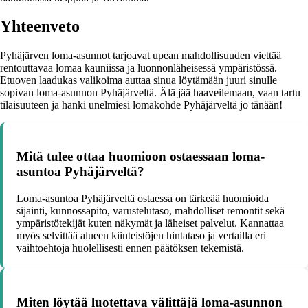
Yhteenveto
Pyhäjärven loma-asunnot tarjoavat upean mahdollisuuden viettää
rentouttavaa lomaa kauniissa ja luonnonläheisessä ympäristössä.
Etuoven laadukas valikoima auttaa sinua löytämään juuri sinulle
sopivan loma-asunnon Pyhäjärveltä. Älä jää haaveilemaan, vaan tartu
tilaisuuteen ja hanki unelmiesi lomakohde Pyhäjärveltä jo tänään!
Mitä tulee ottaa huomioon ostaessaan loma-
asuntoa Pyhäjärveltä?
Loma-asuntoa Pyhäjärveltä ostaessa on tärkeää huomioida
sijainti, kunnossapito, varustelutaso, mahdolliset remontit sekä
ympäristötekijät kuten näkymät ja läheiset palvelut. Kannattaa
myös selvittää alueen kiinteistöjen hintataso ja vertailla eri
vaihtoehtoja huolellisesti ennen päätöksen tekemistä.
Miten löytää luotettava välittäjä loma-asunnon