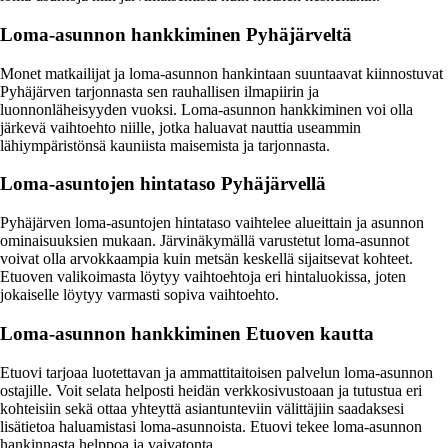
Loma-asunnon hankkiminen Pyhäjärveltä
Monet matkailijat ja loma-asunnon hankintaan suuntaavat kiinnostuvat
Pyhäjärven tarjonnasta sen rauhallisen ilmapiirin ja
luonnonläheisyyden vuoksi. Loma-asunnon hankkiminen voi olla
järkevä vaihtoehto niille, jotka haluavat nauttia useammin
lähiympäristönsä kauniista maisemista ja tarjonnasta.
Loma-asuntojen hintataso Pyhäjärvellä
Pyhäjärven loma-asuntojen hintataso vaihtelee alueittain ja asunnon
ominaisuuksien mukaan. Järvinäkymällä varustetut loma-asunnot
voivat olla arvokkaampia kuin metsän keskellä sijaitsevat kohteet.
Etuoven valikoimasta löytyy vaihtoehtoja eri hintaluokissa, joten
jokaiselle löytyy varmasti sopiva vaihtoehto.
Loma-asunnon hankkiminen Etuoven kautta
Etuovi tarjoaa luotettavan ja ammattitaitoisen palvelun loma-asunnon
ostajille. Voit selata helposti heidän verkkosivustoaan ja tutustua eri
kohteisiin sekä ottaa yhteyttä asiantunteviin välittäjiin saadaksesi
lisätietoa haluamistasi loma-asunnoista. Etuovi tekee loma-asunnon
hankinnasta helppoa ja vaivatonta.