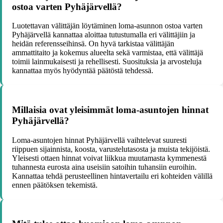
ostoa varten Pyhäjärvellä?
Luotettavan välittäjän löytäminen loma-asunnon ostoa varten
Pyhäjärvellä kannattaa aloittaa tutustumalla eri välittäjiin ja
heidän referensseihinsä. On hyvä tarkistaa välittäjän
ammattitaito ja kokemus alueelta sekä varmistaa, että välittäjä
toimii lainmukaisesti ja rehellisesti. Suosituksia ja arvosteluja
kannattaa myös hyödyntää päätöstä tehdessä.
Millaisia ovat yleisimmät loma-asuntojen hinnat
Pyhäjärvellä?
Loma-asuntojen hinnat Pyhäjärvellä vaihtelevat suuresti
riippuen sijainnista, koosta, varustelutasosta ja muista tekijöistä.
Yleisesti ottaen hinnat voivat liikkua muutamasta kymmenestä
tuhannesta eurosta aina useisiin satoihin tuhansiin euroihin.
Kannattaa tehdä perusteellinen hintavertailu eri kohteiden välillä
ennen päätöksen tekemistä.