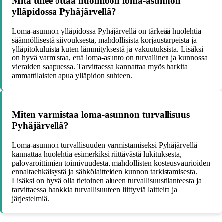
Mitä tulee ottaa huomioon loma-asunnon
ylläpidossa Pyhäjärvellä?
Loma-asunnon ylläpidossa Pyhäjärvellä on tärkeää huolehtia
säännöllisestä siivouksesta, mahdollisista korjaustarpeista ja
ylläpitokuluista kuten lämmityksestä ja vakuutuksista. Lisäksi
on hyvä varmistaa, että loma-asunto on turvallinen ja kunnossa
vieraiden saapuessa. Tarvittaessa kannattaa myös harkita
ammattilaisten apua ylläpidon suhteen.
Miten varmistaa loma-asunnon turvallisuus
Pyhäjärvellä?
Loma-asunnon turvallisuuden varmistamiseksi Pyhäjärvellä
kannattaa huolehtia esimerkiksi riittävästä lukituksesta,
palovaroittimien toimivuudesta, mahdollisten kosteusvaurioiden
ennaltaehkäisystä ja sähkölaitteiden kunnon tarkistamisesta.
Lisäksi on hyvä olla tietoinen alueen turvallisuustilanteesta ja
tarvittaessa hankkia turvallisuuteen liittyviä laitteita ja
järjestelmiä.