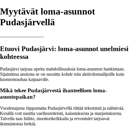
Myytävät loma-asunnot
Pudasjärvellä
—————————–
Etuovi Pudasjärvi: loma-asunnot unelmiesi
kohteessa
Pudasjärvi tarjoaa upeita mahdollisuuksia loma-asunnon hankintaan.
Sijaintinsa ansiosta se on suosittu kohde niin aktiivilomailijoille kuin
luonnonrauhaa kaipaaville.
Mikä tekee Pudasjärvestä ihanteellisen loma-
asuntopaikan?
Vuodenajasta riippumatta Pudasjärvellä riittää tekemistä ja nähtävää.
Kesällä voit nauttia vaellusreiteistä, kalastuksesta ja marjastuksesta.
Talvella taas hiihto, moottorikelkkailu ja revontulet tarjoavat
ikimuistoisia hetkiä.