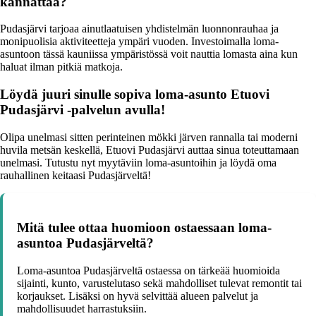
kannattaa?
Pudasjärvi tarjoaa ainutlaatuisen yhdistelmän luonnonrauhaa ja
monipuolisia aktiviteetteja ympäri vuoden. Investoimalla loma-
asuntoon tässä kauniissa ympäristössä voit nauttia lomasta aina kun
haluat ilman pitkiä matkoja.
Löydä juuri sinulle sopiva loma-asunto Etuovi
Pudasjärvi -palvelun avulla!
Olipa unelmasi sitten perinteinen mökki järven rannalla tai moderni
huvila metsän keskellä, Etuovi Pudasjärvi auttaa sinua toteuttamaan
unelmasi. Tutustu nyt myytäviin loma-asuntoihin ja löydä oma
rauhallinen keitaasi Pudasjärveltä!
Mitä tulee ottaa huomioon ostaessaan loma-
asuntoa Pudasjärveltä?
Loma-asuntoa Pudasjärveltä ostaessa on tärkeää huomioida
sijainti, kunto, varustelutaso sekä mahdolliset tulevat remontit tai
korjaukset. Lisäksi on hyvä selvittää alueen palvelut ja
mahdollisuudet harrastuksiin.