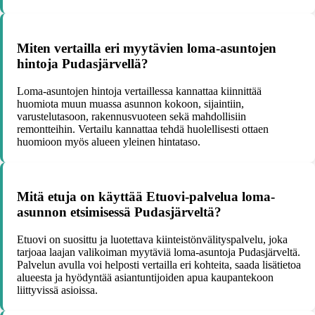
Miten vertailla eri myytävien loma-asuntojen
hintoja Pudasjärvellä?
Loma-asuntojen hintoja vertaillessa kannattaa kiinnittää
huomiota muun muassa asunnon kokoon, sijaintiin,
varustelutasoon, rakennusvuoteen sekä mahdollisiin
remontteihin. Vertailu kannattaa tehdä huolellisesti ottaen
huomioon myös alueen yleinen hintataso.
Mitä etuja on käyttää Etuovi-palvelua loma-
asunnon etsimisessä Pudasjärveltä?
Etuovi on suosittu ja luotettava kiinteistönvälityspalvelu, joka
tarjoaa laajan valikoiman myytäviä loma-asuntoja Pudasjärveltä.
Palvelun avulla voi helposti vertailla eri kohteita, saada lisätietoa
alueesta ja hyödyntää asiantuntijoiden apua kaupantekoon
liittyvissä asioissa.