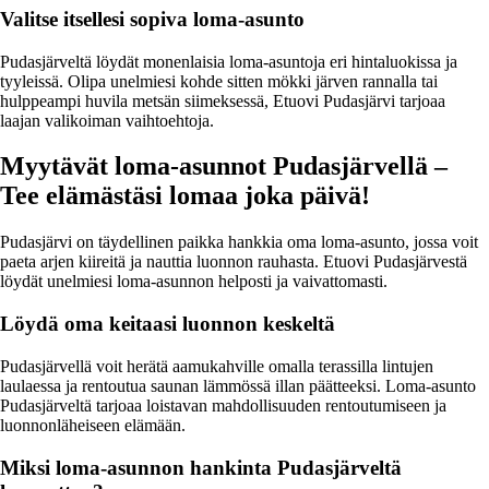
Valitse itsellesi sopiva loma-asunto
Pudasjärveltä löydät monenlaisia loma-asuntoja eri hintaluokissa ja
tyyleissä. Olipa unelmiesi kohde sitten mökki järven rannalla tai
hulppeampi huvila metsän siimeksessä, Etuovi Pudasjärvi tarjoaa
laajan valikoiman vaihtoehtoja.
Myytävät loma-asunnot Pudasjärvellä –
Tee elämästäsi lomaa joka päivä!
Pudasjärvi on täydellinen paikka hankkia oma loma-asunto, jossa voit
paeta arjen kiireitä ja nauttia luonnon rauhasta. Etuovi Pudasjärvestä
löydät unelmiesi loma-asunnon helposti ja vaivattomasti.
Löydä oma keitaasi luonnon keskeltä
Pudasjärvellä voit herätä aamukahville omalla terassilla lintujen
laulaessa ja rentoutua saunan lämmössä illan päätteeksi. Loma-asunto
Pudasjärveltä tarjoaa loistavan mahdollisuuden rentoutumiseen ja
luonnonläheiseen elämään.
Miksi loma-asunnon hankinta Pudasjärveltä