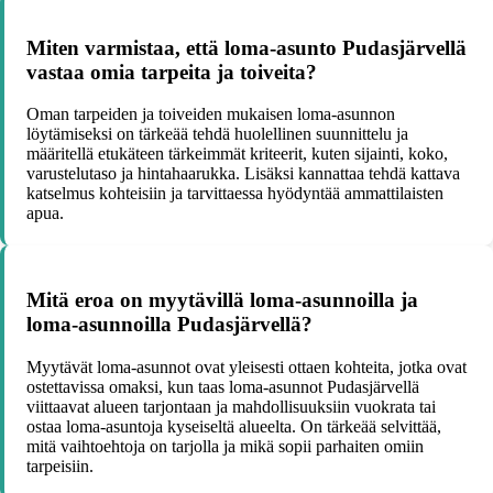
Miten varmistaa, että loma-asunto Pudasjärvellä
vastaa omia tarpeita ja toiveita?
Oman tarpeiden ja toiveiden mukaisen loma-asunnon
löytämiseksi on tärkeää tehdä huolellinen suunnittelu ja
määritellä etukäteen tärkeimmät kriteerit, kuten sijainti, koko,
varustelutaso ja hintahaarukka. Lisäksi kannattaa tehdä kattava
katselmus kohteisiin ja tarvittaessa hyödyntää ammattilaisten
apua.
Mitä eroa on myytävillä loma-asunnoilla ja
loma-asunnoilla Pudasjärvellä?
Myytävät loma-asunnot ovat yleisesti ottaen kohteita, jotka ovat
ostettavissa omaksi, kun taas loma-asunnot Pudasjärvellä
viittaavat alueen tarjontaan ja mahdollisuuksiin vuokrata tai
ostaa loma-asuntoja kyseiseltä alueelta. On tärkeää selvittää,
mitä vaihtoehtoja on tarjolla ja mikä sopii parhaiten omiin
tarpeisiin.