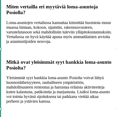
Miten vertailla eri myytäviä loma-asuntoja
Posiolla?
Loma-asuntojen vertailussa kannattaa kiinnittää huomiota muun
muassa hintaan, kokoon, sijaintiin, rakennusvuoteen,
varustelutasoon sekä mahdollisiin tuleviin ylläpitokustannuksiin.
Vertailussa on hyvä käyttää apuna myös ammattilaisten arvioita
ja asiantuntijoiden neuvoja.
Mitkä ovat yleisimmät syyt hankkia loma-asunto
Posiolta?
Yleisimmät syyt hankkia loma-asunto Posiolta voivat liittyä
luonnonläheisyyteen, rauhalliseen ympäristöön,
mahdollisuuteen rentoutua ja harrastaa erilaisia aktiviteetteja
kuten kalastusta, patikointia ja marjastusta. Lisäksi loma-asunto
voi toimia hyvänä sijoituksena tai paikkana viettää aikaa
perheen ja ystävien kanssa.