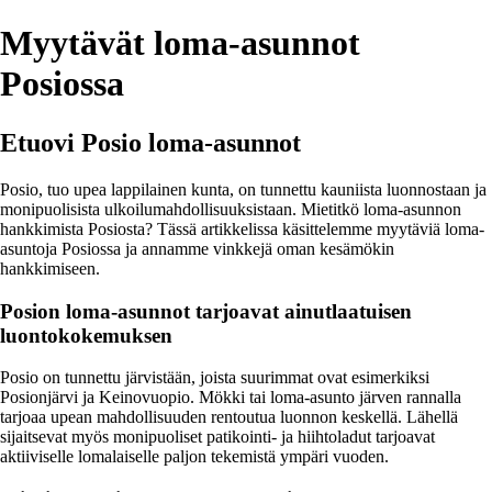
Myytävät loma-asunnot
Posiossa
Etuovi Posio loma-asunnot
Posio, tuo upea lappilainen kunta, on tunnettu kauniista luonnostaan ja
monipuolisista ulkoilumahdollisuuksistaan. Mietitkö loma-asunnon
hankkimista Posiosta? Tässä artikkelissa käsittelemme myytäviä loma-
asuntoja Posiossa ja annamme vinkkejä oman kesämökin
hankkimiseen.
Posion loma-asunnot tarjoavat ainutlaatuisen
luontokokemuksen
Posio on tunnettu järvistään, joista suurimmat ovat esimerkiksi
Posionjärvi ja Keinovuopio. Mökki tai loma-asunto järven rannalla
tarjoaa upean mahdollisuuden rentoutua luonnon keskellä. Lähellä
sijaitsevat myös monipuoliset patikointi- ja hiihtoladut tarjoavat
aktiiviselle lomalaiselle paljon tekemistä ympäri vuoden.