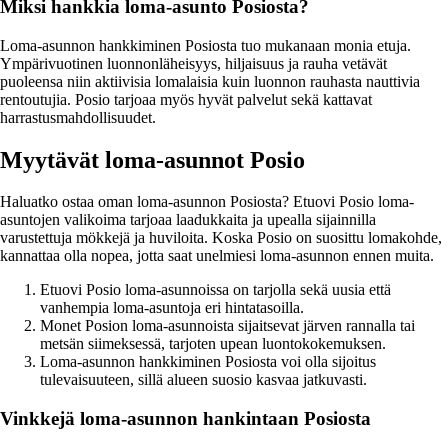
Miksi hankkia loma-asunto Posiosta?
Loma-asunnon hankkiminen Posiosta tuo mukanaan monia etuja.
Ympärivuotinen luonnonläheisyys, hiljaisuus ja rauha vetävät
puoleensa niin aktiivisia lomalaisia kuin luonnon rauhasta nauttivia
rentoutujia. Posio tarjoaa myös hyvät palvelut sekä kattavat
harrastusmahdollisuudet.
Myytävät loma-asunnot Posio
Haluatko ostaa oman loma-asunnon Posiosta? Etuovi Posio loma-
asuntojen valikoima tarjoaa laadukkaita ja upealla sijainnilla
varustettuja mökkejä ja huviloita. Koska Posio on suosittu lomakohde,
kannattaa olla nopea, jotta saat unelmiesi loma-asunnon ennen muita.
Etuovi Posio loma-asunnoissa on tarjolla sekä uusia että
vanhempia loma-asuntoja eri hintatasoilla.
Monet Posion loma-asunnoista sijaitsevat järven rannalla tai
metsän siimeksessä, tarjoten upean luontokokemuksen.
Loma-asunnon hankkiminen Posiosta voi olla sijoitus
tulevaisuuteen, sillä alueen suosio kasvaa jatkuvasti.
Vinkkejä loma-asunnon hankintaan Posiosta