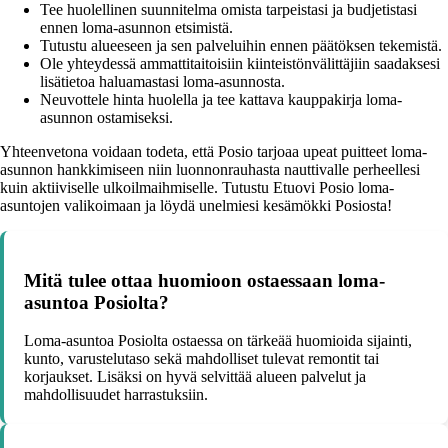
Tee huolellinen suunnitelma omista tarpeistasi ja budjetistasi
ennen loma-asunnon etsimistä.
Tutustu alueeseen ja sen palveluihin ennen päätöksen tekemistä.
Ole yhteydessä ammattitaitoisiin kiinteistönvälittäjiin saadaksesi
lisätietoa haluamastasi loma-asunnosta.
Neuvottele hinta huolella ja tee kattava kauppakirja loma-
asunnon ostamiseksi.
Yhteenvetona voidaan todeta, että Posio tarjoaa upeat puitteet loma-
asunnon hankkimiseen niin luonnonrauhasta nauttivalle perheellesi
kuin aktiiviselle ulkoilmaihmiselle. Tutustu Etuovi Posio loma-
asuntojen valikoimaan ja löydä unelmiesi kesämökki Posiosta!
Mitä tulee ottaa huomioon ostaessaan loma-
asuntoa Posiolta?
Loma-asuntoa Posiolta ostaessa on tärkeää huomioida sijainti,
kunto, varustelutaso sekä mahdolliset tulevat remontit tai
korjaukset. Lisäksi on hyvä selvittää alueen palvelut ja
mahdollisuudet harrastuksiin.