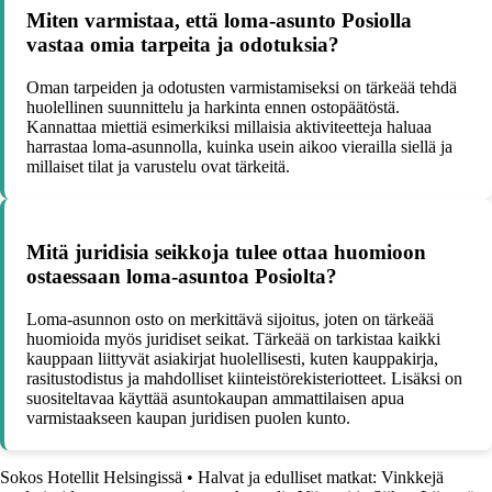
Miten varmistaa, että loma-asunto Posiolla
vastaa omia tarpeita ja odotuksia?
Oman tarpeiden ja odotusten varmistamiseksi on tärkeää tehdä
huolellinen suunnittelu ja harkinta ennen ostopäätöstä.
Kannattaa miettiä esimerkiksi millaisia aktiviteetteja haluaa
harrastaa loma-asunnolla, kuinka usein aikoo vierailla siellä ja
millaiset tilat ja varustelu ovat tärkeitä.
Mitä juridisia seikkoja tulee ottaa huomioon
ostaessaan loma-asuntoa Posiolta?
Loma-asunnon osto on merkittävä sijoitus, joten on tärkeää
huomioida myös juridiset seikat. Tärkeää on tarkistaa kaikki
kauppaan liittyvät asiakirjat huolellisesti, kuten kauppakirja,
rasitustodistus ja mahdolliset kiinteistörekisteriotteet. Lisäksi on
suositeltavaa käyttää asuntokaupan ammattilaisen apua
varmistaakseen kaupan juridisen puolen kunto.
Sokos Hotellit Helsingissä
•
Halvat ja edulliset matkat: Vinkkejä