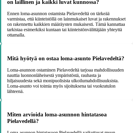
on laillinen ja kaikki luvat kunnossa?
Ennen loma-asunnon ostamista Pielavedeltä on tärkeää
varmistaa, että kiinteistöllä on lainmukaiset luvat ja rakennukset
on rakennettu kaikkien määräysten mukaisesti. Tämä kannattaa
tarkistaa esimerkiksi kuntaan tai kiinteistönvälittäjään yhteyttä
ottamalla.
Mitä hyötyä on ostaa loma-asunto Pielavedeltä?
Loma-asunnon ostaminen Pielavedeltä tarjoaa mahdollisuuden
nauttia luonnonläheisestä ympäristöstä, rauhasta ja
hiljaisuudesta sekä monipuolisista ulkoilumahdollisuuksista.
Loma-asunto voi toimia myös sijoituksena tai vuokratulon
lähteenä.
Miten arvioida loma-asunnon hintatasoa
Pielavedellä?
Loma-asunnon hintatasoon Pielavedellä vaikuttavat muun