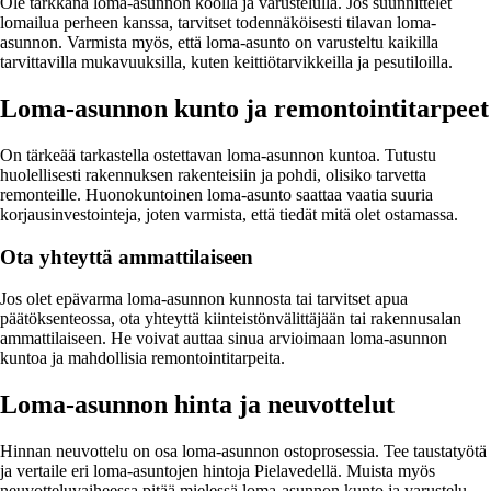
Ole tarkkana loma-asunnon koolla ja varustelulla. Jos suunnittelet
lomailua perheen kanssa, tarvitset todennäköisesti tilavan loma-
asunnon. Varmista myös, että loma-asunto on varusteltu kaikilla
tarvittavilla mukavuuksilla, kuten keittiötarvikkeilla ja pesutiloilla.
Loma-asunnon kunto ja remontointitarpeet
On tärkeää tarkastella ostettavan loma-asunnon kuntoa. Tutustu
huolellisesti rakennuksen rakenteisiin ja pohdi, olisiko tarvetta
remonteille. Huonokuntoinen loma-asunto saattaa vaatia suuria
korjausinvestointeja, joten varmista, että tiedät mitä olet ostamassa.
Ota yhteyttä ammattilaiseen
Jos olet epävarma loma-asunnon kunnosta tai tarvitset apua
päätöksenteossa, ota yhteyttä kiinteistönvälittäjään tai rakennusalan
ammattilaiseen. He voivat auttaa sinua arvioimaan loma-asunnon
kuntoa ja mahdollisia remontointitarpeita.
Loma-asunnon hinta ja neuvottelut
Hinnan neuvottelu on osa loma-asunnon ostoprosessia. Tee taustatyötä
ja vertaile eri loma-asuntojen hintoja Pielavedellä. Muista myös
neuvotteluvaiheessa pitää mielessä loma-asunnon kunto ja varustelu,