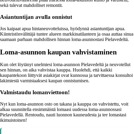
sekä tulevat mahdolliset remontit.
Asiantuntijan avulla onnistut
Jos kaipaat apua hintaneuvotteluissa, hyödynnä asiantuntijan apua.
Kiinteistönvälittäjä tuntee alueen markkinatilanteen ja osaa auttaa sinua
saamaan parhaan mahdollisen hinnan loma-asunnostasi Pielavedeltä.
Loma-asunnon kaupan vahvistaminen
Kun olet löytänyt unelmiesi loma-asunnon Pielavedeltä ja neuvotellut
sen hinnan, on aika vahvistaa kauppa. Huolehdi, että kaikki
kaupantekoon liittyvät asiakirjat ovat kunnossa ja tarvittaessa konsultoi
lakimiestä varmistaaksesi kaupan onnistumisen.
Valmistaudu lomanviettoon!
Nyt kun loma-asunnon osto on takana ja kauppa on vahvistettu, voit
alkaa suunnitella ensimmäistä lomaasi uudessa loma-asunnossasi
Pielavedellä. Rentoudu, nauti luonnon kauneudesta ja tee lomastasi
ikimuistoinen!