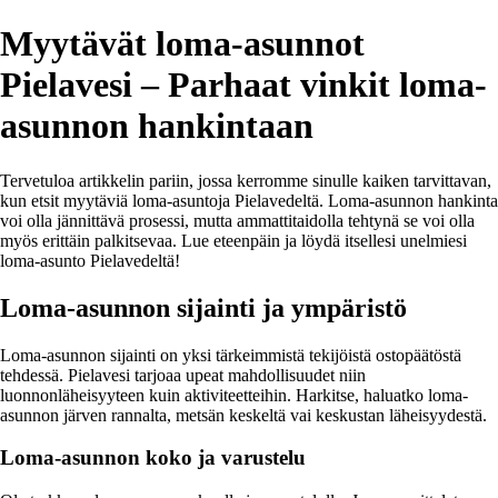
Myytävät loma-asunnot
Pielavesi – Parhaat vinkit loma-
asunnon hankintaan
Tervetuloa artikkelin pariin, jossa kerromme sinulle kaiken tarvittavan,
kun etsit myytäviä loma-asuntoja Pielavedeltä. Loma-asunnon hankinta
voi olla jännittävä prosessi, mutta ammattitaidolla tehtynä se voi olla
myös erittäin palkitsevaa. Lue eteenpäin ja löydä itsellesi unelmiesi
loma-asunto Pielavedeltä!
Loma-asunnon sijainti ja ympäristö
Loma-asunnon sijainti on yksi tärkeimmistä tekijöistä ostopäätöstä
tehdessä. Pielavesi tarjoaa upeat mahdollisuudet niin
luonnonläheisyyteen kuin aktiviteetteihin. Harkitse, haluatko loma-
asunnon järven rannalta, metsän keskeltä vai keskustan läheisyydestä.
Loma-asunnon koko ja varustelu