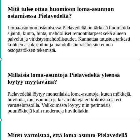
Mitä tulee ottaa huomioon loma-asunnon
ostamisessa Pielavedeltä?
Loma-asunnon ostamisessa Pielavedeltä on tärkeää huomioida
sijainti, kunto, hinta, mahdolliset remonttitarpeet sekä alueen
palvelut ja virkistysmahdollisuudet. Kannattaa tutustua tarkasti
kohteen asiakirjoihin ja mahdollisiin rasituksiin ennen
ostopäätöksen tekemistä.
Millaisia loma-asuntoja Pielavedeltä yleensä
löytyy myytävänä?
Pielavedeltä löytyy monenlaisia loma-asuntoja, kuten mökkejä,
huviloita, rantasaunoja ja kesämökkejä eri kokoisina ja eri
varustelutasoilla. Valikoimasta löytyy niin perinteisiä
puumökkejä kuin moderneja huviloitakin.
Miten varmistaa, että loma-asunto Pielavedellä