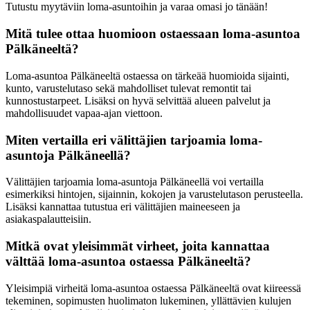
Tutustu myytäviin loma-asuntoihin ja varaa omasi jo tänään!
Mitä tulee ottaa huomioon ostaessaan loma-asuntoa
Pälkäneeltä?
Loma-asuntoa Pälkäneeltä ostaessa on tärkeää huomioida sijainti,
kunto, varustelutaso sekä mahdolliset tulevat remontit tai
kunnostustarpeet. Lisäksi on hyvä selvittää alueen palvelut ja
mahdollisuudet vapaa-ajan viettoon.
Miten vertailla eri välittäjien tarjoamia loma-
asuntoja Pälkäneellä?
Välittäjien tarjoamia loma-asuntoja Pälkäneellä voi vertailla
esimerkiksi hintojen, sijainnin, kokojen ja varustelutason perusteella.
Lisäksi kannattaa tutustua eri välittäjien maineeseen ja
asiakaspalautteisiin.
Mitkä ovat yleisimmät virheet, joita kannattaa
välttää loma-asuntoa ostaessa Pälkäneeltä?
Yleisimpiä virheitä loma-asuntoa ostaessa Pälkäneeltä ovat kiireessä
tekeminen, sopimusten huolimaton lukeminen, yllättävien kulujen