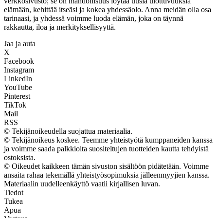
verkkosivusto; se on mahdollisuus löytää uusia ulottuvuuksia
elämään, kehittää itseäsi ja kokea yhdessäolo. Anna meidän olla osa
tarinaasi, ja yhdessä voimme luoda elämän, joka on täynnä
rakkautta, iloa ja merkityksellisyyttä.
Jaa ja auta
X
Facebook
Instagram
LinkedIn
YouTube
Pinterest
TikTok
Mail
RSS
© Tekijänoikeudella suojattua materiaalia.
© Tekijänoikeus koskee. Teemme yhteistyötä kumppaneiden kanssa
ja voimme saada palkkioita suositeltujen tuotteiden kautta tehdyistä
ostoksista.
© Oikeudet kaikkeen tämän sivuston sisältöön pidätetään. Voimme
ansaita rahaa tekemällä yhteistyösopimuksia jälleenmyyjien kanssa.
Materiaalin uudelleenkäyttö vaatii kirjallisen luvan.
Tiedot
Tukea
Apua