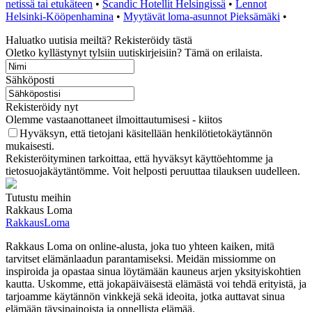
netissä tai etukäteen
•
Scandic Hotellit Helsingissä
•
Lennot
Helsinki-Kööpenhamina
•
Myytävät loma-asunnot Pieksämäki
•
Haluatko uutisia meiltä? Rekisteröidy tästä
Oletko kyllästynyt tylsiin uutiskirjeisiin? Tämä on erilaista.
Sähköposti
Rekisteröidy nyt
Olemme vastaanottaneet ilmoittautumisesi - kiitos
Hyväksyn, että tietojani käsitellään henkilötietokäytännön
mukaisesti.
Rekisteröityminen tarkoittaa, että hyväksyt käyttöehtomme ja
tietosuojakäytäntömme. Voit helposti peruuttaa tilauksen uudelleen.
Tutustu meihin
Rakkaus Loma
RakkausLoma
Rakkaus Loma on online-alusta, joka tuo yhteen kaiken, mitä
tarvitset elämänlaadun parantamiseksi. Meidän missiomme on
inspiroida ja opastaa sinua löytämään kauneus arjen yksityiskohtien
kautta. Uskomme, että jokapäiväisestä elämästä voi tehdä erityistä, ja
tarjoamme käytännön vinkkejä sekä ideoita, jotka auttavat sinua
elämään täysipainoista ja onnellista elämää.