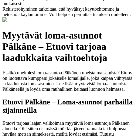
mukaisesti.
Rekisteröityminen tarkoittaa, että hyväksyt käyttöehtomme ja
tietosuojakäytäntömme. Voit helposti peruuttaa tilauksen uudelleen.
Myytävät loma-asunnot
Pälkäne – Etuovi tarjoaa
laadukkaita vaihtoehtoja
Etsitkö unelmiesi loma-asuntoa Pälkänen upeista maisemista? Etuovi
on luotettava kumppani jokaiselle lomailijalle, joka kaipaa viihtyisää
ja laadukasta loma-asuntoa. Lue lisää myytävistä loma-asunnoista
Pälkäneellä ja löydä oma rauhallinen keitaasi luonnon helmassa.
Etuovi Pälkäne – Loma-asunnot parhailla
sijainneilla
Etuovi tarjoaa laajan valikoiman myytäviä loma-asuntoja Pälkänen
alueella. Olit sitten etsimässä mökkiä järven rannalta tai hulppeaa
huvilaa metsän siimeksestä, meiltä löydät etsimäsi. Tutustu