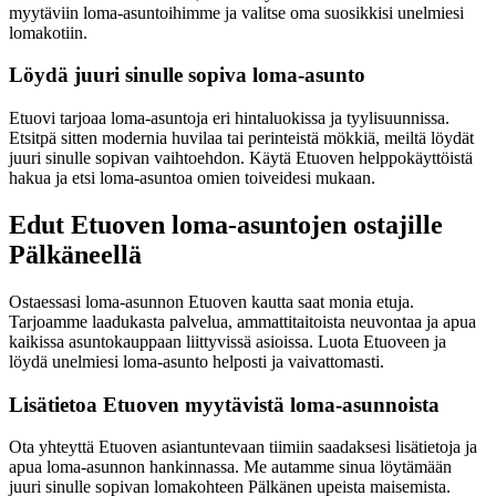
myytäviin loma-asuntoihimme ja valitse oma suosikkisi unelmiesi
lomakotiin.
Löydä juuri sinulle sopiva loma-asunto
Etuovi tarjoaa loma-asuntoja eri hintaluokissa ja tyylisuunnissa.
Etsitpä sitten modernia huvilaa tai perinteistä mökkiä, meiltä löydät
juuri sinulle sopivan vaihtoehdon. Käytä Etuoven helppokäyttöistä
hakua ja etsi loma-asuntoa omien toiveidesi mukaan.
Edut Etuoven loma-asuntojen ostajille
Pälkäneellä
Ostaessasi loma-asunnon Etuoven kautta saat monia etuja.
Tarjoamme laadukasta palvelua, ammattitaitoista neuvontaa ja apua
kaikissa asuntokauppaan liittyvissä asioissa. Luota Etuoveen ja
löydä unelmiesi loma-asunto helposti ja vaivattomasti.
Lisätietoa Etuoven myytävistä loma-asunnoista
Ota yhteyttä Etuoven asiantuntevaan tiimiin saadaksesi lisätietoja ja
apua loma-asunnon hankinnassa. Me autamme sinua löytämään
juuri sinulle sopivan lomakohteen Pälkänen upeista maisemista.