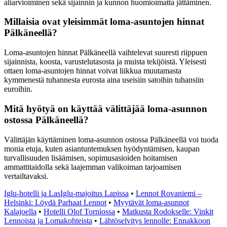
aliarvioiminen sekä sijainnin ja kunnon huomioimatta jättäminen.
Millaisia ovat yleisimmät loma-asuntojen hinnat
Pälkäneellä?
Loma-asuntojen hinnat Pälkäneellä vaihtelevat suuresti riippuen
sijainnista, koosta, varustelutasosta ja muista tekijöistä. Yleisesti
ottaen loma-asuntojen hinnat voivat liikkua muutamasta
kymmenestä tuhannesta eurosta aina useisiin satoihin tuhansiin
euroihin.
Mitä hyötyä on käyttää välittäjää loma-asunnon
ostossa Pälkäneellä?
Välittäjän käyttäminen loma-asunnon ostossa Pälkäneellä voi tuoda
monia etuja, kuten asiantuntemuksen hyödyntämisen, kaupan
turvallisuuden lisäämisen, sopimusasioiden hoitamisen
ammattitaidolla sekä laajemman valikoiman tarjoamisen
vertailtavaksi.
Iglu-hotelli ja LasIglu-majoitus Lapissa
•
Lennot Rovaniemi –
Helsinki: Löydä Parhaat Lennot
•
Myytävät loma-asunnot
Kalajoella
•
Hotelli Olof Torniossa
•
Matkusta Rodokselle: Vinkit
Lennoista ja Lomakohteista
•
Lähtöselvitys lennolle: Ennakkoon