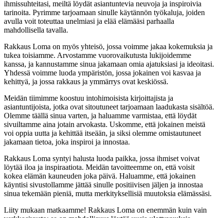
ihmissuhteitasi, meiltä löydät asiantuntevia neuvoja ja inspiroivia
tarinoita. Pyrimme tarjoamaan sinulle käytännön työkaluja, joiden
avulla voit toteuttaa unelmiasi ja elää elämääsi parhaalla
mahdollisella tavalla.
Rakkaus Loma on myös yhteisö, jossa voimme jakaa kokemuksia ja
tukea toisiamme. Arvostamme vuorovaikutusta lukijoidemme
kanssa, ja kannustamme sinua jakamaan omia ajatuksiasi ja ideoitasi.
Yhdessä voimme luoda ympäristön, jossa jokainen voi kasvaa ja
kehittyä, ja jossa rakkaus ja ymmärrys ovat keskiössä.
Meidän tiimimme koostuu intohimoisista kirjoittajista ja
asiantuntijoista, jotka ovat sitoutuneet tarjoamaan laadukasta sisältöä.
Olemme täällä sinua varten, ja haluamme varmistaa, että löydät
sivuiltamme aina jotain arvokasta. Uskomme, että jokainen meistä
voi oppia uutta ja kehittää itseään, ja siksi olemme omistautuneet
jakamaan tietoa, joka inspiroi ja innostaa.
Rakkaus Loma syntyi halusta luoda paikka, jossa ihmiset voivat
löytää iloa ja inspiraatiota. Meidän tavoitteemme on, että voisit
kokea elämän kauneuden joka päivä. Haluamme, että jokainen
käyntisi sivustollamme jättää sinulle positiivisen jäljen ja innostaa
sinua tekemään pieniä, mutta merkityksellisiä muutoksia elämässäsi.
Liity mukaan matkaamme! Rakkaus Loma on enemmän kuin vain