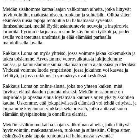
Meidän sisältömme kattaa laajan valikoiman aiheita, jotka liittyvät
hyvinvointiin, matkustamiseen, ruokaan ja suhteisiin. Olitpa sitten
etsimässä uusia tapoja rentoutua tai haluamassa syventää
ihmissuhteitasi, meiltä löydät asiantuntevia neuvoja ja inspiroivia
tarinoita. Pyrimme tarjoamaan sinulle käytännön työkaluja, joiden
avulla voit toteuttaa unelmiasi ja elää elämääsi parhaalla
mahdollisella tavalla.
Rakkaus Loma on myös yhteisö, jossa voimme jakaa kokemuksia ja
tukea toisiamme. Arvostamme vuorovaikutusta lukijoidemme
kanssa, ja kannustamme sinua jakamaan omia ajatuksiasi ja ideoitasi.
Yhdessä voimme luoda ympäristön, jossa jokainen voi kasvaa ja
kehittyä, ja jossa rakkaus ja ymmärrys ovat keskiössä.
Rakkaus Loma on online-alusta, joka tuo yhteen kaiken, mitä
tarvitset elämänlaadun parantamiseksi. Meidän missiomme on
inspiroida ja opastaa sinua löytämään kauneus arjen yksityiskohtien
kautta. Uskomme, että jokapäiväisestä elämästä voi tehdä erityistä, ja
tarjoamme käytännön vinkkejä sekä ideoita, jotka auttavat sinua
elämään täysipainoista ja onnellista elämää.
Meidän sisältömme kattaa laajan valikoiman aiheita, jotka liittyvät
hyvinvointiin, matkustamiseen, ruokaan ja suhteisiin. Olitpa sitten
etsimässä uusia tapoja rentoutua tai haluamassa syventää