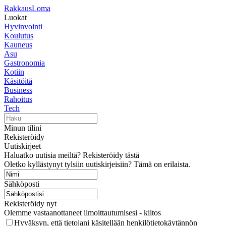
RakkausLoma
Luokat
Hyvinvointi
Koulutus
Kauneus
Asu
Gastronomia
Kotiin
Käsitöitä
Business
Rahoitus
Tech
Minun tilini
Rekisteröidy
Uutiskirjeet
Haluatko uutisia meiltä? Rekisteröidy tästä
Oletko kyllästynyt tylsiin uutiskirjeisiin? Tämä on erilaista.
Sähköposti
Rekisteröidy nyt
Olemme vastaanottaneet ilmoittautumisesi - kiitos
Hyväksyn, että tietojani käsitellään henkilötietokäytännön