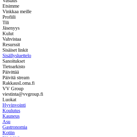
Vastaus
Etsimme
Vinkkaa meille
Profiili
Tili
Jäsenyys
Kulut
Vahvistaa
Resurssit
Sisäiset linkit
Sisällysluettelo
Sanoitukset
Tietoarkisto
Päivittää
Päivitä stream
RakkausLoma.fi
VV Group
viestinta@vvgroup.fi
Luokat
Hyvinvointi
Koulutus
Kauneus
Asu
Gastronomia
Kotiin