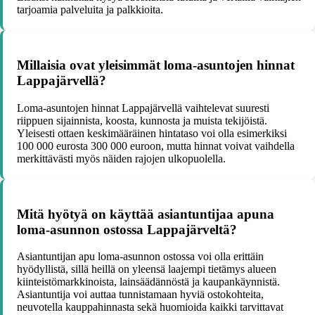
tarjoamia palveluita ja palkkioita.
Millaisia ovat yleisimmät loma-asuntojen hinnat
Lappajärvellä?
Loma-asuntojen hinnat Lappajärvellä vaihtelevat suuresti
riippuen sijainnista, koosta, kunnosta ja muista tekijöistä.
Yleisesti ottaen keskimääräinen hintataso voi olla esimerkiksi
100 000 eurosta 300 000 euroon, mutta hinnat voivat vaihdella
merkittävästi myös näiden rajojen ulkopuolella.
Mitä hyötyä on käyttää asiantuntijaa apuna
loma-asunnon ostossa Lappajärveltä?
Asiantuntijan apu loma-asunnon ostossa voi olla erittäin
hyödyllistä, sillä heillä on yleensä laajempi tietämys alueen
kiinteistömarkkinoista, lainsäädännöstä ja kaupankäynnistä.
Asiantuntija voi auttaa tunnistamaan hyviä ostokohteita,
neuvotella kauppahinnasta sekä huomioida kaikki tarvittavat