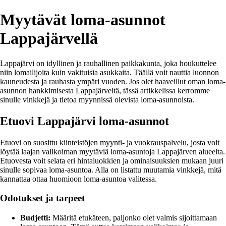
Myytävät loma-asunnot
Lappajärvellä
Lappajärvi on idyllinen ja rauhallinen paikkakunta, joka houkuttelee
niin lomailijoita kuin vakituisia asukkaita. Täällä voit nauttia luonnon
kauneudesta ja rauhasta ympäri vuoden. Jos olet haaveillut oman loma-
asunnon hankkimisesta Lappajärveltä, tässä artikkelissa kerromme
sinulle vinkkejä ja tietoa myynnissä olevista loma-asunnoista.
Etuovi Lappajärvi loma-asunnot
Etuovi on suosittu kiinteistöjen myynti- ja vuokrauspalvelu, josta voit
löytää laajan valikoiman myytäviä loma-asuntoja Lappajärven alueelta.
Etuovesta voit selata eri hintaluokkien ja ominaisuuksien mukaan juuri
sinulle sopivaa loma-asuntoa. Alla on listattu muutamia vinkkejä, mitä
kannattaa ottaa huomioon loma-asuntoa valitessa.
Odotukset ja tarpeet
Budjetti:
Määritä etukäteen, paljonko olet valmis sijoittamaan