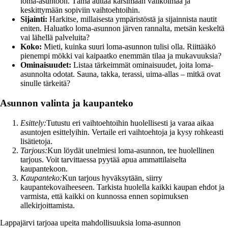
loma-asuntoon. Tämä auttaa karsimaan valikoimaa ja
keskittymään sopiviin vaihtoehtoihin.
Sijainti:
Harkitse, millaisesta ympäristöstä ja sijainnista nautit
eniten. Haluatko loma-asunnon järven rannalta, metsän keskeltä
vai lähellä palveluita?
Koko:
Mieti, kuinka suuri loma-asunnon tulisi olla. Riittääkö
pienempi mökki vai kaipaatko enemmän tilaa ja mukavuuksia?
Ominaisuudet:
Listaa tärkeimmät ominaisuudet, joita loma-
asunnolta odotat. Sauna, takka, terassi, uima-allas – mitkä ovat
sinulle tärkeitä?
Asunnon valinta ja kaupanteko
Esittely:
Tutustu eri vaihtoehtoihin huolellisesti ja varaa aikaa
asuntojen esittelyihin. Vertaile eri vaihtoehtoja ja kysy rohkeasti
lisätietoja.
Tarjous:
Kun löydät unelmiesi loma-asunnon, tee huolellinen
tarjous. Voit tarvittaessa pyytää apua ammattilaiselta
kaupantekoon.
Kaupanteko:
Kun tarjous hyväksytään, siirry
kaupantekovaiheeseen. Tarkista huolella kaikki kaupan ehdot ja
varmista, että kaikki on kunnossa ennen sopimuksen
allekirjoittamista.
Lappajärvi tarjoaa upeita mahdollisuuksia loma-asunnon