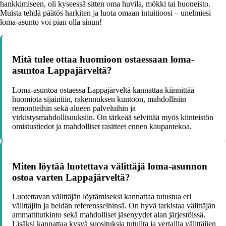
hankkimiseen, oli kyseessä sitten oma huvila, mökki tai huoneisto.
Muista tehdä päätös harkiten ja luota omaan intuitioosi – unelmiesi
loma-asunto voi pian olla sinun!
Mitä tulee ottaa huomioon ostaessaan loma-
asuntoa Lappajärveltä?
Loma-asuntoa ostaessa Lappajärveltä kannattaa kiinnittää
huomiota sijaintiin, rakennuksen kuntoon, mahdollisiin
remontteihin sekä alueen palveluihin ja
virkistysmahdollisuuksiin. On tärkeää selvittää myös kiinteistön
omistustiedot ja mahdolliset rasitteet ennen kaupantekoa.
Miten löytää luotettava välittäjä loma-asunnon
ostoa varten Lappajärveltä?
Luotettavan välittäjän löytämiseksi kannattaa tutustua eri
välittäjiin ja heidän referensseihinsä. On hyvä tarkistaa välittäjän
ammattitutkinto sekä mahdolliset jäsenyydet alan järjestöissä.
Lisäksi kannattaa kysyä suosituksia tutuilta ja vertailla välittäjien