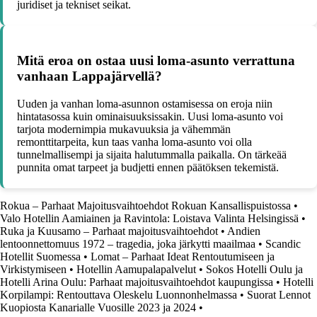
juridiset ja tekniset seikat.
Mitä eroa on ostaa uusi loma-asunto verrattuna
vanhaan Lappajärvellä?
Uuden ja vanhan loma-asunnon ostamisessa on eroja niin
hintatasossa kuin ominaisuuksissakin. Uusi loma-asunto voi
tarjota modernimpia mukavuuksia ja vähemmän
remonttitarpeita, kun taas vanha loma-asunto voi olla
tunnelmallisempi ja sijaita halutummalla paikalla. On tärkeää
punnita omat tarpeet ja budjetti ennen päätöksen tekemistä.
Rokua – Parhaat Majoitusvaihtoehdot Rokuan Kansallispuistossa
•
Valo Hotellin Aamiainen ja Ravintola: Loistava Valinta Helsingissä
•
Ruka ja Kuusamo – Parhaat majoitusvaihtoehdot
•
Andien
lentoonnettomuus 1972 – tragedia, joka järkytti maailmaa
•
Scandic
Hotellit Suomessa
•
Lomat – Parhaat Ideat Rentoutumiseen ja
Virkistymiseen
•
Hotellin Aamupalapalvelut
•
Sokos Hotelli Oulu ja
Hotelli Arina Oulu: Parhaat majoitusvaihtoehdot kaupungissa
•
Hotelli
Korpilampi: Rentouttava Oleskelu Luonnonhelmassa
•
Suorat Lennot
Kuopiosta Kanarialle Vuosille 2023 ja 2024
•