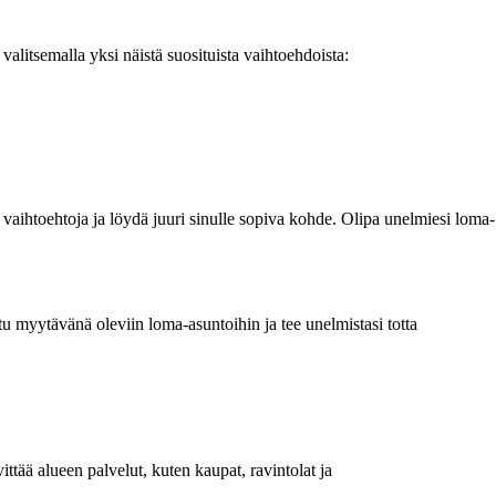
alitsemalla yksi näistä suosituista vaihtoehdoista:
ihtoehtoja ja löydä juuri sinulle sopiva kohde. Olipa unelmiesi loma-
u myytävänä oleviin loma-asuntoihin ja tee unelmistasi totta
ttää alueen palvelut, kuten kaupat, ravintolat ja