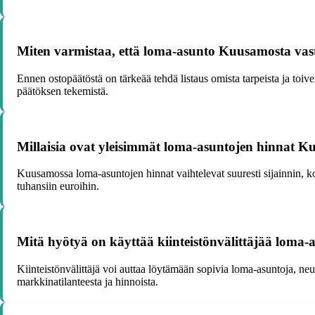
Miten varmistaa, että loma-asunto Kuusamosta vasta
Ennen ostopäätöstä on tärkeää tehdä listaus omista tarpeista ja toive
päätöksen tekemistä.
Millaisia ovat yleisimmät loma-asuntojen hinnat 
Kuusamossa loma-asuntojen hinnat vaihtelevat suuresti sijainnin, k
tuhansiin euroihin.
Mitä hyötyä on käyttää kiinteistönvälittäjää loma
Kiinteistönvälittäjä voi auttaa löytämään sopivia loma-asuntoja, n
markkinatilanteesta ja hinnoista.