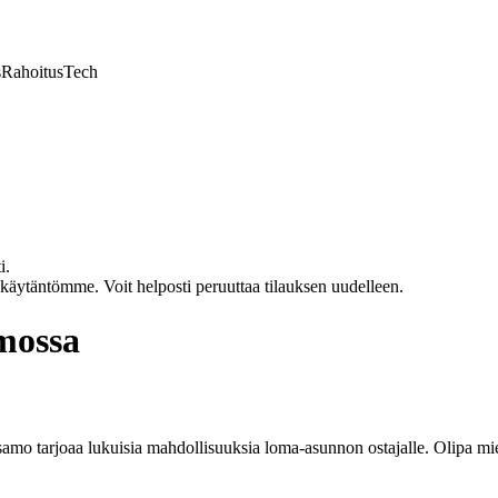
s
Rahoitus
Tech
i.
akäytäntömme. Voit helposti peruuttaa tilauksen uudelleen.
mossa
mo tarjoaa lukuisia mahdollisuuksia loma-asunnon ostajalle. Olipa miel