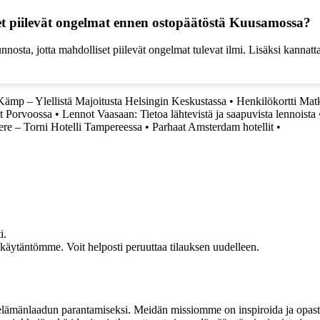
t piilevät ongelmat ennen ostopäätöstä Kuusamossa?
osta, jotta mahdolliset piilevät ongelmat tulevat ilmi. Lisäksi kannattaa
Kämp – Ylellistä Majoitusta Helsingin Keskustassa
•
Henkilökortti Mat
it Porvoossa
•
Lennot Vaasaan: Tietoa lähtevistä ja saapuvista lennoista
ere – Torni Hotelli Tampereessa
•
Parhaat Amsterdam hotellit
•
i.
akäytäntömme. Voit helposti peruuttaa tilauksen uudelleen.
t elämänlaadun parantamiseksi. Meidän missiomme on inspiroida ja opas