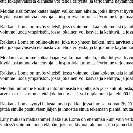
että jokapäiväisestä elämästä voi tehdä erityistä, ja tarjoamme käytännön
Meidän sisältömme kattaa laajan valikoiman aiheita, jotka liittyvät hyvi
löydät asiantuntevia neuvoja ja inspiroivia tarinoita. Pyrimme tarjoamaan
Rakkaus Loma on myös yhteisö, jossa voimme jakaa kokemuksia ja tuk
voimme luoda ympäristön, jossa jokainen voi kasvaa ja kehittyä, ja jos
Rakkaus Loma on online-alusta, joka tuo yhteen kaiken, mitä tarvitse
että jokapäiväisestä elämästä voi tehdä erityistä, ja tarjoamme käytännön
Meidän sisältömme kattaa laajan valikoiman aiheita, jotka liittyvät hyvi
löydät asiantuntevia neuvoja ja inspiroivia tarinoita. Pyrimme tarjoamaan
Rakkaus Loma on myös yhteisö, jossa voimme jakaa kokemuksia ja tuk
voimme luoda ympäristön, jossa jokainen voi kasvaa ja kehittyä, ja jos
Meidän tiimimme koostuu intohimoisista kirjoittajista ja asiantuntijoist
arvokasta. Uskomme, että jokainen meistä voi oppia uutta ja kehittää its
Rakkaus Loma syntyi halusta luoda paikka, jossa ihmiset voivat löytää 
jättää sinulle positiivisen jäljen ja innostaa sinua tekemään pieniä, mut
Liity mukaan matkaamme! Rakkaus Loma on enemmän kuin vain verkkosivu
yhdessä voimme luoda elämän, joka on täynnä rakkautta, iloa ja merkity