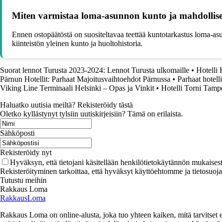
Miten varmistaa loma-asunnon kunto ja mahdollise
Ennen ostopäätöstä on suositeltavaa teettää kuntotarkastus loma-asunn
kiinteistön yleinen kunto ja huoltohistoria.
Suorat lennot Turusta 2023-2024: Lennot Turusta ulkomaille
•
Hotelli 
Pärnun Hotellit: Parhaat Majoitusvaihtoehdot Pärnussa
•
Parhaat hotell
Viking Line Terminaali Helsinki – Opas ja Vinkit
•
Hotelli Torni Tamp
Haluatko uutisia meiltä? Rekisteröidy tästä
Oletko kyllästynyt tylsiin uutiskirjeisiin? Tämä on erilaista.
Sähköposti
Rekisteröidy nyt
Hyväksyn, että tietojani käsitellään henkilötietokäytännön mukaisest
Rekisteröityminen tarkoittaa, että hyväksyt käyttöehtomme ja tietosuoj
Tutustu meihin
Rakkaus Loma
RakkausLoma
Rakkaus Loma on online-alusta, joka tuo yhteen kaiken, mitä tarvitse