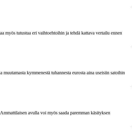
ttaa myös tutustua eri vaihtoehtoihin ja tehdä kattava vertailu ennen
kua muutamasta kymmenestä tuhannesta eurosta aina useisiin satoihin
en. Ammattilaisen avulla voi myös saada paremman käsityksen