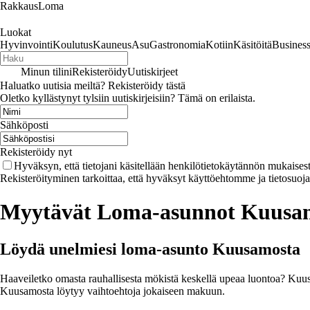
RakkausLoma
Luokat
Hyvinvointi
Koulutus
Kauneus
Asu
Gastronomia
Kotiin
Käsitöitä
Busines
Minun tilini
Rekisteröidy
Uutiskirjeet
Haluatko uutisia meiltä? Rekisteröidy tästä
Oletko kyllästynyt tylsiin uutiskirjeisiin? Tämä on erilaista.
Sähköposti
Rekisteröidy nyt
Hyväksyn, että tietojani käsitellään henkilötietokäytännön mukaisest
Rekisteröityminen tarkoittaa, että hyväksyt käyttöehtomme ja tietosuoj
Myytävät Loma-asunnot Kuusa
Löydä unelmiesi loma-asunto Kuusamosta
Haaveiletko omasta rauhallisesta mökistä keskellä upeaa luontoa? Kuusa
Kuusamosta löytyy vaihtoehtoja jokaiseen makuun.