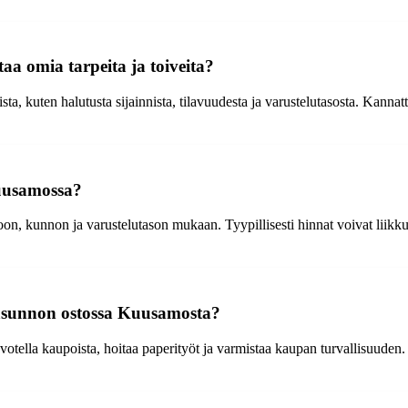
a omia tarpeita ja toiveita?
ista, kuten halutusta sijainnista, tilavuudesta ja varustelutasosta. Kanna
Kuusamossa?
oon, kunnon ja varustelutason mukaan. Tyypillisesti hinnat voivat liik
-asunnon ostossa Kuusamosta?
euvotella kaupoista, hoitaa paperityöt ja varmistaa kaupan turvallisuud