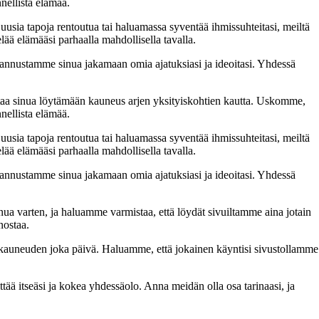
nellista elämää.
 uusia tapoja rentoutua tai haluamassa syventää ihmissuhteitasi, meiltä
lää elämääsi parhaalla mahdollisella tavalla.
nnustamme sinua jakamaan omia ajatuksiasi ja ideoitasi. Yhdessä
taa sinua löytämään kauneus arjen yksityiskohtien kautta. Uskomme,
nellista elämää.
 uusia tapoja rentoutua tai haluamassa syventää ihmissuhteitasi, meiltä
lää elämääsi parhaalla mahdollisella tavalla.
nnustamme sinua jakamaan omia ajatuksiasi ja ideoitasi. Yhdessä
inua varten, ja haluamme varmistaa, että löydät sivuiltamme aina jotain
nostaa.
n kauneuden joka päivä. Haluamme, että jokainen käyntisi sivustollamme
 itseäsi ja kokea yhdessäolo. Anna meidän olla osa tarinaasi, ja