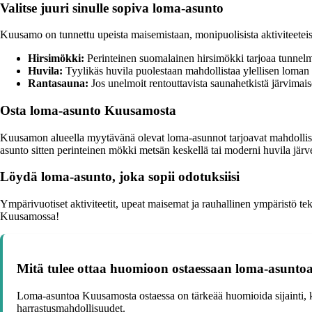
Valitse juuri sinulle sopiva loma-asunto
Kuusamo on tunnettu upeista maisemistaan, monipuolisista aktiviteeteista
Hirsimökki:
Perinteinen suomalainen hirsimökki tarjoaa tunnelm
Huvila:
Tyylikäs huvila puolestaan mahdollistaa ylellisen loman 
Rantasauna:
Jos unelmoit rentouttavista saunahetkistä järvimais
Osta loma-asunto Kuusamosta
Kuusamon alueella myytävänä olevat loma-asunnot tarjoavat mahdollisuu
asunto sitten perinteinen mökki metsän keskellä tai moderni huvila jär
Löydä loma-asunto, joka sopii odotuksiisi
Ympärivuotiset aktiviteetit, upeat maisemat ja rauhallinen ympäristö t
Kuusamossa!
Mitä tulee ottaa huomioon ostaessaan loma-asunt
Loma-asuntoa Kuusamosta ostaessa on tärkeää huomioida sijainti, kunt
harrastusmahdollisuudet.