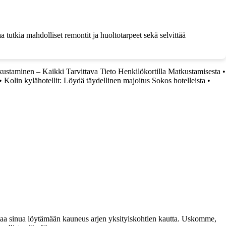
 tutkia mahdolliset remontit ja huoltotarpeet sekä selvittää
kustaminen – Kaikki Tarvittava Tieto Henkilökortilla Matkustamisesta
•
•
Kolin kylähotellit: Löydä täydellinen majoitus Sokos hotelleista
•
taa sinua löytämään kauneus arjen yksityiskohtien kautta. Uskomme,