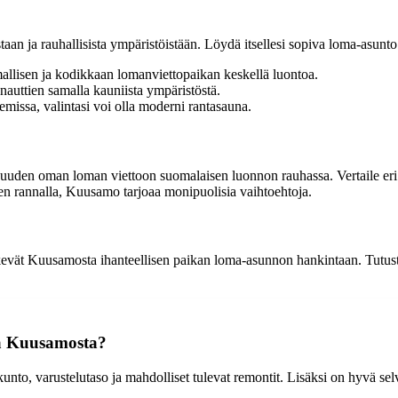
an ja rauhallisista ympäristöistään. Löydä itsellesi sopiva loma-asunto v
allisen ja kodikkaan lomanviettopaikan keskellä luontoa.
nauttien samalla kauniista ympäristöstä.
emissa, valintasi voi olla moderni rantasauna.
den oman loman viettoon suomalaisen luonnon rauhassa. Vertaile eri va
ven rannalla, Kuusamo tarjoaa monipuolisia vaihtoehtoja.
ekevät Kuusamosta ihanteellisen paikan loma-asunnon hankintaan. Tutust
oa Kuusamosta?
o, varustelutaso ja mahdolliset tulevat remontit. Lisäksi on hyvä selvi