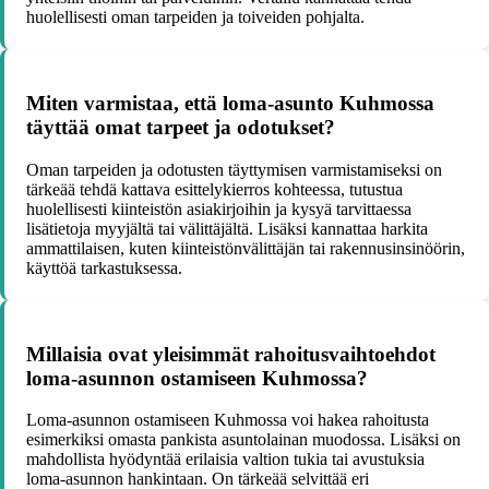
huolellisesti oman tarpeiden ja toiveiden pohjalta.
Miten varmistaa, että loma-asunto Kuhmossa
täyttää omat tarpeet ja odotukset?
Oman tarpeiden ja odotusten täyttymisen varmistamiseksi on
tärkeää tehdä kattava esittelykierros kohteessa, tutustua
huolellisesti kiinteistön asiakirjoihin ja kysyä tarvittaessa
lisätietoja myyjältä tai välittäjältä. Lisäksi kannattaa harkita
ammattilaisen, kuten kiinteistönvälittäjän tai rakennusinsinöörin,
käyttöä tarkastuksessa.
Millaisia ovat yleisimmät rahoitusvaihtoehdot
loma-asunnon ostamiseen Kuhmossa?
Loma-asunnon ostamiseen Kuhmossa voi hakea rahoitusta
esimerkiksi omasta pankista asuntolainan muodossa. Lisäksi on
mahdollista hyödyntää erilaisia valtion tukia tai avustuksia
loma-asunnon hankintaan. On tärkeää selvittää eri