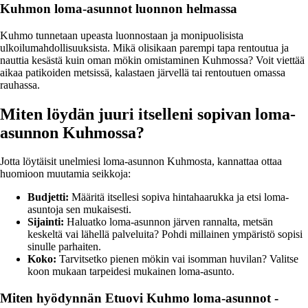
Kuhmon loma-asunnot luonnon helmassa
Kuhmo tunnetaan upeasta luonnostaan ja monipuolisista
ulkoilumahdollisuuksista. Mikä olisikaan parempi tapa rentoutua ja
nauttia kesästä kuin oman mökin omistaminen Kuhmossa? Voit viettää
aikaa patikoiden metsissä, kalastaen järvellä tai rentoutuen omassa
rauhassa.
Miten löydän juuri itselleni sopivan loma-
asunnon Kuhmossa?
Jotta löytäisit unelmiesi loma-asunnon Kuhmosta, kannattaa ottaa
huomioon muutamia seikkoja:
Budjetti:
Määritä itsellesi sopiva hintahaarukka ja etsi loma-
asuntoja sen mukaisesti.
Sijainti:
Haluatko loma-asunnon järven rannalta, metsän
keskeltä vai lähellä palveluita? Pohdi millainen ympäristö sopisi
sinulle parhaiten.
Koko:
Tarvitsetko pienen mökin vai isomman huvilan? Valitse
koon mukaan tarpeidesi mukainen loma-asunto.
Miten hyödynnän Etuovi Kuhmo loma-asunnot -