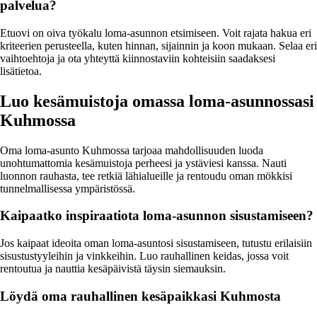
palvelua?
Etuovi on oiva työkalu loma-asunnon etsimiseen. Voit rajata hakua eri
kriteerien perusteella, kuten hinnan, sijainnin ja koon mukaan. Selaa eri
vaihtoehtoja ja ota yhteyttä kiinnostaviin kohteisiin saadaksesi
lisätietoa.
Luo kesämuistoja omassa loma-asunnossasi
Kuhmossa
Oma loma-asunto Kuhmossa tarjoaa mahdollisuuden luoda
unohtumattomia kesämuistoja perheesi ja ystäviesi kanssa. Nauti
luonnon rauhasta, tee retkiä lähialueille ja rentoudu oman mökkisi
tunnelmallisessa ympäristössä.
Kaipaatko inspiraatiota loma-asunnon sisustamiseen?
Jos kaipaat ideoita oman loma-asuntosi sisustamiseen, tutustu erilaisiin
sisustustyyleihin ja vinkkeihin. Luo rauhallinen keidas, jossa voit
rentoutua ja nauttia kesäpäivistä täysin siemauksin.
Löydä oma rauhallinen kesäpaikkasi Kuhmosta