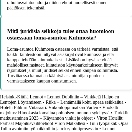
rahoitusvaihtoehdot ja niiden ehdot huolellisesti ennen
päätöksen tekemistä.
Mitä juridisia seikkoja tulee ottaa huomioon
ostaessaan loma-asuntoa Kuhmosta?
Loma-asuntoa Kuhmosta ostaessa on tärkeää varmistaa, että
kaikki kiinteistöön liittyvät asiakirjat ovat kunnossa ja että
kauppa tehdään lainmukaisesti. Lisäksi on hyvä selvittää
mahdolliset rasitteet, kiinteistön käyttötarkoitukseen liittyvät
rajoitukset ja muut juridiset seikat ennen kaupan solmimista.
Tarvittaessa kannattaa kääntyä asiantuntijan puoleen
varmistaakseen kaupan onnistumisen.
Helsinki-Kittilä Lennot
•
Lennot Dubliniin – Vinkkejä Halpojen
Lentojen Löytämiseen
•
Riika – Lentämällä kohti upeaa seikkailua
•
Hotelli Pihkuri Viitasaari: Viikonloppumatkaa Varten
•
Vuokatti
majoitus: Himokasta lomailua pohjoisen luonnon syleilyssä
•
Turkkiin
matkustaminen 2023 – Käytännön vinkit ja ohjeet
•
Viron Hotellit:
Parhaat Majoitusvaihtoehdot Viron Matkallesi
•
Tulli työpaikat: Opas
Tullin avoimiin työpaikkoihin ja rekrytointiprosessiin
•
Lennot