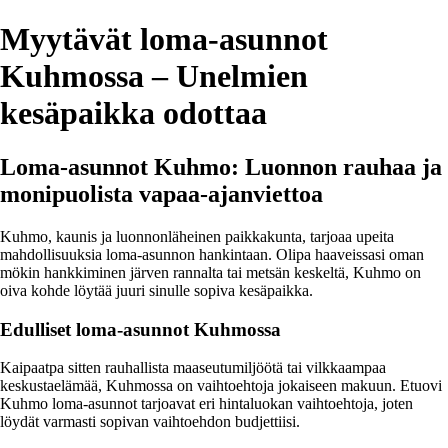
Myytävät loma-asunnot
Kuhmossa – Unelmien
kesäpaikka odottaa
Loma-asunnot Kuhmo: Luonnon rauhaa ja
monipuolista vapaa-ajanviettoa
Kuhmo, kaunis ja luonnonläheinen paikkakunta, tarjoaa upeita
mahdollisuuksia loma-asunnon hankintaan. Olipa haaveissasi oman
mökin hankkiminen järven rannalta tai metsän keskeltä, Kuhmo on
oiva kohde löytää juuri sinulle sopiva kesäpaikka.
Edulliset loma-asunnot Kuhmossa
Kaipaatpa sitten rauhallista maaseutumiljöötä tai vilkkaampaa
keskustaelämää, Kuhmossa on vaihtoehtoja jokaiseen makuun. Etuovi
Kuhmo loma-asunnot tarjoavat eri hintaluokan vaihtoehtoja, joten
löydät varmasti sopivan vaihtoehdon budjettiisi.