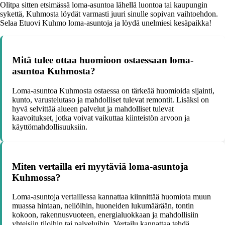
Olitpa sitten etsimässä loma-asuntoa lähellä luontoa tai kaupungin
sykettä, Kuhmosta löydät varmasti juuri sinulle sopivan vaihtoehdon.
Selaa Etuovi Kuhmo loma-asuntoja ja löydä unelmiesi kesäpaikka!
Mitä tulee ottaa huomioon ostaessaan loma-
asuntoa Kuhmosta?
Loma-asuntoa Kuhmosta ostaessa on tärkeää huomioida sijainti,
kunto, varustelutaso ja mahdolliset tulevat remontit. Lisäksi on
hyvä selvittää alueen palvelut ja mahdolliset tulevat
kaavoitukset, jotka voivat vaikuttaa kiinteistön arvoon ja
käyttömahdollisuuksiin.
Miten vertailla eri myytäviä loma-asuntoja
Kuhmossa?
Loma-asuntoja vertaillessa kannattaa kiinnittää huomiota muun
muassa hintaan, neliöihin, huoneiden lukumäärään, tontin
kokoon, rakennusvuoteen, energialuokkaan ja mahdollisiin
yhteisiin tiloihin tai palveluihin. Vertailu kannattaa tehdä