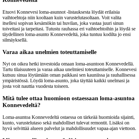
Etuovi Konnevesi loma-asunnot -listauksesta löydät erilaisia
vaihtoehtoja niin kooltaan kuin varustelutasoltaan. Voit valita
itsellesi sopivan kesämökin tai huvilan, joka vastaa juuri sinun
toiveitasi ja tarpeitasi. Tutustu rauhassa eri vaihtoehtoihin ja löydä se
täydellinen loma-asunto Konnevedeltä, joka tuntuu kodilta jo ensi
silmäyksellä.
Varaa aikaa unelmien toteuttamiselle
Nyt on oikea hetki investoida omaan loma-asuntoon Konnevedellä.
Tartu tilaisuuteen ja varaa aikaa unelmiesi toteuttamiselle. Konnevesi
kutsuu sinua löytämään oman paikkasi sen kauniissa ja rauhallisessa
ympäristössä. Löydä loma-asunto, joka täyttää kaikki unelmasi ja
josta voit nauttia vuodesta toiseen.
Mitä tulee ottaa huomioon ostaessaan loma-asuntoa
Konnevedeltä?
Loma-asuntoa Konnevedeltä ostaessa on tärkeää huomioida sijainti,
kunto, varustelutaso sekä mahdolliset tulevat remontit. Lisäksi on
hyvä selvittää alueen palvelut ja mahdollisuudet vapaa-ajan viettoon.