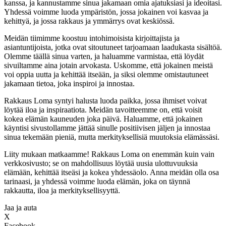
kanssa, ja kannustamme sinua jakamaan omia ajatuksiasi ja ideoitasi.
Yhdessä voimme luoda ympäristön, jossa jokainen voi kasvaa ja
kehittyä, ja jossa rakkaus ja ymmärrys ovat keskiössä.
Meidän tiimimme koostuu intohimoisista kirjoittajista ja
asiantuntijoista, jotka ovat sitoutuneet tarjoamaan laadukasta sisältöä.
Olemme täällä sinua varten, ja haluamme varmistaa, että löydät
sivuiltamme aina jotain arvokasta. Uskomme, että jokainen meistä
voi oppia uutta ja kehittää itseään, ja siksi olemme omistautuneet
jakamaan tietoa, joka inspiroi ja innostaa.
Rakkaus Loma syntyi halusta luoda paikka, jossa ihmiset voivat
löytää iloa ja inspiraatiota. Meidän tavoitteemme on, että voisit
kokea elämän kauneuden joka päivä. Haluamme, että jokainen
käyntisi sivustollamme jättää sinulle positiivisen jäljen ja innostaa
sinua tekemään pieniä, mutta merkityksellisiä muutoksia elämässäsi.
Liity mukaan matkaamme! Rakkaus Loma on enemmän kuin vain
verkkosivusto; se on mahdollisuus löytää uusia ulottuvuuksia
elämään, kehittää itseäsi ja kokea yhdessäolo. Anna meidän olla osa
tarinaasi, ja yhdessä voimme luoda elämän, joka on täynnä
rakkautta, iloa ja merkityksellisyyttä.
Jaa ja auta
X
Facebook