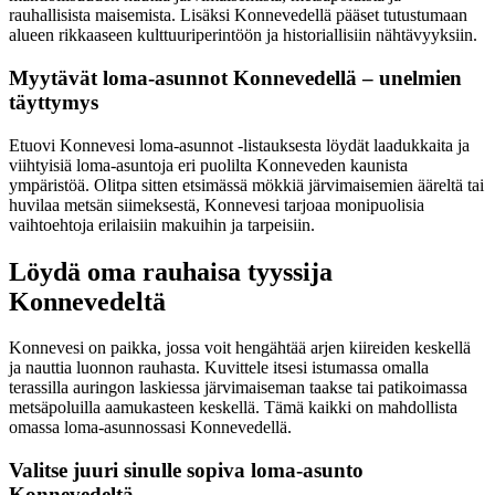
rauhallisista maisemista. Lisäksi Konnevedellä pääset tutustumaan
alueen rikkaaseen kulttuuriperintöön ja historiallisiin nähtävyyksiin.
Myytävät loma-asunnot Konnevedellä – unelmien
täyttymys
Etuovi Konnevesi loma-asunnot -listauksesta löydät laadukkaita ja
viihtyisiä loma-asuntoja eri puolilta Konneveden kaunista
ympäristöä. Olitpa sitten etsimässä mökkiä järvimaisemien ääreltä tai
huvilaa metsän siimeksestä, Konnevesi tarjoaa monipuolisia
vaihtoehtoja erilaisiin makuihin ja tarpeisiin.
Löydä oma rauhaisa tyyssija
Konnevedeltä
Konnevesi on paikka, jossa voit hengähtää arjen kiireiden keskellä
ja nauttia luonnon rauhasta. Kuvittele itsesi istumassa omalla
terassilla auringon laskiessa järvimaiseman taakse tai patikoimassa
metsäpoluilla aamukasteen keskellä. Tämä kaikki on mahdollista
omassa loma-asunnossasi Konnevedellä.
Valitse juuri sinulle sopiva loma-asunto
Konnevedeltä