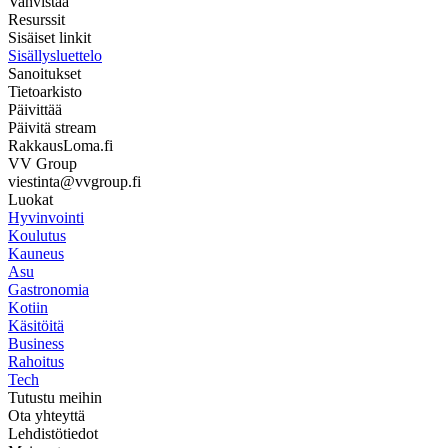
Vahvistaa
Resurssit
Sisäiset linkit
Sisällysluettelo
Sanoitukset
Tietoarkisto
Päivittää
Päivitä stream
RakkausLoma.fi
VV Group
viestinta@vvgroup.fi
Luokat
Hyvinvointi
Koulutus
Kauneus
Asu
Gastronomia
Kotiin
Käsitöitä
Business
Rahoitus
Tech
Tutustu meihin
Ota yhteyttä
Lehdistötiedot