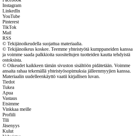
Instagram
LinkedIn
YouTube
Pinterest
TikTok
Mail
RSS
© Tekijänoikeudella suojattua materiaalia.
© Tekijänoikeus koskee. Teemme yhteistyötä kumppaneiden kanssa
ja voimme saada palkkioita suositeltujen tuotteiden kautta tehdyistä
ostoksista.
© Oikeudet kaikkeen tämän sivuston sisältöön pidätetään. Voimme
ansaita rahaa tekemällä yhteistyösopimuksia jälleenmyyjien kanssa.
Materiaalin uudelleenkäyttö vaatii kirjallisen luvan.
Tiedot
Tukea
Apua
Vastaus
Etsimme
Vinkkaa meille
Profiili
Tili
Jäsenyys
Kulut