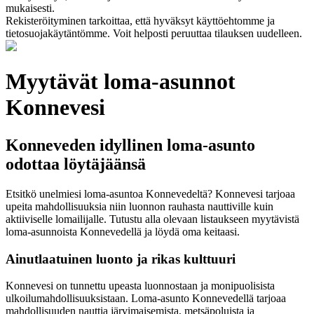
mukaisesti.
Rekisteröityminen tarkoittaa, että hyväksyt käyttöehtomme ja
tietosuojakäytäntömme. Voit helposti peruuttaa tilauksen uudelleen.
Myytävät loma-asunnot
Konnevesi
Konneveden idyllinen loma-asunto
odottaa löytäjäänsä
Etsitkö unelmiesi loma-asuntoa Konnevedeltä? Konnevesi tarjoaa
upeita mahdollisuuksia niin luonnon rauhasta nauttiville kuin
aktiiviselle lomailijalle. Tutustu alla olevaan listaukseen myytävistä
loma-asunnoista Konnevedellä ja löydä oma keitaasi.
Ainutlaatuinen luonto ja rikas kulttuuri
Konnevesi on tunnettu upeasta luonnostaan ja monipuolisista
ulkoilumahdollisuuksistaan. Loma-asunto Konnevedellä tarjoaa
mahdollisuuden nauttia järvimaisemista, metsäpoluista ja