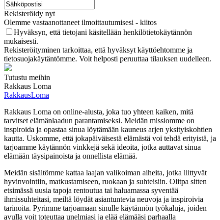
Rekisteröidy nyt
Olemme vastaanottaneet ilmoittautumisesi - kiitos
Hyväksyn, että tietojani käsitellään henkilötietokäytännön
mukaisesti.
Rekisteröityminen tarkoittaa, että hyväksyt käyttöehtomme ja
tietosuojakäytäntömme. Voit helposti peruuttaa tilauksen uudelleen.
Tutustu meihin
Rakkaus Loma
RakkausLoma
Rakkaus Loma on online-alusta, joka tuo yhteen kaiken, mitä
tarvitset elämänlaadun parantamiseksi. Meidän missiomme on
inspiroida ja opastaa sinua löytämään kauneus arjen yksityiskohtien
kautta. Uskomme, että jokapäiväisestä elämästä voi tehdä erityistä, ja
tarjoamme käytännön vinkkejä sekä ideoita, jotka auttavat sinua
elämään täysipainoista ja onnellista elämää.
Meidän sisältömme kattaa laajan valikoiman aiheita, jotka liittyvät
hyvinvointiin, matkustamiseen, ruokaan ja suhteisiin. Olitpa sitten
etsimässä uusia tapoja rentoutua tai haluamassa syventää
ihmissuhteitasi, meiltä löydät asiantuntevia neuvoja ja inspiroivia
tarinoita. Pyrimme tarjoamaan sinulle käytännön työkaluja, joiden
avulla voit toteuttaa unelmiasi ja elää elämääsi parhaalla