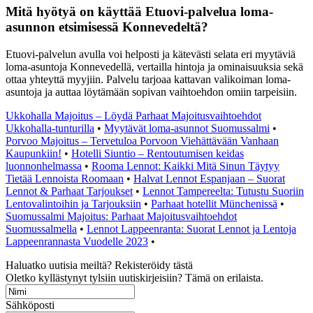
Mitä hyötyä on käyttää Etuovi-palvelua loma-
asunnon etsimisessä Konnevedeltä?
Etuovi-palvelun avulla voi helposti ja kätevästi selata eri myytäviä
loma-asuntoja Konnevedellä, vertailla hintoja ja ominaisuuksia sekä
ottaa yhteyttä myyjiin. Palvelu tarjoaa kattavan valikoiman loma-
asuntoja ja auttaa löytämään sopivan vaihtoehdon omiin tarpeisiin.
Ukkohalla Majoitus – Löydä Parhaat Majoitusvaihtoehdot
Ukkohalla-tunturilla
•
Myytävät loma-asunnot Suomussalmi
•
Porvoo Majoitus – Tervetuloa Porvoon Viehättävään Vanhaan
Kaupunkiin!
•
Hotelli Siuntio – Rentoutumisen keidas
luonnonhelmassa
•
Rooma Lennot: Kaikki Mitä Sinun Täytyy
Tietää Lennoista Roomaan
•
Halvat Lennot Espanjaan – Suorat
Lennot & Parhaat Tarjoukset
•
Lennot Tampereelta: Tutustu Suoriin
Lentovalintoihin ja Tarjouksiin
•
Parhaat hotellit Münchenissä
•
Suomussalmi Majoitus: Parhaat Majoitusvaihtoehdot
Suomussalmella
•
Lennot Lappeenranta: Suorat Lennot ja Lentoja
Lappeenrannasta Vuodelle 2023
•
Haluatko uutisia meiltä? Rekisteröidy tästä
Oletko kyllästynyt tylsiin uutiskirjeisiin? Tämä on erilaista.
Sähköposti