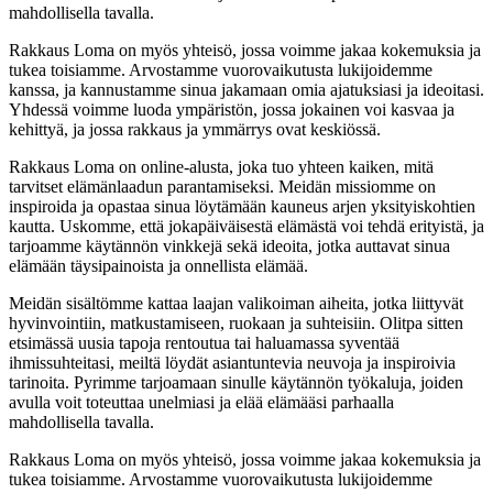
mahdollisella tavalla.
Rakkaus Loma on myös yhteisö, jossa voimme jakaa kokemuksia ja
tukea toisiamme. Arvostamme vuorovaikutusta lukijoidemme
kanssa, ja kannustamme sinua jakamaan omia ajatuksiasi ja ideoitasi.
Yhdessä voimme luoda ympäristön, jossa jokainen voi kasvaa ja
kehittyä, ja jossa rakkaus ja ymmärrys ovat keskiössä.
Rakkaus Loma on online-alusta, joka tuo yhteen kaiken, mitä
tarvitset elämänlaadun parantamiseksi. Meidän missiomme on
inspiroida ja opastaa sinua löytämään kauneus arjen yksityiskohtien
kautta. Uskomme, että jokapäiväisestä elämästä voi tehdä erityistä, ja
tarjoamme käytännön vinkkejä sekä ideoita, jotka auttavat sinua
elämään täysipainoista ja onnellista elämää.
Meidän sisältömme kattaa laajan valikoiman aiheita, jotka liittyvät
hyvinvointiin, matkustamiseen, ruokaan ja suhteisiin. Olitpa sitten
etsimässä uusia tapoja rentoutua tai haluamassa syventää
ihmissuhteitasi, meiltä löydät asiantuntevia neuvoja ja inspiroivia
tarinoita. Pyrimme tarjoamaan sinulle käytännön työkaluja, joiden
avulla voit toteuttaa unelmiasi ja elää elämääsi parhaalla
mahdollisella tavalla.
Rakkaus Loma on myös yhteisö, jossa voimme jakaa kokemuksia ja
tukea toisiamme. Arvostamme vuorovaikutusta lukijoidemme