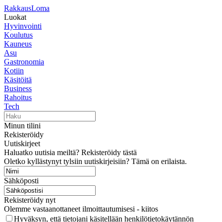
RakkausLoma
Luokat
Hyvinvointi
Koulutus
Kauneus
Asu
Gastronomia
Kotiin
Käsitöitä
Business
Rahoitus
Tech
Minun tilini
Rekisteröidy
Uutiskirjeet
Haluatko uutisia meiltä? Rekisteröidy tästä
Oletko kyllästynyt tylsiin uutiskirjeisiin? Tämä on erilaista.
Sähköposti
Rekisteröidy nyt
Olemme vastaanottaneet ilmoittautumisesi - kiitos
Hyväksyn, että tietojani käsitellään henkilötietokäytännön