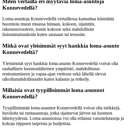
Miten vertailla eri myytäviä loma-asuntoja
Konnevedellä?
Loma-asuntoja Konnevedellä vertaillessa kannattaa kiinnittää
huomiota muun muassa hintaan, kokoon, sijaintiin,
rakennusvuoteen, tontin kokoon sekä mahdollisiin
lisäominaisuuksiin kuten saunaan tai terassiin.
Mitkä ovat yleisimmät syyt hankkia loma-asunto
Konnevedeltä?
Yleisimmät syyt hankkia loma-asunto Konnevedeltä voivat olla
rauhallinen luonnonläheinen ympäristö, mahdollisuus
rentoutumiseen ja vapaa-ajan viettoon sekä lähellä olevat
ulkoilumahdollisuudet kuten kalastus ja retkeily.
Millaisia ovat tyypillisimmät loma-asunnot
Konnevedellä?
Tyypillisimmät loma-asunnot Konnevedellä voivat olla mökkejä,
huviloita tai rantasaunoja, jotka sijaitsevat järven tai luonnon
läheisyydessä. Loma-asunnoissa voi olla erilaisia varustelutasoja ja
kokoja riippuen tarpeista ja budjetista.