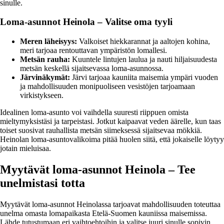
sinulle.
Loma-asunnot Heinola – Valitse oma tyyli
Meren läheisyys:
Valkoiset hiekkarannat ja aaltojen kohina,
meri tarjoaa rentouttavan ympäristön lomallesi.
Metsän rauha:
Kuuntele lintujen laulua ja nauti hiljaisuudesta
metsän keskellä sijaitsevassa loma-asunnossa.
Järvinäkymät:
Järvi tarjoaa kauniita maisemia ympäri vuoden
ja mahdollisuuden monipuoliseen vesistöjen tarjoamaan
virkistykseen.
Idealinen loma-asunto voi vaihdella suuresti riippuen omista
mieltymyksistäsi ja tarpeistasi. Jotkut kaipaavat veden äärelle, kun taas
toiset suosivat rauhallista metsän siimeksessä sijaitsevaa mökkiä.
Heinolan loma-asuntovalikoima pitää huolen siitä, että jokaiselle löytyy
jotain mieluisaa.
Myytävät loma-asunnot Heinola – Tee
unelmistasi totta
Myytävät loma-asunnot Heinolassa tarjoavat mahdollisuuden toteuttaa
unelma omasta lomapaikasta Etelä-Suomen kauniissa maisemissa.
Lähde tutustumaan eri vaihtoehtoihin ja valitse juuri sinulle sopivin