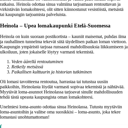
ratkaisu. Heinola odottaa sinua valmiina tarjoamaan rentouttavan ja
virkistävän lomakohteesi, olit sitten kiinnostunut vesistöistä, metsästä
tai kaupungin tarjoamista palveluista.
Heinola – Upea lomakaupunki Etelä-Suomessa
Heinola on kuin suoraan postikortista – kauniit maisemat, puhdas ilma
ja rauhallinen tunnelma tekevät siitä täydellisen paikan loman viettoon.
Kaupungin ympäristö tarjoaa runsaasti mahdollisuuksia liikkumiseen ja
ulkoiluun, joten jokaiselle löytyy varmasti tekemistä.
Veden äärellä rentoutuminen
Retkeily metsässä
Paikallisen kulttuurin ja historian tutkiminen
Oli lomasi tavoitteena rentoutua, harrastaa tai tutustua uusiin
paikkoihin, Heinolasta löydät varmasti sopivaa tekemistä ja nähtävää.
Myytävät loma-asunnot Heinolassa tarjoavat sinulle mahdollisuuden
tehdä tästä upeasta kaupungista oman lomakohteesi.
Unelmiesi loma-asunto odottaa sinua Heinolassa. Tutustu myytäviin
loma-asuntoihin ja valitse oma suosikkisi – loma-asunto, joka tekee
lomastasi unohtumattoman!