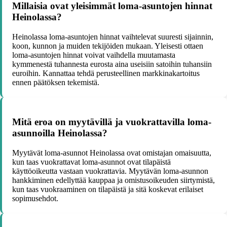
Millaisia ovat yleisimmät loma-asuntojen hinnat
Heinolassa?
Heinolassa loma-asuntojen hinnat vaihtelevat suuresti sijainnin,
koon, kunnon ja muiden tekijöiden mukaan. Yleisesti ottaen
loma-asuntojen hinnat voivat vaihdella muutamasta
kymmenestä tuhannesta eurosta aina useisiin satoihin tuhansiin
euroihin. Kannattaa tehdä perusteellinen markkinakartoitus
ennen päätöksen tekemistä.
Mitä eroa on myytävillä ja vuokrattavilla loma-
asunnoilla Heinolassa?
Myytävät loma-asunnot Heinolassa ovat omistajan omaisuutta,
kun taas vuokrattavat loma-asunnot ovat tilapäistä
käyttöoikeutta vastaan vuokrattavia. Myytävän loma-asunnon
hankkiminen edellyttää kauppaa ja omistusoikeuden siirtymistä,
kun taas vuokraaminen on tilapäistä ja sitä koskevat erilaiset
sopimusehdot.