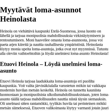
Myytävät loma-asunnot
Heinolasta
Heinola on viehättävä kaupunki Etelä-Suomessa, jossa luonto on
lähellä ja tarjoaa monipuolisia mahdollisuuksia virkistäytymiseen ja
rentoutumiseen. Moni haaveilee omasta loma-asunnosta, jossa voi
paeta arjen kiireitä ja nauttia rauhallisesta ympäristöstä. Heinolasta
löytyy monia upeita loma-asuntoja, jotka ovat nyt myynnissä. Tutustu
alla oleviin vaihtoehtoihin ja löydä unelmiesi loma-asunto Heinolasta!
Etuovi Heinola – Löydä unelmiesi loma-
asunto
Etuovi Heinola tarjoaa laadukkaita loma-asuntoja eri puolilta
kaupunkia. Voit valita järvinäköalalla varustetun mökin tai vaikkapa
modernin huvilan metsän keskeltä. Heinola on tunnettu kauniista
luonnostaan ja monipuolisista ulkoilumahdollisuuksistaan, joten loma-
asunto täällä tarjoaa mahdollisuuden nauttia niistä täysin siemauksin.
Oli unelmasi sitten rantamökki, tyylikäs huvila tai perinteinen mökki
metsän siimeksessä, Etuoven valikoimasta löytyy varmasti jotain juuri