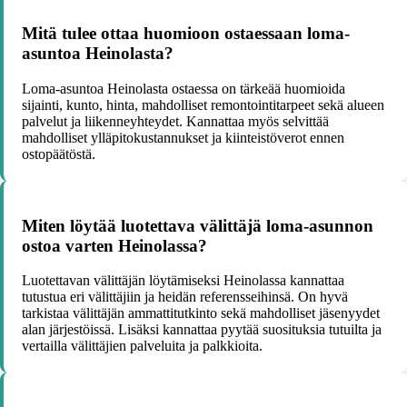
Mitä tulee ottaa huomioon ostaessaan loma-
asuntoa Heinolasta?
Loma-asuntoa Heinolasta ostaessa on tärkeää huomioida
sijainti, kunto, hinta, mahdolliset remontointitarpeet sekä alueen
palvelut ja liikenneyhteydet. Kannattaa myös selvittää
mahdolliset ylläpitokustannukset ja kiinteistöverot ennen
ostopäätöstä.
Miten löytää luotettava välittäjä loma-asunnon
ostoa varten Heinolassa?
Luotettavan välittäjän löytämiseksi Heinolassa kannattaa
tutustua eri välittäjiin ja heidän referensseihinsä. On hyvä
tarkistaa välittäjän ammattitutkinto sekä mahdolliset jäsenyydet
alan järjestöissä. Lisäksi kannattaa pyytää suosituksia tutuilta ja
vertailla välittäjien palveluita ja palkkioita.