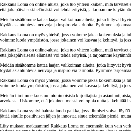
Rakkaus Loma on online-alusta, joka tuo yhteen kaiken, mitä tarvitse
että jokapäiväisestä elämästä voi tehdä erityistä, ja tarjoamme käytännön
Meidän sisältömme kattaa laajan valikoiman aiheita, jotka liittyvät hyvi
löydät asiantuntevia neuvoja ja inspiroivia tarinoita. Pyrimme tarjoamaan
Rakkaus Loma on myös yhteisö, jossa voimme jakaa kokemuksia ja tuk
voimme luoda ympäristön, jossa jokainen voi kasvaa ja kehittyä, ja jos
Rakkaus Loma on online-alusta, joka tuo yhteen kaiken, mitä tarvitse
että jokapäiväisestä elämästä voi tehdä erityistä, ja tarjoamme käytännön
Meidän sisältömme kattaa laajan valikoiman aiheita, jotka liittyvät hyvi
löydät asiantuntevia neuvoja ja inspiroivia tarinoita. Pyrimme tarjoamaan
Rakkaus Loma on myös yhteisö, jossa voimme jakaa kokemuksia ja tuk
voimme luoda ympäristön, jossa jokainen voi kasvaa ja kehittyä, ja jos
Meidän tiimimme koostuu intohimoisista kirjoittajista ja asiantuntijoist
arvokasta. Uskomme, että jokainen meistä voi oppia uutta ja kehittää its
Rakkaus Loma syntyi halusta luoda paikka, jossa ihmiset voivat löytää 
jättää sinulle positiivisen jäljen ja innostaa sinua tekemään pieniä, mut
Liity mukaan matkaamme! Rakkaus Loma on enemmän kuin vain verkkosivu