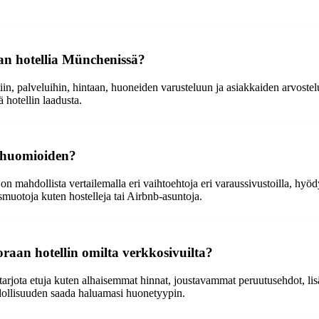
an hotellia Münchenissä?
iin, palveluihin, hintaan, huoneiden varusteluun ja asiakkaiden arvostel
ä hotellin laadusta.
i huomioiden?
mahdollista vertailemalla eri vaihtoehtoja eri varaussivustoilla, hyöd
muotoja kuten hostelleja tai Airbnb-asuntoja.
raan hotellin omilta verkkosivuilta?
arjota etuja kuten alhaisemmat hinnat, joustavammat peruutusehdot, lisä
ollisuuden saada haluamasi huonetyypin.