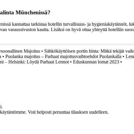
valinta Münchenissä?
ssä kannattaa tarkistaa hotellin turvallisuus- ja hygieniakäytännöt, luke
ttavan varaussivuston kautta. Lisäksi on hyvä ottaa yhteyttä hotelliin s
rsoonallinen Majoitus
•
Sähkökäyttöisen portin hinta: Mitkä tekijät vaiku
a
•
Puolanka majoitus – Parhaat majoitusvaihtoehdot Puolankalla
•
Lenn
i – Helsinki: Löydä Parhaat Lennot
•
Eduskunnan lomat 2023
•
i.
akäytäntömme. Voit helposti peruuttaa tilauksen uudelleen.