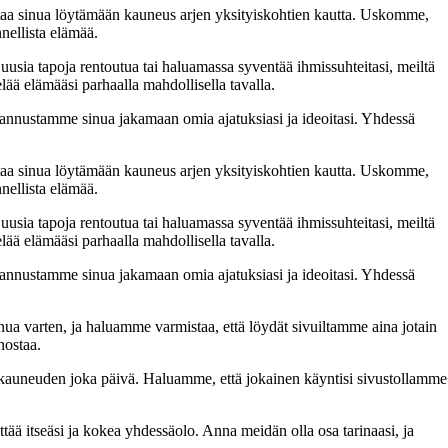
taa sinua löytämään kauneus arjen yksityiskohtien kautta. Uskomme,
nellista elämää.
 uusia tapoja rentoutua tai haluamassa syventää ihmissuhteitasi, meiltä
lää elämääsi parhaalla mahdollisella tavalla.
nnustamme sinua jakamaan omia ajatuksiasi ja ideoitasi. Yhdessä
taa sinua löytämään kauneus arjen yksityiskohtien kautta. Uskomme,
nellista elämää.
 uusia tapoja rentoutua tai haluamassa syventää ihmissuhteitasi, meiltä
lää elämääsi parhaalla mahdollisella tavalla.
nnustamme sinua jakamaan omia ajatuksiasi ja ideoitasi. Yhdessä
inua varten, ja haluamme varmistaa, että löydät sivuiltamme aina jotain
nostaa.
n kauneuden joka päivä. Haluamme, että jokainen käyntisi sivustollamme
 itseäsi ja kokea yhdessäolo. Anna meidän olla osa tarinaasi, ja