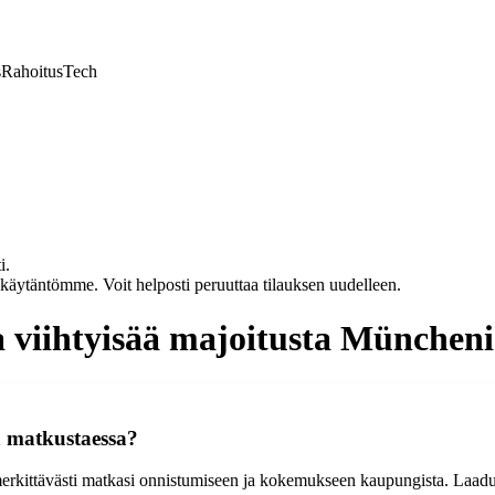
s
Rahoitus
Tech
i.
akäytäntömme. Voit helposti peruuttaa tilauksen uudelleen.
 viihtyisää majoitusta Müncheni
ä matkustaessa?
erkittävästi matkasi onnistumiseen ja kokemukseen kaupungista. Laaduka