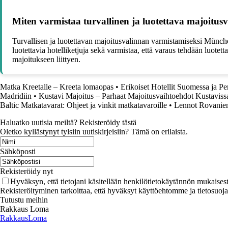
Miten varmistaa turvallinen ja luotettava majoitus
Turvallisen ja luotettavan majoitusvalinnan varmistamiseksi Müncheni
luotettavia hotelliketjuja sekä varmistaa, että varaus tehdään luote
majoitukseen liittyen.
Matka Kreetalle – Kreeta lomaopas
•
Erikoiset Hotellit Suomessa ja Pe
Madridiin
•
Kustavi Majoitus – Parhaat Majoitusvaihtoehdot Kustaviss
Baltic Matkatavarat: Ohjeet ja vinkit matkatavaroille
•
Lennot Rovaniem
Haluatko uutisia meiltä? Rekisteröidy tästä
Oletko kyllästynyt tylsiin uutiskirjeisiin? Tämä on erilaista.
Sähköposti
Rekisteröidy nyt
Hyväksyn, että tietojani käsitellään henkilötietokäytännön mukaisest
Rekisteröityminen tarkoittaa, että hyväksyt käyttöehtomme ja tietosuoj
Tutustu meihin
Rakkaus Loma
RakkausLoma