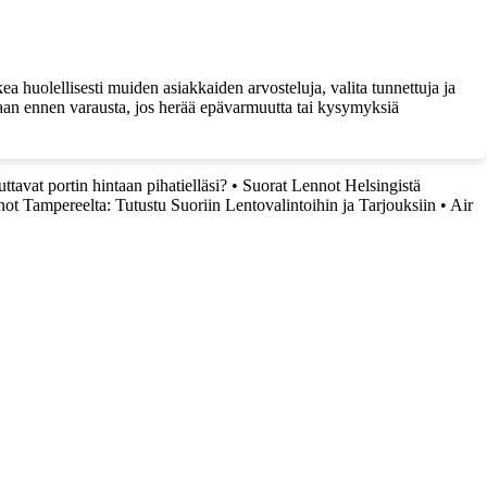
a huolellisesti muiden asiakkaiden arvosteluja, valita tunnettuja ja
uoraan ennen varausta, jos herää epävarmuutta tai kysymyksiä
ttavat portin hintaan pihatielläsi?
•
Suorat Lennot Helsingistä
ot Tampereelta: Tutustu Suoriin Lentovalintoihin ja Tarjouksiin
•
Air