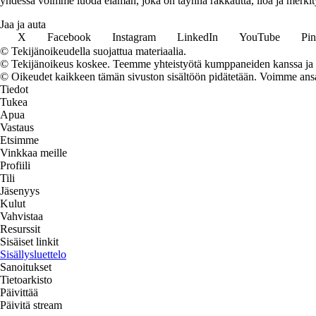
yhdessä voimme luoda elämän, joka on täynnä rakkautta, iloa ja merkity
Jaa ja auta
X
Facebook
Instagram
LinkedIn
YouTube
Pin
© Tekijänoikeudella suojattua materiaalia.
© Tekijänoikeus koskee. Teemme yhteistyötä kumppaneiden kanssa ja voi
© Oikeudet kaikkeen tämän sivuston sisältöön pidätetään. Voimme ansait
Tiedot
Tukea
Apua
Vastaus
Etsimme
Vinkkaa meille
Profiili
Tili
Jäsenyys
Kulut
Vahvistaa
Resurssit
Sisäiset linkit
Sisällysluettelo
Sanoitukset
Tietoarkisto
Päivittää
Päivitä stream