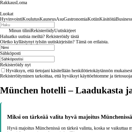
RakkausLoma
Luokat
Hyvinvointi
Koulutus
Kauneus
Asu
Gastronomia
Kotiin
Käsitöitä
Busines
Minun tilini
Rekisteröidy
Uutiskirjeet
Haluatko uutisia meiltä? Rekisteröidy tästä
Oletko kyllästynyt tylsiin uutiskirjeisiin? Tämä on erilaista.
Sähköposti
Rekisteröidy nyt
Hyväksyn, että tietojani käsitellään henkilötietokäytännön mukaisest
Rekisteröityminen tarkoittaa, että hyväksyt käyttöehtomme ja tietosuoj
München hotelli – Laadukasta ja
Miksi on tärkeää valita hyvä majoitus Müncheniss
Hyvä majoitus Münchenissä on tärkeä valinta, koska se vaikuttaa m