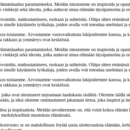
t elämänlaadun parantamiseksi. Meidän missiomme on inspiroida ja opas
 vinkkejä sekä ideoita, jotka auttavat sinua elämään täysipainoista ja on
nvointiin, matkustamiseen, ruokaan ja suhteisiin. Olitpa sitten etsimässä
 sinulle käytännön työkaluja, joiden avulla voit toteuttaa unelmiasi ja e
ea toisiamme. Arvostamme vuorovaikutusta lukijoidemme kanssa, ja ka
sa rakkaus ja ymmärrys ovat keskiössä.
t elämänlaadun parantamiseksi. Meidän missiomme on inspiroida ja opas
 vinkkejä sekä ideoita, jotka auttavat sinua elämään täysipainoista ja on
nvointiin, matkustamiseen, ruokaan ja suhteisiin. Olitpa sitten etsimässä
 sinulle käytännön työkaluja, joiden avulla voit toteuttaa unelmiasi ja e
ea toisiamme. Arvostamme vuorovaikutusta lukijoidemme kanssa, ja ka
sa rakkaus ja ymmärrys ovat keskiössä.
a, jotka ovat sitoutuneet tarjoamaan laadukasta sisältöä. Olemme täällä s
eään, ja siksi olemme omistautuneet jakamaan tietoa, joka inspiroi ja in
iloa ja inspiraatiota. Meidän tavoitteemme on, että voisit kokea elämä
ta merkityksellisiä muutoksia elämässäsi.
sto; se on mahdollisuus löytää uusia ulottuvuuksia elämään, kehittää