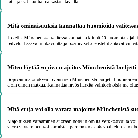
jotta jaksat nauttia matkastasi täysillä.
Mitä ominaisuuksia kannattaa huomioida valitessa
Hotellia Münchenissä valitessa kannattaa kiinnittää huomiota sijaint
palvelut lisäävät mukavuutta ja positiiviset arvostelut antavat viitteit
Miten löytää sopiva majoitus Münchenistä budjett
Sopivan majoituksen löytäminen Münchenistä budjetti huomioiden on 
ajoin ennen matkaa. Kannattaa myös harkita vaihtoehtoisia majoitus
Mitä etuja voi olla varata majoitus Münchenistä suo
Majoituksen varaaminen suoraan hotellin omilta verkkosivuilta voi t
suora varaaminen voi varmistaa paremman asiakaspalvelun ja mahd