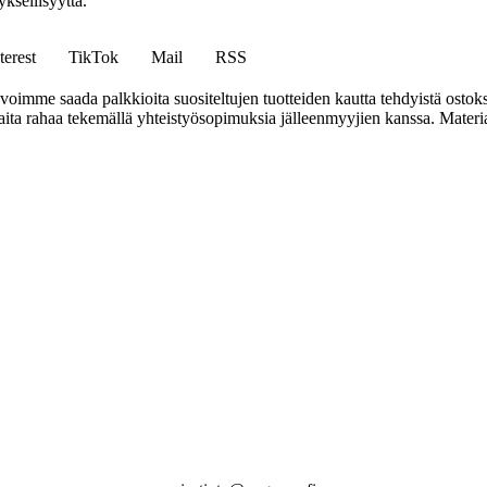
ksellisyyttä.
terest
TikTok
Mail
RSS
mme saada palkkioita suositeltujen tuotteiden kautta tehdyistä ostoks
a rahaa tekemällä yhteistyösopimuksia jälleenmyyjien kanssa. Materiaal