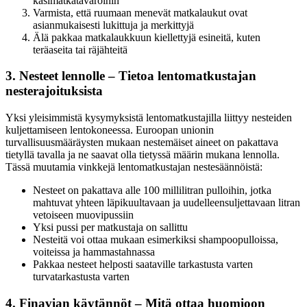
käsimatkatavaroihin
Varmista, että ruumaan menevät matkalaukut ovat
asianmukaisesti lukittuja ja merkittyjä
Älä pakkaa matkalaukkuun kiellettyjä esineitä, kuten
teräaseita tai räjähteitä
3. Nesteet lennolle – Tietoa lentomatkustajan
nesterajoituksista
Yksi yleisimmistä kysymyksistä lentomatkustajilla liittyy nesteiden
kuljettamiseen lentokoneessa. Euroopan unionin
turvallisuusmääräysten mukaan nestemäiset aineet on pakattava
tietyllä tavalla ja ne saavat olla tietyssä määrin mukana lennolla.
Tässä muutamia vinkkejä lentomatkustajan nestesäännöistä:
Nesteet on pakattava alle 100 millilitran pulloihin, jotka
mahtuvat yhteen läpikuultavaan ja uudelleensuljettavaan litran
vetoiseen muovipussiin
Yksi pussi per matkustaja on sallittu
Nesteitä voi ottaa mukaan esimerkiksi shampoopulloissa,
voiteissa ja hammastahnassa
Pakkaa nesteet helposti saataville tarkastusta varten
turvatarkastusta varten
4. Finavian käytännöt – Mitä ottaa huomioon