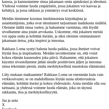
kanssa, ja kannustamme sinua jakamaan omia ajatuksiasi ja ideoitasi.
Yhdessä voimme luoda ympäristön, jossa jokainen voi kasvaa ja
kehittyä, ja jossa rakkaus ja ymmärrys ovat keskiössä.
Meidän tiimimme koostuu intohimoisista kirjoittajista ja
asiantuntijoista, jotka ovat sitoutuneet tarjoamaan laadukasta sisältöä.
Olemme täällä sinua varten, ja haluamme varmistaa, että löydät
sivuiltamme aina jotain arvokasta. Uskomme, että jokainen meistä
voi oppia uutta ja kehittää itseään, ja siksi olemme omistautuneet
jakamaan tietoa, joka inspiroi ja innostaa.
Rakkaus Loma syntyi halusta luoda paikka, jossa ihmiset voivat
löytää iloa ja inspiraatiota. Meidän tavoitteemme on, että voisit
kokea elämän kauneuden joka päivä. Haluamme, että jokainen
käyntisi sivustollamme jättää sinulle positiivisen jäljen ja innostaa
sinua tekemään pieniä, mutta merkityksellisiä muutoksia elämässäsi.
Liity mukaan matkaamme! Rakkaus Loma on enemmän kuin vain
verkkosivusto; se on mahdollisuus löytää uusia ulottuvuuksia
elämään, kehittää itseäsi ja kokea yhdessäolo. Anna meidän olla osa
tarinaasi, ja yhdessä voimme luoda elämän, joka on täynnä
rakkautta, iloa ja merkityksellisyyttä.
Jaa ja auta
X