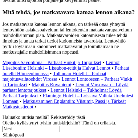
tavarat tulisi sijoittaa pohjalle ja kevyemmät päälle.
Mitä tehdä, jos matkatavara katoaa lennon aikana?
Jos matkatavara katoaa lennon aikana, on tärkeää ottaa yhteyttä
lentoyhtiön asiakaspalveluun tai lentokentän matkatavarapalveluun
mahdollisimman pian. Matkatavaroiden katoamisesta tulee tehdä
ilmoitus ja antaa tarkat tiedot kadonneista tavaroista. Lentoyhtiö
pyrkii löytämään kadonneet matkatavarat ja toimittamaan ne
matkustajalle mahdollisimman nopeasti.
Majoitus Savonlinna – Parhaat Vinkit ja Tarjoukset
•
Lennot
Lissaboniin: Helsinki – Lissabon-reitit ja Halvat Lennot
•
Parhaat
hotellit Hämeenlinnassa
•
Tallinnan Hotellit – Parhaat
majoitusvaihtoehdot Virossa
•
Lennot Lontooseen – Parhaat Vinkit
ja Tarjoukset
•
Majoitus Rovaniemi
•
Lennot Varsovaan – Löydä
parhaat lentotarjoukset
•
Lennot Helsinki – Tukholma: Löydä
Parhaat Tarjoukset
•
Flamingo Hotelli – Loistava Valinta Unelmiesi
Lomaan
•
Matkustaminen Englantiin: Viisumit, Passi ja Tärkeät
Matkustustiedot
•
Haluatko uutisia meiltä? Rekisteröidy tästä
Oletko kyllästynyt tylsiin uutiskirjeisiin? Tämä on erilaista.
Sähköposti