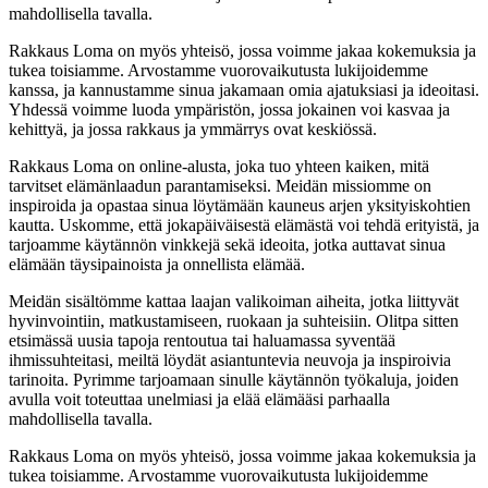
mahdollisella tavalla.
Rakkaus Loma on myös yhteisö, jossa voimme jakaa kokemuksia ja
tukea toisiamme. Arvostamme vuorovaikutusta lukijoidemme
kanssa, ja kannustamme sinua jakamaan omia ajatuksiasi ja ideoitasi.
Yhdessä voimme luoda ympäristön, jossa jokainen voi kasvaa ja
kehittyä, ja jossa rakkaus ja ymmärrys ovat keskiössä.
Rakkaus Loma on online-alusta, joka tuo yhteen kaiken, mitä
tarvitset elämänlaadun parantamiseksi. Meidän missiomme on
inspiroida ja opastaa sinua löytämään kauneus arjen yksityiskohtien
kautta. Uskomme, että jokapäiväisestä elämästä voi tehdä erityistä, ja
tarjoamme käytännön vinkkejä sekä ideoita, jotka auttavat sinua
elämään täysipainoista ja onnellista elämää.
Meidän sisältömme kattaa laajan valikoiman aiheita, jotka liittyvät
hyvinvointiin, matkustamiseen, ruokaan ja suhteisiin. Olitpa sitten
etsimässä uusia tapoja rentoutua tai haluamassa syventää
ihmissuhteitasi, meiltä löydät asiantuntevia neuvoja ja inspiroivia
tarinoita. Pyrimme tarjoamaan sinulle käytännön työkaluja, joiden
avulla voit toteuttaa unelmiasi ja elää elämääsi parhaalla
mahdollisella tavalla.
Rakkaus Loma on myös yhteisö, jossa voimme jakaa kokemuksia ja
tukea toisiamme. Arvostamme vuorovaikutusta lukijoidemme