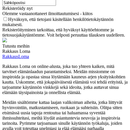
Rekisteröidy nyt
Olemme vastaanottaneet ilmoittautumisesi - kiitos
Hyväksyn, että tietojani käsitellään henkilötietokäytännön
mukaisesti.
Rekisteröityminen tarkoittaa, että hyväksyt käyttöehtomme ja
tietosuojakäytäntömme. Voit helposti peruuttaa tilauksen uudelleen.
Tutustu meihin
Rakkaus Loma
RakkausLoma
Rakkaus Loma on online-alusta, joka tuo yhteen kaiken, mitä
tarvitset elämänlaadun parantamiseksi. Meidän missiomme on
inspiroida ja opastaa sinua löytämään kauneus arjen yksityiskohtien
kautta. Uskomme, että jokapäiväisestä elämästä voi tehdä erityistä, ja
tarjoamme käytännön vinkkejä sekä ideoita, jotka auttavat sinua
elämään täysipainoista ja onnellista elämää.
Meidän sisältömme kattaa laajan valikoiman aiheita, jotka liittyvät
hyvinvointiin, matkustamiseen, ruokaan ja suhteisiin. Olitpa sitten
etsimässä uusia tapoja rentoutua tai haluamassa syventää
ihmissuhteitasi, meiltä löydät asiantuntevia neuvoja ja inspiroivia
tarinoita. Pyrimme tarjoamaan sinulle käytännön työkaluja, joiden
avulla voit toteuttaa unelmiasi ja elää elämääsi parhaalla