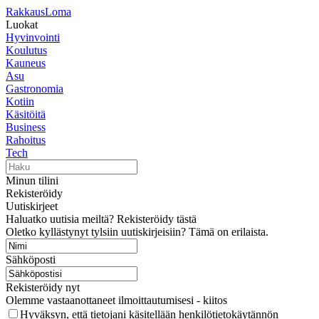
RakkausLoma
Luokat
Hyvinvointi
Koulutus
Kauneus
Asu
Gastronomia
Kotiin
Käsitöitä
Business
Rahoitus
Tech
Minun tilini
Rekisteröidy
Uutiskirjeet
Haluatko uutisia meiltä? Rekisteröidy tästä
Oletko kyllästynyt tylsiin uutiskirjeisiin? Tämä on erilaista.
Sähköposti
Rekisteröidy nyt
Olemme vastaanottaneet ilmoittautumisesi - kiitos
Hyväksyn, että tietojani käsitellään henkilötietokäytännön