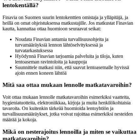
lentokentällä?
Finavia on Suomen suurin lentokenttien omistaja ja ylläpitäjä, ja
heillä on omat ohjeistuksensa matkustajille. Jos matkustat Finavian
kautta, kannattaa ottaa huomioon seuraavat seikat:
Noudata Finavian antamia turvallisuusohjeita ja
turvamääräyksiä lennon lähtöselvityksessä ja
turvatarkastuksessa
Hyödynnä Finavian tarjoamia palveluita ja tiloja, kuten
lentoaseman ravintoloita ja kauppoja
Suunnittele matkasi niin, että saavut lentoasemalle hyvissä
ajoin ennen koneen lähtöä
Mitä saa ottaa mukaan lennolle matkatavaroihin?
Voit ottaa mukaan lennolle matkatavaroihin esimerkiksi vaatteita,
hygieniatuotteita, elektroniikkaa, kirjoja ja muita henkilökohtaisia
tavaroita. On kuitenkin tärkeää huomioida lentoyhtiön ja
turvallisuusmääräykset, jotka voivat rajoittaa esimerkiksi nesteiden
määrää ja kokoja.
Mikä on nesterajoitus lennoilla ja miten se vaikuttaa
matkatavaroihin?