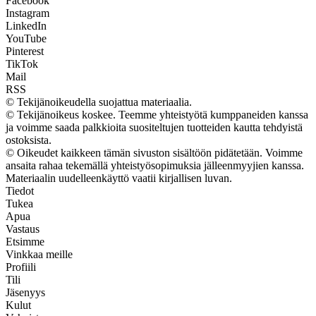
Facebook
Instagram
LinkedIn
YouTube
Pinterest
TikTok
Mail
RSS
© Tekijänoikeudella suojattua materiaalia.
© Tekijänoikeus koskee. Teemme yhteistyötä kumppaneiden kanssa
ja voimme saada palkkioita suositeltujen tuotteiden kautta tehdyistä
ostoksista.
© Oikeudet kaikkeen tämän sivuston sisältöön pidätetään. Voimme
ansaita rahaa tekemällä yhteistyösopimuksia jälleenmyyjien kanssa.
Materiaalin uudelleenkäyttö vaatii kirjallisen luvan.
Tiedot
Tukea
Apua
Vastaus
Etsimme
Vinkkaa meille
Profiili
Tili
Jäsenyys
Kulut