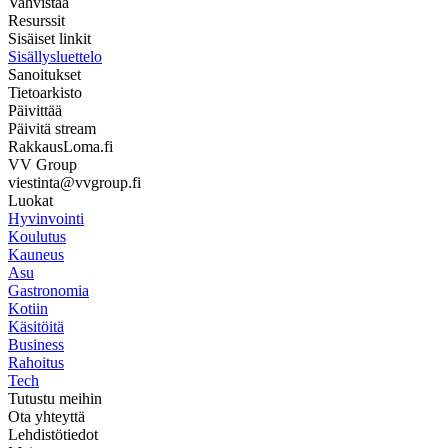
Vahvistaa
Resurssit
Sisäiset linkit
Sisällysluettelo
Sanoitukset
Tietoarkisto
Päivittää
Päivitä stream
RakkausLoma.fi
VV Group
viestinta@vvgroup.fi
Luokat
Hyvinvointi
Koulutus
Kauneus
Asu
Gastronomia
Kotiin
Käsitöitä
Business
Rahoitus
Tech
Tutustu meihin
Ota yhteyttä
Lehdistötiedot