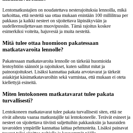
Lentomatkustajien on noudatettava nesterajoituksia lennoilla, mikä
tarkoittaa, että nesteitä saa ottaa mukaan enintään 100 millilitraa per
pakkaus ja kaikki nesteet on sijoitettava läpinäkyvään ja
uudelleensuljettavaan muovipussiin. Tämä rajoitus koskee
esimerkiksi voiteita, hajuvesiä ja muita nesteitä.
Mitä tulee ottaa huomioon pakatessaan
matkatavaroita lennolle?
Pakatessaan matkatavaroita lennolle on tärkeää huomioida
lentoyhtiön säännöt ja rajoitukset, kuten sallitut mitat ja
painorajoitukset. Lisäksi kannattaa pakata arvotavarat ja tärkeät
asiakirjat käsimatkatavaroihin sekä varmistaa, että mukaan ei oteta
kiellettyjä esineitä.
Miten lentokoneen matkatavarat tulee pakata
turvallisesti?
Lentokoneen matkatavarat tulee pakata turvallisesti siten, että ne
eivät aiheuta vaaraa matkustajille tai lentokoneelle. Terävät esineet ja
nesteet on sijoitettava tiiviisti suljettuihin pakkauksiin ja hauraiden
tavaroiden ympärille kannattaa laittaa pehmusteita. Lisäksi painavat