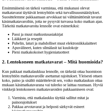
Ensimmäisenä on tärkeä varmistaa, että mukanasi olevat
matkatavarat täyttävät lentoyhtiön sekä turvallisuusmääräykset.
Suosittelemme pakkaamaan arvokkaat tai välttämättömät tavarat
käsimatkatavaroihin, jotta ne pysyvät turvassa koko matkan ajan.
Tärkeitä matkatavaroita lennolle ovat esimerkiksi:
Passi ja muut matkustusasiakirjat
Lääkkeet ja reseptit
Puhelin, laturi ja mahdolliset muut elektroniikkalaitteet
Apuvälineet, kuten silmälasit tai kuulokoje
Pieni matkakokoiset hygieniatuotteet
2. Lentokoneen matkatavarat – Mitä huomioida?
Kun pakkaat matkalaukkua lennolle, on tärkeää ottaa huomioon
lentoyhtiön matkatavaroille asettamat rajoitukset. Yleisesti ottaen
koko, paino ja sisältö määrittelevät sen, voiko matkalaukun ottaa
mukaan käsimatkatavarana vai tuleeko se laittaa ruumaan. Hyviä
vinkkejä lentokoneen matkatavaroiden pakkaamiseen ovat:
Varmista, että matkalaukku täyttää sallitut mitat ja
painorajoitukset
Pakkaa arvotavarat ja helposti särkyvät esineet