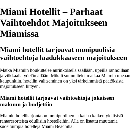
Miami Hotellit – Parhaat
Vaihtoehdot Majoitukseen
Miamissa
Miami hotellit tarjoavat monipuolisia
vaihtoehtoja laadukkaaseen majoitukseen
Matka Miamiin houkuttelee aurinkoisella säällään, upeilla rannoillaan
ja vilkkaalla yöelämällään. Mikäli suunnittelet matkaa Miamin upeaan
kaupunkiin, hotellin valitseminen on yksi tärkeimmistä päätöksistä
majoitukseen liittyen.
Miami hotellit tarjoavat vaihtoehtoja jokaiseen
makuun ja budjettiin
Miamin hotellitarjonta on monipuolinen ja kattaa kaiken ylellisistä
rantaresorteista edullisiin hostelleihin. Alla on listattu muutamia
suosituimpia hotelleja Miami Beachilla: