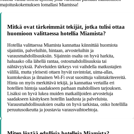
majoituskokemuksen lomallasi Miamissa!
Mitkä ovat tärkeimmät tekijät, jotka tulisi ottaa
huomioon valittaessa hotellia Miamista?
Hotellia valittaessa Miamista kannattaa kiinnittää huomiota
sijaintiin, palveluihin, hintaan, arvosteluihin ja
varausmahdollisuuksiin. Sijainnin osalta on hyvä harkita,
haluaako olla lähellä rantaa, ostosmahdollisuuksia tai
nähtävyyksiä. Palveluiden tärkeys voi vaihdella matkustajien
välillä, mutta yleisesti ottaen hyvät ravintolat, uima-allas,
kuntokeskus ja ilmainen Wi-Fi ovat suosittuja valintakriteereitä.
Hinta on myös merkittävä tekijä, ja kannattaa vertailla eri
hotellien hintoja saadakseen parhaan mahdollisen tarjouksen.
Lisäksi on hyvä lukea muiden matkailijoiden arvosteluja
saadakseen käsityksen hotellin laadusta ja palveluista.
Varausmahdollisuuksien osalta on hyvä tarkistaa, onko hotellilla
peruutusoikeutta ja joustavia varausvaihtoehtoja.
Miten löytää edullisia hotelleja Miamista?