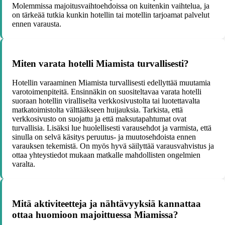
Molemmissa majoitusvaihtoehdoissa on kuitenkin vaihtelua, ja
on tärkeää tutkia kunkin hotellin tai motellin tarjoamat palvelut
ennen varausta.
Miten varata hotelli Miamista turvallisesti?
Hotellin varaaminen Miamista turvallisesti edellyttää muutamia
varotoimenpiteitä. Ensinnäkin on suositeltavaa varata hotelli
suoraan hotellin viralliselta verkkosivustolta tai luotettavalta
matkatoimistolta välttääkseen huijauksia. Tarkista, että
verkkosivusto on suojattu ja että maksutapahtumat ovat
turvallisia. Lisäksi lue huolellisesti varausehdot ja varmista, että
sinulla on selvä käsitys peruutus- ja muutosehdoista ennen
varauksen tekemistä. On myös hyvä säilyttää varausvahvistus ja
ottaa yhteystiedot mukaan matkalle mahdollisten ongelmien
varalta.
Mitä aktiviteetteja ja nähtävyyksiä kannattaa
ottaa huomioon majoittuessa Miamissa?