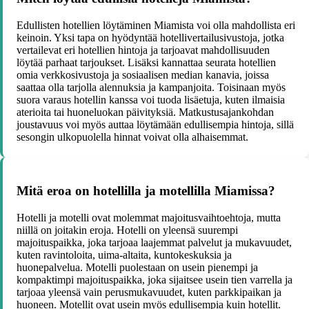
Edullisten hotellien löytäminen Miamista voi olla mahdollista eri
keinoin. Yksi tapa on hyödyntää hotellivertailusivustoja, jotka
vertailevat eri hotellien hintoja ja tarjoavat mahdollisuuden
löytää parhaat tarjoukset. Lisäksi kannattaa seurata hotellien
omia verkkosivustoja ja sosiaalisen median kanavia, joissa
saattaa olla tarjolla alennuksia ja kampanjoita. Toisinaan myös
suora varaus hotellin kanssa voi tuoda lisäetuja, kuten ilmaisia
aterioita tai huoneluokan päivityksiä. Matkustusajankohdan
joustavuus voi myös auttaa löytämään edullisempia hintoja, sillä
sesongin ulkopuolella hinnat voivat olla alhaisemmat.
Mitä eroa on hotellilla ja motellilla Miamissa?
Hotelli ja motelli ovat molemmat majoitusvaihtoehtoja, mutta
niillä on joitakin eroja. Hotelli on yleensä suurempi
majoituspaikka, joka tarjoaa laajemmat palvelut ja mukavuudet,
kuten ravintoloita, uima-altaita, kuntokeskuksia ja
huonepalvelua. Motelli puolestaan on usein pienempi ja
kompaktimpi majoituspaikka, joka sijaitsee usein tien varrella ja
tarjoaa yleensä vain perusmukavuudet, kuten parkkipaikan ja
huoneen. Motellit ovat usein myös edullisempia kuin hotellit.