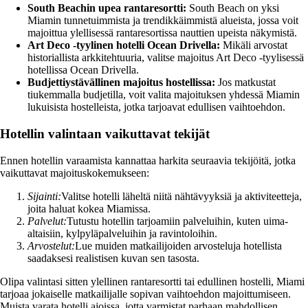
South Beachin upea rantaresortti:
South Beach on yksi
Miamin tunnetuimmista ja trendikkäimmistä alueista, jossa voit
majoittua ylellisessä rantaresortissa nauttien upeista näkymistä.
Art Deco -tyylinen hotelli Ocean Drivella:
Mikäli arvostat
historiallista arkkitehtuuria, valitse majoitus Art Deco -tyylisessä
hotellissa Ocean Drivella.
Budjettiystävällinen majoitus hostellissa:
Jos matkustat
tiukemmalla budjetilla, voit valita majoituksen yhdessä Miamin
lukuisista hostelleista, jotka tarjoavat edullisen vaihtoehdon.
Hotellin valintaan vaikuttavat tekijät
Ennen hotellin varaamista kannattaa harkita seuraavia tekijöitä, jotka
vaikuttavat majoituskokemukseen:
Sijainti:
Valitse hotelli läheltä niitä nähtävyyksiä ja aktiviteetteja,
joita haluat kokea Miamissa.
Palvelut:
Tutustu hotellin tarjoamiin palveluihin, kuten uima-
altaisiin, kylpyläpalveluihin ja ravintoloihin.
Arvostelut:
Lue muiden matkailijoiden arvosteluja hotellista
saadaksesi realistisen kuvan sen tasosta.
Olipa valintasi sitten ylellinen rantaresortti tai edullinen hostelli, Miami
tarjoaa jokaiselle matkailijalle sopivan vaihtoehdon majoittumiseen.
Muista varata hotelli ajoissa, jotta varmistat parhaan mahdollisen