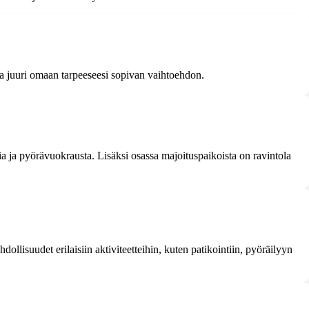
ta juuri omaan tarpeeseesi sopivan vaihtoehdon.
ia ja pyörävuokrausta. Lisäksi osassa majoituspaikoista on ravintola
dollisuudet erilaisiin aktiviteetteihin, kuten patikointiin, pyöräilyyn