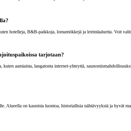
lla?
ten hotelleja, B&B-paikkoja, lomamökkejä ja leirintäalueita. Voit vali
majoituspaikoissa tarjotaan?
ta, kuten aamiaista, langatonta internet-yhteyttä, saunomismahdollisuuks
e. Alueella on kaunista luontoa, historiallisia nähtävyyksiä ja hyvät mah