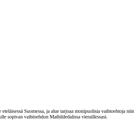
eteläisessä Suomessa, ja alue tarjoaa monipuolisia vaihtoehtoja niin
ulle sopivan vaihtoehdon Mathildedalissa vieraillessasi.