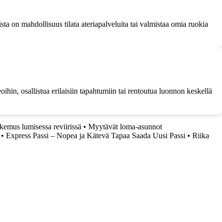
ista on mahdollisuus tilata ateriapalveluita tai valmistaa omia ruokia
oihin, osallistua erilaisiin tapahtumiin tai rentoutua luonnon keskellä
emus lumisessa reviirissä
•
Myytävät loma-asunnot
•
Express Passi – Nopea ja Kätevä Tapaa Saada Uusi Passi
•
Riika