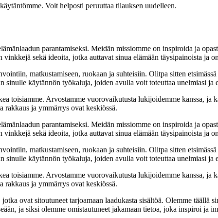
akäytäntömme. Voit helposti peruuttaa tilauksen uudelleen.
t elämänlaadun parantamiseksi. Meidän missiomme on inspiroida ja opas
 vinkkejä sekä ideoita, jotka auttavat sinua elämään täysipainoista ja on
nvointiin, matkustamiseen, ruokaan ja suhteisiin. Olitpa sitten etsimässä
 sinulle käytännön työkaluja, joiden avulla voit toteuttaa unelmiasi ja e
ea toisiamme. Arvostamme vuorovaikutusta lukijoidemme kanssa, ja ka
sa rakkaus ja ymmärrys ovat keskiössä.
t elämänlaadun parantamiseksi. Meidän missiomme on inspiroida ja opas
 vinkkejä sekä ideoita, jotka auttavat sinua elämään täysipainoista ja on
nvointiin, matkustamiseen, ruokaan ja suhteisiin. Olitpa sitten etsimässä
 sinulle käytännön työkaluja, joiden avulla voit toteuttaa unelmiasi ja e
ea toisiamme. Arvostamme vuorovaikutusta lukijoidemme kanssa, ja ka
sa rakkaus ja ymmärrys ovat keskiössä.
a, jotka ovat sitoutuneet tarjoamaan laadukasta sisältöä. Olemme täällä s
eään, ja siksi olemme omistautuneet jakamaan tietoa, joka inspiroi ja in