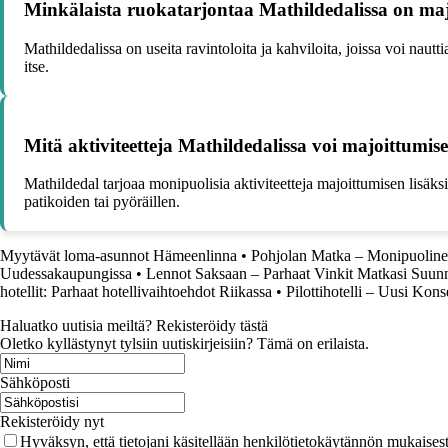
Minkälaista ruokatarjontaa Mathildedalissa on maj
Mathildedalissa on useita ravintoloita ja kahviloita, joissa voi nautt
itse.
Mitä aktiviteetteja Mathildedalissa voi majoittumise
Mathildedal tarjoaa monipuolisia aktiviteetteja majoittumisen lisäksi.
patikoiden tai pyöräillen.
Myytävät loma-asunnot Hämeenlinna
•
Pohjolan Matka – Monipuolinen 
Uudessakaupungissa
•
Lennot Saksaan – Parhaat Vinkit Matkasi Suunn
hotellit: Parhaat hotellivaihtoehdot Riikassa
•
Pilottihotelli – Uusi Kons
Haluatko uutisia meiltä? Rekisteröidy tästä
Oletko kyllästynyt tylsiin uutiskirjeisiin? Tämä on erilaista.
Sähköposti
Rekisteröidy nyt
Hyväksyn, että tietojani käsitellään henkilötietokäytännön mukaisest