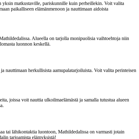
in yksin matkustaville, pariskunnille kuin perheillekin. Voit valita
stumaan paikalliseen elämänmenoon ja nauttimaan aidoista
thildedalissa. Alueella on tarjolla monipuolisia vaihtoehtoja niin
a lomasta luonnon keskellä.
 nauttimaan herkullisista aamupalatarjoiluista. Voit valita perinteisen
ueita, joissa voit nauttia ulkoilmaelämästä ja samalla tutustua alueen
sa.
maa tai lähikontaktia luontoon, Mathildedalissa on varmasti jotain
dalin tarjoamista elämyksistä!