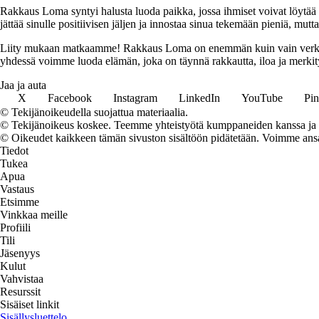
Rakkaus Loma syntyi halusta luoda paikka, jossa ihmiset voivat löytää 
jättää sinulle positiivisen jäljen ja innostaa sinua tekemään pieniä, mut
Liity mukaan matkaamme! Rakkaus Loma on enemmän kuin vain verkkosivu
yhdessä voimme luoda elämän, joka on täynnä rakkautta, iloa ja merkity
Jaa ja auta
X
Facebook
Instagram
LinkedIn
YouTube
Pin
© Tekijänoikeudella suojattua materiaalia.
© Tekijänoikeus koskee. Teemme yhteistyötä kumppaneiden kanssa ja voi
© Oikeudet kaikkeen tämän sivuston sisältöön pidätetään. Voimme ansait
Tiedot
Tukea
Apua
Vastaus
Etsimme
Vinkkaa meille
Profiili
Tili
Jäsenyys
Kulut
Vahvistaa
Resurssit
Sisäiset linkit
Sisällysluettelo