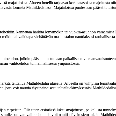
ävistä majataloista. Alueen hotellit tarjoavat korkeatasoista majoitusta ni
outtavasta lomasta Mathildedalissa. Majataloissa puolestaan pääset tutu
tohetkiin, kannattaa harkita lomamökin tai vuokra-asunnon varaamista Ma
van mökin tai vaikkapa viehättävän maalaistalon nauttiaksesi rauhallisest
htoehdon, jolloin pääset tutustumaan paikalliseen vieraanvaraisuuteen ja
mman vaihtoehdon tunnelmallisessa ympäristössä.
rkita telttailua Mathildedalin alueella. Alueella on viihtyisiä leirintäal
t, jotta voit nauttia täysipainoisesti telttailuelämyksestäsi Mathildedalis
jan tarpeisiin. Olit sitten etsimässä luksusmajoitusta, paikallista tunnel
uri sinulle sopivan vaihtoehdon ja voit nauttia täysin siemauksin Mathilde