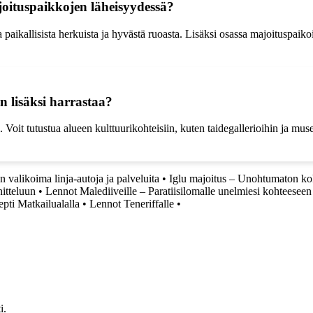
oituspaikkojen läheisyydessä?
ia paikallisista herkuista ja hyvästä ruoasta. Lisäksi osassa majoituspaiko
n lisäksi harrastaa?
 Voit tutustua alueen kulttuurikohteisiin, kuten taidegallerioihin ja muse
valikoima linja-autoja ja palveluita
•
Iglu majoitus – Unohtumaton kok
itteluun
•
Lennot Malediiveille – Paratiisilomalle unelmiesi kohteeseen
epti Matkailualalla
•
Lennot Teneriffalle
•
i.