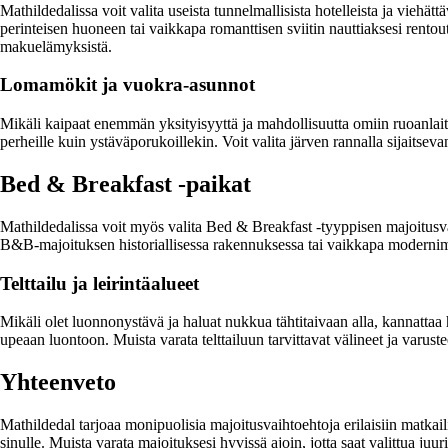
Mathildedalissa voit valita useista tunnelmallisista hotelleista ja viehätt
perinteisen huoneen tai vaikkapa romanttisen sviitin nauttiaksesi rent
makuelämyksistä.
Lomamökit ja vuokra-asunnot
Mikäli kaipaat enemmän yksityisyyttä ja mahdollisuutta omiin ruoanlait
perheille kuin ystäväporukoillekin. Voit valita järven rannalla sijaitse
Bed & Breakfast -paikat
Mathildedalissa voit myös valita Bed & Breakfast -tyyppisen majoitusvai
B&B-majoituksen historiallisessa rakennuksessa tai vaikkapa moderni
Telttailu ja leirintäalueet
Mikäli olet luonnonystävä ja haluat nukkua tähtitaivaan alla, kannattaa ha
upeaan luontoon. Muista varata telttailuun tarvittavat välineet ja varustee
Yhteenveto
Mathildedal tarjoaa monipuolisia majoitusvaihtoehtoja erilaisiin matkaili
sinulle. Muista varata majoituksesi hyvissä ajoin, jotta saat valittua ju