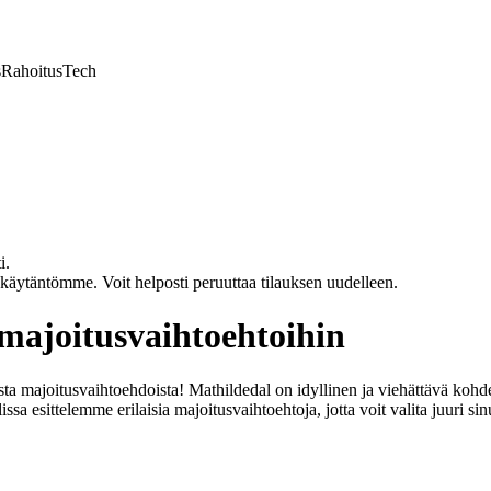
s
Rahoitus
Tech
i.
akäytäntömme. Voit helposti peruuttaa tilauksen uudelleen.
majoitusvaihtoehtoihin
a majoitusvaihtoehdoista! Mathildedal on idyllinen ja viehättävä kohde 
a esittelemme erilaisia majoitusvaihtoehtoja, jotta voit valita juuri sin