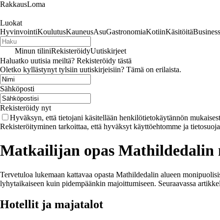
RakkausLoma
Luokat
Hyvinvointi
Koulutus
Kauneus
Asu
Gastronomia
Kotiin
Käsitöitä
Busines
Minun tilini
Rekisteröidy
Uutiskirjeet
Haluatko uutisia meiltä? Rekisteröidy tästä
Oletko kyllästynyt tylsiin uutiskirjeisiin? Tämä on erilaista.
Sähköposti
Rekisteröidy nyt
Hyväksyn, että tietojani käsitellään henkilötietokäytännön mukaisest
Rekisteröityminen tarkoittaa, että hyväksyt käyttöehtomme ja tietosuoj
Matkailijan opas Mathildedalin 
Tervetuloa lukemaan kattavaa opasta Mathildedalin alueen monipuolisist
lyhytaikaiseen kuin pidempäänkin majoittumiseen. Seuraavassa artikkeliss
Hotellit ja majatalot