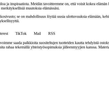
iloa ja inspiraatiota. Meidän tavoitteemme on, että voisit kokea elämä
ta merkityksellisiä muutoksia elämässäsi.
sto; se on mahdollisuus löytää uusia ulottuvuuksia elämään, kehittää
ksellisyyttä.
terest
TikTok
Mail
RSS
mme saada palkkioita suositeltujen tuotteiden kautta tehdyistä ostoks
a rahaa tekemällä yhteistyösopimuksia jälleenmyyjien kanssa. Materiaal