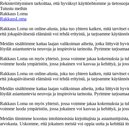
Rekisteröityminen tarkoittaa, että hyväksyt käyttöehtomme ja tietosuoj
Tutustu meihin
Rakkaus Loma
RakkausLoma
Rakkaus Loma on online-alusta, joka tuo yhteen kaiken, mitä tarvitse
että jokapäiväisestä elämästä voi tehdä erityistä, ja tarjoamme käytännön
Meidän sisältömme kattaa laajan valikoiman aiheita, jotka liittyvät hyvi
löydät asiantuntevia neuvoja ja inspiroivia tarinoita. Pyrimme tarjoamaan
Rakkaus Loma on myös yhteisö, jossa voimme jakaa kokemuksia ja tuk
voimme luoda ympäristön, jossa jokainen voi kasvaa ja kehittyä, ja jos
Rakkaus Loma on online-alusta, joka tuo yhteen kaiken, mitä tarvitse
että jokapäiväisestä elämästä voi tehdä erityistä, ja tarjoamme käytännön
Meidän sisältömme kattaa laajan valikoiman aiheita, jotka liittyvät hyvi
löydät asiantuntevia neuvoja ja inspiroivia tarinoita. Pyrimme tarjoamaan
Rakkaus Loma on myös yhteisö, jossa voimme jakaa kokemuksia ja tuk
voimme luoda ympäristön, jossa jokainen voi kasvaa ja kehittyä, ja jos
Meidän tiimimme koostuu intohimoisista kirjoittajista ja asiantuntijoist
arvokasta. Uskomme, että jokainen meistä voi oppia uutta ja kehittää its