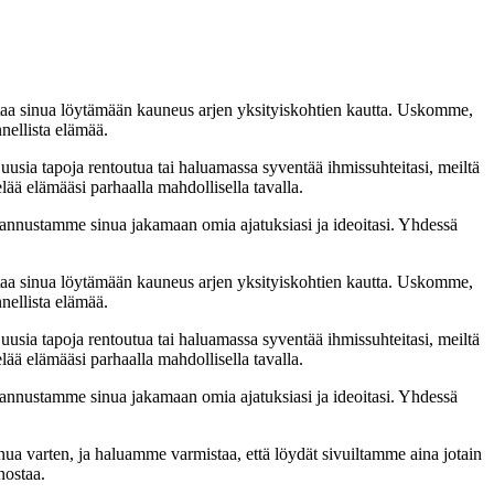
taa sinua löytämään kauneus arjen yksityiskohtien kautta. Uskomme,
nellista elämää.
 uusia tapoja rentoutua tai haluamassa syventää ihmissuhteitasi, meiltä
lää elämääsi parhaalla mahdollisella tavalla.
nnustamme sinua jakamaan omia ajatuksiasi ja ideoitasi. Yhdessä
taa sinua löytämään kauneus arjen yksityiskohtien kautta. Uskomme,
nellista elämää.
 uusia tapoja rentoutua tai haluamassa syventää ihmissuhteitasi, meiltä
lää elämääsi parhaalla mahdollisella tavalla.
nnustamme sinua jakamaan omia ajatuksiasi ja ideoitasi. Yhdessä
inua varten, ja haluamme varmistaa, että löydät sivuiltamme aina jotain
nostaa.