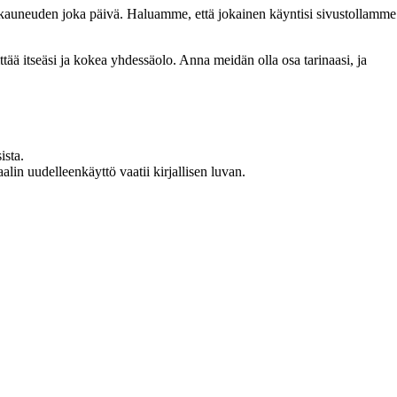
n kauneuden joka päivä. Haluamme, että jokainen käyntisi sivustollamme
 itseäsi ja kokea yhdessäolo. Anna meidän olla osa tarinaasi, ja
ista.
in uudelleenkäyttö vaatii kirjallisen luvan.