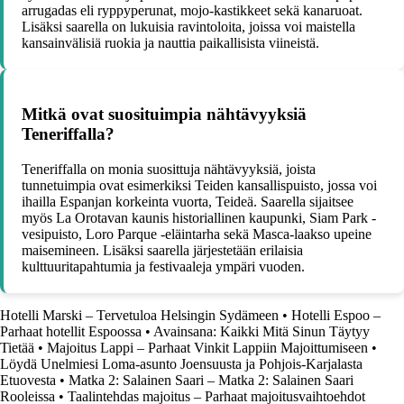
arrugadas eli ryppyperunat, mojo-kastikkeet sekä kanaruoat.
Lisäksi saarella on lukuisia ravintoloita, joissa voi maistella
kansainvälisiä ruokia ja nauttia paikallisista viineistä.
Mitkä ovat suosituimpia nähtävyyksiä
Teneriffalla?
Teneriffalla on monia suosittuja nähtävyyksiä, joista
tunnetuimpia ovat esimerkiksi Teiden kansallispuisto, jossa voi
ihailla Espanjan korkeinta vuorta, Teideä. Saarella sijaitsee
myös La Orotavan kaunis historiallinen kaupunki, Siam Park -
vesipuisto, Loro Parque -eläintarha sekä Masca-laakso upeine
maisemineen. Lisäksi saarella järjestetään erilaisia
kulttuuritapahtumia ja festivaaleja ympäri vuoden.
Hotelli Marski – Tervetuloa Helsingin Sydämeen
•
Hotelli Espoo –
Parhaat hotellit Espoossa
•
Avainsana: Kaikki Mitä Sinun Täytyy
Tietää
•
Majoitus Lappi – Parhaat Vinkit Lappiin Majoittumiseen
•
Löydä Unelmiesi Loma-asunto Joensuusta ja Pohjois-Karjalasta
Etuovesta
•
Matka 2: Salainen Saari – Matka 2: Salainen Saari
Rooleissa
•
Taalintehdas majoitus – Parhaat majoitusvaihtoehdot