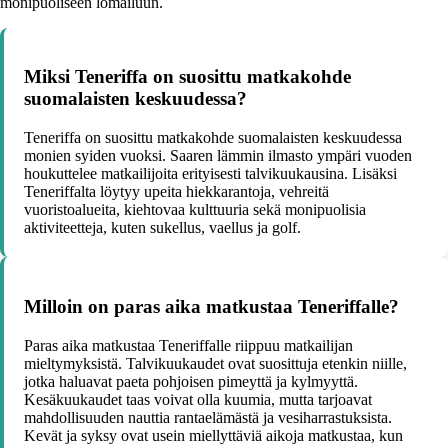
monipuoliseen lomailuun.
Miksi Teneriffa on suosittu matkakohde
suomalaisten keskuudessa?
Teneriffa on suosittu matkakohde suomalaisten keskuudessa
monien syiden vuoksi. Saaren lämmin ilmasto ympäri vuoden
houkuttelee matkailijoita erityisesti talvikuukausina. Lisäksi
Teneriffalta löytyy upeita hiekkarantoja, vehreitä
vuoristoalueita, kiehtovaa kulttuuria sekä monipuolisia
aktiviteetteja, kuten sukellus, vaellus ja golf.
Milloin on paras aika matkustaa Teneriffalle?
Paras aika matkustaa Teneriffalle riippuu matkailijan
mieltymyksistä. Talvikuukaudet ovat suosittuja etenkin niille,
jotka haluavat paeta pohjoisen pimeyttä ja kylmyyttä.
Kesäkuukaudet taas voivat olla kuumia, mutta tarjoavat
mahdollisuuden nauttia rantaelämästä ja vesiharrastuksista.
Kevät ja syksy ovat usein miellyttäviä aikoja matkustaa, kun