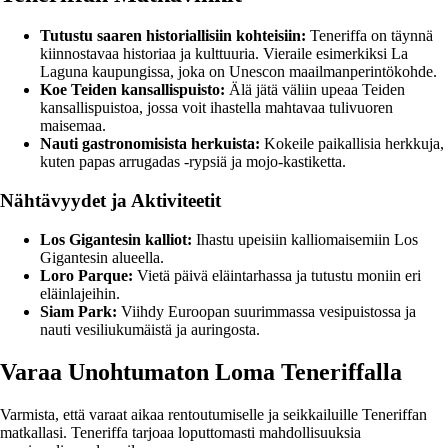
Tutustu saaren historiallisiin kohteisiin:
Teneriffa on täynnä
kiinnostavaa historiaa ja kulttuuria. Vieraile esimerkiksi La
Laguna kaupungissa, joka on Unescon maailmanperintökohde.
Koe Teiden kansallispuisto:
Älä jätä väliin upeaa Teiden
kansallispuistoa, jossa voit ihastella mahtavaa tulivuoren
maisemaa.
Nauti gastronomisista herkuista:
Kokeile paikallisia herkkuja,
kuten papas arrugadas -rypsiä ja mojo-kastiketta.
Nähtävyydet ja Aktiviteetit
Los Gigantesin kalliot:
Ihastu upeisiin kalliomaisemiin Los
Gigantesin alueella.
Loro Parque:
Vietä päivä eläintarhassa ja tutustu moniin eri
eläinlajeihin.
Siam Park:
Viihdy Euroopan suurimmassa vesipuistossa ja
nauti vesiliukumäistä ja auringosta.
Varaa Unohtumaton Loma Teneriffalla
Varmista, että varaat aikaa rentoutumiselle ja seikkailuille Teneriffan
matkallasi. Teneriffa tarjoaa loputtomasti mahdollisuuksia