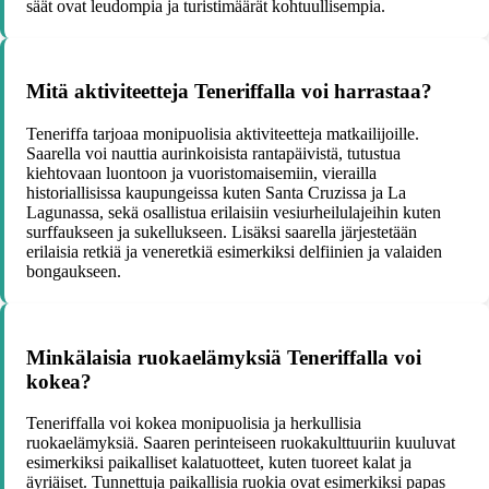
säät ovat leudompia ja turistimäärät kohtuullisempia.
Mitä aktiviteetteja Teneriffalla voi harrastaa?
Teneriffa tarjoaa monipuolisia aktiviteetteja matkailijoille.
Saarella voi nauttia aurinkoisista rantapäivistä, tutustua
kiehtovaan luontoon ja vuoristomaisemiin, vierailla
historiallisissa kaupungeissa kuten Santa Cruzissa ja La
Lagunassa, sekä osallistua erilaisiin vesiurheilulajeihin kuten
surffaukseen ja sukellukseen. Lisäksi saarella järjestetään
erilaisia retkiä ja veneretkiä esimerkiksi delfiinien ja valaiden
bongaukseen.
Minkälaisia ruokaelämyksiä Teneriffalla voi
kokea?
Teneriffalla voi kokea monipuolisia ja herkullisia
ruokaelämyksiä. Saaren perinteiseen ruokakulttuuriin kuuluvat
esimerkiksi paikalliset kalatuotteet, kuten tuoreet kalat ja
äyriäiset. Tunnettuja paikallisia ruokia ovat esimerkiksi papas