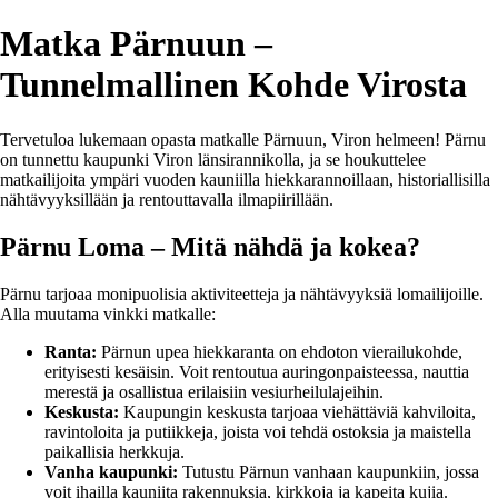
Matka Pärnuun –
Tunnelmallinen Kohde Virosta
Tervetuloa lukemaan opasta matkalle Pärnuun, Viron helmeen! Pärnu
on tunnettu kaupunki Viron länsirannikolla, ja se houkuttelee
matkailijoita ympäri vuoden kauniilla hiekkarannoillaan, historiallisilla
nähtävyyksillään ja rentouttavalla ilmapiirillään.
Pärnu Loma – Mitä nähdä ja kokea?
Pärnu tarjoaa monipuolisia aktiviteetteja ja nähtävyyksiä lomailijoille.
Alla muutama vinkki matkalle:
Ranta:
Pärnun upea hiekkaranta on ehdoton vierailukohde,
erityisesti kesäisin. Voit rentoutua auringonpaisteessa, nauttia
merestä ja osallistua erilaisiin vesiurheilulajeihin.
Keskusta:
Kaupungin keskusta tarjoaa viehättäviä kahviloita,
ravintoloita ja putiikkeja, joista voi tehdä ostoksia ja maistella
paikallisia herkkuja.
Vanha kaupunki:
Tutustu Pärnun vanhaan kaupunkiin, jossa
voit ihailla kauniita rakennuksia, kirkkoja ja kapeita kujia.