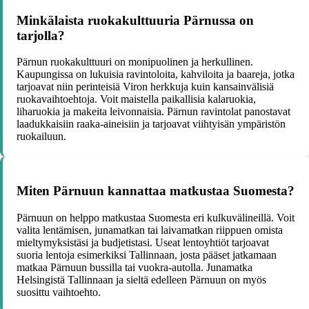
Minkälaista ruokakulttuuria Pärnussa on
tarjolla?
Pärnun ruokakulttuuri on monipuolinen ja herkullinen.
Kaupungissa on lukuisia ravintoloita, kahviloita ja baareja, jotka
tarjoavat niin perinteisiä Viron herkkuja kuin kansainvälisiä
ruokavaihtoehtoja. Voit maistella paikallisia kalaruokia,
liharuokia ja makeita leivonnaisia. Pärnun ravintolat panostavat
laadukkaisiin raaka-aineisiin ja tarjoavat viihtyisän ympäristön
ruokailuun.
Miten Pärnuun kannattaa matkustaa Suomesta?
Pärnuun on helppo matkustaa Suomesta eri kulkuvälineillä. Voit
valita lentämisen, junamatkan tai laivamatkan riippuen omista
mieltymyksistäsi ja budjetistasi. Useat lentoyhtiöt tarjoavat
suoria lentoja esimerkiksi Tallinnaan, josta pääset jatkamaan
matkaa Pärnuun bussilla tai vuokra-autolla. Junamatka
Helsingistä Tallinnaan ja sieltä edelleen Pärnuun on myös
suosittu vaihtoehto.