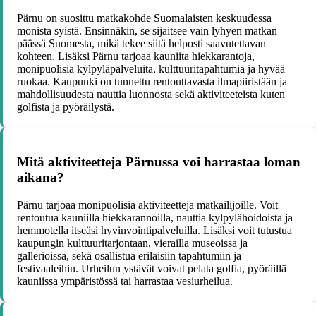
Pärnu on suosittu matkakohde Suomalaisten keskuudessa
monista syistä. Ensinnäkin, se sijaitsee vain lyhyen matkan
päässä Suomesta, mikä tekee siitä helposti saavutettavan
kohteen. Lisäksi Pärnu tarjoaa kauniita hiekkarantoja,
monipuolisia kylpyläpalveluita, kulttuuritapahtumia ja hyvää
ruokaa. Kaupunki on tunnettu rentouttavasta ilmapiiristään ja
mahdollisuudesta nauttia luonnosta sekä aktiviteeteista kuten
golfista ja pyöräilystä.
Mitä aktiviteetteja Pärnussa voi harrastaa loman
aikana?
Pärnu tarjoaa monipuolisia aktiviteetteja matkailijoille. Voit
rentoutua kauniilla hiekkarannoilla, nauttia kylpylähoidoista ja
hemmotella itseäsi hyvinvointipalveluilla. Lisäksi voit tutustua
kaupungin kulttuuritarjontaan, vierailla museoissa ja
gallerioissa, sekä osallistua erilaisiin tapahtumiin ja
festivaaleihin. Urheilun ystävät voivat pelata golfia, pyöräillä
kauniissa ympäristössä tai harrastaa vesiurheilua.