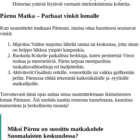
Historian ystävät löytävät varmasti mielenkiintoisia kohteita.
Pärnu Matka – Parhaat vinkit lomalle
Kun suunnittelet matkaasi Pärnuun, muista ottaa huomioon seuraavat
vinkit:
Majoitus:
Valitse majoitus läheltä rantaa tai keskustaa, jotta sinun
on helppo liikkua ympäri kaupunkia.
Ruokailu:
Kokeile paikallisia herkkuja, kuten perinteistä Viron
ruokaa ja mereneläviä. Pärnu tarjoaa monipuolisia
ruokailuvaihtoehtoja eri budjetteihin.
Aktiviteetit:
Osallistu retkille, veneretkille tai vaikka golfkentän
peliin. Pärnussa riittää tekemistä kaikenikäisille ja -tyylisille
matkailijoille.
Toivottavasti tämä opas auttaa sinua suunnittelemaan ikimuistoisen
loman Pärnuun. Älä unohda nauttia rennosta tunnelmasta, kauniista
maisemista ja herkullisesta ruoasta!
Miksi Pärnu on suosittu matkakohde
Suomalaisten keskuudessa?