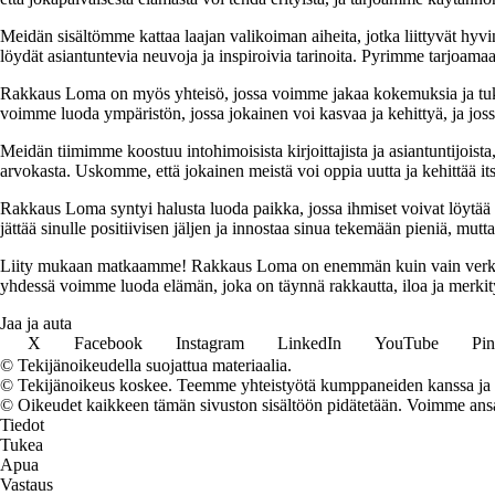
Meidän sisältömme kattaa laajan valikoiman aiheita, jotka liittyvät hyvi
löydät asiantuntevia neuvoja ja inspiroivia tarinoita. Pyrimme tarjoamaan
Rakkaus Loma on myös yhteisö, jossa voimme jakaa kokemuksia ja tuk
voimme luoda ympäristön, jossa jokainen voi kasvaa ja kehittyä, ja jos
Meidän tiimimme koostuu intohimoisista kirjoittajista ja asiantuntijoist
arvokasta. Uskomme, että jokainen meistä voi oppia uutta ja kehittää its
Rakkaus Loma syntyi halusta luoda paikka, jossa ihmiset voivat löytää 
jättää sinulle positiivisen jäljen ja innostaa sinua tekemään pieniä, mut
Liity mukaan matkaamme! Rakkaus Loma on enemmän kuin vain verkkosivu
yhdessä voimme luoda elämän, joka on täynnä rakkautta, iloa ja merkity
Jaa ja auta
X
Facebook
Instagram
LinkedIn
YouTube
Pin
© Tekijänoikeudella suojattua materiaalia.
© Tekijänoikeus koskee. Teemme yhteistyötä kumppaneiden kanssa ja voi
© Oikeudet kaikkeen tämän sivuston sisältöön pidätetään. Voimme ansait
Tiedot
Tukea
Apua
Vastaus