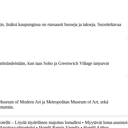
n, lisäksi kaupungissa on runsaasti busseja ja takseja. Suositeltavaa
susbrändeistään, kun taas Soho ja Greenwich Village tarjoavat
en Museum of Modern Art ja Metropolitan Museum of Art, sekä
htumiin.
tellit – Löydä täydellinen majoitus lomallesi
•
Myytävät loma-asunnot
Majoitusvaihtoehdot
•
Hotelli Reinin Varrella
•
Hotelli Arthur –