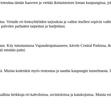
teuttaa tämän haaveen ja viettää ikimuistoisen loman kaupungissa, jo
 Vertaile eri lentoyhtiöiden tarjouksia ja valitse itsellesi sopivin vaih
velee parhaiten tarpeitasi ja budjettiasi.
kuun. Käy tutustumassa Vapaudenpatsaaseen, kävele Central Parkissa, i
ää mistään paitsi.
. Muista kuitenkin myös rentoutua ja nauttia kaupungin tunnelmasta. I
isia herkkuja eri kahviloissa, ravintoloissa ja katukojuissa. Maista esi