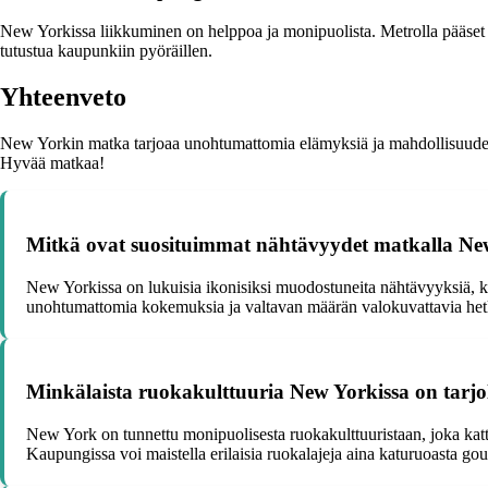
New Yorkissa liikkuminen on helppoa ja monipuolista. Metrolla pääset k
tutustua kaupunkiin pyöräillen.
Yhteenveto
New Yorkin matka tarjoaa unohtumattomia elämyksiä ja mahdollisuuden 
Hyvää matkaa!
Mitkä ovat suosituimmat nähtävyydet matkalla Ne
New Yorkissa on lukuisia ikonisiksi muodostuneita nähtävyyksiä, k
unohtumattomia kokemuksia ja valtavan määrän valokuvattavia het
Minkälaista ruokakulttuuria New Yorkissa on tarjo
New York on tunnettu monipuolisesta ruokakulttuuristaan, joka kattaa 
Kaupungissa voi maistella erilaisia ruokalajeja aina katuruoasta go