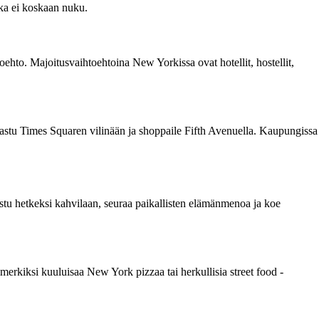
ka ei koskaan nuku.
toehto. Majoitusvaihtoehtoina New Yorkissa ovat hotellit, hostellit,
hastu Times Squaren vilinään ja shoppaile Fifth Avenuella. Kaupungissa
stu hetkeksi kahvilaan, seuraa paikallisten elämänmenoa ja koe
merkiksi kuuluisaa New York pizzaa tai herkullisia street food -