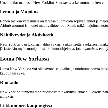
Unelmoitko matkasta New Yorkiin? Seuraavassa kerromme, miten voit to
Lennot ja Majoitus
Ennen matkan varaamista on tärkeää huomioida sopivat lennot ja majoitus.
Airbnb-asunnot ja monet muut vaihtoehdot. Mieti, mikä majoitusmuoto pal
Nähtävyydet ja Aktiviteetit
New York tarjoaa lukuisia nähtävyyksiä ja aktiviteetteja jokaiseen ma
järjestetään myös monipuolista kulttuuriohjelmaa, joten varmista, ettet j
Loma New Yorkissa
Loma New Yorkissa voi olla täynnä seikkailua ja unohtumattomia hetkiä
kaupungin syke.
Ruokailu
New York on tunnettu monipuolisesta ruokakulttuuristaan. Kokeile paikall
annoksia.
Liikkuminen kaupungissa