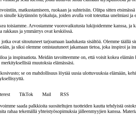
nvointiin, matkustamiseen, ruokaan ja suhteisiin. Olitpa sitten etsimässä
 sinulle käytännön työkaluja, joiden avulla voit toteuttaa unelmiasi ja e
ea toisiamme. Arvostamme vuorovaikutusta lukijoidemme kanssa, ja ka
sa rakkaus ja ymmärrys ovat keskiössä.
a, jotka ovat sitoutuneet tarjoamaan laadukasta sisältöä. Olemme täällä s
eään, ja siksi olemme omistautuneet jakamaan tietoa, joka inspiroi ja in
iloa ja inspiraatiota. Meidän tavoitteemme on, että voisit kokea elämä
ta merkityksellisiä muutoksia elämässäsi.
sto; se on mahdollisuus löytää uusia ulottuvuuksia elämään, kehittää
ksellisyyttä.
terest
TikTok
Mail
RSS
mme saada palkkioita suositeltujen tuotteiden kautta tehdyistä ostoks
a rahaa tekemällä yhteistyösopimuksia jälleenmyyjien kanssa. Materiaal