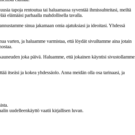
 uusia tapoja rentoutua tai haluamassa syventää ihmissuhteitasi, meiltä
lää elämääsi parhaalla mahdollisella tavalla.
nnustamme sinua jakamaan omia ajatuksiasi ja ideoitasi. Yhdessä
inua varten, ja haluamme varmistaa, että löydät sivuiltamme aina jotain
nostaa.
n kauneuden joka päivä. Haluamme, että jokainen käyntisi sivustollamme
 itseäsi ja kokea yhdessäolo. Anna meidän olla osa tarinaasi, ja
ista.
in uudelleenkäyttö vaatii kirjallisen luvan.