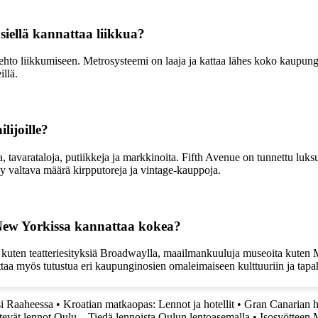
siellä kannattaa liikkua?
ehto liikkumiseen. Metrosysteemi on laaja ja kattaa lähes koko kaupungi
illä.
lijoille?
a, tavarataloja, putiikkeja ja markkinoita. Fifth Avenue on tunnettu luk
tyy valtava määrä kirpputoreja ja vintage-kauppoja.
New Yorkissa kannattaa kokea?
a, kuten teatteriesityksiä Broadwaylla, maailmankuuluja museoita kut
ttaa myös tutustua eri kaupunginosien omaleimaiseen kulttuuriin ja tapa
si Raaheessa
•
Kroatian matkaopas: Lennot ja hotellit
•
Gran Canarian ho
tevät lennot Oulu – Tiedä lennoista Oulun lentoasemalla
•
Isosyötteen 