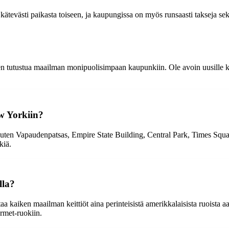
ätevästi paikasta toiseen, ja kaupungissa on myös runsaasti takseja se
tutustua maailman monipuolisimpaan kaupunkiin. Ole avoin uusille kok
w Yorkiin?
uten Vapaudenpatsas, Empire State Building, Central Park, Times Squar
kiä.
lla?
kaiken maailman keittiöt aina perinteisistä amerikkalaisista ruoista aasi
urmet-ruokiin.