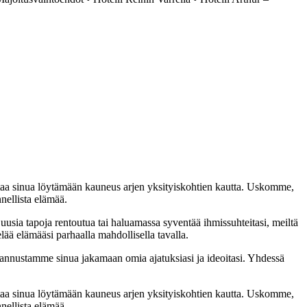
taa sinua löytämään kauneus arjen yksityiskohtien kautta. Uskomme,
nellista elämää.
 uusia tapoja rentoutua tai haluamassa syventää ihmissuhteitasi, meiltä
lää elämääsi parhaalla mahdollisella tavalla.
nnustamme sinua jakamaan omia ajatuksiasi ja ideoitasi. Yhdessä
taa sinua löytämään kauneus arjen yksityiskohtien kautta. Uskomme,
nellista elämää.