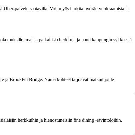
kä Uber-palvelu saatavilla. Voit myös harkita pyörän vuokraamista ja
emuksille, maista paikallisia herkkuja ja nauti kaupungin sykkeestä.
e ja Brooklyn Bridge. Nämä kohteet tarjoavat matkailijoille
alaisiin herkkuihin ja hienostuneisiin fine dining -ravintoloihin.