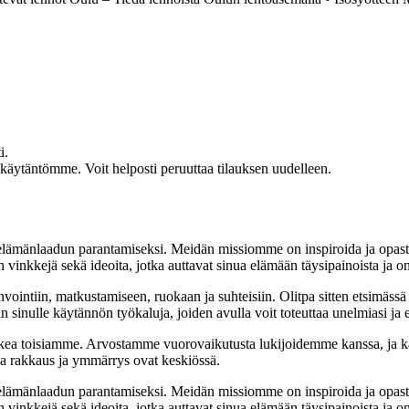
i.
akäytäntömme. Voit helposti peruuttaa tilauksen uudelleen.
t elämänlaadun parantamiseksi. Meidän missiomme on inspiroida ja opas
 vinkkejä sekä ideoita, jotka auttavat sinua elämään täysipainoista ja on
nvointiin, matkustamiseen, ruokaan ja suhteisiin. Olitpa sitten etsimässä
 sinulle käytännön työkaluja, joiden avulla voit toteuttaa unelmiasi ja e
ea toisiamme. Arvostamme vuorovaikutusta lukijoidemme kanssa, ja ka
sa rakkaus ja ymmärrys ovat keskiössä.
t elämänlaadun parantamiseksi. Meidän missiomme on inspiroida ja opas
 vinkkejä sekä ideoita, jotka auttavat sinua elämään täysipainoista ja on