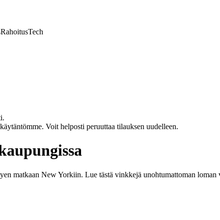
s
Rahoitus
Tech
i.
akäytäntömme. Voit helposti peruuttaa tilauksen uudelleen.
kaupungissa
liittyen matkaan New Yorkiin. Lue tästä vinkkejä unohtumattoman loma