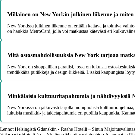
Millainen on New Yorkin julkinen liikenne ja miten 
New Yorkissa julkinen liikenne on erittäin kattava ja toimiva vaihto
on hankkia MetroCard, jolla voi matkustaa kätevästi eri kulkuväline
Mitä ostosmahdollisuuksia New York tarjoaa matkai
New York on shoppailijan paratiisi, jossa on lukuisia ostoskeskuksi
trendikkäitä putiikkeja ja design-liikkeitä. Lisäksi kaupungista löy
Minkälaisia kulttuuritapahtumia ja nähtävyyksiä 
New Yorkissa on jatkuvasti tarjolla monipuolista kulttuuriohjelma
lukuisia musiikki- ja taidetapahtumia eri puolilla kaupunkia. Kanna
Lennot Helsingistä Gdanskiin
•
Raahe Hotelli – Sinun Majoitusvalinta
Viitasaari
•
Hotelli Ax – Ylellinen Majoitusvaihtoehto
•
Saapuvat ja läh