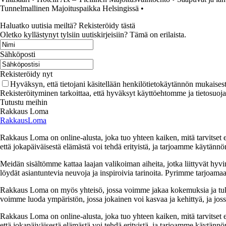
Tunnelmallinen Majoituspaikka Helsingissä
•
Haluatko uutisia meiltä? Rekisteröidy tästä
Oletko kyllästynyt tylsiin uutiskirjeisiin? Tämä on erilaista.
Sähköposti
Rekisteröidy nyt
Hyväksyn, että tietojani käsitellään henkilötietokäytännön mukaisest
Rekisteröityminen tarkoittaa, että hyväksyt käyttöehtomme ja tietosuoj
Tutustu meihin
Rakkaus Loma
RakkausLoma
Rakkaus Loma on online-alusta, joka tuo yhteen kaiken, mitä tarvitse
että jokapäiväisestä elämästä voi tehdä erityistä, ja tarjoamme käytännön
Meidän sisältömme kattaa laajan valikoiman aiheita, jotka liittyvät hyvi
löydät asiantuntevia neuvoja ja inspiroivia tarinoita. Pyrimme tarjoamaan
Rakkaus Loma on myös yhteisö, jossa voimme jakaa kokemuksia ja tuk
voimme luoda ympäristön, jossa jokainen voi kasvaa ja kehittyä, ja jos
Rakkaus Loma on online-alusta, joka tuo yhteen kaiken, mitä tarvitse
että jokapäiväisestä elämästä voi tehdä erityistä, ja tarjoamme käytännön