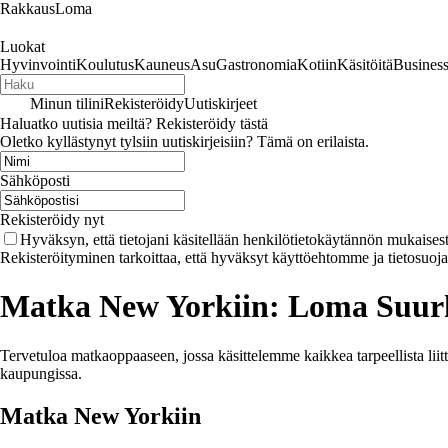
RakkausLoma
Luokat
Hyvinvointi
Koulutus
Kauneus
Asu
Gastronomia
Kotiin
Käsitöitä
Busines
Minun tilini
Rekisteröidy
Uutiskirjeet
Haluatko uutisia meiltä? Rekisteröidy tästä
Oletko kyllästynyt tylsiin uutiskirjeisiin? Tämä on erilaista.
Sähköposti
Rekisteröidy nyt
Hyväksyn, että tietojani käsitellään henkilötietokäytännön mukaisest
Rekisteröityminen tarkoittaa, että hyväksyt käyttöehtomme ja tietosuoj
Matka New Yorkiin: Loma Suur
Tervetuloa matkaoppaaseen, jossa käsittelemme kaikkea tarpeellista 
kaupungissa.
Matka New Yorkiin