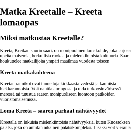
Matka Kreetalle – Kreeta
lomaopas
Miksi matkustaa Kreetalle?
Kreeta, Kreikan suurin saari, on monipuolinen lomakohde, joka tarjoaa
upeita maisemia, herkullista ruokaa ja mielenkiintoista kulttuuria. Saari
houkuttelee matkailijoita ympäri maailmaa vuodesta toiseen.
Kreeta matkakohteena
Kreetan rannikot ovat tunnettuja kirkkaasta vedestä ja kauniista
hiekkarannoista. Voit nauttia auringosta ja uida turkoosinvärisessä
meressä tai tutustua saaren monipuoliseen luontoon patikoiden
vuoristomaisemissa.
Loma Kreeta – saaren parhaat nähtävyydet
Kreetalla on lukuisia mielenkiintoisia nähtävyyksiä, kuten Knossoksen
palatsi, joka on antiikin aikainen palatsikompleksi. Lisäksi voit vierailla