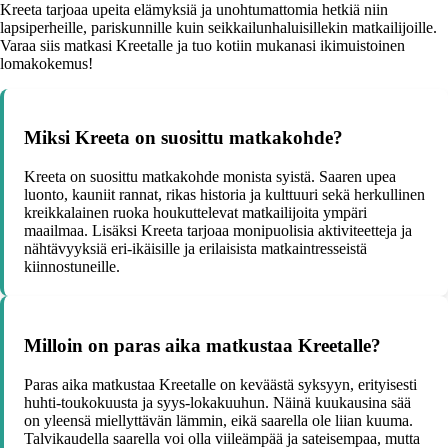
Kreeta tarjoaa upeita elämyksiä ja unohtumattomia hetkiä niin
lapsiperheille, pariskunnille kuin seikkailunhaluisillekin matkailijoille.
Varaa siis matkasi Kreetalle ja tuo kotiin mukanasi ikimuistoinen
lomakokemus!
Miksi Kreeta on suosittu matkakohde?
Kreeta on suosittu matkakohde monista syistä. Saaren upea
luonto, kauniit rannat, rikas historia ja kulttuuri sekä herkullinen
kreikkalainen ruoka houkuttelevat matkailijoita ympäri
maailmaa. Lisäksi Kreeta tarjoaa monipuolisia aktiviteetteja ja
nähtävyyksiä eri-ikäisille ja erilaisista matkaintresseistä
kiinnostuneille.
Milloin on paras aika matkustaa Kreetalle?
Paras aika matkustaa Kreetalle on keväästä syksyyn, erityisesti
huhti-toukokuusta ja syys-lokakuuhun. Näinä kuukausina sää
on yleensä miellyttävän lämmin, eikä saarella ole liian kuuma.
Talvikaudella saarella voi olla viileämpää ja sateisempaa, mutta