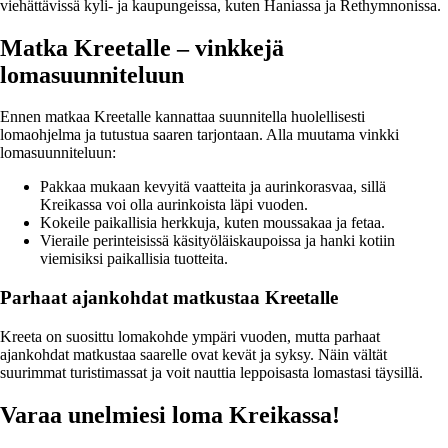
viehättävissä kyli- ja kaupungeissa, kuten Haniassa ja Rethymnonissa.
Matka Kreetalle – vinkkejä
lomasuunniteluun
Ennen matkaa Kreetalle kannattaa suunnitella huolellisesti
lomaohjelma ja tutustua saaren tarjontaan. Alla muutama vinkki
lomasuunniteluun:
Pakkaa mukaan kevyitä vaatteita ja aurinkorasvaa, sillä
Kreikassa voi olla aurinkoista läpi vuoden.
Kokeile paikallisia herkkuja, kuten moussakaa ja fetaa.
Vieraile perinteisissä käsityöläiskaupoissa ja hanki kotiin
viemisiksi paikallisia tuotteita.
Parhaat ajankohdat matkustaa Kreetalle
Kreeta on suosittu lomakohde ympäri vuoden, mutta parhaat
ajankohdat matkustaa saarelle ovat kevät ja syksy. Näin vältät
suurimmat turistimassat ja voit nauttia leppoisasta lomastasi täysillä.
Varaa unelmiesi loma Kreikassa!