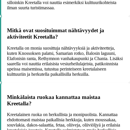
silloinkin Kreetalla voi nauttia esimerkiksi kulttuurikohteista
ilman suurta turistimassaa.
Mitkä ovat suosituimmat nähtävyydet ja
aktiviteetit Kreetalla?
Kreetalla on monia suosittuja nähtävyyksiä ja aktiviteetteja,
kuten Knossoksen palatsi, Samarian rotko, Balosin laguuni,
Elafonisin ranta, Rethymnon vanhakaupunki ja Chania. Lisäksi
saarella voi nauttia erilaisista vesiurheilulajeista, patikoinnista
upeissa maisemissa, tutustua perinteiseen kreetalaiseen
kulttuuriin ja herkutella paikallisilla herkuilla.
Minkälaista ruokaa kannattaa maistaa
Kreetalla?
Kreetalainen ruoka on herkullista ja monipuolista. Kannattaa
ehdottomasti maistaa paikallisia herkkuja, kuten moussakaa,
souvlakia, dakos-salaattia, fetaa, oliiveja, oliiviöljyä ja erilaisia