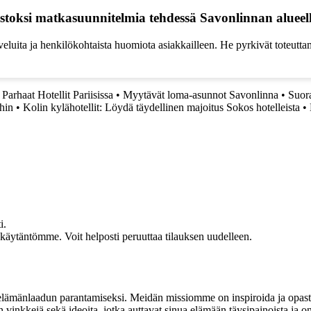
toksi matkasuunnitelmia tehdessä Savonlinnan alueel
eluita ja henkilökohtaista huomiota asiakkailleen. He pyrkivät toteutta
•
Parhaat Hotellit Pariisissa
•
Myytävät loma-asunnot Savonlinna
•
Suor
hin
•
Kolin kylähotellit: Löydä täydellinen majoitus Sokos hotelleista
•
i.
akäytäntömme. Voit helposti peruuttaa tilauksen uudelleen.
t elämänlaadun parantamiseksi. Meidän missiomme on inspiroida ja opas
 vinkkejä sekä ideoita, jotka auttavat sinua elämään täysipainoista ja on