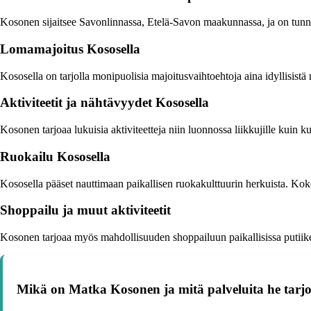
Kosonen sijaitsee Savonlinnassa, Etelä-Savon maakunnassa, ja on tunnettu
Lomamajoitus Kososella
Kososella on tarjolla monipuolisia majoitusvaihtoehtoja aina idyllisis
Aktiviteetit ja nähtävyydet Kososella
Kosonen tarjoaa lukuisia aktiviteetteja niin luonnossa liikkujille kuin ku
Ruokailu Kososella
Kososella pääset nauttimaan paikallisen ruokakulttuurin herkuista. Koke
Shoppailu ja muut aktiviteetit
Kosonen tarjoaa myös mahdollisuuden shoppailuun paikallisissa putiikeis
Mikä on Matka Kosonen ja mitä palveluita he tarj