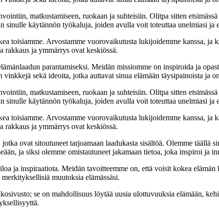
nvointiin, matkustamiseen, ruokaan ja suhteisiin. Olitpa sitten etsimässä
 sinulle käytännön työkaluja, joiden avulla voit toteuttaa unelmiasi ja e
ea toisiamme. Arvostamme vuorovaikutusta lukijoidemme kanssa, ja ka
sa rakkaus ja ymmärrys ovat keskiössä.
t elämänlaadun parantamiseksi. Meidän missiomme on inspiroida ja opas
 vinkkejä sekä ideoita, jotka auttavat sinua elämään täysipainoista ja on
nvointiin, matkustamiseen, ruokaan ja suhteisiin. Olitpa sitten etsimässä
 sinulle käytännön työkaluja, joiden avulla voit toteuttaa unelmiasi ja e
ea toisiamme. Arvostamme vuorovaikutusta lukijoidemme kanssa, ja ka
sa rakkaus ja ymmärrys ovat keskiössä.
a, jotka ovat sitoutuneet tarjoamaan laadukasta sisältöä. Olemme täällä s
eään, ja siksi olemme omistautuneet jakamaan tietoa, joka inspiroi ja in
iloa ja inspiraatiota. Meidän tavoitteemme on, että voisit kokea elämä
ta merkityksellisiä muutoksia elämässäsi.
sto; se on mahdollisuus löytää uusia ulottuvuuksia elämään, kehittää
ksellisyyttä.