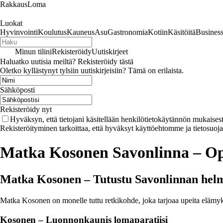
RakkausLoma
Luokat
Hyvinvointi
Koulutus
Kauneus
Asu
Gastronomia
Kotiin
Käsitöitä
Busines
Minun tilini
Rekisteröidy
Uutiskirjeet
Haluatko uutisia meiltä? Rekisteröidy tästä
Oletko kyllästynyt tylsiin uutiskirjeisiin? Tämä on erilaista.
Sähköposti
Rekisteröidy nyt
Hyväksyn, että tietojani käsitellään henkilötietokäytännön mukaisest
Rekisteröityminen tarkoittaa, että hyväksyt käyttöehtomme ja tietosuoj
Matka Kosonen Savonlinna – Opa
Matka Kosonen – Tutustu Savonlinnan hel
Matka Kosonen on monelle tuttu retkikohde, joka tarjoaa upeita elämyks
Kosonen – Luonnonkaunis lomaparatiisi