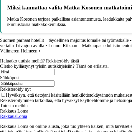
Miksi kannattaa valita Matka Kosonen matkatoimis
Matka Kosonen tarjoaa paikallista asiantuntemusta, laadukkaita palv
ikimuistoisia matkakokemuksia.
Suomen parhaat hotellit – täydellinen majoitus lomalle tai työmatkalle
vertailu Trivagon avulla
•
Lennot Riikaan – Matkaopas edullisiin lentoi
Välimeren Helmeen
•
Haluatko uutisia meiltä? Rekisteröidy tästä
Oletko kyllästynyt tylsiin uutiskirjeisiin? Tämä on erilaista.
Sähköposti
Rekisteröidy nyt
Hyväksyn, että tietojani käsitellään henkilötietokäytännön mukaisest
Rekisteröityminen tarkoittaa, että hyväksyt käyttöehtomme ja tietosuoj
Tutustu meihin
Rakkaus Loma
RakkausLoma
Rakkaus Loma on online-alusta, joka tuo yhteen kaiken, mitä tarvitse
että jokapäiväisestä elämästä voi tehdä erityistä, ja tarjoamme käytännön