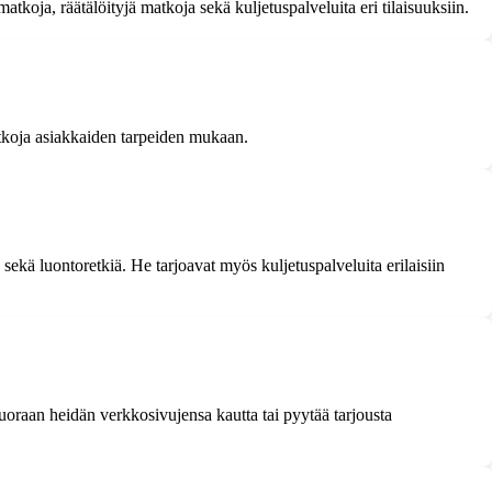
koja, räätälöityjä matkoja sekä kuljetuspalveluita eri tilaisuuksiin.
tkoja asiakkaiden tarpeiden mukaan.
sekä luontoretkiä. He tarjoavat myös kuljetuspalveluita erilaisiin
uoraan heidän verkkosivujensa kautta tai pyytää tarjousta