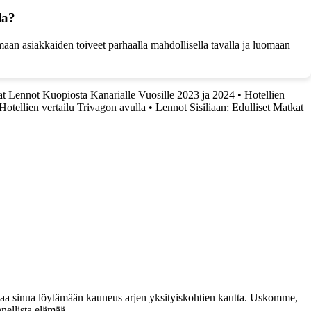
la?
maan asiakkaiden toiveet parhaalla mahdollisella tavalla ja luomaan
at Lennot Kuopiosta Kanarialle Vuosille 2023 ja 2024
•
Hotellien
Hotellien vertailu Trivagon avulla
•
Lennot Sisiliaan: Edulliset Matkat
taa sinua löytämään kauneus arjen yksityiskohtien kautta. Uskomme,
nellista elämää.