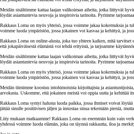
Meidän sisältömme kattaa laajan valikoiman aiheita, jotka liittyvät hyvi
löydät asiantuntevia neuvoja ja inspiroivia tarinoita. Pyrimme tarjoamaan
Rakkaus Loma on myös yhteisö, jossa voimme jakaa kokemuksia ja tuk
voimme luoda ympäristön, jossa jokainen voi kasvaa ja kehittyä, ja jos
Rakkaus Loma on online-alusta, joka tuo yhteen kaiken, mitä tarvitse
että jokapäiväisestä elämästä voi tehdä erityistä, ja tarjoamme käytännön
Meidän sisältömme kattaa laajan valikoiman aiheita, jotka liittyvät hyvi
löydät asiantuntevia neuvoja ja inspiroivia tarinoita. Pyrimme tarjoamaan
Rakkaus Loma on myös yhteisö, jossa voimme jakaa kokemuksia ja tuk
voimme luoda ympäristön, jossa jokainen voi kasvaa ja kehittyä, ja jos
Meidän tiimimme koostuu intohimoisista kirjoittajista ja asiantuntijoist
arvokasta. Uskomme, että jokainen meistä voi oppia uutta ja kehittää its
Rakkaus Loma syntyi halusta luoda paikka, jossa ihmiset voivat löytää 
jättää sinulle positiivisen jäljen ja innostaa sinua tekemään pieniä, mut
Liity mukaan matkaamme! Rakkaus Loma on enemmän kuin vain verkkosivu
yhdessä voimme luoda elämän, joka on täynnä rakkautta, iloa ja merkity