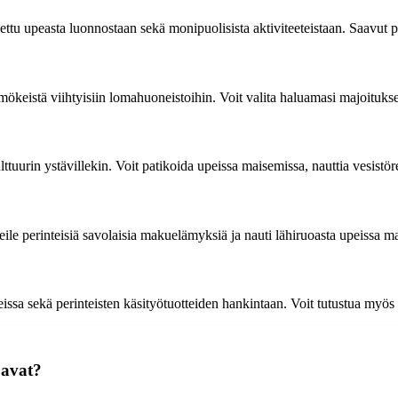
 upeasta luonnostaan sekä monipuolisista aktiviteeteistaan. Saavut paika
tä mökeistä viihtyisiin lomahuoneistoihin. Voit valita haluamasi majoit
lttuurin ystävillekin. Voit patikoida upeissa maisemissa, nauttia vesistör
ile perinteisiä savolaisia makuelämyksiä ja nauti lähiruoasta upeissa m
sa sekä perinteisten käsityötuotteiden hankintaan. Voit tutustua myös a
oavat?