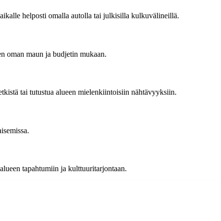
lle helposti omalla autolla tai julkisilla kulkuvälineillä.
uksen oman maun ja budjetin mukaan.
etkistä tai tutustua alueen mielenkiintoisiin nähtävyyksiin.
aisemissa.
lueen tapahtumiin ja kulttuuritarjontaan.