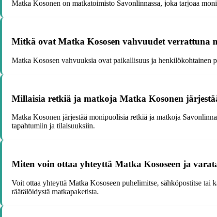
Matka Kosonen on matkatoimisto Savonlinnassa, joka tarjoaa monipuol
Mitkä ovat Matka Kososen vahvuudet verrattuna m
Matka Kososen vahvuuksia ovat paikallisuus ja henkilökohtainen pa
Millaisia retkiä ja matkoja Matka Kosonen järjestä
Matka Kosonen järjestää monipuolisia retkiä ja matkoja Savonlinnan a
tapahtumiin ja tilaisuuksiin.
Miten voin ottaa yhteyttä Matka Kososeen ja vara
Voit ottaa yhteyttä Matka Kososeen puhelimitse, sähköpostitse tai 
räätälöidystä matkapaketista.