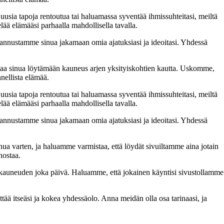
 uusia tapoja rentoutua tai haluamassa syventää ihmissuhteitasi, meiltä
lää elämääsi parhaalla mahdollisella tavalla.
nnustamme sinua jakamaan omia ajatuksiasi ja ideoitasi. Yhdessä
taa sinua löytämään kauneus arjen yksityiskohtien kautta. Uskomme,
nellista elämää.
 uusia tapoja rentoutua tai haluamassa syventää ihmissuhteitasi, meiltä
lää elämääsi parhaalla mahdollisella tavalla.
nnustamme sinua jakamaan omia ajatuksiasi ja ideoitasi. Yhdessä
inua varten, ja haluamme varmistaa, että löydät sivuiltamme aina jotain
nostaa.
n kauneuden joka päivä. Haluamme, että jokainen käyntisi sivustollamme
 itseäsi ja kokea yhdessäolo. Anna meidän olla osa tarinaasi, ja