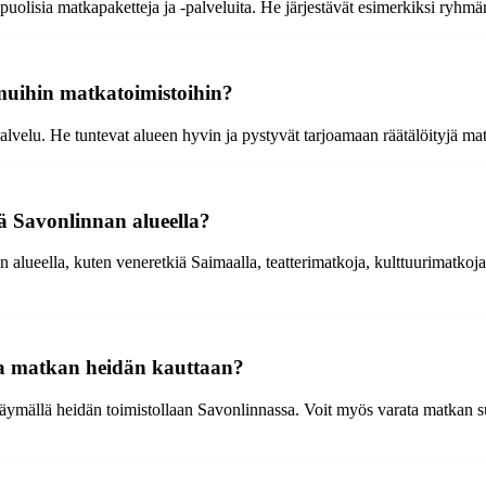
isia matkapaketteja ja -palveluita. He järjestävät esimerkiksi ryhmämat
uihin matkatoimistoihin?
lvelu. He tuntevat alueen hyvin ja pystyvät tarjoamaan räätälöityjä ma
ä Savonlinnan alueella?
lueella, kuten veneretkiä Saimaalla, teatterimatkoja, kulttuurimatkoja 
ta matkan heidän kauttaan?
käymällä heidän toimistollaan Savonlinnassa. Voit myös varata matkan s