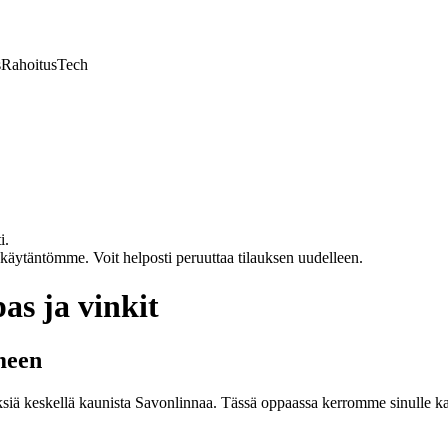
s
Rahoitus
Tech
i.
akäytäntömme. Voit helposti peruuttaa tilauksen uudelleen.
s ja vinkit
meen
iä keskellä kaunista Savonlinnaa. Tässä oppaassa kerromme sinulle kaik