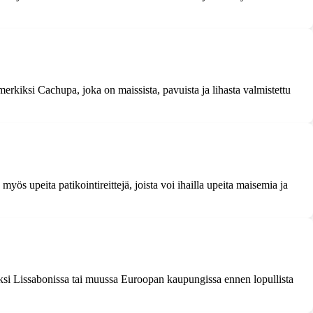
imerkiksi Cachupa, joka on maissista, pavuista ja lihasta valmistettu
myös upeita patikointireittejä, joista voi ihailla upeita maisemia ja
iksi Lissabonissa tai muussa Euroopan kaupungissa ennen lopullista