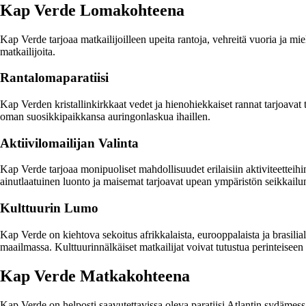
Kap Verde Lomakohteena
Kap Verde tarjoaa matkailijoilleen upeita rantoja, vehreitä vuoria ja mie
matkailijoita.
Rantalomaparatiisi
Kap Verden kristallinkirkkaat vedet ja hienohiekkaiset rannat tarjoavat 
oman suosikkipaikkansa auringonlaskua ihaillen.
Aktiivilomailijan Valinta
Kap Verde tarjoaa monipuoliset mahdollisuudet erilaisiin aktiviteetteihi
ainutlaatuinen luonto ja maisemat tarjoavat upean ympäristön seikkailunh
Kulttuurin Lumo
Kap Verde on kiehtova sekoitus afrikkalaista, eurooppalaista ja brasilia
maailmassa. Kulttuurinnälkäiset matkailijat voivat tutustua perinteiseen m
Kap Verde Matkakohteena
Kap Verde on helposti saavutettavissa oleva paratiisi Atlantin sydämessä