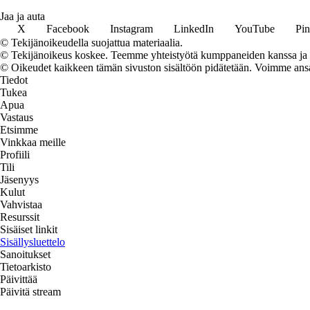
Jaa ja auta
X
Facebook
Instagram
LinkedIn
YouTube
Pin
© Tekijänoikeudella suojattua materiaalia.
© Tekijänoikeus koskee. Teemme yhteistyötä kumppaneiden kanssa ja voi
© Oikeudet kaikkeen tämän sivuston sisältöön pidätetään. Voimme ansait
Tiedot
Tukea
Apua
Vastaus
Etsimme
Vinkkaa meille
Profiili
Tili
Jäsenyys
Kulut
Vahvistaa
Resurssit
Sisäiset linkit
Sisällysluettelo
Sanoitukset
Tietoarkisto
Päivittää
Päivitä stream