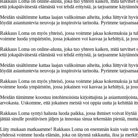
Rakkaus Loma on online-alusta, joka tuo yhteen kaiken, mitä tarvitse
että jokapäiväisestä elämästä voi tehdä erityistä, ja tarjoamme käytännön
Meidän sisältömme kattaa laajan valikoiman aiheita, jotka liittyvät hyvi
löydät asiantuntevia neuvoja ja inspiroivia tarinoita. Pyrimme tarjoamaan
Rakkaus Loma on myös yhteisö, jossa voimme jakaa kokemuksia ja tuk
voimme luoda ympäristön, jossa jokainen voi kasvaa ja kehittyä, ja jos
Rakkaus Loma on online-alusta, joka tuo yhteen kaiken, mitä tarvitse
että jokapäiväisestä elämästä voi tehdä erityistä, ja tarjoamme käytännön
Meidän sisältömme kattaa laajan valikoiman aiheita, jotka liittyvät hyvi
löydät asiantuntevia neuvoja ja inspiroivia tarinoita. Pyrimme tarjoamaan
Rakkaus Loma on myös yhteisö, jossa voimme jakaa kokemuksia ja tuk
voimme luoda ympäristön, jossa jokainen voi kasvaa ja kehittyä, ja jos
Meidän tiimimme koostuu intohimoisista kirjoittajista ja asiantuntijoist
arvokasta. Uskomme, että jokainen meistä voi oppia uutta ja kehittää its
Rakkaus Loma syntyi halusta luoda paikka, jossa ihmiset voivat löytää 
jättää sinulle positiivisen jäljen ja innostaa sinua tekemään pieniä, mut
Liity mukaan matkaamme! Rakkaus Loma on enemmän kuin vain verkkosivu
yhdessä voimme luoda elämän, joka on täynnä rakkautta, iloa ja merkity