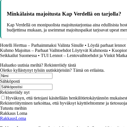
Minkälaista majoitusta Kap Verdellä on tarjolla?
Kap Verdellä on monipuolista majoitustarjontaa aina edullisista hoste
budjettinsa mukaan, ja useimmat majoituspaikat tarjoavat upeat mer
Hotelli Herttua – Parhaimmaksi Valinta Sinulle
•
Löydä parhaat lennot 
Kuhmo Majoitus – Parhaat Vaihtoehdot Löytyvät Kuhmosta
•
Kuopion 
Seikkailut Suomessa
•
TUI Lennot – Lentovaihtoehdot ja Vinkit Matka
Haluatko uutisia meiltä? Rekisteröidy tästä
Oletko kyllästynyt tylsiin uutiskirjeisiin? Tämä on erilaista.
Sähköposti
Rekisteröidy nyt
Hyväksyn, että tietojani käsitellään henkilötietokäytännön mukaisest
Rekisteröityminen tarkoittaa, että hyväksyt käyttöehtomme ja tietosuoj
Tutustu meihin
Rakkaus Loma
RakkausLoma