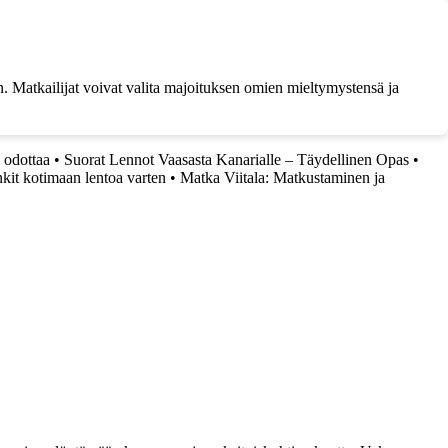
hin. Matkailijat voivat valita majoituksen omien mieltymystensä ja
 odottaa
•
Suorat Lennot Vaasasta Kanarialle – Täydellinen Opas
•
kit kotimaan lentoa varten
•
Matka Viitala: Matkustaminen ja