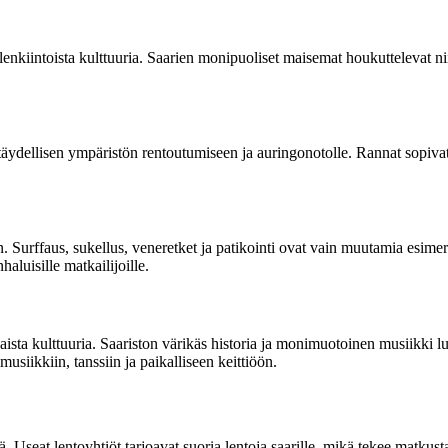
lenkiintoista kulttuuria. Saarien monipuoliset maisemat houkuttelevat nii
täydellisen ympäristön rentoutumiseen ja auringonotolle. Rannat sopivat 
n. Surffaus, sukellus, veneretket ja patikointi ovat vain muutamia esimer
aluisille matkailijoille.
laista kulttuuria. Saariston värikäs historia ja monimuotoinen musiikki 
usiikkiin, tanssiin ja paikalliseen keittiöön.
. Useat lentoyhtiöt tarjoavat suoria lentoja saarille, mikä tekee matkus