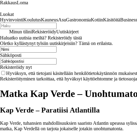
RakkausLoma
Luokat
Hyvinvointi
Koulutus
Kauneus
Asu
Gastronomia
Kotiin
Käsitöitä
Busines
Minun tilini
Rekisteröidy
Uutiskirjeet
Haluatko uutisia meiltä? Rekisteröidy tästä
Oletko kyllästynyt tylsiin uutiskirjeisiin? Tämä on erilaista.
Sähköposti
Rekisteröidy nyt
Hyväksyn, että tietojani käsitellään henkilötietokäytännön mukaisest
Rekisteröityminen tarkoittaa, että hyväksyt käyttöehtomme ja tietosuoj
Matka Kap Verde – Unohtumaton
Kap Verde – Paratiisi Atlantilla
Kap Verde, tuhansien mahdollisuuksien saaristo Atlantin upeassa sylissä
matka, Kap Verdellä on tarjota jokaiselle jotakin unohtumatonta.