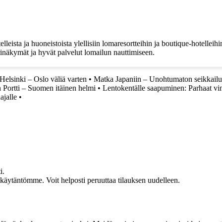
lleista ja huoneistoista ylellisiin lomaresortteihin ja boutique-hotellei
inäkymät ja hyvät palvelut lomailun nauttimiseen.
Helsinki – Oslo väliä varten
•
Matka Japaniin – Unohtumaton seikkailu
Portti – Suomen itäinen helmi
•
Lentokentälle saapuminen: Parhaat vin
ajalle
•
i.
akäytäntömme. Voit helposti peruuttaa tilauksen uudelleen.