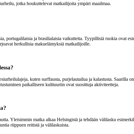
siurheilu, jotka houkuttelevat matkailijoita ympäri maailmaa.
 portugalilaisia ja brasilialaisia vaikutteita. Tyypillisiä ruokia ovat es
tarjoavat herkullisia makuelämyksiä matkailijoille.
lessa?
iurheilulajeja, kuten surffausta, purjelautailua ja kalastusta. Saarilla on 
ustuminen paikalliseen kulttuuriin ovat suosittuja aktiviteetteja.
ta?
autta. Yleisimmin matka alkaa Helsingistä ja tehdään välilasku esimerk
ia riippuen reitistä ja välilaskuista.