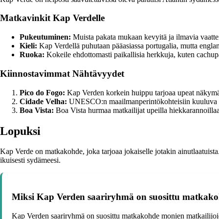
Matkavinkit Kap Verdelle
Pukeutuminen:
Muista pakata mukaan kevyitä ja ilmavia vaatte
Kieli:
Kap Verdellä puhutaan pääasiassa portugalia, mutta englanni
Ruoka:
Kokeile ehdottomasti paikallisia herkkuja, kuten cachupa
Kiinnostavimmat Nähtävyydet
Pico do Fogo:
Kap Verden korkein huippu tarjoaa upeat näkymät s
Cidade Velha:
UNESCO:n maailmanperintökohteisiin kuuluva Cid
Boa Vista:
Boa Vista hurmaa matkailijat upeilla hiekkarannoillaan
Lopuksi
Kap Verde on matkakohde, joka tarjoaa jokaiselle jotakin ainutlaatuista.
ikuisesti sydämeesi.
Miksi Kap Verden saariryhmä on suosittu matkak
Kap Verden saariryhmä on suosittu matkakohde monien matkailijoide