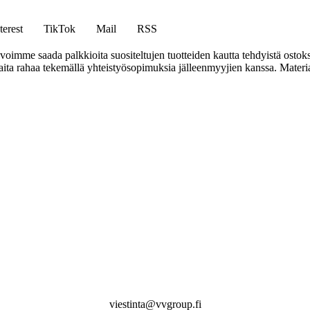
terest
TikTok
Mail
RSS
mme saada palkkioita suositeltujen tuotteiden kautta tehdyistä ostoks
a rahaa tekemällä yhteistyösopimuksia jälleenmyyjien kanssa. Materiaal
viestinta@vvgroup.fi