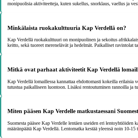
monipuolisia aktiviteetteja, kuten sukellus, snorklaus, vaellus ja ve
Minkälaista ruokakulttuuria Kap Verdellä on?
Kap Verdellä ruokakulttuuri on monipuolinen ja sekoitus afrikkalaisia,
keitto, sekä tuoreet merenelävät ja hedelmät. Paikalliset ravintolat 
Mitkä ovat parhaat aktiviteetit Kap Verdellä lomail
Kap Verdellä lomaillessa kannattaa ehdottomasti kokeilla erilaisia ves
tutustua paikalliseen luontoon. Lisäksi rentoutuminen rannoilla ja tut
Miten pääsen Kap Verdelle matkustaessani Suomes
Suomesta pääsee Kap Verdelle lentäen useiden eri lentoyhtiöiden k
määränpäätä Kap Verdellä. Lentomatka kestää yleensä noin 10-15 tunt