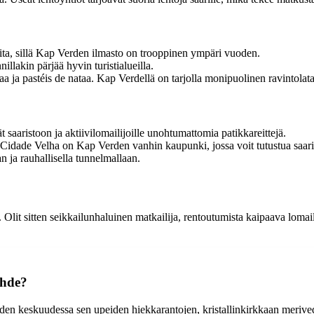
ita, sillä Kap Verden ilmasto on trooppinen ympäri vuoden.
llakin pärjää hyvin turistialueilla.
a ja pastéis de nataa. Kap Verdellä on tarjolla monipuolinen ravintolata
aaristoon ja aktiivilomailijoille unohtumattomia patikkareittejä.
ade Velha on Kap Verden vanhin kaupunki, jossa voit tutustua saaris
 ja rauhallisella tunnelmallaan.
 Olit sitten seikkailunhaluinen matkailija, rentoutumista kaipaava lomail
ohde?
n keskuudessa sen upeiden hiekkarantojen, kristallinkirkkaan merivede