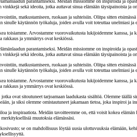
t elämänlaadun parantamiseksi. Meidän missiomme on inspiroida ja opas
 vinkkejä sekä ideoita, jotka auttavat sinua elämään täysipainoista ja on
nvointiin, matkustamiseen, ruokaan ja suhteisiin. Olitpa sitten etsimässä
 sinulle käytännön työkaluja, joiden avulla voit toteuttaa unelmiasi ja e
ea toisiamme. Arvostamme vuorovaikutusta lukijoidemme kanssa, ja ka
sa rakkaus ja ymmärrys ovat keskiössä.
t elämänlaadun parantamiseksi. Meidän missiomme on inspiroida ja opas
 vinkkejä sekä ideoita, jotka auttavat sinua elämään täysipainoista ja on
nvointiin, matkustamiseen, ruokaan ja suhteisiin. Olitpa sitten etsimässä
 sinulle käytännön työkaluja, joiden avulla voit toteuttaa unelmiasi ja e
ea toisiamme. Arvostamme vuorovaikutusta lukijoidemme kanssa, ja ka
sa rakkaus ja ymmärrys ovat keskiössä.
a, jotka ovat sitoutuneet tarjoamaan laadukasta sisältöä. Olemme täällä s
eään, ja siksi olemme omistautuneet jakamaan tietoa, joka inspiroi ja in
iloa ja inspiraatiota. Meidän tavoitteemme on, että voisit kokea elämä
ta merkityksellisiä muutoksia elämässäsi.
sto; se on mahdollisuus löytää uusia ulottuvuuksia elämään, kehittää
ksellisyyttä.