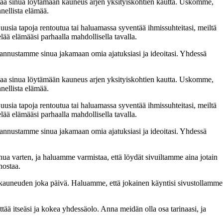
taa sinua löytämään kauneus arjen yksityiskohtien kautta. Uskomme,
nellista elämää.
 uusia tapoja rentoutua tai haluamassa syventää ihmissuhteitasi, meiltä
lää elämääsi parhaalla mahdollisella tavalla.
nnustamme sinua jakamaan omia ajatuksiasi ja ideoitasi. Yhdessä
taa sinua löytämään kauneus arjen yksityiskohtien kautta. Uskomme,
nellista elämää.
 uusia tapoja rentoutua tai haluamassa syventää ihmissuhteitasi, meiltä
lää elämääsi parhaalla mahdollisella tavalla.
nnustamme sinua jakamaan omia ajatuksiasi ja ideoitasi. Yhdessä
inua varten, ja haluamme varmistaa, että löydät sivuiltamme aina jotain
nostaa.
n kauneuden joka päivä. Haluamme, että jokainen käyntisi sivustollamme
 itseäsi ja kokea yhdessäolo. Anna meidän olla osa tarinaasi, ja