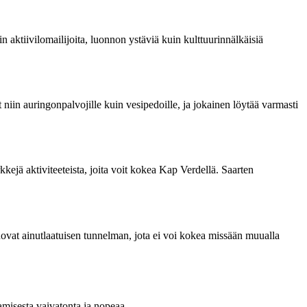
n aktiivilomailijoita, luonnon ystäviä kuin kulttuurinnälkäisiä
niin auringonpalvojille kuin vesipedoille, ja jokainen löytää varmasti
kkejä aktiviteeteista, joita voit kokea Kap Verdellä. Saarten
luovat ainutlaatuisen tunnelman, jota ei voi kokea missään muualla
tamisesta vaivatonta ja nopeaa.