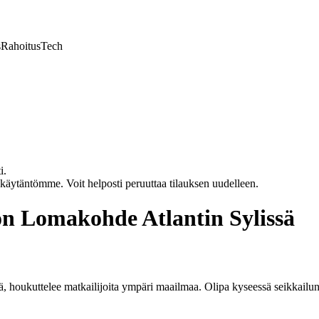
s
Rahoitus
Tech
i.
akäytäntömme. Voit helposti peruuttaa tilauksen uudelleen.
 Lomakohde Atlantin Sylissä
, houkuttelee matkailijoita ympäri maailmaa. Olipa kyseessä seikkailunh