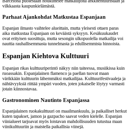
Barcelona puolestaan houkuttelee matkailijoita arkkitehtuuristaan ja
vilkkaasta kaupunkielämästä.
Parhaat Ajankohdat Matkustaa Espanjaan
Espanjan ilmasto vaihtelee alueittain, mutta yleisesti ottaen paras
aika matkustaa Espanjaan on keväästä syksyyn. Kesäkuukaudet
ovat erityisen suosittuja, mutta sesongin ulkopuolella matkailija voi
nauttia rauhallisemmasta tunnelmasta ja edullisemmista hinnoista.
Espanjan Kiehtova Kulttuuri
Espanjan rikas kulttuuriperintö näkyy niin taiteessa, musiikissa kuin
ruoassakin. Espanjalainen flamenco ja paellan tuovat maan
värikkään kulttuurin lähemmäksi matkailijaa. Kulttuurifestivaaleja ja
nähtävyyksiä riittää ympäri vuoden, joten jokaiselle löytyy varmasti
jotain kiinnostavaa.
Gastronominen Nautinto Espanjassa
Espanjalainen ruokakulttuuri on maailmankuulu, ja paikalliset herkut
kuten tapakset, jamon ja gazpacho saavat veden kielelle. Espanjan
viinialueet tarjoavat myös loistavan mahdollisuuden tutustua maan
viinikulttuuriin ja maistella paikallisia viinejä.