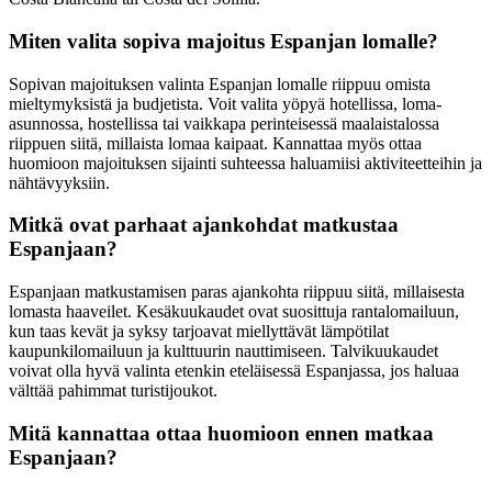
Miten valita sopiva majoitus Espanjan lomalle?
Sopivan majoituksen valinta Espanjan lomalle riippuu omista
mieltymyksistä ja budjetista. Voit valita yöpyä hotellissa, loma-
asunnossa, hostellissa tai vaikkapa perinteisessä maalaistalossa
riippuen siitä, millaista lomaa kaipaat. Kannattaa myös ottaa
huomioon majoituksen sijainti suhteessa haluamiisi aktiviteetteihin ja
nähtävyyksiin.
Mitkä ovat parhaat ajankohdat matkustaa
Espanjaan?
Espanjaan matkustamisen paras ajankohta riippuu siitä, millaisesta
lomasta haaveilet. Kesäkuukaudet ovat suosittuja rantalomailuun,
kun taas kevät ja syksy tarjoavat miellyttävät lämpötilat
kaupunkilomailuun ja kulttuurin nauttimiseen. Talvikuukaudet
voivat olla hyvä valinta etenkin eteläisessä Espanjassa, jos haluaa
välttää pahimmat turistijoukot.
Mitä kannattaa ottaa huomioon ennen matkaa
Espanjaan?