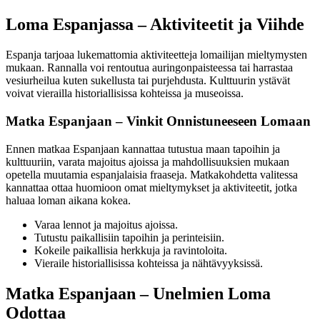
Loma Espanjassa – Aktiviteetit ja Viihde
Espanja tarjoaa lukemattomia aktiviteetteja lomailijan mieltymysten
mukaan. Rannalla voi rentoutua auringonpaisteessa tai harrastaa
vesiurheilua kuten sukellusta tai purjehdusta. Kulttuurin ystävät
voivat vierailla historiallisissa kohteissa ja museoissa.
Matka Espanjaan – Vinkit Onnistuneeseen Lomaan
Ennen matkaa Espanjaan kannattaa tutustua maan tapoihin ja
kulttuuriin, varata majoitus ajoissa ja mahdollisuuksien mukaan
opetella muutamia espanjalaisia fraaseja. Matkakohdetta valitessa
kannattaa ottaa huomioon omat mieltymykset ja aktiviteetit, jotka
haluaa loman aikana kokea.
Varaa lennot ja majoitus ajoissa.
Tutustu paikallisiin tapoihin ja perinteisiin.
Kokeile paikallisia herkkuja ja ravintoloita.
Vieraile historiallisissa kohteissa ja nähtävyyksissä.
Matka Espanjaan – Unelmien Loma
Odottaa