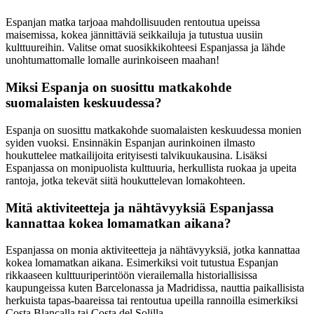
Espanjan matka tarjoaa mahdollisuuden rentoutua upeissa
maisemissa, kokea jännittäviä seikkailuja ja tutustua uusiin
kulttuureihin. Valitse omat suosikkikohteesi Espanjassa ja lähde
unohtumattomalle lomalle aurinkoiseen maahan!
Miksi Espanja on suosittu matkakohde
suomalaisten keskuudessa?
Espanja on suosittu matkakohde suomalaisten keskuudessa monien
syiden vuoksi. Ensinnäkin Espanjan aurinkoinen ilmasto
houkuttelee matkailijoita erityisesti talvikuukausina. Lisäksi
Espanjassa on monipuolista kulttuuria, herkullista ruokaa ja upeita
rantoja, jotka tekevät siitä houkuttelevan lomakohteen.
Mitä aktiviteetteja ja nähtävyyksiä Espanjassa
kannattaa kokea lomamatkan aikana?
Espanjassa on monia aktiviteetteja ja nähtävyyksiä, jotka kannattaa
kokea lomamatkan aikana. Esimerkiksi voit tutustua Espanjan
rikkaaseen kulttuuriperintöön vierailemalla historiallisissa
kaupungeissa kuten Barcelonassa ja Madridissa, nauttia paikallisista
herkuista tapas-baareissa tai rentoutua upeilla rannoilla esimerkiksi
Costa Blancalla tai Costa del Solilla.