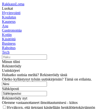
RakkausLoma
Luokat
Hyvinvointi
Koulutus
Kauneus
Asu
Gastronomia
Kotiin
Käsitöitä
Business
Rahoitus
Tech
Minun tilini
Rekisteröidy
Uutiskirjeet
Haluatko uutisia meiltä? Rekisteröidy tästä
Oletko kyllästynyt tylsiin uutiskirjeisiin? Tämä on erilaista.
Sähköposti
Rekisteröidy nyt
Olemme vastaanottaneet ilmoittautumisesi - kiitos
Hyväksyn, että tietojani käsitellään henkilötietokäytännön