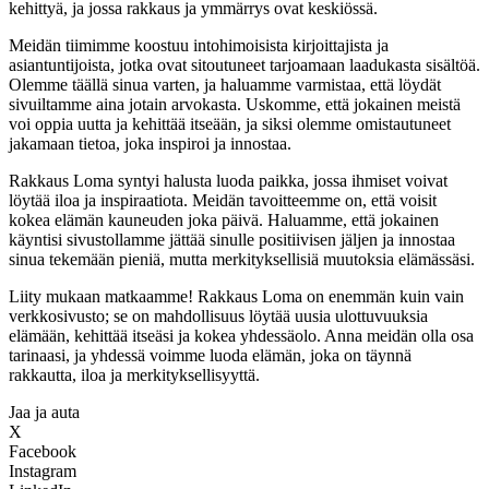
kehittyä, ja jossa rakkaus ja ymmärrys ovat keskiössä.
Meidän tiimimme koostuu intohimoisista kirjoittajista ja
asiantuntijoista, jotka ovat sitoutuneet tarjoamaan laadukasta sisältöä.
Olemme täällä sinua varten, ja haluamme varmistaa, että löydät
sivuiltamme aina jotain arvokasta. Uskomme, että jokainen meistä
voi oppia uutta ja kehittää itseään, ja siksi olemme omistautuneet
jakamaan tietoa, joka inspiroi ja innostaa.
Rakkaus Loma syntyi halusta luoda paikka, jossa ihmiset voivat
löytää iloa ja inspiraatiota. Meidän tavoitteemme on, että voisit
kokea elämän kauneuden joka päivä. Haluamme, että jokainen
käyntisi sivustollamme jättää sinulle positiivisen jäljen ja innostaa
sinua tekemään pieniä, mutta merkityksellisiä muutoksia elämässäsi.
Liity mukaan matkaamme! Rakkaus Loma on enemmän kuin vain
verkkosivusto; se on mahdollisuus löytää uusia ulottuvuuksia
elämään, kehittää itseäsi ja kokea yhdessäolo. Anna meidän olla osa
tarinaasi, ja yhdessä voimme luoda elämän, joka on täynnä
rakkautta, iloa ja merkityksellisyyttä.
Jaa ja auta
X
Facebook
Instagram