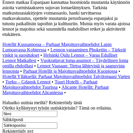
Ennen matkaa Espanjaan kannattaa huomioida muutamia käytännön
asioita varmistaakseen sujuvan lomaelämyksen. Tarkista
matkustusasiakirjojen voimassaolo, hanki tarvittaessa
matkavakuutus, opettele muutamia perusfraaseja espanjaksi ja
tutustu paikallisiin tapoihin ja kulttuuriin. Muista myös varata ajoissa
lennot ja majoitus sekä suunnitella mahdolliset retket ja aktiviteetit
etukäteen.
Hotellit Kuusamossa – Parhaat Majoitusvaihtoehdot Lapin
Lumoavassa Kohteessa
•
Lennon varaaminen Phuketiin – Tärkeät
vinkit ja suositukset
•
Helsinki Oulu Lennot – Varaa Edulliset
Lennot Matkallesi
•
Vuokrattavat loma-asunnot – Täydellinen loma
omilla ehdoillasi
•
Lennot Vaasaan: Tietoa lähtevistä ja saapuvista
lennoista
•
Parhaat Hotellit ja Majoitusvaihtoehdot Kuopiossa
•
Hotellit Ylläksellä: Parhaat Majoitusvaihtoehdot Talvilomaasi Varten
•
Turku – Gdansk Lennot
•
Tuuri Hotelli – Parhaat
Majoitusvaihtoehdot Tuurissa
•
Alicante Hotellit: Parhaat
Majoitusvaihtoehdot Alicantessa
•
Haluatko uutisia meiltä? Rekisteröidy tästä
Oletko kyllästynyt tylsiin uutiskirjeisiin? Tämä on erilaista.
Sähköposti
Rekisteröidy nyt