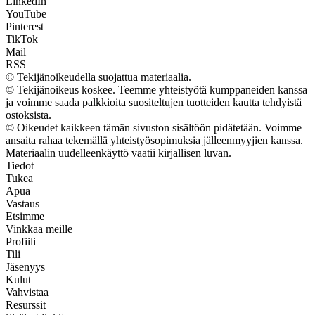
LinkedIn
YouTube
Pinterest
TikTok
Mail
RSS
© Tekijänoikeudella suojattua materiaalia.
© Tekijänoikeus koskee. Teemme yhteistyötä kumppaneiden kanssa
ja voimme saada palkkioita suositeltujen tuotteiden kautta tehdyistä
ostoksista.
© Oikeudet kaikkeen tämän sivuston sisältöön pidätetään. Voimme
ansaita rahaa tekemällä yhteistyösopimuksia jälleenmyyjien kanssa.
Materiaalin uudelleenkäyttö vaatii kirjallisen luvan.
Tiedot
Tukea
Apua
Vastaus
Etsimme
Vinkkaa meille
Profiili
Tili
Jäsenyys
Kulut
Vahvistaa
Resurssit