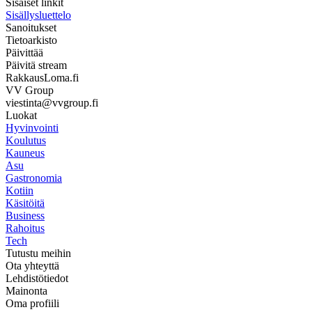
Sisäiset linkit
Sisällysluettelo
Sanoitukset
Tietoarkisto
Päivittää
Päivitä stream
RakkausLoma.fi
VV Group
viestinta@vvgroup.fi
Luokat
Hyvinvointi
Koulutus
Kauneus
Asu
Gastronomia
Kotiin
Käsitöitä
Business
Rahoitus
Tech
Tutustu meihin
Ota yhteyttä
Lehdistötiedot
Mainonta
Oma profiili