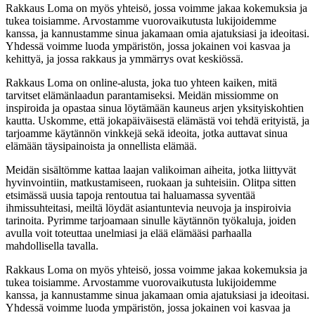
Rakkaus Loma on myös yhteisö, jossa voimme jakaa kokemuksia ja
tukea toisiamme. Arvostamme vuorovaikutusta lukijoidemme
kanssa, ja kannustamme sinua jakamaan omia ajatuksiasi ja ideoitasi.
Yhdessä voimme luoda ympäristön, jossa jokainen voi kasvaa ja
kehittyä, ja jossa rakkaus ja ymmärrys ovat keskiössä.
Rakkaus Loma on online-alusta, joka tuo yhteen kaiken, mitä
tarvitset elämänlaadun parantamiseksi. Meidän missiomme on
inspiroida ja opastaa sinua löytämään kauneus arjen yksityiskohtien
kautta. Uskomme, että jokapäiväisestä elämästä voi tehdä erityistä, ja
tarjoamme käytännön vinkkejä sekä ideoita, jotka auttavat sinua
elämään täysipainoista ja onnellista elämää.
Meidän sisältömme kattaa laajan valikoiman aiheita, jotka liittyvät
hyvinvointiin, matkustamiseen, ruokaan ja suhteisiin. Olitpa sitten
etsimässä uusia tapoja rentoutua tai haluamassa syventää
ihmissuhteitasi, meiltä löydät asiantuntevia neuvoja ja inspiroivia
tarinoita. Pyrimme tarjoamaan sinulle käytännön työkaluja, joiden
avulla voit toteuttaa unelmiasi ja elää elämääsi parhaalla
mahdollisella tavalla.
Rakkaus Loma on myös yhteisö, jossa voimme jakaa kokemuksia ja
tukea toisiamme. Arvostamme vuorovaikutusta lukijoidemme
kanssa, ja kannustamme sinua jakamaan omia ajatuksiasi ja ideoitasi.
Yhdessä voimme luoda ympäristön, jossa jokainen voi kasvaa ja