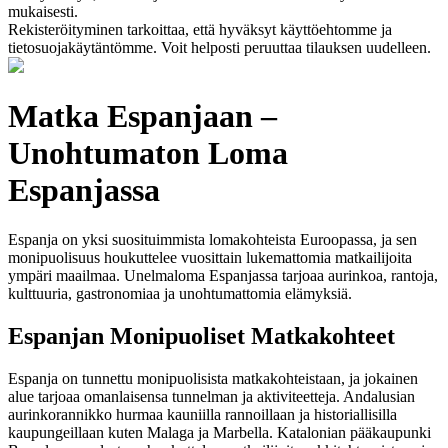
mukaisesti.
Rekisteröityminen tarkoittaa, että hyväksyt käyttöehtomme ja
tietosuojakäytäntömme. Voit helposti peruuttaa tilauksen uudelleen.
Matka Espanjaan –
Unohtumaton Loma
Espanjassa
Espanja on yksi suosituimmista lomakohteista Euroopassa, ja sen
monipuolisuus houkuttelee vuosittain lukemattomia matkailijoita
ympäri maailmaa. Unelmaloma Espanjassa tarjoaa aurinkoa, rantoja,
kulttuuria, gastronomiaa ja unohtumattomia elämyksiä.
Espanjan Monipuoliset Matkakohteet
Espanja on tunnettu monipuolisista matkakohteistaan, ja jokainen
alue tarjoaa omanlaisensa tunnelman ja aktiviteetteja. Andalusian
aurinkorannikko hurmaa kauniilla rannoillaan ja historiallisilla
kaupungeillaan kuten Malaga ja Marbella. Katalonian pääkaupunki