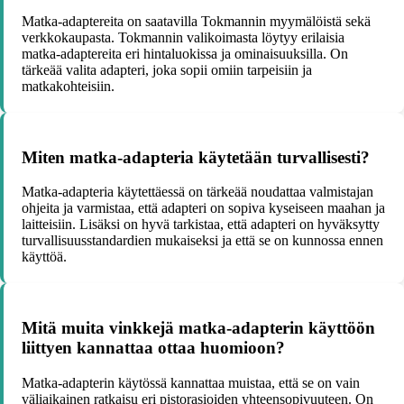
Matka-adaptereita on saatavilla Tokmannin myymälöistä sekä
verkkokaupasta. Tokmannin valikoimasta löytyy erilaisia
matka-adaptereita eri hintaluokissa ja ominaisuuksilla. On
tärkeää valita adapteri, joka sopii omiin tarpeisiin ja
matkakohteisiin.
Miten matka-adapteria käytetään turvallisesti?
Matka-adapteria käytettäessä on tärkeää noudattaa valmistajan
ohjeita ja varmistaa, että adapteri on sopiva kyseiseen maahan ja
laitteisiin. Lisäksi on hyvä tarkistaa, että adapteri on hyväksytty
turvallisuusstandardien mukaiseksi ja että se on kunnossa ennen
käyttöä.
Mitä muita vinkkejä matka-adapterin käyttöön
liittyen kannattaa ottaa huomioon?
Matka-adapterin käytössä kannattaa muistaa, että se on vain
väliaikainen ratkaisu eri pistorasioiden yhteensopivuuteen. On