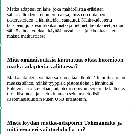
Matka-adapteri on laite, joka mahdollistaa erilaisten
sähkölaitteiden käytön eri maissa, joissa on erilainen
pistorasioiden ja jännitteiden standardi. Matka-adapteria
tarvitaan, jotta esimerkiksi matkapuhelimet, tietokoneet ja muut
sähkölaitteet voidaan käyttää turvallisesti ja tehokkaasti eri
maissa matkustaessa.
Mitä ominaisuuksia kannattaa ottaa huomioon
matka-adapteria valittaessa?
Matka-adapteria valittaessa kannattaa kiinnittää huomiota muun
muassa siihen, minkä tyyppisiä pistorasioita ja jännitteitä
kohdemaassa käytetään, adapterin sopivuuteen omille laitteille,
turvallisuuteen ja laadukkuuteen sekä mahdollisiin
lisäominaisuuksiin kuten USB-liitäntöihin.
Mistä löydän matka-adapterin Tokmannilta ja
mitä eroa eri vaihtoehdoilla on?