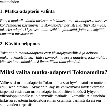
vaihtoehdon.
1. Matka-adapterin valinta
Ennen matkalle lähtöä tarkista, minkälaista matka-adapteria tarvitset
kohdemaassa käytettävien pistorasioiden perusteella. Tarkista myös,
tukeeko adapteri kyseisen maan sähkön jännitettä, jotta voit käyttää
laitteitasi turvallisesti.
2. Käytön helppous
Tokmannin matka-adapterit ovat käyttäjäystävällisiä ja helposti
mukana kuljetettavia. Valitse kompakti ja kevyt adapteri, joka mahtuu
kätevästi matkalaukkuusi ilman liikaa tilaa viemättä.
Miksi valita matka-adapteri Tokmannilta?
Valitessasi matka-adapterin Tokmannilta saat hyvänlaatuisen tuotteen
edulliseen hintaan. Tokmannin laajasta valikoimasta löydät varmasti
tarpeitasi vastaavan matka-adapterin, olit sitten lähdössä lyhyelle
viikonloppulomalle tai pidemmälle matkalle ulkomaille. Älä unohda
tarkistaa adapterin tuotetietoja ennen ostamista varmistaaksesi sen
sopivuuden tarpeisiisi.