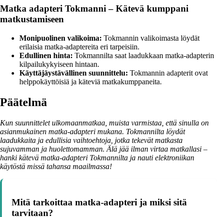
Matka adapteri Tokmanni – Kätevä kumppani
matkustamiseen
Monipuolinen valikoima:
Tokmannin valikoimasta löydät
erilaisia matka-adaptereita eri tarpeisiin.
Edullinen hinta:
Tokmannilta saat laadukkaan matka-adapterin
kilpailukykyiseen hintaan.
Käyttäjäystävällinen suunnittelu:
Tokmannin adapterit ovat
helppokäyttöisiä ja käteviä matkakumppaneita.
Päätelmä
Kun suunnittelet ulkomaanmatkaa, muista varmistaa, että sinulla on
asianmukainen matka-adapteri mukana. Tokmannilta löydät
laadukkaita ja edullisia vaihtoehtoja, jotka tekevät matkasta
sujuvamman ja huolettomamman. Älä jää ilman virtaa matkallasi –
hanki kätevä matka-adapteri Tokmannilta ja nauti elektroniikan
käytöstä missä tahansa maailmassa!
Mitä tarkoittaa matka-adapteri ja miksi sitä
tarvitaan?