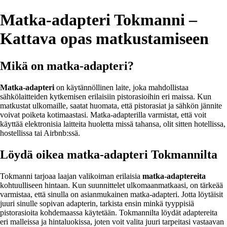
Matka-adapteri Tokmanni –
Kattava opas matkustamiseen
Mikä on matka-adapteri?
Matka-adapteri
on käytännöllinen laite, joka mahdollistaa
sähkölaitteiden kytkemisen erilaisiin pistorasioihin eri maissa. Kun
matkustat ulkomaille, saatat huomata, että pistorasiat ja sähkön jännite
voivat poiketa kotimaastasi. Matka-adapterilla varmistat, että voit
käyttää elektronisia laitteita huoletta missä tahansa, olit sitten hotellissa,
hostellissa tai Airbnb:ssä.
Löydä oikea matka-adapteri Tokmannilta
Tokmanni tarjoaa laajan valikoiman erilaisia
matka-adaptereita
kohtuulliseen hintaan. Kun suunnittelet ulkomaanmatkaasi, on tärkeää
varmistaa, että sinulla on asianmukainen matka-adapteri. Jotta löytäisit
juuri sinulle sopivan adapterin, tarkista ensin minkä tyyppisiä
pistorasioita kohdemaassa käytetään. Tokmannilta löydät adaptereita
eri malleissa ja hintaluokissa, joten voit valita juuri tarpeitasi vastaavan