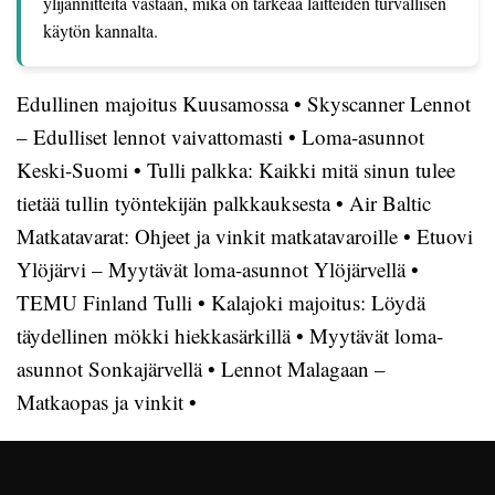
ylijännitteitä vastaan, mikä on tärkeää laitteiden turvallisen
käytön kannalta.
Edullinen majoitus Kuusamossa
•
Skyscanner Lennot
– Edulliset lennot vaivattomasti
•
Loma-asunnot
Keski-Suomi
•
Tulli palkka: Kaikki mitä sinun tulee
tietää tullin työntekijän palkkauksesta
•
Air Baltic
Matkatavarat: Ohjeet ja vinkit matkatavaroille
•
Etuovi
Ylöjärvi – Myytävät loma-asunnot Ylöjärvellä
•
TEMU Finland Tulli
•
Kalajoki majoitus: Löydä
täydellinen mökki hiekkasärkillä
•
Myytävät loma-
asunnot Sonkajärvellä
•
Lennot Malagaan –
Matkaopas ja vinkit
•