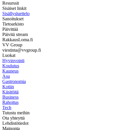
Resurssit
Sisäiset linkit
Sisällysluettelo
Sanoitukset
Tietoarkisto
Päivittää
Päivitä stream
RakkausLoma.fi
VV Group
viestinta@vvgroup.fi
Luokat
Hyvinvointi
Koulutus
Kauneus
Asu
Gastronomia
Kotiin
Käsitöitä
Business
Rahoitus
Tech
Tutustu meihin
Ota yhteyttä
Lehdistötiedot
Mainonta