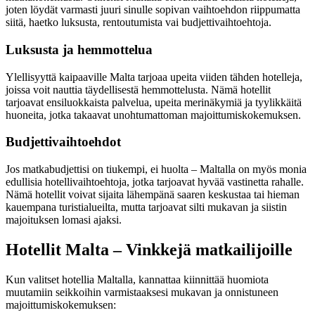
joten löydät varmasti juuri sinulle sopivan vaihtoehdon riippumatta
siitä, haetko luksusta, rentoutumista vai budjettivaihtoehtoja.
Luksusta ja hemmottelua
Ylellisyyttä kaipaaville Malta tarjoaa upeita viiden tähden hotelleja,
joissa voit nauttia täydellisestä hemmottelusta. Nämä hotellit
tarjoavat ensiluokkaista palvelua, upeita merinäkymiä ja tyylikkäitä
huoneita, jotka takaavat unohtumattoman majoittumiskokemuksen.
Budjettivaihtoehdot
Jos matkabudjettisi on tiukempi, ei huolta – Maltalla on myös monia
edullisia hotellivaihtoehtoja, jotka tarjoavat hyvää vastinetta rahalle.
Nämä hotellit voivat sijaita lähempänä saaren keskustaa tai hieman
kauempana turistialueilta, mutta tarjoavat silti mukavan ja siistin
majoituksen lomasi ajaksi.
Hotellit Malta – Vinkkejä matkailijoille
Kun valitset hotellia Maltalla, kannattaa kiinnittää huomiota
muutamiin seikkoihin varmistaaksesi mukavan ja onnistuneen
majoittumiskokemuksen: