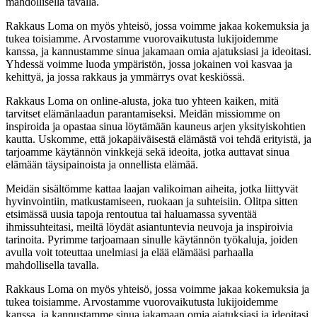
mahdollisella tavalla.
Rakkaus Loma on myös yhteisö, jossa voimme jakaa kokemuksia ja
tukea toisiamme. Arvostamme vuorovaikutusta lukijoidemme
kanssa, ja kannustamme sinua jakamaan omia ajatuksiasi ja ideoitasi.
Yhdessä voimme luoda ympäristön, jossa jokainen voi kasvaa ja
kehittyä, ja jossa rakkaus ja ymmärrys ovat keskiössä.
Rakkaus Loma on online-alusta, joka tuo yhteen kaiken, mitä
tarvitset elämänlaadun parantamiseksi. Meidän missiomme on
inspiroida ja opastaa sinua löytämään kauneus arjen yksityiskohtien
kautta. Uskomme, että jokapäiväisestä elämästä voi tehdä erityistä, ja
tarjoamme käytännön vinkkejä sekä ideoita, jotka auttavat sinua
elämään täysipainoista ja onnellista elämää.
Meidän sisältömme kattaa laajan valikoiman aiheita, jotka liittyvät
hyvinvointiin, matkustamiseen, ruokaan ja suhteisiin. Olitpa sitten
etsimässä uusia tapoja rentoutua tai haluamassa syventää
ihmissuhteitasi, meiltä löydät asiantuntevia neuvoja ja inspiroivia
tarinoita. Pyrimme tarjoamaan sinulle käytännön työkaluja, joiden
avulla voit toteuttaa unelmiasi ja elää elämääsi parhaalla
mahdollisella tavalla.
Rakkaus Loma on myös yhteisö, jossa voimme jakaa kokemuksia ja
tukea toisiamme. Arvostamme vuorovaikutusta lukijoidemme
kanssa, ja kannustamme sinua jakamaan omia ajatuksiasi ja ideoitasi.