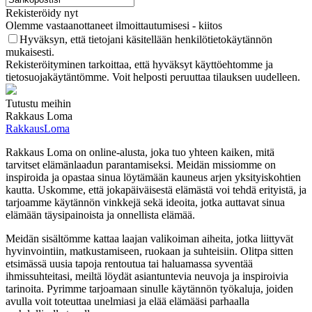
Rekisteröidy nyt
Olemme vastaanottaneet ilmoittautumisesi - kiitos
Hyväksyn, että tietojani käsitellään henkilötietokäytännön
mukaisesti.
Rekisteröityminen tarkoittaa, että hyväksyt käyttöehtomme ja
tietosuojakäytäntömme. Voit helposti peruuttaa tilauksen uudelleen.
Tutustu meihin
Rakkaus Loma
RakkausLoma
Rakkaus Loma on online-alusta, joka tuo yhteen kaiken, mitä
tarvitset elämänlaadun parantamiseksi. Meidän missiomme on
inspiroida ja opastaa sinua löytämään kauneus arjen yksityiskohtien
kautta. Uskomme, että jokapäiväisestä elämästä voi tehdä erityistä, ja
tarjoamme käytännön vinkkejä sekä ideoita, jotka auttavat sinua
elämään täysipainoista ja onnellista elämää.
Meidän sisältömme kattaa laajan valikoiman aiheita, jotka liittyvät
hyvinvointiin, matkustamiseen, ruokaan ja suhteisiin. Olitpa sitten
etsimässä uusia tapoja rentoutua tai haluamassa syventää
ihmissuhteitasi, meiltä löydät asiantuntevia neuvoja ja inspiroivia
tarinoita. Pyrimme tarjoamaan sinulle käytännön työkaluja, joiden
avulla voit toteuttaa unelmiasi ja elää elämääsi parhaalla