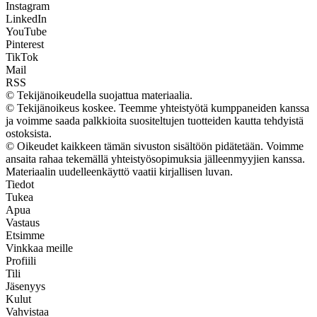
Instagram
LinkedIn
YouTube
Pinterest
TikTok
Mail
RSS
© Tekijänoikeudella suojattua materiaalia.
© Tekijänoikeus koskee. Teemme yhteistyötä kumppaneiden kanssa
ja voimme saada palkkioita suositeltujen tuotteiden kautta tehdyistä
ostoksista.
© Oikeudet kaikkeen tämän sivuston sisältöön pidätetään. Voimme
ansaita rahaa tekemällä yhteistyösopimuksia jälleenmyyjien kanssa.
Materiaalin uudelleenkäyttö vaatii kirjallisen luvan.
Tiedot
Tukea
Apua
Vastaus
Etsimme
Vinkkaa meille
Profiili
Tili
Jäsenyys
Kulut
Vahvistaa