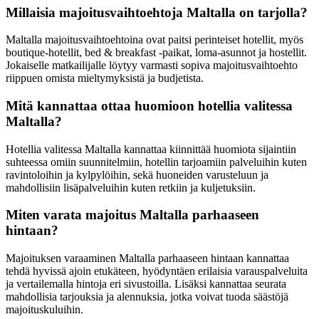
Millaisia majoitusvaihtoehtoja Maltalla on tarjolla?
Maltalla majoitusvaihtoehtoina ovat paitsi perinteiset hotellit, myös
boutique-hotellit, bed & breakfast -paikat, loma-asunnot ja hostellit.
Jokaiselle matkailijalle löytyy varmasti sopiva majoitusvaihtoehto
riippuen omista mieltymyksistä ja budjetista.
Mitä kannattaa ottaa huomioon hotellia valitessa
Maltalla?
Hotellia valitessa Maltalla kannattaa kiinnittää huomiota sijaintiin
suhteessa omiin suunnitelmiin, hotellin tarjoamiin palveluihin kuten
ravintoloihin ja kylpylöihin, sekä huoneiden varusteluun ja
mahdollisiin lisäpalveluihin kuten retkiin ja kuljetuksiin.
Miten varata majoitus Maltalla parhaaseen
hintaan?
Majoituksen varaaminen Maltalla parhaaseen hintaan kannattaa
tehdä hyvissä ajoin etukäteen, hyödyntäen erilaisia varauspalveluita
ja vertailemalla hintoja eri sivustoilla. Lisäksi kannattaa seurata
mahdollisia tarjouksia ja alennuksia, jotka voivat tuoda säästöjä
majoituskuluihin.