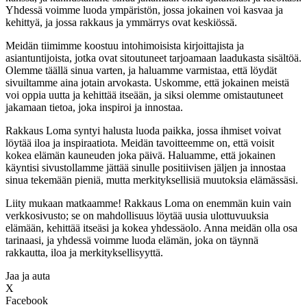
Yhdessä voimme luoda ympäristön, jossa jokainen voi kasvaa ja
kehittyä, ja jossa rakkaus ja ymmärrys ovat keskiössä.
Meidän tiimimme koostuu intohimoisista kirjoittajista ja
asiantuntijoista, jotka ovat sitoutuneet tarjoamaan laadukasta sisältöä.
Olemme täällä sinua varten, ja haluamme varmistaa, että löydät
sivuiltamme aina jotain arvokasta. Uskomme, että jokainen meistä
voi oppia uutta ja kehittää itseään, ja siksi olemme omistautuneet
jakamaan tietoa, joka inspiroi ja innostaa.
Rakkaus Loma syntyi halusta luoda paikka, jossa ihmiset voivat
löytää iloa ja inspiraatiota. Meidän tavoitteemme on, että voisit
kokea elämän kauneuden joka päivä. Haluamme, että jokainen
käyntisi sivustollamme jättää sinulle positiivisen jäljen ja innostaa
sinua tekemään pieniä, mutta merkityksellisiä muutoksia elämässäsi.
Liity mukaan matkaamme! Rakkaus Loma on enemmän kuin vain
verkkosivusto; se on mahdollisuus löytää uusia ulottuvuuksia
elämään, kehittää itseäsi ja kokea yhdessäolo. Anna meidän olla osa
tarinaasi, ja yhdessä voimme luoda elämän, joka on täynnä
rakkautta, iloa ja merkityksellisyyttä.
Jaa ja auta
X
Facebook