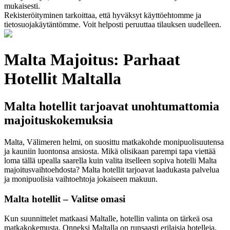
mukaisesti.
Rekisteröityminen tarkoittaa, että hyväksyt käyttöehtomme ja
tietosuojakäytäntömme. Voit helposti peruuttaa tilauksen uudelleen.
Malta Majoitus: Parhaat
Hotellit Maltalla
Malta hotellit tarjoavat unohtumattomia
majoituskokemuksia
Malta, Välimeren helmi, on suosittu matkakohde monipuolisuutensa
ja kauniin luontonsa ansiosta. Mikä olisikaan parempi tapa viettää
loma tällä upealla saarella kuin valita itselleen sopiva hotelli Malta
majoitusvaihtoehdosta? Malta hotellit tarjoavat laadukasta palvelua
ja monipuolisia vaihtoehtoja jokaiseen makuun.
Malta hotellit – Valitse omasi
Kun suunnittelet matkaasi Maltalle, hotellin valinta on tärkeä osa
matkakokemusta. Onneksi Maltalla on runsaasti erilaisia hotelleja,