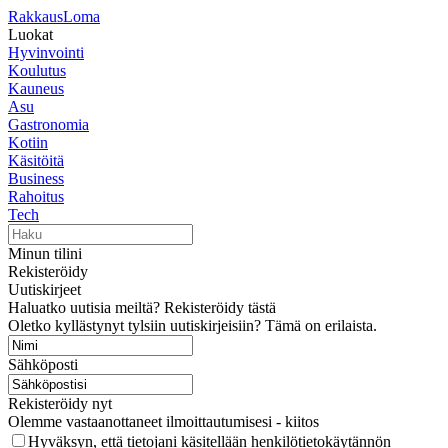
RakkausLoma
Luokat
Hyvinvointi
Koulutus
Kauneus
Asu
Gastronomia
Kotiin
Käsitöitä
Business
Rahoitus
Tech
Minun tilini
Rekisteröidy
Uutiskirjeet
Haluatko uutisia meiltä? Rekisteröidy tästä
Oletko kyllästynyt tylsiin uutiskirjeisiin? Tämä on erilaista.
Sähköposti
Rekisteröidy nyt
Olemme vastaanottaneet ilmoittautumisesi - kiitos
Hyväksyn, että tietojani käsitellään henkilötietokäytännön