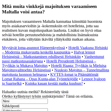
Mitä muita vinkkejä majoituksen varaamiseen
Maltalla voisi antaa?
Majoituksen varaamiseen Maltalla kannattaa kiinnittää huomiota
myös asiakasarvioihin ja -kokemuksiin eri hotelleista, jotta saa
realistisen kuvan majoituspaikan laadusta. Lisäksi on hyvä ottaa
selvää hotellin peruutusehdoista ja mahdollisista lisämaksuista
etukäteen, jotta vältytään ikäviltä yllätyksiltä matkan aikana.
Myytävät loma-asunnot Hämeenkyrössä
•
Hotelli Vaakuna Helsinki
– Modernia mukavuutta keskellä kaupunkia
•
Halvat lennot
Helsingistä – Matkustaminen edullisesti Helsinkiin
•
Vanhentunut
passi matkustusasiakirjana
•
Hotelli Presidentti Helsingissä –
Tyylikäs ja Mukava Majoitus
•
Hotelli Haaga: Tyylikäs ja Mieluisa
Majoitusvaihtoehto Helsingissä
•
Nuuksio Majoitus – Tunnelmallista
majoitusta luonnon helmassa
•
KVTES-lomat ja Pitämättömät
Lomat Rahana – Opas Kunta-alan Työntekijöille
•
Lennot Ivaloon
ja Saariselkä
•
Kuinka kauan kestää matka kuuhun?
•
Haluatko uutisia meiltä? Rekisteröidy tästä
Oletko kyllästynyt tylsiin uutiskirjeisiin? Tämä on erilaista.
Sähköposti