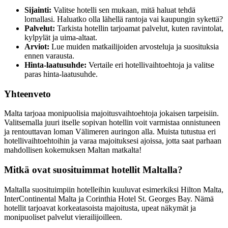
Sijainti:
Valitse hotelli sen mukaan, mitä haluat tehdä
lomallasi. Haluatko olla lähellä rantoja vai kaupungin sykettä?
Palvelut:
Tarkista hotellin tarjoamat palvelut, kuten ravintolat,
kylpylät ja uima-altaat.
Arviot:
Lue muiden matkailijoiden arvosteluja ja suosituksia
ennen varausta.
Hinta-laatusuhde:
Vertaile eri hotellivaihtoehtoja ja valitse
paras hinta-laatusuhde.
Yhteenveto
Malta tarjoaa monipuolisia majoitusvaihtoehtoja jokaisen tarpeisiin.
Valitsemalla juuri itselle sopivan hotellin voit varmistaa onnistuneen
ja rentouttavan loman Välimeren auringon alla. Muista tutustua eri
hotellivaihtoehtoihin ja varaa majoituksesi ajoissa, jotta saat parhaan
mahdollisen kokemuksen Maltan matkalta!
Mitkä ovat suosituimmat hotellit Maltalla?
Maltalla suosituimpiin hotelleihin kuuluvat esimerkiksi Hilton Malta,
InterContinental Malta ja Corinthia Hotel St. Georges Bay. Nämä
hotellit tarjoavat korkeatasoista majoitusta, upeat näkymät ja
monipuoliset palvelut vierailijoilleen.