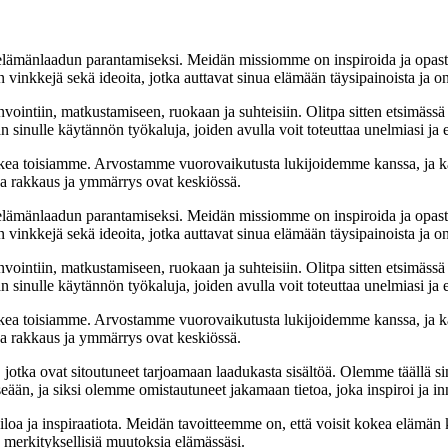
t elämänlaadun parantamiseksi. Meidän missiomme on inspiroida ja opas
 vinkkejä sekä ideoita, jotka auttavat sinua elämään täysipainoista ja on
nvointiin, matkustamiseen, ruokaan ja suhteisiin. Olitpa sitten etsimässä
 sinulle käytännön työkaluja, joiden avulla voit toteuttaa unelmiasi ja e
ea toisiamme. Arvostamme vuorovaikutusta lukijoidemme kanssa, ja ka
sa rakkaus ja ymmärrys ovat keskiössä.
t elämänlaadun parantamiseksi. Meidän missiomme on inspiroida ja opas
 vinkkejä sekä ideoita, jotka auttavat sinua elämään täysipainoista ja on
nvointiin, matkustamiseen, ruokaan ja suhteisiin. Olitpa sitten etsimässä
 sinulle käytännön työkaluja, joiden avulla voit toteuttaa unelmiasi ja e
ea toisiamme. Arvostamme vuorovaikutusta lukijoidemme kanssa, ja ka
sa rakkaus ja ymmärrys ovat keskiössä.
a, jotka ovat sitoutuneet tarjoamaan laadukasta sisältöä. Olemme täällä s
eään, ja siksi olemme omistautuneet jakamaan tietoa, joka inspiroi ja in
iloa ja inspiraatiota. Meidän tavoitteemme on, että voisit kokea elämä
ta merkityksellisiä muutoksia elämässäsi.