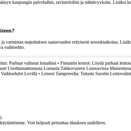
pääsyn kaupungin palveluihin, ravintoloihin ja nähtävyyksiin. Lisäksi kes
äteen?
ja varmistaa majoituksen saatavuuden erityisesti sesonkiaikoina. Lisäk
va vaihtoehto.
itus: Parhaat valinnat lomallasi
•
Finnairin lennot: Löydä parhaat lentot
Nauti Unohtumattomasta Lomasta Tahkovuoren Lumoavissa Maisemissa
 Vaihtoehdot Levillä
•
Lennot Tampereelta: Tutustu Suoriin Lentovalint
i.
akäytäntömme. Voit helposti peruuttaa tilauksen uudelleen.