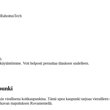
s
Rahoitus
Tech
i.
akäytäntömme. Voit helposti peruuttaa tilauksen uudelleen.
punki
virallisena kotikaupunkina. Tämä upea kaupunki tarjoaa vierailleen mo
 mukavan majoituksen Rovaniemellä.