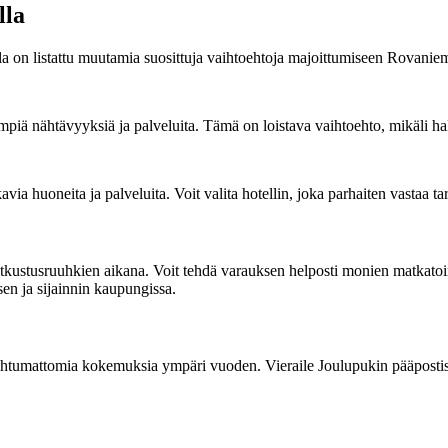
lla
la on listattu muutamia suosittuja vaihtoehtoja majoittumiseen Rovaniem
impiä nähtävyyksiä ja palveluita. Tämä on loistava vaihtoehto, mikäli ha
a huoneita ja palveluita. Voit valita hotellin, joka parhaiten vastaa tarp
tkustusruuhkien aikana. Voit tehdä varauksen helposti monien matkatoimis
en ja sijainnin kaupungissa.
htumattomia kokemuksia ympäri vuoden. Vieraile Joulupukin pääpostissa 