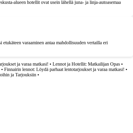
kusta-alueen hotellit ovat usein lähellä juna- ja linja-autoasemaa
si etukäteen varaaminen antaa mahdollisuuden vertailla eri
arjoukset ja varaa matkasi!
•
Lennot ja Hotellit: Matkailijan Opas
•
•
Finnairin lennot: Löydä parhaat lentotarjoukset ja varaa matkasi!
•
oihin ja Tarjouksiin
•