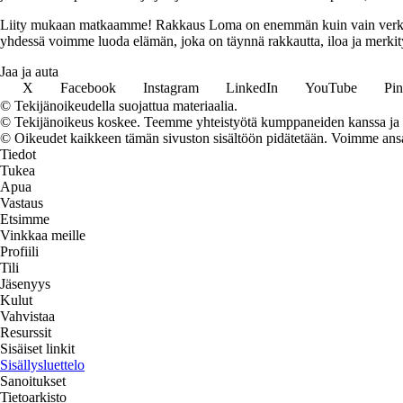
Liity mukaan matkaamme! Rakkaus Loma on enemmän kuin vain verkkosivu
yhdessä voimme luoda elämän, joka on täynnä rakkautta, iloa ja merkity
Jaa ja auta
X
Facebook
Instagram
LinkedIn
YouTube
Pin
© Tekijänoikeudella suojattua materiaalia.
© Tekijänoikeus koskee. Teemme yhteistyötä kumppaneiden kanssa ja voi
© Oikeudet kaikkeen tämän sivuston sisältöön pidätetään. Voimme ansait
Tiedot
Tukea
Apua
Vastaus
Etsimme
Vinkkaa meille
Profiili
Tili
Jäsenyys
Kulut
Vahvistaa
Resurssit
Sisäiset linkit
Sisällysluettelo
Sanoitukset
Tietoarkisto