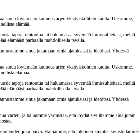
taa sinua löytämään kauneus arjen yksityiskohtien kautta. Uskomme,
nellista elämää.
 uusia tapoja rentoutua tai haluamassa syventää ihmissuhteitasi, meiltä
lää elämääsi parhaalla mahdollisella tavalla.
nnustamme sinua jakamaan omia ajatuksiasi ja ideoitasi. Yhdessä
taa sinua löytämään kauneus arjen yksityiskohtien kautta. Uskomme,
nellista elämää.
 uusia tapoja rentoutua tai haluamassa syventää ihmissuhteitasi, meiltä
lää elämääsi parhaalla mahdollisella tavalla.
nnustamme sinua jakamaan omia ajatuksiasi ja ideoitasi. Yhdessä
inua varten, ja haluamme varmistaa, että löydät sivuiltamme aina jotain
nostaa.
n kauneuden joka päivä. Haluamme, että jokainen käyntisi sivustollamme