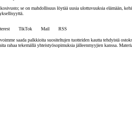
sto; se on mahdollisuus löytää uusia ulottuvuuksia elämään, kehittää
ksellisyyttä.
terest
TikTok
Mail
RSS
mme saada palkkioita suositeltujen tuotteiden kautta tehdyistä ostoks
a rahaa tekemällä yhteistyösopimuksia jälleenmyyjien kanssa. Materiaal