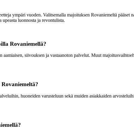
eetteja ympäri vuoden. Valitsemalla majoituksen Rovaniemeltä pääset n
ta upeasta luonnosta ja revontulista.
oilla Rovaniemellä?
n aamiaisen, siivouksen ja vastaanoton palvelut. Muut majoitusvaihtoehd
a Rovaniemeltä?
 palveluihin, huoneiden varusteluun sekä muiden asiakkaiden arvosteluihin
niemellä?