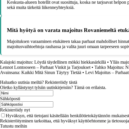
Keskusta-alueen hotellit ovat suosittuja, koska ne tarjoavat helpon 
sekä muita tärkeitä liikenneyhteyksiä.
Mitä hyötyä on varata majoitus Rovaniemeltä etuk
Majoituksen varaaminen etukäteen takaa parhaat mahdolliset hinnat 
majoitusvaihtoehtoja rauhassa ja valita juuri omaan tarpeeseen sopi
Kalajoki majoitus: Löydä täydellinen mökki hiekkasärkillä
•
Ylläs majo
Lennot Lontooseen – Parhaat Vinkit ja Tarjoukset
•
Tahko Majoitus: 
Avainsana: Kaikki Mitä Sinun Täytyy Tietää
•
Levi Majoitus – Parhaat
Haluatko uutisia meiltä? Rekisteröidy tästä
Oletko kyllästynyt tylsiin uutiskirjeisiin? Tämä on erilaista.
Sähköposti
Rekisteröidy nyt
Hyväksyn, että tietojani käsitellään henkilötietokäytännön mukaisest
Rekisteröityminen tarkoittaa, että hyväksyt käyttöehtomme ja tietosuoj
Tutustu meihin