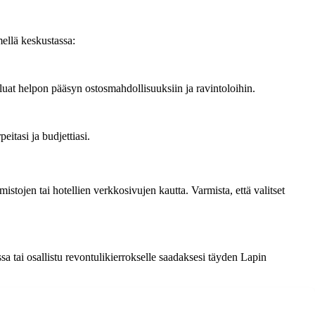
ellä keskustassa:
luat helpon pääsyn ostosmahdollisuuksiin ja ravintoloihin.
eitasi ja budjettiasi.
tojen tai hotellien verkkosivujen kautta. Varmista, että valitset
tai osallistu revontulikierrokselle saadaksesi täyden Lapin