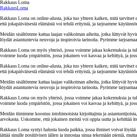
Rakkaus Loma
RakkausLoma
Rakkaus Loma on online-alusta, joka tuo yhteen kaiken, mitä tarvitse
että jokapäiväisestä elämästä voi tehdä erityistä, ja tarjoamme käytännön
Meidän sisältömme kattaa laajan valikoiman aiheita, jotka liittyvät hyvi
löydät asiantuntevia neuvoja ja inspiroivia tarinoita. Pyrimme tarjoamaan
Rakkaus Loma on myös yhteisö, jossa voimme jakaa kokemuksia ja tuk
voimme luoda ympäristön, jossa jokainen voi kasvaa ja kehittyä, ja jos
Rakkaus Loma on online-alusta, joka tuo yhteen kaiken, mitä tarvitse
että jokapäiväisestä elämästä voi tehdä erityistä, ja tarjoamme käytännön
Meidän sisältömme kattaa laajan valikoiman aiheita, jotka liittyvät hyvi
löydät asiantuntevia neuvoja ja inspiroivia tarinoita. Pyrimme tarjoamaan
Rakkaus Loma on myös yhteisö, jossa voimme jakaa kokemuksia ja tuk
voimme luoda ympäristön, jossa jokainen voi kasvaa ja kehittyä, ja jos
Meidän tiimimme koostuu intohimoisista kirjoittajista ja asiantuntijoist
arvokasta. Uskomme, että jokainen meistä voi oppia uutta ja kehittää its
Rakkaus Loma syntyi halusta luoda paikka, jossa ihmiset voivat löytää 
jättää sinulle positiivisen jäljen ja innostaa sinua tekemään pieniä, mut