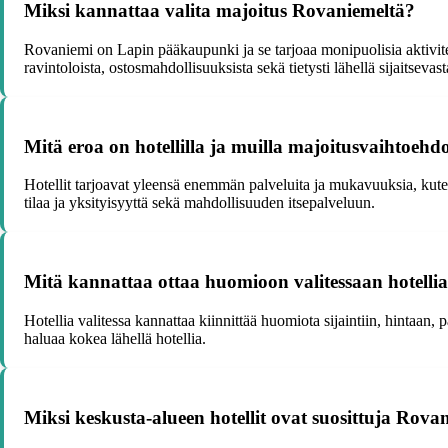
Miksi kannattaa valita majoitus Rovaniemeltä?
Rovaniemi on Lapin pääkaupunki ja se tarjoaa monipuolisia aktivit
ravintoloista, ostosmahdollisuuksista sekä tietysti lähellä sijaitsevas
Mitä eroa on hotellilla ja muilla majoitusvaihtoehd
Hotellit tarjoavat yleensä enemmän palveluita ja mukavuuksia, kute
tilaa ja yksityisyyttä sekä mahdollisuuden itsepalveluun.
Mitä kannattaa ottaa huomioon valitessaan hotelli
Hotellia valitessa kannattaa kiinnittää huomiota sijaintiin, hintaan,
haluaa kokea lähellä hotellia.
Miksi keskusta-alueen hotellit ovat suosittuja Rova