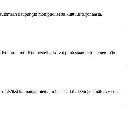
auttimaan kaupungin monipuolisesta kulttuuritarjonnasta,
ot, kuten mökit tai hostellit, voivat puolestaan tarjota enemmän
. Lisäksi kannattaa miettiä, millaisia aktiviteetteja ja nähtävyyksiä