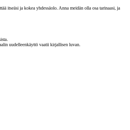
 itseäsi ja kokea yhdessäolo. Anna meidän olla osa tarinaasi, ja
ista.
in uudelleenkäyttö vaatii kirjallisen luvan.