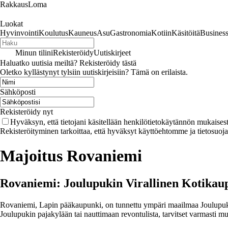
RakkausLoma
Luokat
Hyvinvointi
Koulutus
Kauneus
Asu
Gastronomia
Kotiin
Käsitöitä
Busines
Minun tilini
Rekisteröidy
Uutiskirjeet
Haluatko uutisia meiltä? Rekisteröidy tästä
Oletko kyllästynyt tylsiin uutiskirjeisiin? Tämä on erilaista.
Sähköposti
Rekisteröidy nyt
Hyväksyn, että tietojani käsitellään henkilötietokäytännön mukaisest
Rekisteröityminen tarkoittaa, että hyväksyt käyttöehtomme ja tietosuoj
Majoitus Rovaniemi
Rovaniemi: Joulupukin Virallinen Kotikau
Rovaniemi, Lapin pääkaupunki, on tunnettu ympäri maailmaa Joulupukin 
Joulupukin pajakylään tai nauttimaan revontulista, tarvitset varmasti