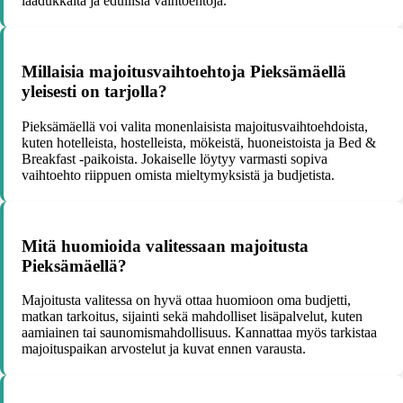
laadukkaita ja edullisia vaihtoehtoja.
Millaisia majoitusvaihtoehtoja Pieksämäellä
yleisesti on tarjolla?
Pieksämäellä voi valita monenlaisista majoitusvaihtoehdoista,
kuten hotelleista, hostelleista, mökeistä, huoneistoista ja Bed &
Breakfast -paikoista. Jokaiselle löytyy varmasti sopiva
vaihtoehto riippuen omista mieltymyksistä ja budjetista.
Mitä huomioida valitessaan majoitusta
Pieksämäellä?
Majoitusta valitessa on hyvä ottaa huomioon oma budjetti,
matkan tarkoitus, sijainti sekä mahdolliset lisäpalvelut, kuten
aamiainen tai saunomismahdollisuus. Kannattaa myös tarkistaa
majoituspaikan arvostelut ja kuvat ennen varausta.