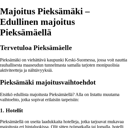
Majoitus Pieksämäki –
Edullinen majoitus
Pieksämäellä
Tervetuloa Pieksämäelle
Pieksämäki on viehättävä kaupunki Keski-Suomessa, jossa voit nauttia
rauhallisesta maaseudun tunnelmasta samalla tarjoten monipuolisia
aktiviteetteja ja nähtävyyksiä.
Pieksämäki majoitusvaihtoehdot
Etsitkö edullista majoitusta Pieksämäellä? Alla on listattu muutama
vaihtoehto, jotka sopivat erilaisiin tarpeisiin:
1. Hotellit
Pieksämäellä on useita laadukkaita hotelleja, jotka tarjoavat mukavaa
majoitusta eri hintaluokissa. Olit sitten työmatkalla tai lomalla, hotelli