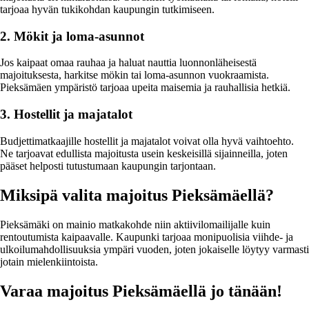
tarjoaa hyvän tukikohdan kaupungin tutkimiseen.
2. Mökit ja loma-asunnot
Jos kaipaat omaa rauhaa ja haluat nauttia luonnonläheisestä
majoituksesta, harkitse mökin tai loma-asunnon vuokraamista.
Pieksämäen ympäristö tarjoaa upeita maisemia ja rauhallisia hetkiä.
3. Hostellit ja majatalot
Budjettimatkaajille hostellit ja majatalot voivat olla hyvä vaihtoehto.
Ne tarjoavat edullista majoitusta usein keskeisillä sijainneilla, joten
pääset helposti tutustumaan kaupungin tarjontaan.
Miksipä valita majoitus Pieksämäellä?
Pieksämäki on mainio matkakohde niin aktiivilomailijalle kuin
rentoutumista kaipaavalle. Kaupunki tarjoaa monipuolisia viihde- ja
ulkoilumahdollisuuksia ympäri vuoden, joten jokaiselle löytyy varmasti
jotain mielenkiintoista.
Varaa majoitus Pieksämäellä jo tänään!