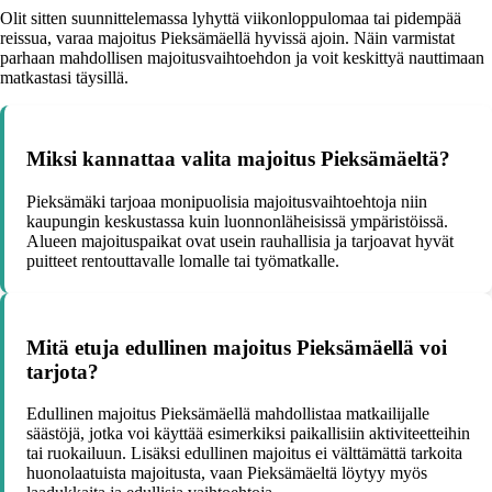
Olit sitten suunnittelemassa lyhyttä viikonloppulomaa tai pidempää
reissua, varaa majoitus Pieksämäellä hyvissä ajoin. Näin varmistat
parhaan mahdollisen majoitusvaihtoehdon ja voit keskittyä nauttimaan
matkastasi täysillä.
Miksi kannattaa valita majoitus Pieksämäeltä?
Pieksämäki tarjoaa monipuolisia majoitusvaihtoehtoja niin
kaupungin keskustassa kuin luonnonläheisissä ympäristöissä.
Alueen majoituspaikat ovat usein rauhallisia ja tarjoavat hyvät
puitteet rentouttavalle lomalle tai työmatkalle.
Mitä etuja edullinen majoitus Pieksämäellä voi
tarjota?
Edullinen majoitus Pieksämäellä mahdollistaa matkailijalle
säästöjä, jotka voi käyttää esimerkiksi paikallisiin aktiviteetteihin
tai ruokailuun. Lisäksi edullinen majoitus ei välttämättä tarkoita
huonolaatuista majoitusta, vaan Pieksämäeltä löytyy myös