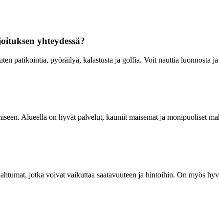
joituksen yhteydessä?
en patikointia, pyöräilyä, kalastusta ja golfia. Voit nauttia luonnosta ja
iseen. Alueella on hyvät palvelut, kauniit maisemat ja monipuoliset ma
htumat, jotka voivat vaikuttaa saatavuuteen ja hintoihin. On myös hyvä 