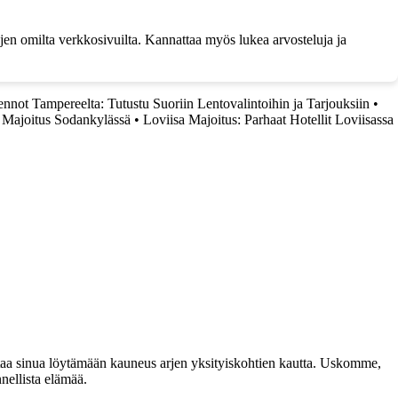
ojen omilta verkkosivuilta. Kannattaa myös lukea arvosteluja ja
nnot Tampereelta: Tutustu Suoriin Lentovalintoihin ja Tarjouksiin
•
•
Majoitus Sodankylässä
•
Loviisa Majoitus: Parhaat Hotellit Loviisassa
taa sinua löytämään kauneus arjen yksityiskohtien kautta. Uskomme,
nellista elämää.