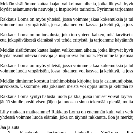
Meidän sisältömme kattaa laajan valikoiman aiheita, jotka liittyvät hyvi
löydät asiantuntevia neuvoja ja inspiroivia tarinoita. Pyrimme tarjoamaan
Rakkaus Loma on myös yhteisö, jossa voimme jakaa kokemuksia ja tuk
voimme luoda ympäristön, jossa jokainen voi kasvaa ja kehittyä, ja jos
Rakkaus Loma on online-alusta, joka tuo yhteen kaiken, mitä tarvitse
että jokapäiväisestä elämästä voi tehdä erityistä, ja tarjoamme käytännön
Meidän sisältömme kattaa laajan valikoiman aiheita, jotka liittyvät hyvi
löydät asiantuntevia neuvoja ja inspiroivia tarinoita. Pyrimme tarjoamaan
Rakkaus Loma on myös yhteisö, jossa voimme jakaa kokemuksia ja tuk
voimme luoda ympäristön, jossa jokainen voi kasvaa ja kehittyä, ja jos
Meidän tiimimme koostuu intohimoisista kirjoittajista ja asiantuntijoist
arvokasta. Uskomme, että jokainen meistä voi oppia uutta ja kehittää its
Rakkaus Loma syntyi halusta luoda paikka, jossa ihmiset voivat löytää 
jättää sinulle positiivisen jäljen ja innostaa sinua tekemään pieniä, mut
Liity mukaan matkaamme! Rakkaus Loma on enemmän kuin vain verkkosivu
yhdessä voimme luoda elämän, joka on täynnä rakkautta, iloa ja merkity
Jaa ja auta
X
Facebook
Instagram
LinkedIn
YouTube
Pin