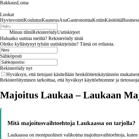
RakkausLoma
Luokat
Hyvinvointi
Koulutus
Kauneus
Asu
Gastronomia
Kotiin
Käsitöitä
Busines
Minun tilini
Rekisteröidy
Uutiskirjeet
Haluatko uutisia meiltä? Rekisteröidy tästä
Oletko kyllästynyt tylsiin uutiskirjeisiin? Tämä on erilaista.
Sähköposti
Rekisteröidy nyt
Hyväksyn, että tietojani käsitellään henkilötietokäytännön mukaisest
Rekisteröityminen tarkoittaa, että hyväksyt käyttöehtomme ja tietosuoj
Majoitus Laukaa – Laukaan Maj
Mitä majoitusvaihtoehtoja Laukaassa on tarjolla?
Laukaassa on monipuolinen valikoima majoitusvaihtoehtoja, kuten ho