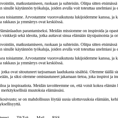
nvointiin, matkustamiseen, ruokaan ja suhteisiin. Olitpa sitten etsimässä
 sinulle käytännön työkaluja, joiden avulla voit toteuttaa unelmiasi ja e
ea toisiamme. Arvostamme vuorovaikutusta lukijoidemme kanssa, ja ka
sa rakkaus ja ymmärrys ovat keskiössä.
t elämänlaadun parantamiseksi. Meidän missiomme on inspiroida ja opas
 vinkkejä sekä ideoita, jotka auttavat sinua elämään täysipainoista ja on
nvointiin, matkustamiseen, ruokaan ja suhteisiin. Olitpa sitten etsimässä
 sinulle käytännön työkaluja, joiden avulla voit toteuttaa unelmiasi ja e
ea toisiamme. Arvostamme vuorovaikutusta lukijoidemme kanssa, ja ka
sa rakkaus ja ymmärrys ovat keskiössä.
a, jotka ovat sitoutuneet tarjoamaan laadukasta sisältöä. Olemme täällä s
eään, ja siksi olemme omistautuneet jakamaan tietoa, joka inspiroi ja in
iloa ja inspiraatiota. Meidän tavoitteemme on, että voisit kokea elämä
ta merkityksellisiä muutoksia elämässäsi.
sto; se on mahdollisuus löytää uusia ulottuvuuksia elämään, kehittää
ksellisyyttä.
terest
TikTok
Mail
RSS