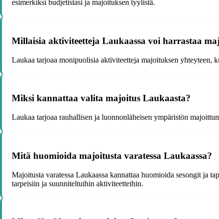
esimerkiksi budjetistasi ja majoituksen tyylistä.
Millaisia aktiviteetteja Laukaassa voi harrastaa ma
Laukaa tarjoaa monipuolisia aktiviteetteja majoituksen yhteyteen, kut
Miksi kannattaa valita majoitus Laukaasta?
Laukaa tarjoaa rauhallisen ja luonnonläheisen ympäristön majoittum
Mitä huomioida majoitusta varatessa Laukaassa?
Majoitusta varatessa Laukaassa kannattaa huomioida sesongit ja tapa
tarpeisiin ja suunniteltuihin aktiviteetteihin.