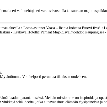
emalla eri vaihtoehtoja eri varaussivustoilla tai suoraan majoituspaikk
imaa alueella
•
Loma-asunnot Vaasa – Ihania kohteita Etuovi.fi:ssä
•
Le
laskuri
•
Krakova Hotellit: Parhaat Majoitusvaihtoehdot Kaupungissa
i.
akäytäntömme. Voit helposti peruuttaa tilauksen uudelleen.
t elämänlaadun parantamiseksi. Meidän missiomme on inspiroida ja opas
 vinkkejä sekä ideoita, jotka auttavat sinua elämään täysipainoista ja on