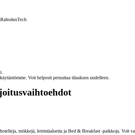
s
Rahoitus
Tech
i.
akäytäntömme. Voit helposti peruuttaa tilauksen uudelleen.
oitusvaihtoehdot
telleja, mökkejä, leirintäalueita ja Bed & Breakfast -paikkoja. Voit va