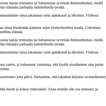
 uusia tapoja rentoutua tai haluamassa syventää ihmissuhteitasi, meiltä
lää elämääsi parhaalla mahdollisella tavalla.
nnustamme sinua jakamaan omia ajatuksiasi ja ideoitasi. Yhdessä
taa sinua löytämään kauneus arjen yksityiskohtien kautta. Uskomme,
nellista elämää.
 uusia tapoja rentoutua tai haluamassa syventää ihmissuhteitasi, meiltä
lää elämääsi parhaalla mahdollisella tavalla.
nnustamme sinua jakamaan omia ajatuksiasi ja ideoitasi. Yhdessä
inua varten, ja haluamme varmistaa, että löydät sivuiltamme aina jotain
nostaa.
n kauneuden joka päivä. Haluamme, että jokainen käyntisi sivustollamme
 itseäsi ja kokea yhdessäolo. Anna meidän olla osa tarinaasi, ja