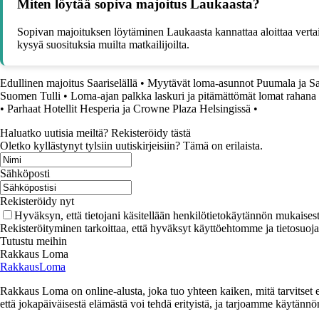
Miten löytää sopiva majoitus Laukaasta?
Sopivan majoituksen löytäminen Laukaasta kannattaa aloittaa vertail
kysyä suosituksia muilta matkailijoilta.
Edullinen majoitus Saariselällä
•
Myytävät loma-asunnot Puumala ja Sa
Suomen Tulli
•
Loma-ajan palkka laskuri ja pitämättömät lomat rahana 
•
Parhaat Hotellit Hesperia ja Crowne Plaza Helsingissä
•
Haluatko uutisia meiltä? Rekisteröidy tästä
Oletko kyllästynyt tylsiin uutiskirjeisiin? Tämä on erilaista.
Sähköposti
Rekisteröidy nyt
Hyväksyn, että tietojani käsitellään henkilötietokäytännön mukaisest
Rekisteröityminen tarkoittaa, että hyväksyt käyttöehtomme ja tietosuoj
Tutustu meihin
Rakkaus Loma
RakkausLoma
Rakkaus Loma on online-alusta, joka tuo yhteen kaiken, mitä tarvitse
että jokapäiväisestä elämästä voi tehdä erityistä, ja tarjoamme käytännön