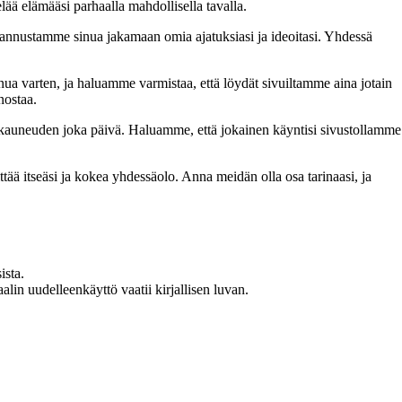
lää elämääsi parhaalla mahdollisella tavalla.
nnustamme sinua jakamaan omia ajatuksiasi ja ideoitasi. Yhdessä
inua varten, ja haluamme varmistaa, että löydät sivuiltamme aina jotain
nostaa.
n kauneuden joka päivä. Haluamme, että jokainen käyntisi sivustollamme
 itseäsi ja kokea yhdessäolo. Anna meidän olla osa tarinaasi, ja
ista.
in uudelleenkäyttö vaatii kirjallisen luvan.