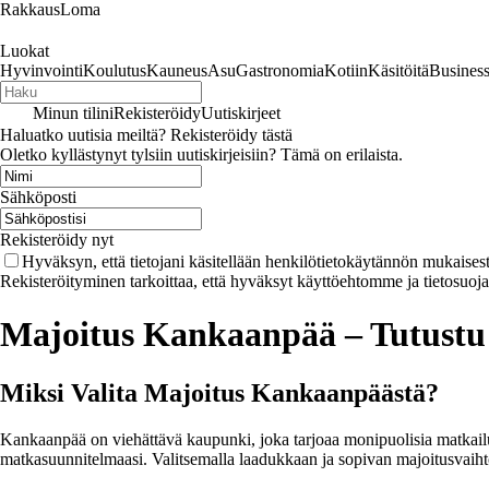
RakkausLoma
Luokat
Hyvinvointi
Koulutus
Kauneus
Asu
Gastronomia
Kotiin
Käsitöitä
Busines
Minun tilini
Rekisteröidy
Uutiskirjeet
Haluatko uutisia meiltä? Rekisteröidy tästä
Oletko kyllästynyt tylsiin uutiskirjeisiin? Tämä on erilaista.
Sähköposti
Rekisteröidy nyt
Hyväksyn, että tietojani käsitellään henkilötietokäytännön mukaisest
Rekisteröityminen tarkoittaa, että hyväksyt käyttöehtomme ja tietosuoj
Majoitus Kankaanpää – Tutustu 
Miksi Valita Majoitus Kankaanpäästä?
Kankaanpää on viehättävä kaupunki, joka tarjoaa monipuolisia matkailu
matkasuunnitelmaasi. Valitsemalla laadukkaan ja sopivan majoitusvaihtoe