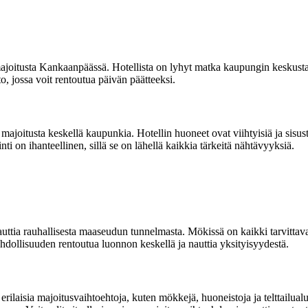
majoitusta Kankaanpäässä. Hotellista on lyhyt matka kaupungin keskustaa
, jossa voit rentoutua päivän päätteeksi.
joitusta keskellä kaupunkia. Hotellin huoneet ovat viihtyisiä ja sisuste
ainti on ihanteellinen, sillä se on lähellä kaikkia tärkeitä nähtävyyksiä.
uttia rauhallisesta maaseudun tunnelmasta. Mökissä on kaikki tarvittav
 mahdollisuuden rentoutua luonnon keskellä ja nauttia yksityisyydestä.
isia majoitusvaihtoehtoja, kuten mökkejä, huoneistoja ja telttailualuee