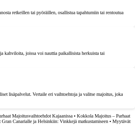
osta retkeillen tai pyöräillen, osallistua tapahtumiin tai rentoutua
kahviloita, joissa voi nauttia paikallisista herkuista tai
t lisäpalvelut. Vertaile eri vaihtoehtoja ja valitse majoitus, joka
arhaat Majoitusvaihtoehdot Kajaanissa
•
Kokkola Majoitus – Parhaat
 Gran Canarialle ja Helsinkiin: Vinkkejä matkustamiseen
•
Myytävät