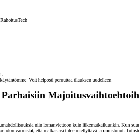
s
Rahoitus
Tech
i.
akäytäntömme. Voit helposti peruuttaa tilauksen uudelleen.
Parhaisiin Majoitusvaihtoehtoi
mahdollisuuksia niin lomanviettoon kuin liikematkailuunkin. Kun suunn
hdon varmistat, että matkastasi tulee miellyttävä ja onnistunut. Tutust