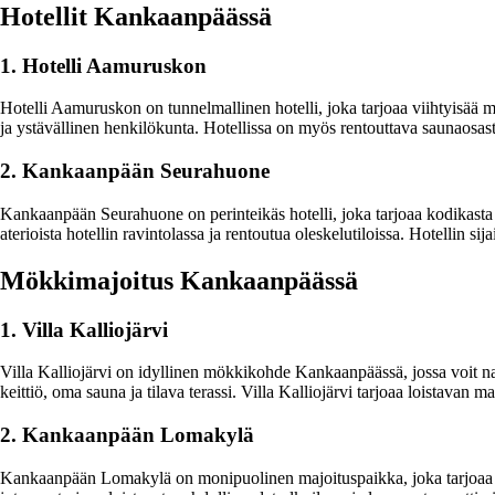
Hotellit Kankaanpäässä
1. Hotelli Aamuruskon
Hotelli Aamuruskon on tunnelmallinen hotelli, joka tarjoaa viihtyisää 
ja ystävällinen henkilökunta. Hotellissa on myös rentouttava saunaosasto
2. Kankaanpään Seurahuone
Kankaanpään Seurahuone on perinteikäs hotelli, joka tarjoaa kodikasta ma
aterioista hotellin ravintolassa ja rentoutua oleskelutiloissa. Hotellin sij
Mökkimajoitus Kankaanpäässä
1. Villa Kalliojärvi
Villa Kalliojärvi on idyllinen mökkikohde Kankaanpäässä, jossa voit na
keittiö, oma sauna ja tilava terassi. Villa Kalliojärvi tarjoaa loistavan
2. Kankaanpään Lomakylä
Kankaanpään Lomakylä on monipuolinen majoituspaikka, joka tarjoaa erila