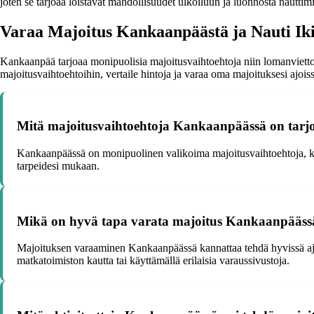
joten se tarjoaa loistavat mahdollisuudet ulkoiluun ja luonnosta nauttim
Varaa Majoitus Kankaanpäästä ja Nauti Ik
Kankaanpää tarjoaa monipuolisia majoitusvaihtoehtoja niin lomanviettoo
majoitusvaihtoehtoihin, vertaile hintoja ja varaa oma majoituksesi ajoi
Mitä majoitusvaihtoehtoja Kankaanpäässä on tarjo
Kankaanpäässä on monipuolinen valikoima majoitusvaihtoehtoja, kut
tarpeidesi mukaan.
Mikä on hyvä tapa varata majoitus Kankaanpääss
Majoituksen varaaminen Kankaanpäässä kannattaa tehdä hyvissä ajoin
matkatoimiston kautta tai käyttämällä erilaisia varaussivustoja.