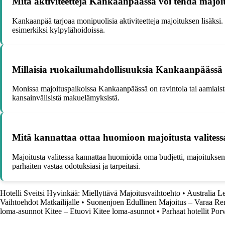
Mitä aktiviteetteja Kankaanpäässä voi tehdä majoit
Kankaanpää tarjoaa monipuolisia aktiviteetteja majoituksen lisäksi. Vo
esimerkiksi kylpylähoidoissa.
Millaisia ruokailumahdollisuuksia Kankaanpäässä 
Monissa majoituspaikoissa Kankaanpäässä on ravintola tai aamiaistarjo
kansainvälisistä makuelämyksistä.
Mitä kannattaa ottaa huomioon majoitusta valite
Majoitusta valitessa kannattaa huomioida oma budjetti, majoituksen s
parhaiten vastaa odotuksiasi ja tarpeitasi.
Hotelli Sveitsi Hyvinkää: Miellyttävä Majoitusvaihtoehto
•
Australia L
Vaihtoehdot Matkailijalle
•
Suonenjoen Edullinen Majoitus – Varaa Re
loma-asunnot Kitee – Etuovi Kitee loma-asunnot
•
Parhaat hotellit Por