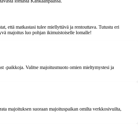
outtavasta lomasta Kankaanpäässä.
 että matkastasi tulee miellyttävä ja rentouttava. Tutustu eri
yvä majoitus luo pohjan ikimuistoiselle lomalle!
st -paikkoja. Valitse majoitusmuoto omien mieltymystesi ja
rata majoituksen suoraan majoituspaikan omilta verkkosivuilta,