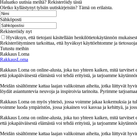
Haluatko uutisia meiltä? Rekisteröidy tästä
Oletko kyllästynyt tylsiin uutiskirjeisiin? Tämä on erilaista.
Sähköposti
Rekisteröidy nyt
Hyväksyn, että tietojani käsitellään henkilötietokäytännön mukaisest
Rekisteröityminen tarkoittaa, että hyväksyt käyttöehtomme ja tietosuoj
Tutustu meihin
Rakkaus Loma
RakkausLoma
Rakkaus Loma on online-alusta, joka tuo yhteen kaiken, mitä tarvitse
että jokapäiväisestä elämästä voi tehdä erityistä, ja tarjoamme käytännön
Meidän sisältömme kattaa laajan valikoiman aiheita, jotka liittyvät hyvi
löydät asiantuntevia neuvoja ja inspiroivia tarinoita. Pyrimme tarjoamaan
Rakkaus Loma on myös yhteisö, jossa voimme jakaa kokemuksia ja tuk
voimme luoda ympäristön, jossa jokainen voi kasvaa ja kehittyä, ja jos
Rakkaus Loma on online-alusta, joka tuo yhteen kaiken, mitä tarvitse
että jokapäiväisestä elämästä voi tehdä erityistä, ja tarjoamme käytännön
Meidän sisältömme kattaa laajan valikoiman aiheita, jotka liittyvät hyvi