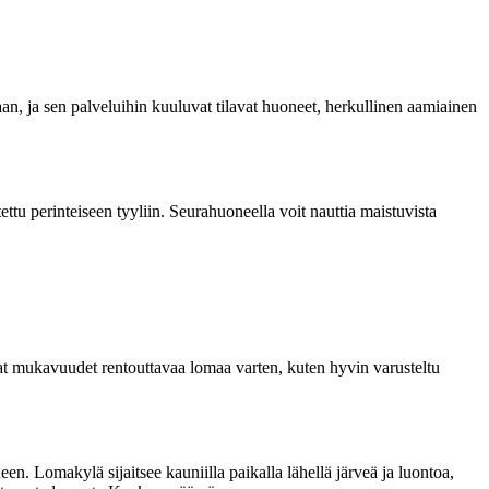
n, ja sen palveluihin kuuluvat tilavat huoneet, herkullinen aamiainen
ttu perinteiseen tyyliin. Seurahuoneella voit nauttia maistuvista
at mukavuudet rentouttavaa lomaa varten, kuten hyvin varusteltu
n. Lomakylä sijaitsee kauniilla paikalla lähellä järveä ja luontoa,