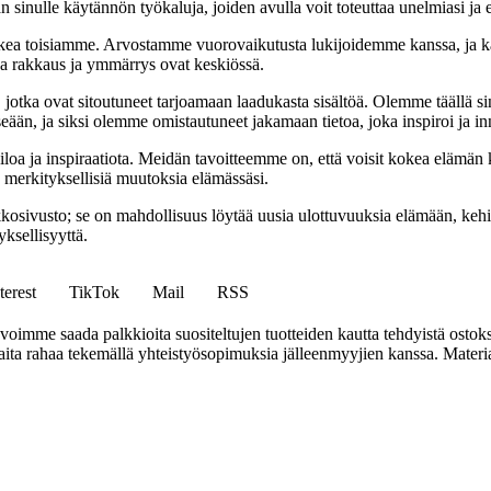
 sinulle käytännön työkaluja, joiden avulla voit toteuttaa unelmiasi ja e
ea toisiamme. Arvostamme vuorovaikutusta lukijoidemme kanssa, ja ka
sa rakkaus ja ymmärrys ovat keskiössä.
a, jotka ovat sitoutuneet tarjoamaan laadukasta sisältöä. Olemme täällä s
eään, ja siksi olemme omistautuneet jakamaan tietoa, joka inspiroi ja in
iloa ja inspiraatiota. Meidän tavoitteemme on, että voisit kokea elämä
ta merkityksellisiä muutoksia elämässäsi.
sto; se on mahdollisuus löytää uusia ulottuvuuksia elämään, kehittää
ksellisyyttä.
terest
TikTok
Mail
RSS
mme saada palkkioita suositeltujen tuotteiden kautta tehdyistä ostoks
a rahaa tekemällä yhteistyösopimuksia jälleenmyyjien kanssa. Materiaal