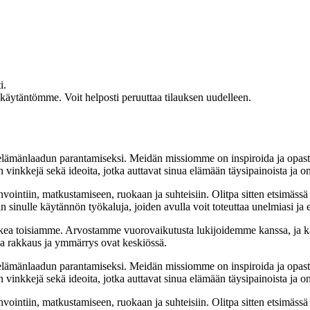
i.
akäytäntömme. Voit helposti peruuttaa tilauksen uudelleen.
t elämänlaadun parantamiseksi. Meidän missiomme on inspiroida ja opas
 vinkkejä sekä ideoita, jotka auttavat sinua elämään täysipainoista ja on
nvointiin, matkustamiseen, ruokaan ja suhteisiin. Olitpa sitten etsimässä
 sinulle käytännön työkaluja, joiden avulla voit toteuttaa unelmiasi ja e
ea toisiamme. Arvostamme vuorovaikutusta lukijoidemme kanssa, ja ka
sa rakkaus ja ymmärrys ovat keskiössä.
t elämänlaadun parantamiseksi. Meidän missiomme on inspiroida ja opas
 vinkkejä sekä ideoita, jotka auttavat sinua elämään täysipainoista ja on
nvointiin, matkustamiseen, ruokaan ja suhteisiin. Olitpa sitten etsimässä