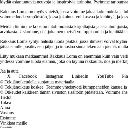
löydät asiantuntevia neuvoja ja inspiroivia tarinoita. Pyrimme tarjoamaan
Rakkaus Loma on myös yhteisö, jossa voimme jakaa kokemuksia ja tuk
voimme luoda ympäristön, jossa jokainen voi kasvaa ja kehittyä, ja jos
Meidän tiimimme koostuu intohimoisista kirjoittajista ja asiantuntijoist
arvokasta. Uskomme, että jokainen meistä voi oppia uutta ja kehittää its
Rakkaus Loma syntyi halusta luoda paikka, jossa ihmiset voivat löytää 
jättää sinulle positiivisen jäljen ja innostaa sinua tekemään pieniä, mut
Liity mukaan matkaamme! Rakkaus Loma on enemmän kuin vain verkkosivu
yhdessä voimme luoda elämän, joka on täynnä rakkautta, iloa ja merkity
Jaa ja auta
X
Facebook
Instagram
LinkedIn
YouTube
Pin
© Tekijänoikeudella suojattua materiaalia.
© Tekijänoikeus koskee. Teemme yhteistyötä kumppaneiden kanssa ja voi
© Oikeudet kaikkeen tämän sivuston sisältöön pidätetään. Voimme ansait
Tiedot
Tukea
Apua
Vastaus
Etsimme
Vinkkaa meille