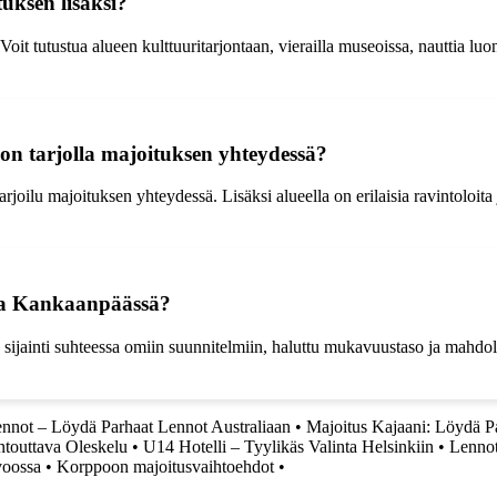
uksen lisäksi?
it tutustua alueen kulttuuritarjontaan, vierailla museoissa, nauttia luonn
on tarjolla majoituksen yhteydessä?
ilu majoituksen yhteydessä. Lisäksi alueella on erilaisia ravintoloita ja 
ssa Kankaanpäässä?
ijainti suhteessa omiin suunnitelmiin, haluttu mukavuustaso ja mahdollise
ennot – Löydä Parhaat Lennot Australiaan
•
Majoitus Kajaani: Löydä P
ntouttava Oleskelu
•
U14 Hotelli – Tyylikäs Valinta Helsinkiin
•
Lennot
voossa
•
Korppoon majoitusvaihtoehdot
•