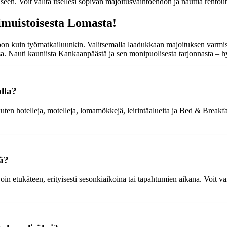
iseen. Voit valita itsellesi sopivan majoitusvaihtoehdon ja nauttia rent
imuistoisesta Lomasta!
n kuin työmatkailuunkin. Valitsemalla laadukkaan majoituksen varmistat,
ssa. Nauti kauniista Kankaanpäästä ja sen monipuolisesta tarjonnasta – h
lla?
en hotelleja, motelleja, lomamökkejä, leirintäalueita ja Bed & Breakfa
ä?
 etukäteen, erityisesti sesonkiaikoina tai tapahtumien aikana. Voit va