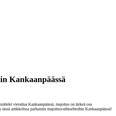
hin Kankaanpäässä
ittelet vierailua Kankaanpäässä, majoitus on tärkeä osa
u tässä artikkelissa parhaisiin majoitusvaihtoehtoihin Kankaanpäässä!