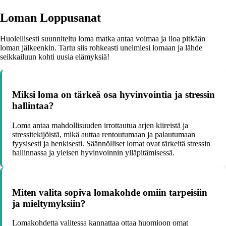
Loman Loppusanat
Huolellisesti suunniteltu loma matka antaa voimaa ja iloa pitkään
loman jälkeenkin. Tartu siis rohkeasti unelmiesi lomaan ja lähde
seikkailuun kohti uusia elämyksiä!
Miksi loma on tärkeä osa hyvinvointia ja stressin
hallintaa?
Loma antaa mahdollisuuden irrottautua arjen kiireistä ja
stressitekijöistä, mikä auttaa rentoutumaan ja palautumaan
fyysisesti ja henkisesti. Säännölliset lomat ovat tärkeitä stressin
hallinnassa ja yleisen hyvinvoinnin ylläpitämisessä.
Miten valita sopiva lomakohde omiin tarpeisiin
ja mieltymyksiin?
Lomakohdetta valitessa kannattaa ottaa huomioon omat