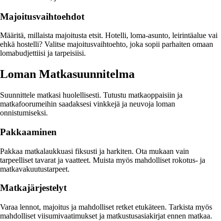
Majoitusvaihtoehdot
Määritä, millaista majoitusta etsit. Hotelli, loma-asunto, leirintäalue vai
ehkä hostelli? Valitse majoitusvaihtoehto, joka sopii parhaiten omaan
lomabudjettiisi ja tarpeisiisi.
Loman Matkasuunnitelma
Suunnittele matkasi huolellisesti. Tutustu matkaoppaisiin ja
matkafoorumeihin saadaksesi vinkkejä ja neuvoja loman
onnistumiseksi.
Pakkaaminen
Pakkaa matkalaukkuasi fiksusti ja harkiten. Ota mukaan vain
tarpeelliset tavarat ja vaatteet. Muista myös mahdolliset rokotus- ja
matkavakuutustarpeet.
Matkajärjestelyt
Varaa lennot, majoitus ja mahdolliset retket etukäteen. Tarkista myös
mahdolliset viisumivaatimukset ja matkustusasiakirjat ennen matkaa.