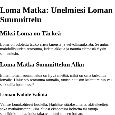
Loma Matka: Unelmiesi Loman
Suunnittelu
Miksi Loma on Tärkeä
Loma on odotettu tauko arjen kiireistä ja velvollisuuksista. Se antaa
mahdollisuuden rentoutua, ladata akkuja ja nauttia elämästä täysin
siemauksin.
Loma Matka Suunnittelun Alku
Ennen loman suunnittelua on hyvä miettiä, mikä on oma tarkoitus
lomalle. Haluatko rentoutua rannalla, tutustua uusiin kulttuureihin vai
seikkailla luonnossa?
Loman Kohde Valinta
Valitse lomakohteesi huolella. Harkitse sääolosuhteita, aktiviteetteja
sekä matkakustannuksia. Suosi eksoottisia kohteita tai tuttuja
suosikkikohteita, jotka takaavat onnistuneen loman.