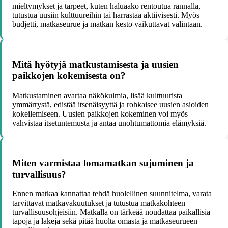
mieltymykset ja tarpeet, kuten haluaako rentoutua rannalla,
tutustua uusiin kulttuureihin tai harrastaa aktiivisesti. Myös
budjetti, matkaseurue ja matkan kesto vaikuttavat valintaan.
Mitä hyötyjä matkustamisesta ja uusien
paikkojen kokemisesta on?
Matkustaminen avartaa näkökulmia, lisää kulttuurista
ymmärrystä, edistää itsenäisyyttä ja rohkaisee uusien asioiden
kokeilemiseen. Uusien paikkojen kokeminen voi myös
vahvistaa itsetuntemusta ja antaa unohtumattomia elämyksiä.
Miten varmistaa lomamatkan sujuminen ja
turvallisuus?
Ennen matkaa kannattaa tehdä huolellinen suunnitelma, varata
tarvittavat matkavakuutukset ja tutustua matkakohteen
turvallisuusohjeisiin. Matkalla on tärkeää noudattaa paikallisia
tapoja ja lakeja sekä pitää huolta omasta ja matkaseurueen