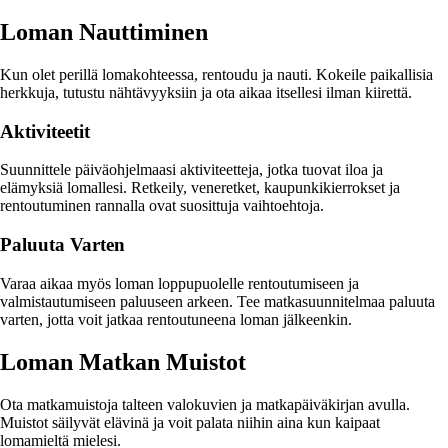
Loman Nauttiminen
Kun olet perillä lomakohteessa, rentoudu ja nauti. Kokeile paikallisia
herkkuja, tutustu nähtävyyksiin ja ota aikaa itsellesi ilman kiirettä.
Aktiviteetit
Suunnittele päiväohjelmaasi aktiviteetteja, jotka tuovat iloa ja
elämyksiä lomallesi. Retkeily, veneretket, kaupunkikierrokset ja
rentoutuminen rannalla ovat suosittuja vaihtoehtoja.
Paluuta Varten
Varaa aikaa myös loman loppupuolelle rentoutumiseen ja
valmistautumiseen paluuseen arkeen. Tee matkasuunnitelmaa paluuta
varten, jotta voit jatkaa rentoutuneena loman jälkeenkin.
Loman Matkan Muistot
Ota matkamuistoja talteen valokuvien ja matkapäiväkirjan avulla.
Muistot säilyvät elävinä ja voit palata niihin aina kun kaipaat
lomamieltä mielesi.