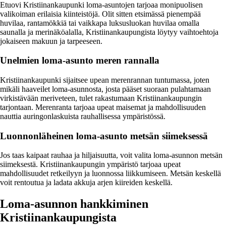
Etuovi Kristiinankaupunki loma-asuntojen tarjoaa monipuolisen
valikoiman erilaisia kiinteistöjä. Olit sitten etsimässä pienempää
huvilaa, rantamökkiä tai vaikkapa luksusluokan huvilaa omalla
saunalla ja merinäköalalla, Kristiinankaupungista löytyy vaihtoehtoja
jokaiseen makuun ja tarpeeseen.
Unelmien loma-asunto meren rannalla
Kristiinankaupunki sijaitsee upean merenrannan tuntumassa, joten
mikäli haaveilet loma-asunnosta, josta pääset suoraan pulahtamaan
virkistävään meriveteen, tulet rakastumaan Kristiinankaupungin
tarjontaan. Merenranta tarjoaa upeat maisemat ja mahdollisuuden
nauttia auringonlaskuista rauhallisessa ympäristössä.
Luonnonläheinen loma-asunto metsän siimeksessä
Jos taas kaipaat rauhaa ja hiljaisuutta, voit valita loma-asunnon metsän
siimeksestä. Kristiinankaupungin ympäristö tarjoaa upeat
mahdollisuudet retkeilyyn ja luonnossa liikkumiseen. Metsän keskellä
voit rentoutua ja ladata akkuja arjen kiireiden keskellä.
Loma-asunnon hankkiminen
Kristiinankaupungista