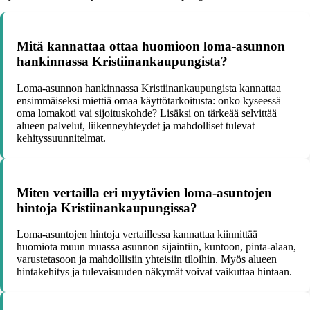
Mitä kannattaa ottaa huomioon loma-asunnon
hankinnassa Kristiinankaupungista?
Loma-asunnon hankinnassa Kristiinankaupungista kannattaa
ensimmäiseksi miettiä omaa käyttötarkoitusta: onko kyseessä
oma lomakoti vai sijoituskohde? Lisäksi on tärkeää selvittää
alueen palvelut, liikenneyhteydet ja mahdolliset tulevat
kehityssuunnitelmat.
Miten vertailla eri myytävien loma-asuntojen
hintoja Kristiinankaupungissa?
Loma-asuntojen hintoja vertaillessa kannattaa kiinnittää
huomiota muun muassa asunnon sijaintiin, kuntoon, pinta-alaan,
varustetasoon ja mahdollisiin yhteisiin tiloihin. Myös alueen
hintakehitys ja tulevaisuuden näkymät voivat vaikuttaa hintaan.