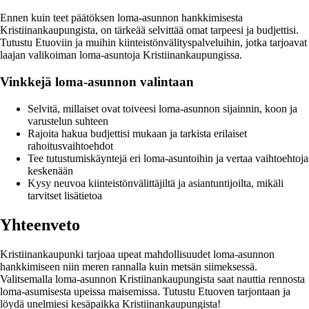
Ennen kuin teet päätöksen loma-asunnon hankkimisesta
Kristiinankaupungista, on tärkeää selvittää omat tarpeesi ja budjettisi.
Tutustu Etuoviin ja muihin kiinteistönvälityspalveluihin, jotka tarjoavat
laajan valikoiman loma-asuntoja Kristiinankaupungissa.
Vinkkejä loma-asunnon valintaan
Selvitä, millaiset ovat toiveesi loma-asunnon sijainnin, koon ja
varustelun suhteen
Rajoita hakua budjettisi mukaan ja tarkista erilaiset
rahoitusvaihtoehdot
Tee tutustumiskäyntejä eri loma-asuntoihin ja vertaa vaihtoehtoja
keskenään
Kysy neuvoa kiinteistönvälittäjiltä ja asiantuntijoilta, mikäli
tarvitset lisätietoa
Yhteenveto
Kristiinankaupunki tarjoaa upeat mahdollisuudet loma-asunnon
hankkimiseen niin meren rannalla kuin metsän siimeksessä.
Valitsemalla loma-asunnon Kristiinankaupungista saat nauttia rennosta
loma-asumisesta upeissa maisemissa. Tutustu Etuoven tarjontaan ja
löydä unelmiesi kesäpaikka Kristiinankaupungista!