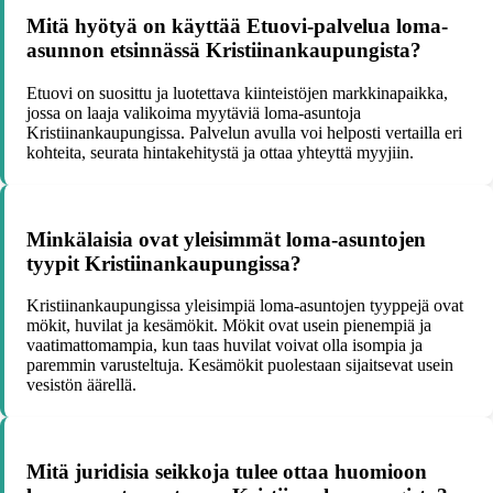
Mitä hyötyä on käyttää Etuovi-palvelua loma-
asunnon etsinnässä Kristiinankaupungista?
Etuovi on suosittu ja luotettava kiinteistöjen markkinapaikka,
jossa on laaja valikoima myytäviä loma-asuntoja
Kristiinankaupungissa. Palvelun avulla voi helposti vertailla eri
kohteita, seurata hintakehitystä ja ottaa yhteyttä myyjiin.
Minkälaisia ovat yleisimmät loma-asuntojen
tyypit Kristiinankaupungissa?
Kristiinankaupungissa yleisimpiä loma-asuntojen tyyppejä ovat
mökit, huvilat ja kesämökit. Mökit ovat usein pienempiä ja
vaatimattomampia, kun taas huvilat voivat olla isompia ja
paremmin varusteltuja. Kesämökit puolestaan sijaitsevat usein
vesistön äärellä.
Mitä juridisia seikkoja tulee ottaa huomioon