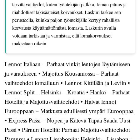
tarvittavat tiedot, kuten työntekijän palkka, loman pituus ja
mahdolliset lakisääteiset korvaukset. Laskuri laskee sen
perusteella, kuinka paljon työntekijälle kertyy rahallista
korvausta käyttämättömästä lomasta. Laskurin avulla
voidaan tarkistaa ja varmistaa, että lomakorvaukset
maksetaan oikein.
Lennot Italiaan – Parhaat vinkit lentojen löytämiseen
ja varaukseen
•
Majoitus Kuusamossa – Parhaat
vaihtoehdot lomailuun
•
Lennot Kittilään ja Leviin
•
Lennot Split – Helsinki – Kroatia
•
Hanko – Parhaat
Hotellit ja Majoitusvaihtoehdot
•
Halvat lennot
Eurooppaan – Matkusta edullisesti ympäri Eurooppaa
•
Express Passi – Nopea ja Kätevä Tapaa Saada Uusi
Passi
•
Pärnun Hotellit: Parhaat Majoitusvaihtoehdot
Pärnussa
•
Lennot Lissaboniin: Helsinki – Lissabon-